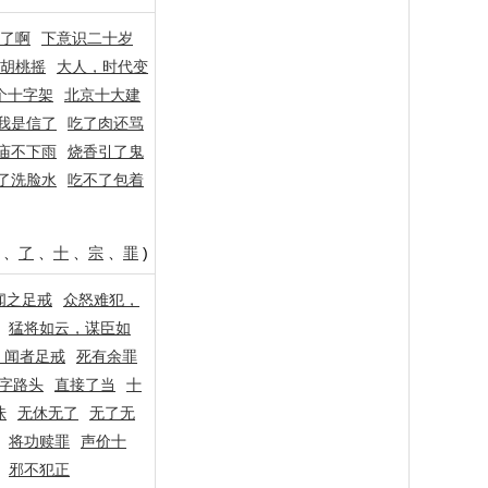
了啊
下意识二十岁
胡桃摇
大人，时代变
个十字架
北京十大建
我是信了
吃了肉还骂
庙不下雨
烧香引了鬼
了洗脸水
吃不了包着
、
了
、
十
、
宗
、
罪
)
闻之足戒
众怒难犯，
猛将如云，谋臣如
﹐闻者足戒
死有余罪
字路头
直接了当
十
诛
无休无了
无了无
将功赎罪
声价十
邪不犯正