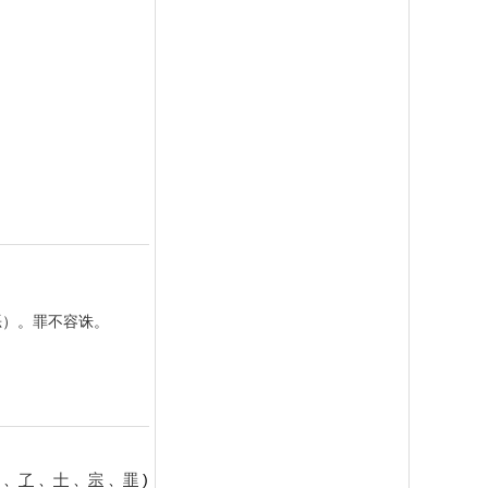
恶）。罪不容诛。
、
了
、
十
、
宗
、
罪
)