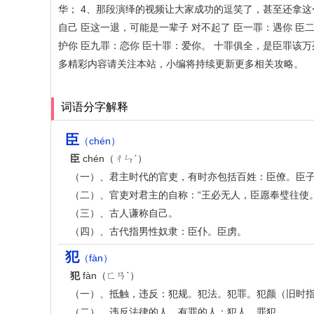
华； 4、那段演绎的视频让大家成功的逗笑了，甚至还拿这
自己 臣这一退，可能是一辈子 对不起了 臣一罪：遇你 臣
护你 臣九罪：恋你 臣十罪：爱你。 十罪俱全，是臣罪
多精彩内容请关注本站，小编将持续更新更多相关攻略。
词语分字解释
臣
（chén）
臣
chén（ㄔㄣˊ）
（一）、君主时代的官吏，有时亦包括百姓：臣僚。臣
（二）、官吏对君主的自称：“王必无人，臣愿奉璧往使。
（三）、古人谦称自己。
（四）、古代指男性奴隶：臣仆。臣虏。
犯
（fàn）
犯
fàn（ㄈㄢˋ）
（一）、抵触，违反：犯规。犯法。犯罪。犯颜（旧时
（二）、违反法律的人，有罪的人：犯人。罪犯。