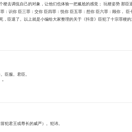
个梗去调侃自己的对象，让他们也体验一把尴尬的感觉； 玩梗姿势 那臣
二罪：识你 臣三罪：交你 臣四罪：悦你 臣五罪：想你 臣六罪：顾你， 臣
该万死，臣退了。以上就是小编给大家整理的关于《抖音》臣犯了十宗罪梗
子。臣服。君臣。
”
指冒犯君王或尊长的威严）。犯讳。