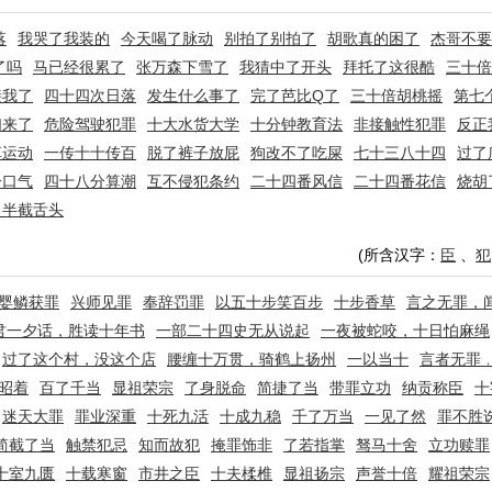
落
我哭了我装的
今天喝了脉动
别拍了别拍了
胡歌真的困了
杰哥不要
了吗
马已经很累了
张万森下雪了
我猜中了开头
拜托了这很酷
三十倍
接我了
四十四次日落
发生什么事了
完了芭比Q了
三十倍胡桃摇
第七
们来了
危险驾驶犯罪
十大水货大学
十分钟教育法
非接触性犯罪
反正
革运动
一传十十传百
脱了裤子放屁
狗改不了吃屎
七十三八十四
过了
一口气
四十八分算潮
互不侵犯条约
二十四番风信
二十四番花信
烧胡
了半截舌头
(所含汉字：
臣
、
犯
婴鳞获罪
兴师见罪
奉辞罚罪
以五十步笑百步
十步香草
言之无罪，
君一夕话，胜读十年书
一部二十四史无从说起
一夜被蛇咬，十日怕麻绳
过了这个村，没这个店
腰缠十万贯，骑鹤上扬州
一以当十
言者无罪
昭着
百了千当
显祖荣宗
了身脱命
简捷了当
带罪立功
纳贡称臣
十
迷天大罪
罪业深重
十死九活
十成九稳
千了万当
一见了然
罪不胜
简截了当
触禁犯忌
知而故犯
掩罪饰非
了若指掌
驽马十舍
立功赎罪
十室九匮
十载寒窗
市井之臣
十夫楺椎
显祖扬宗
声誉十倍
耀祖荣宗