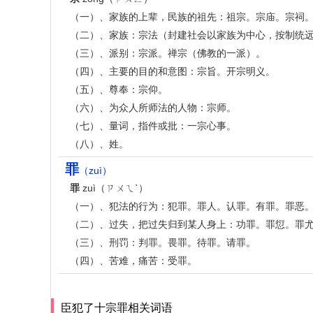
（一）、家族的上辈，民族的祖先：祖宗。宗庙。宗祠
（二）、家族：宗法（封建社会以家族为中心，按制统
（三）、派别：宗派。禅宗（佛教的一派）。
（四）、主要的目的和意图：宗旨。开宗明义。
（五）、尊奉：宗仰。
（六）、为众人所师法的人物：宗师。
（七）、量词，指件或批：一宗心事。
（八）、姓。
罪
（zuì）
罪
zuì（ㄗㄨㄟˋ）
（一）、犯法的行为：犯罪。罪人。认罪。有罪。罪恶
（二）、过失，把过失归到某人身上：功罪。罪愆。罪尤
（三）、刑罚：判罪。畏罪。待罪。请罪。
（四）、苦难，痛苦：受罪。
臣犯了十宗罪相关词语