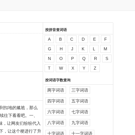
按拼音查词语
A
B
C
D
E
F
G
H
J
K
L
M
N
O
P
Q
R
S
T
W
X
Y
Z
按词语字数查询
两字词语
三字词语
四字词语
五字词语
到扣地的尴尬，那么
六字词语
七字词语
续往下看看吧。一、
八字词语
九字词语
味，让网友们纷纷代入
下，让这个梗进行了升
十字词语
十一字词语