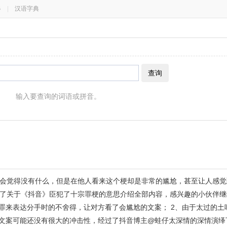
器
|
汉语字典
查询
输入要查询的词语或拼音。
会觉得没有什么，但是在他人看来这个梗却是非常的尴尬，甚至让人感觉
了关于《抖音》臣犯了十宗罪梗的意思介绍全部内容，感兴趣的小伙伴继
宗罪来表达分手时的不舍得，让对方看了会尴尬的文案； 2、由于太过的土
、文案可能还没有很大的冲击性，经过了抖音博主@蛙仔太深情的深情演绎