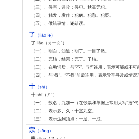
（三）、侵害，进攻：侵犯。秋毫无犯。
（四）、触发，发作：犯病。犯愁。犯疑。
（五）、做错事情：犯错误。
了
（liǎo le）
了
liǎo（ㄌ一ㄠˇ）
（一）、明白，知道：明了。一目了然。
（二）、完结，结束：完了。了结。
（三）、在动词后，与“不”、“得”连用，表示可能或不
（四）、与“得”、“不得”前后连用，表示异乎寻常或情
十
（shí）
十
shí（ㄕˊ）
（一）、数名，九加一（在钞票和单据上常用大写“拾”代
（二）、表示多、久：十室九空。
（三）、表示达到顶点：十足。十成。
宗
（zōng）
宗
zōng（ㄗㄨㄥ）