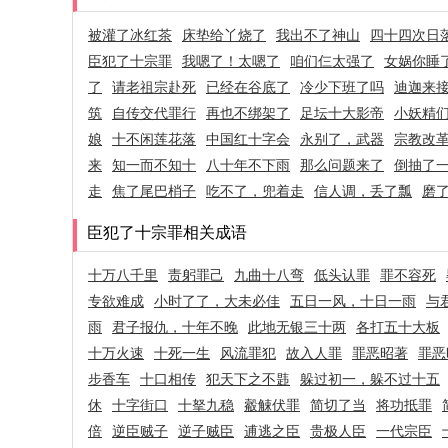
被灌了冰红茶
床垫给丫烧了
我出不了神山
四十四次日
臣犯了十宗罪
我嗯了！太嗯了
咱们仨太强了
女娲你睡
了
请老祖宗赴死
已经在谷底了
冷少下班了吗
迪迦来
筑
自传交代罪行
再也不绑架了
足坛十大影帝
小妖精
娘
十不闲莲花落
中国红十字会
永别了，武器
宗教改
来
知一而不知十
八十年不下雨
那么问题来了
倒抽了
走
焦了尾巴梢子
吃不了，兜着走
信人调，丢了瓢
磨
臣犯了十宗罪相关成语
十万八千里
责躬罪己
九曲十八弯
低头认罪
罪不容死
专欲难成
小时了了，大未必佳
五日一风，十日一雨
与
雨
君子报仇，十年不晚
此地无银三十两
各打五十大板
十万火速
十死一生
风流罪犯
故入人罪
罪恶昭著
罪恶
步香车
十口相传
犯天下之不韪
躲过初一，躲不过十五
休
十字街口
十拏九稳
觳觫伏罪
简切了当
将功抵罪
倍
逆臣贼子
逆子贼臣
逋逃之臣
贵极人臣
一代宗臣