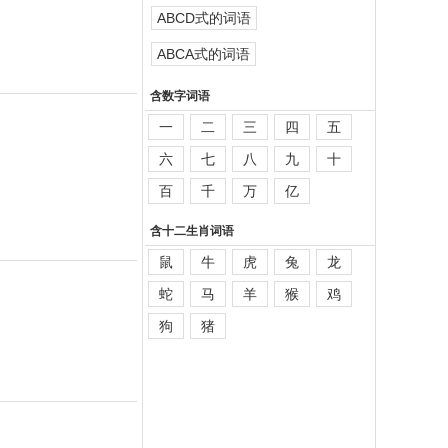
ABCD式的词语
ABCA式的词语
含数字词语
一
二
三
四
五
六
七
八
九
十
百
千
万
亿
含十二生肖词语
鼠
牛
虎
兔
龙
蛇
马
羊
猴
鸡
狗
猪