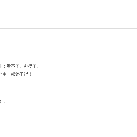
可能：看不了。办得了。
况严重：那还了得！
）。