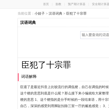
首页
|
胎教
|
预产期计算器
|
安全期计算
当前位置：
小娃子
>
汉语词典
>
臣犯了十宗罪
汉语词典
臣犯了十宗罪
词语解释
臣退了是最近抖音上比较流行的调侃梗，自己在调侃的时候
这个梗的意思到底是什么呢？那么接下来小编就给大家整理
梗的意思 1、这个梗指的是分手时候的一段结束语，用十
自己，深深的感受到用脚趾扣除三室一厅的尴尬感觉； 3