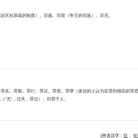
。
远近区别亲疏的制度）。宗族。宗室（帝王的宗族）。宗兄。
。罪名。罪魁。罪行。罪证。罪责。罪孽（迷信的人认为应受到报应的罪
（“尤”，过失，罪过）。归罪于人。
(所含汉字：
臣
、
犯