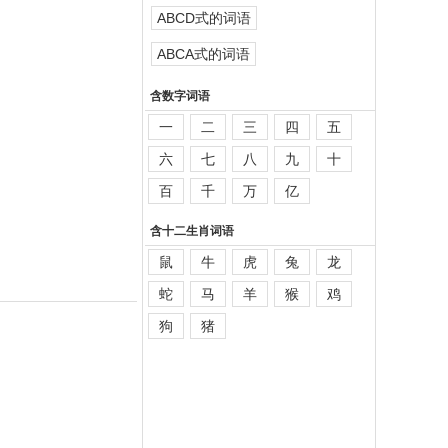
ABCD式的词语
ABCA式的词语
含数字词语
一
二
三
四
五
六
七
八
九
十
百
千
万
亿
含十二生肖词语
鼠
牛
虎
兔
龙
蛇
马
羊
猴
鸡
狗
猪