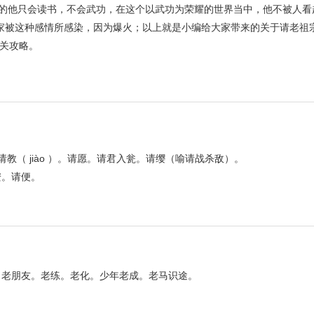
中的他只会读书，不会武功，在这个以武功为荣耀的世界当中，他不被人看
家被这种感情所感染，因为爆火；以上就是小编给大家带来的关于请老祖
关攻略。
请教（ jiào ）。请愿。请君入瓮。请缨（喻请战杀敌）。
安。请便。
。老朋友。老练。老化。少年老成。老马识途。
。