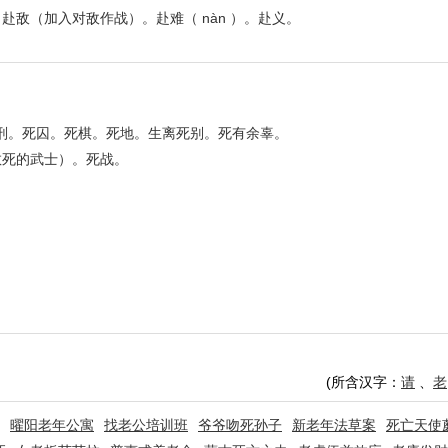
敌（加入对敌作战）。赴难（ nàn ）。赴义。
死刑。死囚。死棋。死地。生离死别。死有余辜。
敢死的武士）。死战。
(所含汉字：
请
、
老
曜阳老年公寓
找老公培训班
爷爷吻死孙子
新老年法草案
死亡天使