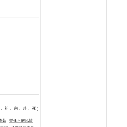
、
祖
、
宗
、
赴
、
死
)
蘑菇
誓死不解风情