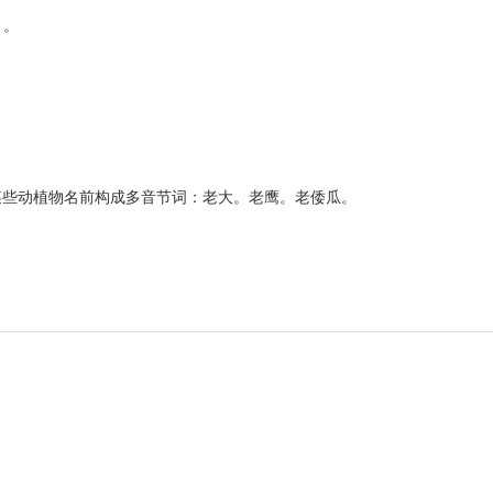
）。
某些动植物名前构成多音节词：老大。老鹰。老倭瓜。