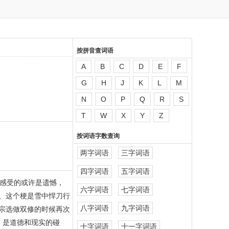
按拼音查词语
A
B
C
D
E
F
G
H
J
K
L
M
N
O
P
Q
R
S
T
W
X
Y
Z
按词语字数查询
两字词语
三字词语
四字词语
五字词语
感受的或许是遗憾，
六字词语
七字词语
、这个梗是雪中悍刀行
八字词语
九字词语
宗选做双修的时候再次
，是道德和现实的碰
十字词语
十一字词语