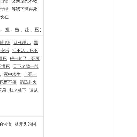
日记
父亲见死不救
母绿
等我下班再死
长在
、
祖
、
宗
、
赴
、
死
)
忝祖德
认死理儿
罪
于安乐
活不活，死不
而死
得一知己，死可
不惜死
天下老鸦一般
地
死中求生
十死一
死而不僵
蹈汤赴火
不易
归老林下
请从
的词语
赴开头的词