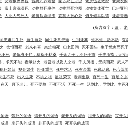
死
女老板芭芭拉
普惠式养老金
蒙古死亡之虫
老虎伍兹效应
老康发财
客
富士康洗澡死
动物群死事件
动物群死地图
动物集体死亡
巴伊亚祖
子
人比人气死人
老黄瓜刷绿漆
哀莫大於心死
俯身倾耳以请
死者青春
(所含汉字：
请
、
老
同患难共生死
自生自死
同生死共患难
生别死离
死不死，活不活
有
之
饮恨而死
老来有喜
患难相死
归老田间
死不回头
生于忧患而死
死不死
老龟煮不烂，移祸于枯桑
千金之子，不死于市
千夫所指，无疾
得，求死不能
夜蛾赴火
老吾老以及人之老
千夫所指，无病而死
武人
视死如归
视死如生
轻死重气
死中求活
死有余罪
死说活说
死心落
长生不死
出入生死
不挑之祖
显祖荣宗
老调重谈
百死一生
百足之虫
贵在天
月下老儿
死不要脸
不死不活
万死一生
活到老，学到老
生死
的词语
带死的词语
请开头的词语
老开头的词语
祖开头的词语
宗开头
的成语
宗开头的成语
赴开头的成语
死开头的成语