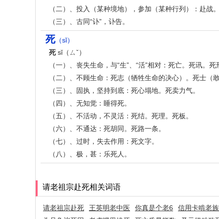
（二）、投入（某种境地），参加（某种行列）：赴战。赴
（三）、古同“讣”，讣告。
死
（sǐ）
死
sǐ（ㄙˇ）
（一）、丧失生命，与“生”、“活”相对：死亡。死讯。
（二）、不顾生命：死志（牺牲生命的决心）。死士（
（三）、固执，坚持到底：死心塌地。死卖力气。
（四）、无知觉：睡得死。
（五）、不活动，不灵活：死结。死理。死板。
（六）、不通达：死胡同。死路一条。
（七）、过时，失去作用：死文字。
（八）、极，甚：乐死人。
请老祖宗赴死相关词语
请老祖宗赴死
王英明老中医
你真是个老6
信用卡啃老族