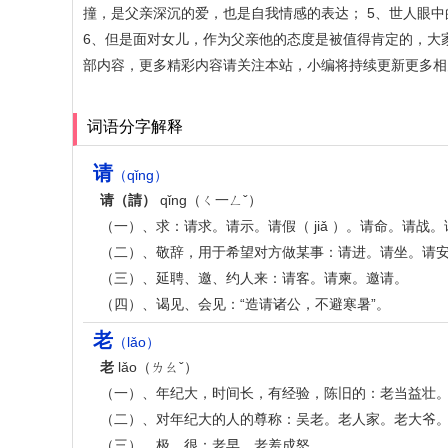
撞，是父亲深沉的爱，也是自我情感的表达； 5、世人眼
6、但是面对女儿，作为父亲他的态度是被值得肯定的，大
部内容，更多精彩内容请关注本站，小编将持续更新更多相
词语分字解释
请
（qǐng）
请（請）
qǐng（ㄑ一ㄥˇ）
（一）、求：请求。请示。请假（ jiǎ ）。请命。请战。
（二）、敬辞，用于希望对方做某事：请进。请坐。请
（三）、延聘、邀、约人来：请客。请柬。邀请。
（四）、谒见、会见：“造请诸公，不避寒暑”。
老
（lǎo）
老
lǎo（ㄌㄠˇ）
（一）、年纪大，时间长，有经验，陈旧的：老当益壮
（二）、对年纪大的人的尊称：吴老。老人家。老大爷
（三）、极，很：老早。老羞成怒。