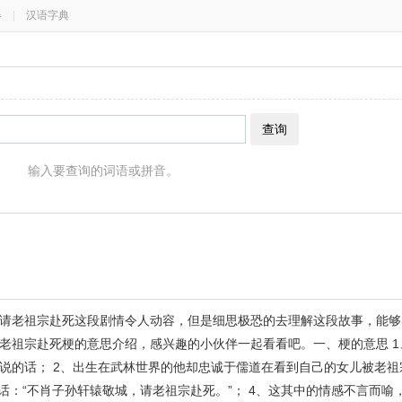
器
|
汉语字典
查询
输入要查询的词语或拼音。
请老祖宗赴死这段剧情令人动容，但是细思极恐的去理解这段故事，能够
老祖宗赴死梗的意思介绍，感兴趣的小伙伴一起看看吧。一、梗的意思 1
说的话； 2、出生在武林世界的他却忠诚于儒道在看到自己的女儿被老祖
话：“不肖子孙轩辕敬城，请老祖宗赴死。”； 4、这其中的情感不言而喻