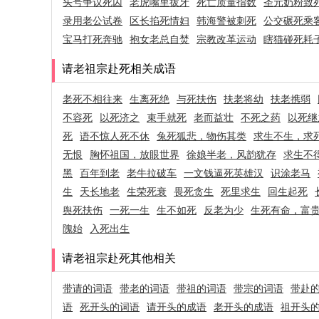
头号争议死囚
老虎嘴里拔牙
死亡质量指数
圣元奶粉致
录用老公试卷
区长掐死情妇
韩海警被刺死
公交碾死乘
宝马打死奔驰
抱女老总自焚
宗教改革运动
瞎猫碰死耗
请老祖宗赴死相关成语
老死不相往来
生离死绝
与死扶伤
扶老将幼
扶老携弱
不容死
以死济之
束手就死
老而益壮
不死之药
以死继
死
语不惊人死不休
兔死狐悲，物伤其类
求生不生，求
无恨
胸怀祖国，放眼世界
徐娘半老，风韵犹存
求生不
黑
百年到老
老牛拉破车
一文钱逼死英雄汉
识涂老马
生
天长地老
生荣死衰
畏死贪生
死里求生
回生起死
舆死扶伤
一死一生
生不如死
反老为少
生死有命，富
隗始
入死出生
请老祖宗赴死其他相关
带请的词语
带老的词语
带祖的词语
带宗的词语
带赴
语
死开头的词语
请开头的成语
老开头的成语
祖开头