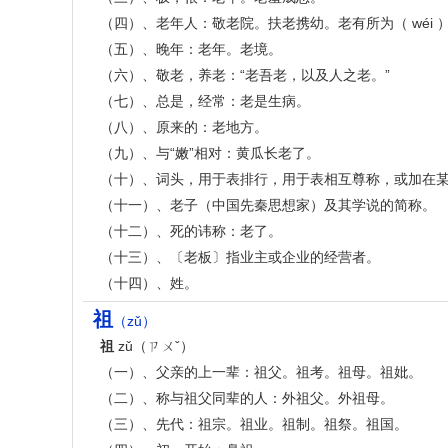
（四）、老年人：敬老院。扶老携幼。老有所为（ wéi 
（五）、晚年：老年。老境。
（六）、敬老，养老：“老吾老，以及人之老。”
（七）、总是，经常：老是生病。
（八）、原来的：老地方。
（九）、与“嫩”相对：黄瓜长老了。
（十）、词头，用于表排行，用于表相互尊称，或加在
（十一）、老子（中国先秦思想家）及其学说的简称。
（十二）、死的讳称：老了。
（十三）、〔老板〕指业主或企业的经营者。
（十四）、姓。
祖
（zǔ）
祖
zǔ（ㄗㄨˇ）
（一）、父亲的上一辈：祖父。祖考。祖母。祖妣。
（二）、称与祖父同辈的人：外祖父。外祖母。
（三）、先代：祖宗。祖业。祖制。祖祭。祖国。