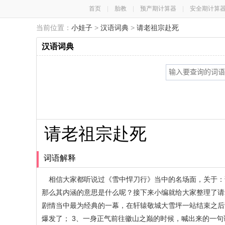
首页
|
胎教
|
预产期计算器
|
安全期计算
当前位置：
小娃子
>
汉语词典
>
请老祖宗赴死
汉语词典
请老祖宗赴死
词语解释
相信大家都听说过《雪中悍刀行》当中的名场面，关于：
那么其内涵的意思是什么呢？接下来小编就给大家整理了请
剧情当中最为经典的一幕，在轩辕敬城大雪坪一站结束之后
爆发了； 3、一身正气前往徽山之巅的时候，喊出来的一句