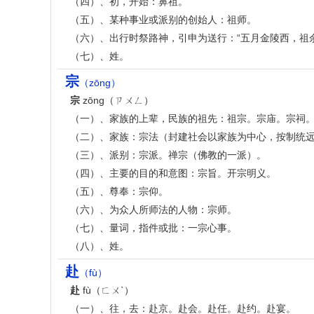
（四）、初，开始：鼻祖。
（五）、某种事业或派别的创始人：祖师。
（六）、出行时祭路神，引申为送行：“五月金陵西，祖
（七）、姓。
宗
（zōng）
宗
zōng（ㄗㄨㄥ）
（一）、家族的上辈，民族的祖先：祖宗。宗庙。宗祠
（二）、家族：宗法（封建社会以家族为中心，按制统
（三）、派别：宗派。禅宗（佛教的一派）。
（四）、主要的目的和意图：宗旨。开宗明义。
（五）、尊奉：宗仰。
（六）、为众人所师法的人物：宗师。
（七）、量词，指件或批：一宗心事。
（八）、姓。
赴
（fù）
赴
fù（ㄈㄨˋ）
（一）、往，去：赴京。赴会。赴任。赴约。赴宴。