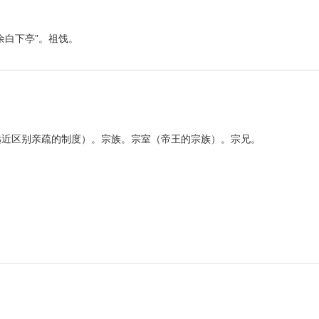
余白下亭”。祖饯。
。
远近区别亲疏的制度）。宗族。宗室（帝王的宗族）。宗兄。