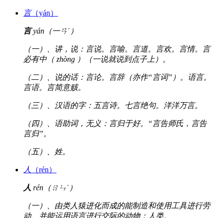
言
（yán）
言
yán（一ㄢˊ）
（一）、讲，说：言说。言喻。言道。言欢。言情。言
必有中（ zhòng ）（一说就说到点子上）。
（二）、说的话：言论。言辞（亦作“言词”）。语言。
言语。言简意赅。
（三）、汉语的字：五言诗。七言绝句。洋洋万言。
（四）、语助词，无义：言归于好。“言告师氏，言告
言归”。
（五）、姓。
人
（rén）
人
rén（ㄖㄣˊ）
（一）、由类人猿进化而成的能制造和使用工具进行劳
动、并能运用语言进行交际的动物：人类。