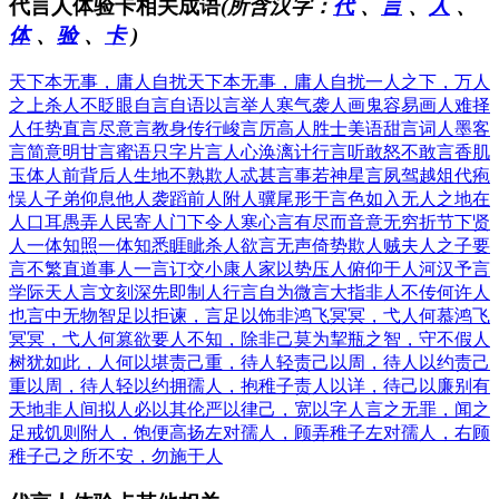
代言人体验卡相关成语
(所含汉字：
代
、
言
、
人
、
体
、
验
、
卡
)
天下本无事，庸人自扰
天下本无事，庸人自扰
一人之下，万人
之上
杀人不眨眼
自言自语
以言举人
寒气袭人
画鬼容易画人难
择
人任势
直言尽意
言教身传
行峻言厉
高人胜士
美语甜言
词人墨客
言简意明
甘言蜜语
只字片言
人心涣漓
计行言听
敢怒不敢言
香肌
玉体
人前背后
人生地不熟
欺人忒甚
言事若神
星言夙驾
越俎代疱
悮人子弟
仰息他人
袭蹈前人
附人骥尾
形于言色
如入无人之地
在
人口耳
愚弄人民
寄人门下
令人寒心
言有尽而音意无穷
折节下贤
人
一体知照
一体知悉
睚眦杀人
欲言无声
倚势欺人
贼夫人之子
要
言不繁
直道事人
一言订交
小康人家
以势压人
俯仰于人
河汉予言
学际天人
言文刻深
先即制人
行言自为
微言大指
非人不传
何许人
也
言中无物
智足以拒谏，言足以饰非
鸿飞冥冥，弋人何慕
鸿飞
冥冥，弋人何篡
欲要人不知，除非己莫为
挈瓶之智，守不假人
树犹如此，人何以堪
责己重，待人轻
责己以周，待人以约
责己
重以周，待人轻以约
拥孺人，抱稚子
责人以详，待己以廉
别有
天地非人间
拟人必以其伦
严以律己，宽以字人
言之无罪，闻之
足戒
饥则附人，饱便高扬
左对孺人，顾弄稚子
左对孺人，右顾
稚子
己之所不安，勿施于人