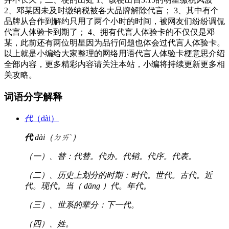
2、邓某因未及时缴纳税被各大品牌解除代言； 3、其中有个
品牌从合作到解约只用了两个小时的时间，被网友们纷纷调侃
代言人体验卡到期了； 4、拥有代言人体验卡的不仅仅是邓
某，此前还有两位明星因为品行问题也体会过代言人体验卡。
以上就是小编给大家整理的网络用语代言人体验卡梗意思介绍
全部内容，更多精彩内容请关注本站，小编将持续更新更多相
关攻略。
词语分字解释
代
（dài）
代
dài（ㄉㄞˋ）
（一）、替：代替。代办。代销。代序。代表。
（二）、历史上划分的时期：时代。世代。古代。近
代。现代。当（ dāng ）代。年代。
（三）、世系的辈分：下一代。
（四）、姓。