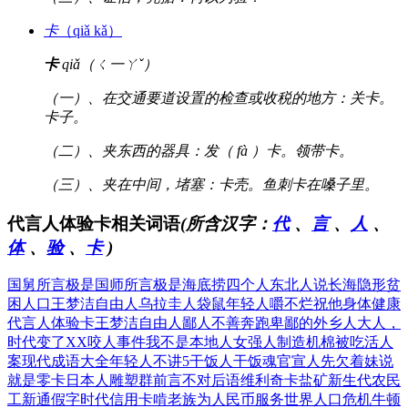
卡
（qiǎ kǎ）
卡
qiǎ（ㄑ一ㄚˇ）
（一）、在交通要道设置的检查或收税的地方：关卡。
卡子。
（二）、夹东西的器具：发（ fà ）卡。领带卡。
（三）、夹在中间，堵塞：卡壳。鱼刺卡在嗓子里。
代言人体验卡相关词语
(所含汉字：
代
、
言
、
人
、
体
、
验
、
卡
)
国舅所言极是
国师所言极是
海底捞四个人
东北人说长海
隐形贫
困人口
王梦洁自由人
乌拉圭人袋鼠
年轻人嚼不烂
祝他身体健康
代言人体验卡
王梦洁自由人
鄙人不善奔跑
卑鄙的外乡人
大人，
时代变了
XX咬人事件
我不是本地人
女强人制造机
棉被吃活人
案
现代成语大全
年轻人不讲5
干饭人干饭魂
官宣人先欠着
妹说
就是零卡
日本人雕塑群
前言不对后语
维利奇卡盐矿
新生代农民
工
新通假字时代
信用卡啃老族
为人民币服务
世界人口危机
牛顿