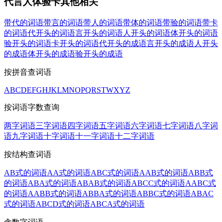
代言人体验卡其他相关
带代的词语
带言的词语
带人的词语
带体的词语
带验的词语
带卡
的词语
代开头的词语
言开头的词语
人开头的词语
体开头的词语
验开头的词语
卡开头的词语
代开头的成语
言开头的成语
人开头
的成语
体开头的成语
验开头的成语
按拼音查词语
A
B
C
D
E
F
G
H
J
K
L
M
N
O
P
Q
R
S
T
W
X
Y
Z
按词语字数查询
两字词语
三字词语
四字词语
五字词语
六字词语
七字词语
八字词
语
九字词语
十字词语
十一字词语
十二字词语
按结构查词语
AB式的词语
AA式的词语
ABC式的词语
AAB式的词语
ABB式
的词语
ABA式的词语
ABAB式的词语
ABCC式的词语
AABC式
的词语
AABB式的词语
ABBA式的词语
ABBC式的词语
ABAC
式的词语
ABCD式的词语
ABCA式的词语