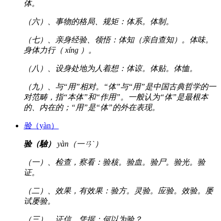
体。
（六）、事物的格局、规矩：体系。体制。
（七）、亲身经验、领悟：体知（亲自查知）。体味。
身体力行（ xíng ）。
（八）、设身处地为人着想：体谅。体贴。体恤。
（九）、与“用”相对。“体”与“用”是中国古典哲学的一
对范畴，指“本体”和“作用”。一般认为“体”是最根本
的、内在的；“用”是“体”的外在表现。
验
（yàn）
验（驗）
yàn（一ㄢˋ）
（一）、检查，察看：验核。验血。验尸。验光。验
证。
（二）、效果，有效果：验方。灵验。应验。效验。屡
试屡验。
（三）、证信，凭据：何以为验？