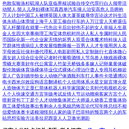
色散实验
洛杉矶湖人队
亚临界核试验
自传交代罪行
白人领带活
动
鬃人,鬃人儿
孕妇裸体写真
西单汽车撞人
治安高危人员
拥抱
万人计划
中国工人被绑
英国人体大厦
英媒辱华言论
这才叫生活
体
永靖山体滑坡
上海千人罢工
偷自行车的人
万江雷人天桥
退伍
军人杆菌
现在就要一代
先出卡后出钞
伤不起的女人
幸福人生基
金
人生四大幸事
南理工淘宝体
危机时尚达人
私人专属时间
人民
币国际化
新一代企业家
无情的坏男人
双蛋合体魔术
特科抹人诅
咒
群体性癔病症
人类发展指数
睡服一百男人
人才专项用房
人名
字母效应
社保补缴代理
私人电影剧照
私人定制旅行
七喜体微心
愿
女超人综合症
全民记者时代
葡萄酒情人节
鸟兽人物戏画
裸体
雪橇大赛
美好年代公寓
雷人竹架天桥
钱多多嫁人记
卵巢黄体破
裂
伦敦碗体育场
裸体毕业仪式
裸体心理治疗
聋人专用耳机
柳岩
雷人广告
刘德华扮女人
动物尸体酒瓶
列车打人事件
卡塔通博闪
电
卡西米尔效应
狗语言翻译机
个人信用体系
火星文留言簿
火星
人造物体
方正显仁简体
机器人科学家
国家公关时代
电视机石化
人
个人快速交通
方言等级考试
反情人节运动
赣南客家方言
个人
喷射背包
丁丁是个人才
动物集体死亡
大师逼人烧香
工资集体协
商
工体爱情故事
出售剩余人生
凤姐恐怖言论
代写年终总结
不相
信爱情体
奥卡诺根湖怪
别人家的孩子
巴菲特的预言
两个人的车
站
思想实验方法
美拉尼西亚人
人卫激光测距