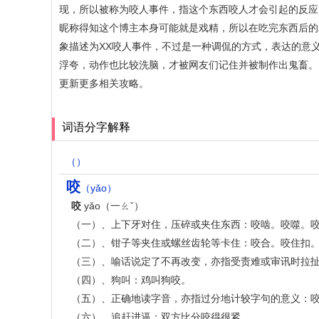
现，所以被称为咬人事件，指这个东西咬人才会引起的反应
昵称得知这个博主本身可能就是戏精，所以在吃完东西后的
象描述为XX咬人事件，不过是一种调侃的方式，表达的意
浮夸，动作也比较洗脑，才被网友们记住并被制作出鬼畜。
更新更多相关攻略。
词语分字解释
（）
咬
（yǎo）
咬
yǎo（一ㄠˇ）
（一）、上下牙对住，压碎或夹住东西：咬啮。咬噬。
（二）、钳子等夹住或螺丝齿轮等卡住：咬合。咬住扣
（三）、喻话说定了不再改变，亦指受责难或审讯时拉
（四）、狗叫：鸡叫狗咬。
（五）、正确地读字音，亦指过分地计较字句的意义：
（六）、追赶进逼：双方比分咬得很紧。