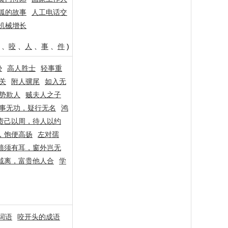
狐的故事
人工电话交
机械增长
、
咬
、
人
、
事
、
件
)
势
高人胜士
轻事重
关
附人骥尾
如入无
势欺人
贼夫人之子
事无功，疑行无名
鸿
责己以周，待人以约
，饱便高扬
左对孺
墙须有耳，窗外岂无
戚离，富贵他人合
学
词语
咬开头的成语