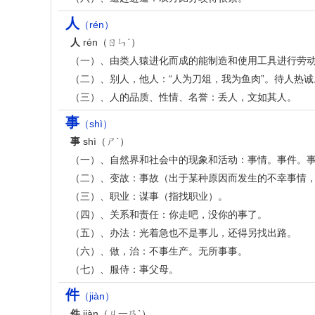
人
（rén）
人
rén（ㄖㄣˊ）
（一）、由类人猿进化而成的能制造和使用工具进行劳
（二）、别人，他人：“人为刀俎，我为鱼肉”。待人热诚
（三）、人的品质、性情、名誉：丢人，文如其人。
事
（shì）
事
shì（ㄕˋ）
（一）、自然界和社会中的现象和活动：事情。事件。
（二）、变故：事故（出于某种原因而发生的不幸事情
（三）、职业：谋事（指找职业）。
（四）、关系和责任：你走吧，没你的事了。
（五）、办法：光着急也不是事儿，还得另找出路。
（六）、做，治：不事生产。无所事事。
（七）、服侍：事父母。
件
（jiàn）
件
jiàn（ㄐ一ㄢˋ）