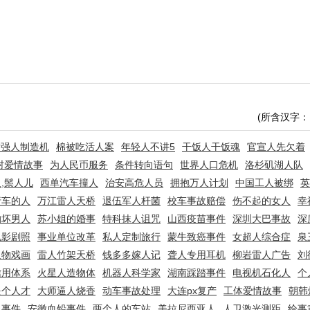
(所含汉字：
女强人制造机
棉被吃活人案
年轻人不讲5
干饭人干饭魂
官宣人先欠着
村爱情故事
为人民币服务
条件转向语句
世界人口危机
洛杉矶湖人队
,鬃人儿
西单汽车撞人
治安高危人员
拥抱万人计划
中国工人被绑
英
行车的人
万江雷人天桥
退伍军人杆菌
校车事故赔偿
伤不起的女人
幸
的坏男人
苏小姐的婚事
特科抹人诅咒
山西疫苗事件
深圳大巴事故
深
电影剧照
事业单位改革
私人定制旅行
蒙牛致癌事件
女超人综合症
泉
人物戏画
雷人竹架天桥
钱多多嫁人记
聋人专用耳机
柳岩雷人广告
刘
信用体系
火星人造物体
机器人科学家
湖南踩踏事件
电视机石化人
个
是个人才
大师逼人烧香
动车事故处理
大连px复产
工体爱情故事
朝韩
婴事件
安徽血铅事件
两个人的车站
美拉尼西亚人
人卫激光测距
给事