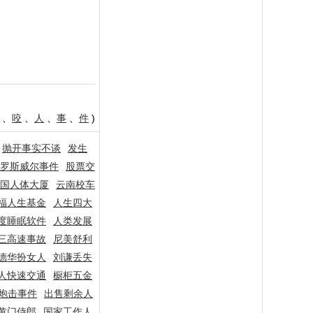
、
咬
、
人
、
事
、
件
)
抛开事实不谈
发生
罗斯威尔事件
股票交
国人体大厦
云南校车
福人生基金
人生四大
度睡眠软件
人类发展
三高速事故
尼美舒利
德华扮女人
刘谦丢失
人快速交通
橱柜五金
炮击事件
出售剩余人
黄门侍郎
国家工作人