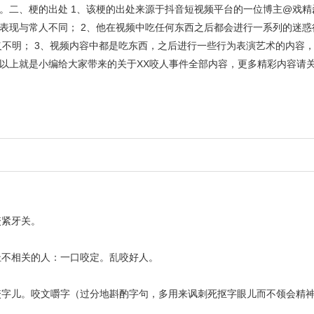
。二、梗的出处 1、该梗的出处来源于抖音短视频平台的一位博主@戏精
表现与常人不同； 2、他在视频中吃任何东西之后都会进行一系列的迷惑
义不明； 3、视频内容中都是吃东西，之后进行一些行为表演艺术的内容
以上就是小编给大家带来的关于XX咬人事件全部内容，更多精彩内容请
咬紧牙关。
。
扯不相关的人：一口咬定。乱咬好人。
咬字儿。咬文嚼字（过分地斟酌字句，多用来讽刺死抠字眼儿而不领会精