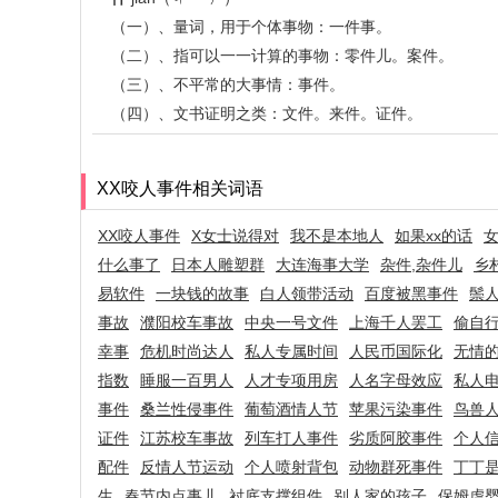
（一）、量词，用于个体事物：一件事。
（二）、指可以一一计算的事物：零件儿。案件。
（三）、不平常的大事情：事件。
（四）、文书证明之类：文件。来件。证件。
XX咬人事件相关词语
XX咬人事件
X女士说得对
我不是本地人
如果xx的话
什么事了
日本人雕塑群
大连海事大学
杂件,杂件儿
乡
易软件
一块钱的故事
白人领带活动
百度被黑事件
鬃人
事故
濮阳校车事故
中央一号文件
上海千人罢工
偷自
幸事
危机时尚达人
私人专属时间
人民币国际化
无情
指数
睡服一百男人
人才专项用房
人名字母效应
私人
事件
桑兰性侵事件
葡萄酒情人节
苹果污染事件
鸟兽
证件
江苏校车事故
列车打人事件
劣质阿胶事件
个人
配件
反情人节运动
个人喷射背包
动物群死事件
丁丁
生
春节内点事儿
衬底支撑组件
别人家的孩子
保姆虐