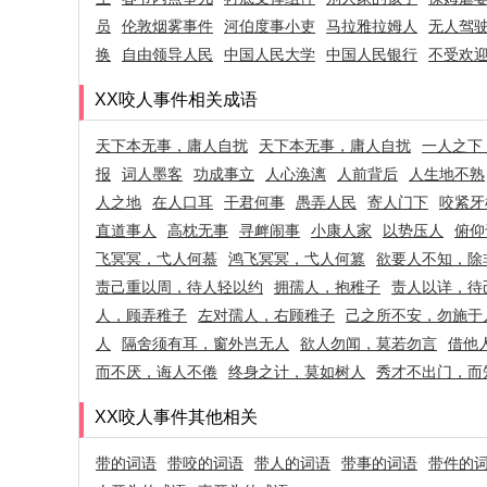
员
伦敦烟雾事件
河伯度事小吏
马拉雅拉姆人
无人驾
换
自由领导人民
中国人民大学
中国人民银行
不受欢
XX咬人事件相关成语
天下本无事，庸人自扰
天下本无事，庸人自扰
一人之下
报
词人墨客
功成事立
人心涣漓
人前背后
人生地不熟
人之地
在人口耳
干君何事
愚弄人民
寄人门下
咬紧牙
直道事人
高枕无事
寻衅闹事
小康人家
以势压人
俯仰
飞冥冥，弋人何慕
鸿飞冥冥，弋人何篡
欲要人不知，除
责己重以周，待人轻以约
拥孺人，抱稚子
责人以详，待
人，顾弄稚子
左对孺人，右顾稚子
己之所不安，勿施于
人
隔舍须有耳，窗外岂无人
欲人勿闻，莫若勿言
借他
而不厌，诲人不倦
终身之计，莫如树人
秀才不出门，而
XX咬人事件其他相关
带的词语
带咬的词语
带人的词语
带事的词语
带件的