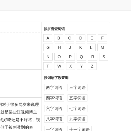
按拼音查词语
A
B
C
D
E
F
G
H
J
K
L
M
N
O
P
Q
R
S
T
W
X
Y
Z
按词语字数查询
两字词语
三字词语
四字词语
五字词语
明对于很多网友来说理
六字词语
七字词语
思就是某些短视频博主
八字词语
九字词语
物好吃还是不好吃，视
类似于被刺激到的表
十字词语
十一字词语