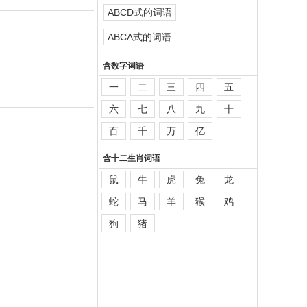
ABCD式的词语
ABCA式的词语
含数字词语
一
二
三
四
五
六
七
八
九
十
百
千
万
亿
含十二生肖词语
鼠
牛
虎
兔
龙
蛇
马
羊
猴
鸡
狗
猪