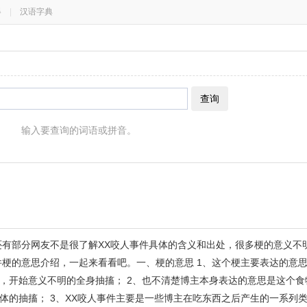
器
|
汉语字典
查询
输入要查询的词语或拼音。
还有部分网友不是很了解XX咬人事件具体的含义和出处，很多梗的意义不
件梗的意思介绍，一起来看看吧。一、梗的意思 1、这个梗主要表达的意
，开始意义不明的全身抽搐； 2、也不清楚博主本身表达的意思是这个食
体的抽搐； 3、XX咬人事件主要是一些博主在吃东西之后产生的一系列