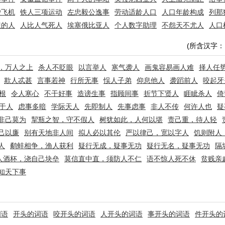
驶飞机
铁人三项运动
左忠毅公逸事
劳动适龄人口
人口年龄构成
列那
迎的人
人比人气死人
埃塞俄比亚人
个人数字助理
不怨天不尤人
人口
(所含汉字：
，万人之上
杀人不眨眼
以言举人
寒气袭人
画鬼容易画人难
择人任
欺人忒甚
言事若神
行所无事
悮人子弟
仰息他人
袭蹈前人
咬起牙
根
令人寒心
不干好事
造谤生事
指顾间事
折节下贤人
睚眦杀人
倚
于人
虑事多暗
学际天人
先即制人
先事虑事
非人不传
何许人也
疑
非己莫为
挈瓶之智，守不假人
树犹如此，人何以堪
责己重，待人轻
己以廉
别有天地非人间
拟人必以其伦
严以律己，宽以字人
饥则附人
人
鹬蚌相争，渔人获利
疑行无成，疑事无功
疑行无名，疑事无功
隔
人酒杯，浇自己块垒
莫信直中直，须防人不仁
语不惊人死不休
贫贱亲
知天下事
词语
开头的词语
咬开头的词语
人开头的词语
事开头的词语
件开头的