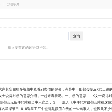
器
|
汉语字典
查询
输入要查询的词语或拼音。
大家其实在很多视频中查看到类似的弹幕，弹幕中一般都会提及X女士说
女士说得对梗的意思介绍，一起来看看吧。一、梗的意思 1、X女士说得
幕都会无条件的站在当事人这边； 2、一般无论事件的对错都会站在这位
著名星探节目1818造星工厂中也都是颜值在线的一些当事人，也因此不