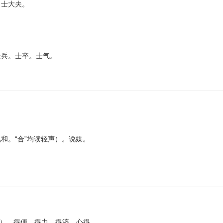
。士大夫。
士兵。士卒。士气。
和。“合”均读轻声）。说媒。
g ）。得便。得力。得济。心得。