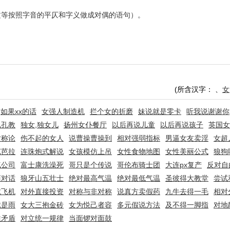
文等按照字音的平仄和字义做成对偶的语句）。
(所含汉字：
、
女
如果xx的话
女强人制造机
拦个女的折磨
妹说就是零卡
听我说谢谢你
说孔教
独女,独女儿
扬州女仆餐厅
以后再说儿童
以后再说孩子
英国女
对称论
伤不起的女人
说曹操曹操到
相对强弱指标
男逼女友卖淫
女超
芭芭拉
连珠炮式解说
女孩模仿上吊
女性食物地图
女性美丽公式
狼狗
气公司
富士康洗澡死
哥只是个传说
哥伦布骑士团
大连px复产
反对自
商对话
狼牙山五壮士
绝对最高气温
绝对最低气温
圣彼得大教堂
尝试
抗飞机
对外直接投资
对称与非对称
说真方卖假药
九牛去得一毛
相对
就是雨
女大三抱金砖
女为悦己者容
多元假说方法
及不得一脚指
对地
性矛盾
对立统一规律
当面锣对面鼓