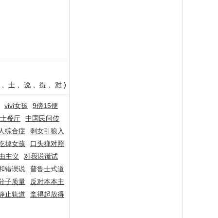
、
士
、
说
、
得
、
对
)
vivi女孩
9傍15便
士餐厅
中国民间传
人综合症
剩女引狼入
吃掉女孩
口头禅对照
由主义
对我说谎试
和错误说
普鲁士式道
分子质量
反对本本主
静止轨道
拿得起放得