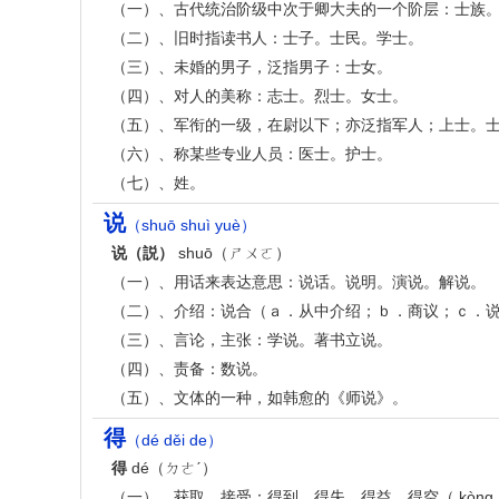
（一）、古代统治阶级中次于卿大夫的一个阶层：士族
（二）、旧时指读书人：士子。士民。学士。
（三）、未婚的男子，泛指男子：士女。
（四）、对人的美称：志士。烈士。女士。
（五）、军衔的一级，在尉以下；亦泛指军人；上士。
（六）、称某些专业人员：医士。护士。
（七）、姓。
说
（shuō shuì yuè）
说（説）
shuō（ㄕㄨㄛ）
（一）、用话来表达意思：说话。说明。演说。解说。
（二）、介绍：说合（ａ．从中介绍；ｂ．商议；ｃ．说
（三）、言论，主张：学说。著书立说。
（四）、责备：数说。
（五）、文体的一种，如韩愈的《师说》。
得
（dé děi de）
得
dé（ㄉㄜˊ）
（一）、获取，接受：得到。得失。得益。得空（ kòn