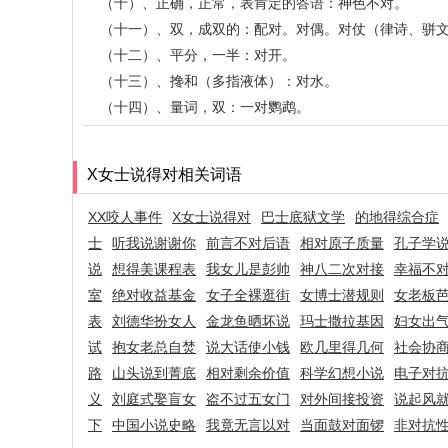
（十）、正确，正常，表肯定的答语：神色不对。
（十一）、双，成双的：配对。对偶。对仗（律诗、骈
（十二）、平分，一半：对开。
（十三）、搀和（多指液体）：对水。
（十四）、量词，双：一对鹦鹉。
X女士说得对相关词语
XX咬人事件
X女士说得对
巴士底狱文学
的地得综合症
士
听我说谢谢你
前言不对后语
相对原子质量
孔子学
说
想得美课程表
我女儿是彭帅
神八二次对接
幸福不
室
绝对收益基金
女子全裸逛街
女博士潜规则
女老板
表
刘德华扮女人
金龙鱼晒坏说
玛士撒拉基因
妇女出
试
抱女老总自焚
说大话使小钱
欧几里得几何
社会协
路
山头说到菁底
相对剩余价值
科学幻想小说
电子对
义
刘庭式娶盲女
盗不过五女门
对外间接投资
说起风
下
中国小说史略
我竟无言以对
当面鼓对面锣
非对抗