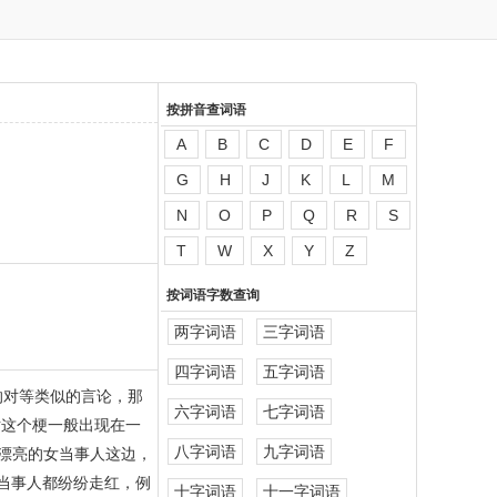
按拼音查词语
A
B
C
D
E
F
G
H
J
K
L
M
N
O
P
Q
R
S
T
W
X
Y
Z
按词语字数查询
两字词语
三字词语
四字词语
五字词语
的对等类似的言论，那
六字词语
七字词语
对这个梗一般出现在一
八字词语
九字词语
漂亮的女当事人这边，
少当事人都纷纷走红，例
十字词语
十一字词语