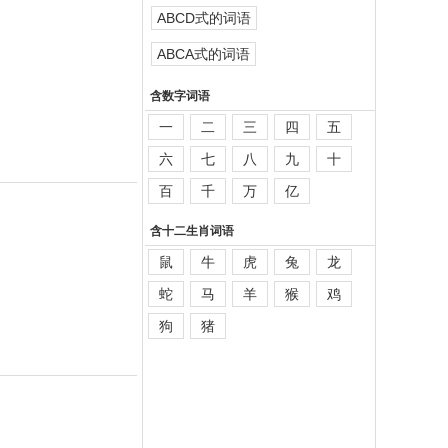
ABCD式的词语
ABCA式的词语
含数字词语
一
二
三
四
五
六
七
八
九
十
百
千
万
亿
含十二生肖词语
鼠
牛
虎
兔
龙
蛇
马
羊
猴
鸡
狗
猪