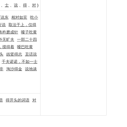
、
士
、
说
、
得
、
对
)
西说东
相对如宾
吃小
行说
取法于上，仅得
铁杵磨成针
哑子吃黄
外无旷夫
一部二十四
，摸得着
哑巴吃黄
头
凶竖得志
丑话说
千夫诺诺，不如一士
非
淘沙得金
说地谈
语
得开头的词语
对