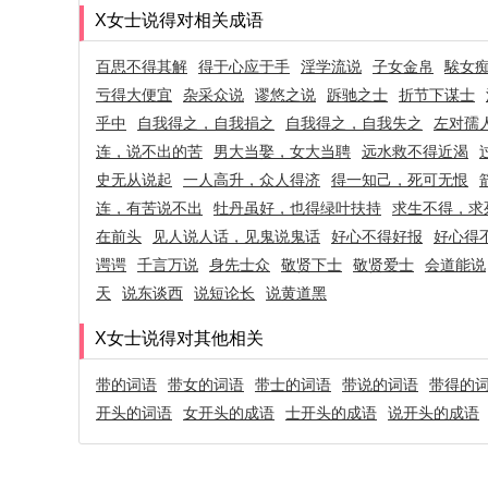
X女士说得对相关成语
百思不得其解
得于心应于手
淫学流说
子女金帛
騃女
亏得大便宜
杂采众说
谬悠之说
跅驰之士
折节下谋士
乎中
自我得之，自我捐之
自我得之，自我失之
左对孺
连，说不出的苦
男大当娶，女大当聘
远水救不得近渴
史无从说起
一人高升，众人得济
得一知己，死可无恨
连，有苦说不出
牡丹虽好，也得绿叶扶持
求生不得，求
在前头
见人说人话，见鬼说鬼话
好心不得好报
好心得
谔谔
千言万说
身先士众
敬贤下士
敬贤爱士
会道能说
天
说东谈西
说短论长
说黄道黑
X女士说得对其他相关
带的词语
带女的词语
带士的词语
带说的词语
带得的
开头的词语
女开头的成语
士开头的成语
说开头的成语