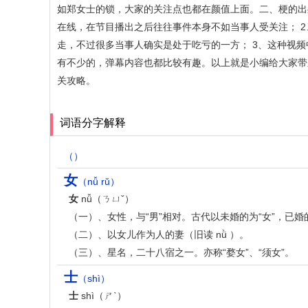
如郑女士的锁，大家的关注点也都在颜值上面。二、梗的出处
在线，在节目播出之后往往事件本身不如当事人受关注； 
走，不过很多当事人确实是处于吃亏的一方； 3、这种视
有不少的，弹幕内容也都比较有趣。以上就是小编给大家带
关攻略。
词语分字解释
（）
女
（nǚ rǔ）
女
nǚ（ㄋㄩˇ）
（一）、女性，与“男”相对。古代以未婚的为“女”，已婚的
（二）、以女儿作为人的妻（旧读 nǜ ）。
（三）、星名，二十八宿之一。亦称“婺女”、“须女”。
士
（shì）
士
shì（ㄕˋ）