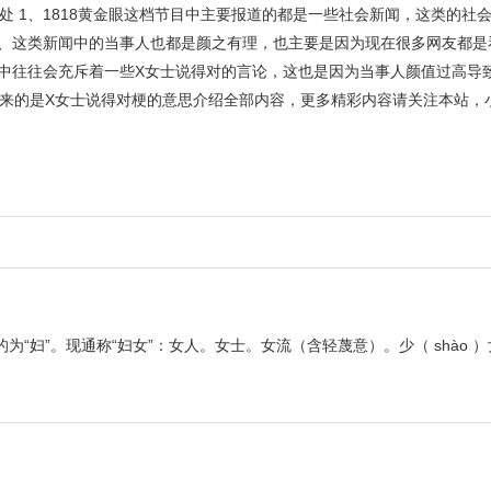
 1、1818黄金眼这档节目中主要报道的都是一些社会新闻，这类的社
2、这类新闻中的当事人也都是颜之有理，也主要是因为现在很多网友都是
频中往往会充斥着一些X女士说得对的言论，这也是因为当事人颜值过高导
来的是X女士说得对梗的意思介绍全部内容，更多精彩内容请关注本站，
为“妇”。现通称“妇女”：女人。女士。女流（含轻蔑意）。少（ shào 