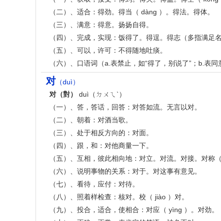
（二）、适合：得劲。得当（ dàng ）。得法。得体。
（三）、满意：得意。扬扬自得。
（四）、完成，实现：饭得了。得逞。得志（多指满足
（五）、可以，许可：不得随地吐痰。
（六）、口语词（a.表禁止，如“得了，别说了”；b.表同
对
（duì）
对（對）
duì（ㄉㄨㄟˋ）
（一）、答，答话，回答：对答如流。无言以对。
（二）、朝着：对酒当歌。
（三）、处于相反方向的：对面。
（四）、跟，和：对他商量一下。
（五）、互相，彼此相向地：对立。对流。对接。对称（ c
（六）、说明事物的关系：对于。对这事有意见。
（七）、看待，应付：对待。
（八）、照着样检查：核对。校（ jiào ）对。
（九）、投合，适合，使相合：对应（ yìng ）。对劲。