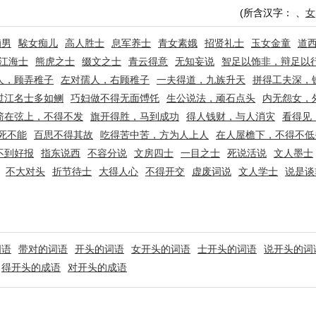
(所含汉字：
、
女
痴男
騃女痴儿
高人胜士
息军养士
青女素娥
招贤礼士
玉女金童
道
江海士
熊虎之士
缀文之士
青云得意
无知妄说
智足以饰非，辩足以
人，顾弄稚子
左对孺人，右顾稚子
一夫得道，九族升天
拼得工夫深，
过江名士多如鲗
巧妇做不得无面馎饦
生公说法，顽石点头
内无怨女，
箭在弦上，不得不发
旗开得胜，马到成功
得人钱财，与人消灾
看得见
死不能
百思不得其故
吃得苦中苦，方为人上人
在人屋檐下，不得不低
不到好报
指东说西
不容分说
文房四士
一目之士
死说活说
文人墨士
不大对头
折节待士
大得人心
不得开交
虚废词说
文人学士
说是谈
词语
带对的词语
开头的词语
女开头的词语
士开头的词语
说开头的词
得开头的成语
对开头的成语