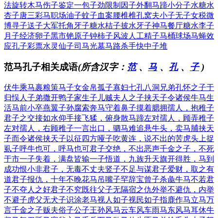
法
旋转木马
伤子鉴定
一包子劲
限制因子
外翻马蹄
小分子水
糖水
杏子
唐三彩马
职场油子
蚊子血案
腰椎椎孔
窝夫小子
无子女税
微
博寻子
送子大军
托角牙子
糖水桔子
披水牙子
神马餐厅
糖水李子
月子经济
卵子黑市
铯原子钟
柿子风波
人工精子
马桶球场
马蝇效
应
孔子彩票
水灵仙子
司马光墓
马路杀手
快中子堆
范马孔子相关成语
(所含汉字：
范
、
马
、
孔
、
子
)
伏牛乘马
裹粮策马
子女金帛
孤子寡妇
七孔八洞
兄弟孔怀
之子于
归
悮人子弟
撒开鸭子
家生子儿
贼夫人之子
挟天子令诸侯
牛马生
活
马前小卒
燕翼子孙
腐索奔马
守着鼻子摸着腮
拥孺人，抱稚子
君子之交接如水
仰手接飞猱，俯身散马蹄
左对孺人，顾弄稚子
左对孺人，右顾稚子
一言出口，驷马难追
悬牛头，卖马脯
挟天
子而令诸侯
挟天子以征四方
哑子吃黄连，说不出的苦
虎头上捉
虱子
呼牛也可，呼马也可
君子交绝，不出恶声
千金之子，不死
于市
一子失着，满盘皆输
一子悟道，九族升天
旗开得胜，马到
成功
恨小非君子，无毒不丈夫
竖子不足与谋
君子爱财，取之有
道
君子报仇，十年不晚
花马吊嘴
子罕辞宝
曾子杀彘
牛马不若
君
子不夺人之好
君子不究既往
父子无隔宿之仇
外举不避仇，内举
不避子
虎父无犬子
识涂老马
视人如子
视民如子
指鹿作马
立马万
言
千金之子
贩夫俗子
公子王孙
风马云车
风车雨马
东风马耳
休牛