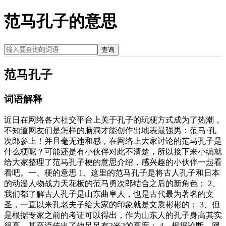
范马孔子的意思
查询
范马孔子
词语解释
近日在网络各大社交平台上关于孔子的玩梗方式成为了热潮，
不知道网友们是怎样的脑洞才能创作出地表最强男：范马·孔
次郎参上！并且毫无违和感，在网络上大家讨论的范马孔子是
什么梗呢？可能还是有小伙伴对此不清楚，所以接下来小编就
给大家整理了范马孔子梗的意思介绍，感兴趣的小伙伴一起看
看吧。一、梗的意思 1、这里的范马孔子是将古人孔子和日本
的动漫人物战力天花板的范马勇次郎结合之后的新角色； 2、
我们都了解古人孔子是山东曲阜人，也是古代最为著名的文
圣，一直以来孔老夫子给大家的印象就是文质彬彬的； 3、但
是根据专家之前的考证可以得出，作为山东人的孔子身高其实
很高，甚至流传出了他足足有2米2的高度； 4、根据论断，网