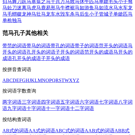
归马
舞刀跃马
塞翁之马
千兵万马
散马休牛
匹马单鎗
毛头小子
驽
马鈆刀
迷离马虎
马鹿易形
马牛襟裾
马如游鱼
马如流水
马水车龙
马毛蝟磔
龙神马壮
马龙车水
毁车杀马
后生小子
管城子
单鎗匹马
单枪独马
范马孔子其他相关
带范的词语
带马的词语
带孔的词语
带子的词语
范开头的词语
马
开头的词语
孔开头的词语
子开头的词语
范开头的成语
马开头的
成语
孔开头的成语
子开头的成语
按拼音查词语
A
B
C
D
E
F
G
H
J
K
L
M
N
O
P
Q
R
S
T
W
X
Y
Z
按词语字数查询
两字词语
三字词语
四字词语
五字词语
六字词语
七字词语
八字词
语
九字词语
十字词语
十一字词语
十二字词语
按结构查词语
AB式的词语
AA式的词语
ABC式的词语
AAB式的词语
ABB式