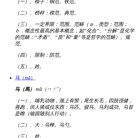
（一）、模子：铜范。铁范。
（二）、榜样：模范。典范。
（三）、一定界限：范围。范畴（ａ．类型；范围；
ｂ．概念性最高的基本概念，如“化合”、“分解”是化学
的范畴；“矛盾”、“质”和“量”等是哲学的范畴）。规
范。
（四）、限制：防范。
（五）、姓。
马
（mǎ）
马（馬）
mǎ（ㄇㄚˇ）
（一）、哺乳动物，颈上有鬃，尾生长毛，四肢强健，
善跑，供人骑或拉东西：马匹。骏马。马到成功。马首
是瞻（喻跟随别人行动）。
（二）、大：马蜂。马勺。
（三）、姓。