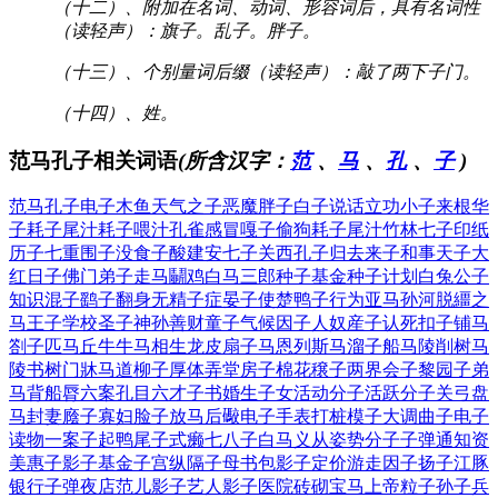
（十二）、附加在名词、动词、形容词后，具有名词性
（读轻声）：旗子。乱子。胖子。
（十三）、个别量词后缀（读轻声）：敲了两下子门。
（十四）、姓。
范马孔子相关词语
(所含汉字：
范
、
马
、
孔
、
子
)
范马孔子
电子木鱼
天气之子
恶魔胖子
白子说话
立功小子
来根华
子
耗子尾汁
耗子喂汁
孔雀感冒
嘎子偷狗
耗子尾汁
竹林七子
印纸
历子
七重围子
没食子酸
建安七子
关西孔子
归去来子
和事天子
大
红日子
佛门弟子
走马鬭鸡
白马三郎
种子基金
种子计划
白兔公子
知识混子
鹞子翻身
无精子症
晏子使楚
鸭子行为
亚马孙河
脱繮之
马
王子学校
圣子神孙
善财童子
气候因子
人奴産子
认死扣子
铺马
劄子
匹马丘牛
牛马相生
龙皮扇子
马恩列斯
马溜子船
马陵削树
马
陵书树
门牀马道
柳子厚体
弄堂房子
棉花穣子
两界会子
黎园子弟
马背船脣
六案孔目
六才子书
婚生子女
活动分子
活跃分子
关弓盘
马
封妻廕子
寡妇脸子
放马后礮
电子手表
打桩模子
大调曲子
电子
读物
一案子起
鸭尾子式
癞七八子
白马义从
姿势分子
子弹通知
资
美惠子
影子基金
子宫纵隔
子母书包
影子定价
游走因子
扬子江豚
银行子弹
夜店范儿
影子艺人
影子医院
砖砌宝马
上帝粒子
孙子兵