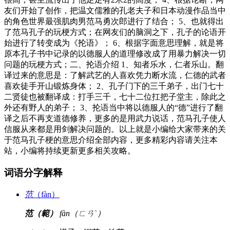
友们开始了创作，把温文儒雅的孔老夫子和日本动漫作品当中
的角色世界最强肌肉男范马勇次郎进行了结合； 5、也就得出
了范马孔子的玩梗方式；在网友们的脑洞之下，孔子的论语开
始进行了转变成为《抡语》； 6、根据字面意思理解，就是将
原本孔子书中记录的以德服人的道理修改成了用暴力解决一切
问题的玩梗方式；二、抡语介绍 1、知者乐水，仁者乐山。翻
译过来的意思是：了解武艺的人喜欢凭力断水流，仁德的武者
喜欢徒手开山锻炼身体； 2、孔子门下的三千弟子，出门七十
二贤徒也被翻译成：打手三千，七十二位扛把子堂主，除此之
外还有野人的弟子； 3、抡语当中将以德服人的“德”进行了翻
译之后不再支道德修养，更多的是用武力说话，范马孔子使人
信服从来都是用剑解决问题的。以上就是小编给大家带来的关
于范马孔子梗的意思介绍全部内容，更多精彩内容请关注本
站，小编将持续更新更多相关攻略。
词语分字解释
范
（fàn）
范（範）
fàn（ㄈㄢˋ）