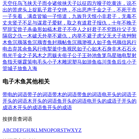
天空任鸟飞
挟天子而令诸侯
挟天子以征四方
哑子吃黄连，说不
出的苦
虎头上捉虱子
君子交绝，不出恶声
千金之子，不死于市
一子失着，满盘皆输
一子悟道，九族升天
恨小非君子，无毒不
丈夫
竖子不足与谋
君子爱财，取之有道
君子报仇，十年不晚
子
罕辞宝
曾子杀彘
形如槁木
君子不夺人之好
君子不究既往
父子无
隔宿之仇
一木破天
外举不避仇，内举不避子
虎父无犬子
依艸附
木
鱼沉鴈落
鱼沉鴈杳
鱼封鴈帖
鱼沉鴈渺
视人如子
鱼书鴈信
风行
电击
弃其余鱼
风行电掣
釜中鱼
视民如子
心如木石
身非木石
石火
电光
千金之子
风木之思
贩夫俗子
公子王孙
池鱼笼鸟
星驰电掣
射
鱼指天
驱霆策电
毛头小子
木雕泥塑
马如游鱼
临川羡鱼
后生小子
管城子
放鱼入海
电子木鱼其他相关
带电的词语
带子的词语
带木的词语
带鱼的词语
电开头的词语
子
开头的词语
木开头的词语
鱼开头的词语
电开头的成语
子开头的
成语
木开头的成语
鱼开头的成语
按拼音查词语
A
B
C
D
E
F
G
H
J
K
L
M
N
O
P
Q
R
S
T
W
X
Y
Z