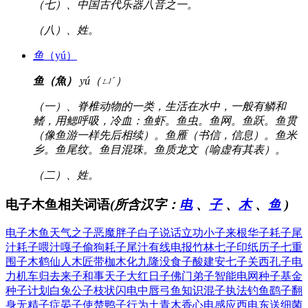
（七）、中国古代乐器八音之一。
（八）、姓。
鱼
（yú）
鱼（魚）
yú（ㄩˊ）
（一）、脊椎动物的一类，生活在水中，一般有鳞和
鳍，用鳃呼吸，冷血：鱼虾。鱼虫。鱼网。鱼跃。鱼贯
（像鱼游一样先后相续）。鱼雁（书信，信息）。鱼米
乡。鱼尾纹。鱼目混珠。鱼质龙文（喻虚有其表）。
（二）、姓。
电子木鱼相关词语
(所含汉字：
电
、
子
、
木
、
鱼
)
电子木鱼
天气之子
恶魔胖子
白子说话
立功小子
来根华子
耗子尾
汁
耗子喂汁
嘎子偷狗
耗子尾汁
有线电报
竹林七子
印纸历子
七重
围子
木鹤仙人
木匠带枷
木化九隆
没食子酸
建安七子
关西孔子
电
力机车
归去来子
和事天子
大红日子
佛门弟子
智能电网
种子基金
种子计划
白兔公子
枝状闪电
中唇弓鱼
知识混子
执法钓鱼
鹞子翻
身
无精子症
晏子使楚
鸭子行为
土青木香
心电感应
西电东送
细菌