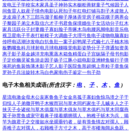
发电
王子学校
实木家具
圣子神孙
实木橱柜
善财童子
气候因子
人
间鱼雷
人奴産子
情色电影
认死扣子
年红电灯
铺马劄子
木皮散人
龙皮扇子
木下三郎
马溜子船
柳子厚体
弄堂房子
棉花穣子
两界会
子
黎园子弟
立木取信
六才子书
君鱼保境
婚生子女
活动分子
红木
家具
活跃分子
封妻廕子
寡妇脸子
帝啄木鸟
电腰风脚
电影音乐
电
视卫星
电子手表
打桩模子
大调曲子
大理弓鱼
电子读物
电脑寡妇
传呼电话
潮汐发电
白扒鱼肚
一案子起
鸭尾子式
癞七八子
柚木地
板
鹦嘴鱼科
月球射电
月球电梯
嗅觉电影
姿势分子
子弹通知
资美
惠子
影子基金
越洋充电
熏蒸木箱
鱼精蛋白
子宫纵隔
子母书包
影
子定价
幽灵鲨鱼
游走因子
扬子江豚
小妞电影
亚洲鲤鱼
银行子弹
淹死的鱼
装饰薄木
影子艺人
影子医院
鱼形超纲
上帝粒子
章鱼保
罗
孙子兵法
旋转木马
白色家电
伤子鉴定
一包子劲
电子木鱼相关成语
(所含汉字：
电
、
子
、
木
、
鱼
)
星流电激
金母木公
亥豕鲁鱼
子女金帛
孤子寡妇
鱼惊鸟溃
之子于
归
悮人子弟
撒开鸭子
木猴而冠
与草木同朽
家生子儿
贼夫人之子
挟天子令诸侯
与草木俱腐
与草木俱灰
与草木俱朽
与草木同腐
燕
翼子孙
贯鱼成宠
守着鼻子摸着腮
拥孺人，抱稚子
斩木为兵，揭
竿为旗
君子之交接如水
坐观垂钓者，徒有羡鱼情
左对孺人，顾
弄稚子
左对孺人，右顾稚子
方寸之木，高于岑楼
海阔从鱼跃，