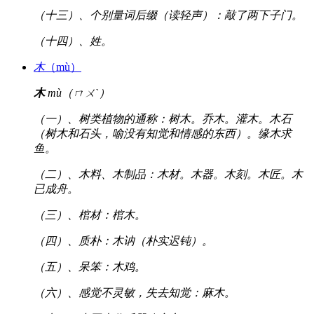
（十三）、个别量词后缀（读轻声）：敲了两下子门。
（十四）、姓。
木
（mù）
木
mù（ㄇㄨˋ）
（一）、树类植物的通称：树木。乔木。灌木。木石
（树木和石头，喻没有知觉和情感的东西）。缘木求
鱼。
（二）、木料、木制品：木材。木器。木刻。木匠。木
已成舟。
（三）、棺材：棺木。
（四）、质朴：木讷（朴实迟钝）。
（五）、呆笨：木鸡。
（六）、感觉不灵敏，失去知觉：麻木。