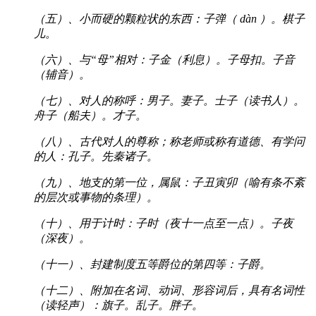
（五）、小而硬的颗粒状的东西：子弹（ dàn ）。棋子
儿。
（六）、与“母”相对：子金（利息）。子母扣。子音
（辅音）。
（七）、对人的称呼：男子。妻子。士子（读书人）。
舟子（船夫）。才子。
（八）、古代对人的尊称；称老师或称有道德、有学问
的人：孔子。先秦诸子。
（九）、地支的第一位，属鼠：子丑寅卯（喻有条不紊
的层次或事物的条理）。
（十）、用于计时：子时（夜十一点至一点）。子夜
（深夜）。
（十一）、封建制度五等爵位的第四等：子爵。
（十二）、附加在名词、动词、形容词后，具有名词性
（读轻声）：旗子。乱子。胖子。