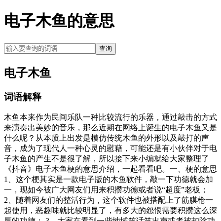
电子木鱼的意思
查询
电子木鱼
词语解释
木鱼本来作为民间乐队一种比较流行的乐器，通过敲击的方式
来演奏出美妙的音乐，那么近期在网络上诞生的电子木鱼又是
什么呢？从本质上出发是模仿传统木鱼的外形以及敲打的声
音，成为了现代人一种心灵的慰藉，可能还是有小伙伴对于电
子木鱼的产生不是很了解，所以接下来小编就给大家整理了
《抖音》电子木鱼梗的意思介绍，一起看看吧。一、梗的意思
1、这个梗其实是一款电子版的木鱼软件，敲一下功德就会加
一，现如今被广大网友们用来积攒功德或者说“超度”老板；
2、随着网友们的整活行为，这个软件也被搭配上了筋膜枪一
起使用，恶趣味就比较明显了，有多大的怨恨需要积攒这么深
厚的功德； 3、大家在看到一些地域笑话笑出声或者被扣除功