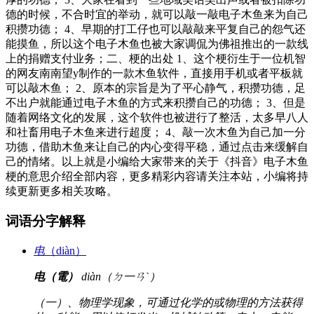
德的时候，不合时宜的举动，就可以敲一敲电子木鱼来为自己
积攒功德； 4、早期的打工仔也可以敲敲来平复自己的怨气还
能摸鱼，所以这个电子木鱼也被大家调侃为佛祖推出的一款线
上的捐赠支付业务；二、梗的出处 1、这个梗衍生于一位机智
的网友南南望y制作的一款木鱼软件，直接用手机或者平板就
可以敲木鱼； 2、原本的宗旨是为了平心静气，积攒功德，足
不出户就能通过电子木鱼的方式来积攒自己的功德； 3、但是
随着网络文化的发展，这个软件也被进行了整活，太多早八人
和社畜用电子木鱼来进行超度； 4、敲一次木鱼为自己加一分
功德，借助木鱼来让自己的内心变得平稳，通过点击来缓解自
己的情绪。以上就是小编给大家带来的关于《抖音》电子木鱼
梗的意思介绍全部内容，更多精彩内容请关注本站，小编将持
续更新更多相关攻略。
词语分字解释
电
（diàn）
电（電）
diàn（ㄉ一ㄢˋ）
（一）、物理学现象，可通过化学的或物理的方法获得