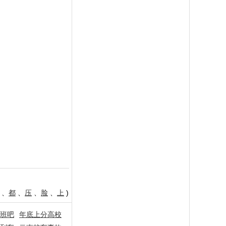
、
都
、
压
、
脸
、
上
)
班吧
年底上分高校