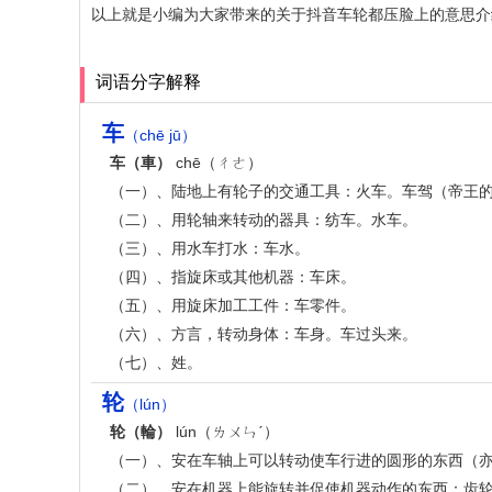
以上就是小编为大家带来的关于抖音车轮都压脸上的意思介
词语分字解释
车
（chē jū）
车（車）
chē（ㄔㄜ）
（一）、陆地上有轮子的交通工具：火车。车驾（帝王的
（二）、用轮轴来转动的器具：纺车。水车。
（三）、用水车打水：车水。
（四）、指旋床或其他机器：车床。
（五）、用旋床加工工件：车零件。
（六）、方言，转动身体：车身。车过头来。
（七）、姓。
轮
（lún）
轮（輪）
lún（ㄌㄨㄣˊ）
（一）、安在车轴上可以转动使车行进的圆形的东西（亦
（二）、安在机器上能旋转并促使机器动作的东西：齿