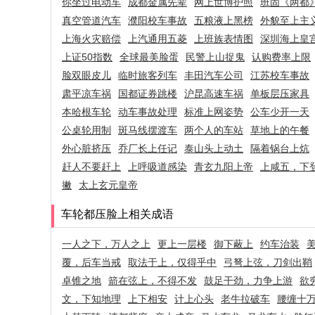
你坐过电动车
成都金属先辈
网上世博护照
班固《两都
真空管道汽车
濮阳校车事故
五粮液上黑榜
外貌至上主
上海火灾赔偿
上汽通用五菱
上班族表情图
深圳海上皇
上证50指数
全球最美脸蛋
民警上山捉鬼
认购费率上限
脸双眼皮儿
临时旅客列车
丰田汽车公司
江苏校车事故
肃平凉车祸
国都证券跳楼
沪昆高速车祸
单板层压家具
本哈根车轮
动车事故处理
标准上网姿势
公车少开一天
公桌轮用制
斑马线摆渡车
两个人的车站
草地上的午餐
外心脏挤压
乔厂长上任记
泰山头上动土
隔着锅台上炕
赶人不要赶上
上呼吸道感染
青玄九阳上帝
上咸五，下
撇
太上玄元皇帝
车轮都压脸上相关成语
一人之下，万人之上
更上一层楼
御下蔽上
约车治装
覆，后车当戒
取法于上，仅得乎中
弓弩上弦，刀剑出鞘
卓锥之地
箭在弦上，不得不发
鼓足干劲，力争上游
欲
文，下知地理
上下相安
计上心头
老牛拉破车
腰缠十