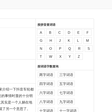
按拼音查词语
A
B
C
D
E
F
G
H
J
K
L
M
N
O
P
Q
R
S
T
W
X
Y
Z
按词语字数查询
两字词语
三字词语
四字词语
五字词语
家介绍一下抖音车轮都
六字词语
七字词语
述的事情时显的十分明
八字词语
九字词语
这其实是一个人躺在地
成了另一个意思了。
十字词语
十一字词语