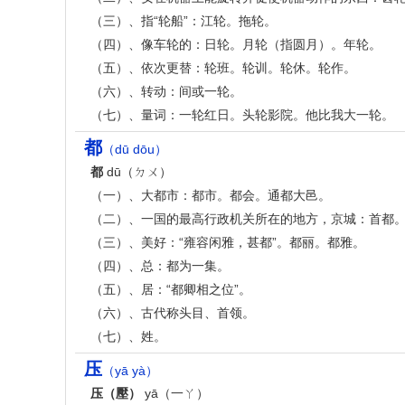
（三）、指“轮船”：江轮。拖轮。
（四）、像车轮的：日轮。月轮（指圆月）。年轮。
（五）、依次更替：轮班。轮训。轮休。轮作。
（六）、转动：间或一轮。
（七）、量词：一轮红日。头轮影院。他比我大一轮。
都
（dū dōu）
都
dū（ㄉㄨ）
（一）、大都市：都市。都会。通都大邑。
（二）、一国的最高行政机关所在的地方，京城：首都
（三）、美好：“雍容闲雅，甚都”。都丽。都雅。
（四）、总：都为一集。
（五）、居：“都卿相之位”。
（六）、古代称头目、首领。
（七）、姓。
压
（yā yà）
压（壓）
yā（一ㄚ）