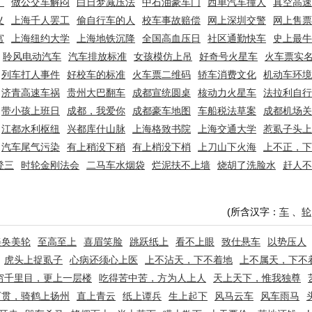
》
做公交车解闷
白日梦减压法
中石油豪车门
西单汽车撞人
真空高速
义
上海千人罢工
偷自行车的人
校车事故赔偿
网上深圳交警
网上售票
宫
上海纽约大学
上海地铁沉降
全国高血压日
社区通勤快车
史上最牛
聆风电动汽车
汽车排放标准
女孩模仿上吊
好奇号火星车
火车票实
列车打人事件
好校车的标准
火车票二维码
轿车消费文化
机动车环境
济青高速车祸
贵州大巴翻车
成都宣统圆桌
核动力火星车
法拉利自行
带小孩上班日
成都，我爱你
成都豪车地图
车船税法草案
成都机场关
江都水利枢纽
兴都库什山脉
上海格致书院
上海交通大学
惹虱子头上
汽车尾气污染
有上稍没下稍
有上梢没下梢
上刀山下火海
上不正，下
登三
时轮金刚法会
二马车水烟袋
烂泥扶不上墙
烧胡了洗脸水
赶人不
(所含汉字：
车
、
轮
美奂美轮
至高至上
喜眉笑脸
跳跃纸上
看不上眼
致仕悬车
以势压人
虎头上捉虱子
心病还须心上医
上不沾天，下不着地
上不属天，下不
穷千里目，更上一层楼
吃得苦中苦，方为人上人
天上天下，惟我独尊
万贯，骑鹤上扬州
直上青云
纸上谭兵
生上起下
风马云车
风车雨马