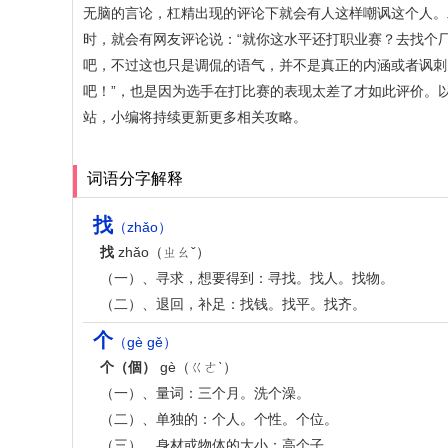
无脑的言论，杠精出现的评论下就会有人这样嘲讽这个人。
时，就会有网友评论说：“就你这水平还打职业赛？去找个厂
吧，不过这也只是调侃的语气，并不是真正的内涵或者讽刺
吧！”，也是因为选手在打比赛的表现太差了才如此评价。
站，小编将持续更新更多相关攻略。
词语分字解释
找
（zhǎo）
找
zhǎo（ㄓㄠˇ）
（一）、寻求，想要得到：寻找。找人。找物。
（二）、退回，补足：找钱。找平。找齐。
个
（gè gě）
个（個）
gè（ㄍㄜˋ）
（一）、量词：三个月。洗个澡。
（二）、单独的：个人。个性。个位。
（三）、身材或物体的大小：高个子。