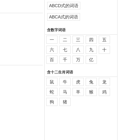
ABCD式的词语
ABCA式的词语
含数字词语
一
二
三
四
五
六
七
八
九
十
百
千
万
亿
含十二生肖词语
鼠
牛
虎
兔
龙
蛇
马
羊
猴
鸡
狗
猪