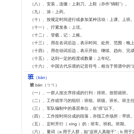
（八）、安装，连缀：上刺刀。上鞋（亦作“绱鞋”）。
（九）、涂：上药。
（十）、按规定时间进行或参加某种活动：上课。上班
（十一）、拧紧发条：上弦。
（十二）、登载，记：上账。
（十三）、用在名词后边，表示时间、处所、范围：晚
（十四）、用在动词后边，表示开始、继续、趋向、完
（十五）、达到一定的程度或数量：上年纪。
（十六）、中国古代乐谱的记音符号，相当于简谱中的“1
班
（bān）
班
bān（ㄅㄢ）
（一）、一群人按次序排成的行列：排班。按部就班。
（二）、工作或学习的组织：班组。班级。班长。班主
（三）、军队编制中的基层单位，在“排”以下。
（四）、工作按时间分成的段落，亦指工作场所：早班
（五）、定时开行（ xíng ）的：班车。班机。班期。
（六）、量词（a.用于人群，如“这班人真能干”；b.用