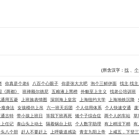
(所含汉字：
找
、
个
磨
你真是个老6
八百个心眼子
你是张大大吧
泡个三鲜伊面
找主,找主
固《两都》
班禅额尔德尼
五粮液上黑榜
外貌至上主义
找老公培训班
汽通用五菱
上班族表情图
深圳海上皇宫
上海纽约大学
上海地铁沉降
一瘦身法
女孩模仿上吊
六一班天后团
个人信用体系
个人快速交通
废
班通古特
带小孩上班日
等我下班再死
矮个子综合症
两个人的车站
草
长上任记
泰山头上动土
隔着锅台上炕
个人数字助理
有上稍没下稍
有
个头八个胆
赶人不要赶上
上呼吸道感染
青玄九阳上帝
上咸五，下登三