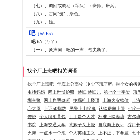
（七）、调回或调动（军队）：班师。班兵。
（八）、古同“斑”，杂色。
（九）、姓。
吧
（bā ba）
吧
bā（ㄅㄚ）
（一）、象声词：吧的一声，笔尖断了。
找个厂上班吧相关词语
找个厂上班吧
年底上分高校
冷少下班了吗
拦个女的折
虫找妈妈
网上世博护照
替班,替班儿
第七个十字架
班
圳交警
网上售票垄断
挖掘机上楼顶
上海火灾赔偿
上
心大厦
上证50指数
民警上山捉鬼
认购费率上限
七个
传说
个人喷射背包
丁丁是个人才
标准上网姿势
古尔
书院
上海交通大学
惹虱子头上挠
自底向上设计
乔厂
火海
一点水一个泡
个人英雄主义
上不正，下参差
七