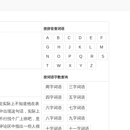
按拼音查词语
A
B
C
D
E
F
G
H
J
K
L
M
N
O
P
Q
R
S
T
W
X
Y
Z
按词语字数查询
两字词语
三字词语
四字词语
五字词语
论实际上不知道他在表
六字词语
七字词语
中出现这句话，实际上
八字词语
九字词语
不行找个厂上班吧，意
评论区中指出一些人很
十字词语
十一字词语