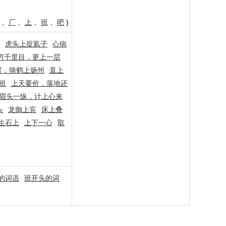
、
厂
、
上
、
班
、
吧
)
虎头上捉虱子
心病
穷千里目，更上一层
贯，骑鹤上扬州
直上
班
上天要价，落地还
眉头一纵，计上心来
头
龙御上宾
床上叠
生石上
上下一心
取
的词语
班开头的词