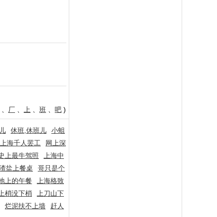
、
厂
、
上
、
班
、
吧
)
儿
休班,休班儿
小蛆
上海千人罢工
网上深
史上最牛驾照
上海中
渣盐上餐桌
哥只是个
地上的午餐
上海格致
上梢没下梢
上刀山下
烂泥扶不上墙
赶人