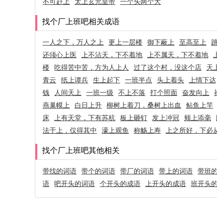
不可赶上
太上玄元皇帝
一个头两个大
找个厂上班吧相关成语
一人之下，万人之上
更上一层楼
御下蔽上
至高至上
还须心上医
上不沾天，下不着地
上不属天，下不着地
楼
吃得苦中苦，方为人上人
过了这个村，没这个店
天
青云
纸上谭兵
生上起下
一班半点
头上着头
上情下达
钱
人间天上
一班一级
不上不落
打个照面
奋发向上
燕巢幙上
白日上升
柳树上着刀，桑树上出血
鲇鱼上竿
床
上有天堂，下有苏杭
板上砸钉
发上冲冠
颊上添毫
法于上，仅得其中
濠上观鱼
称觞上寿
上之所好，下必
找个厂上班吧其他相关
带找的词语
带个的词语
带厂的词语
带上的词语
带班
语
吧开头的词语
个开头的成语
上开头的成语
班开头