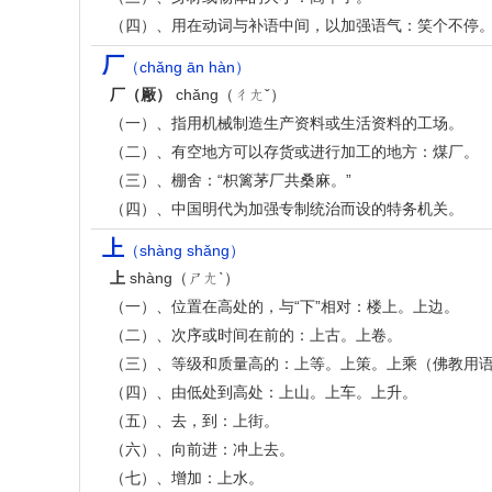
（四）、用在动词与补语中间，以加强语气：笑个不停
厂
（chǎng ān hàn）
厂（厰）
chǎng（ㄔㄤˇ）
（一）、指用机械制造生产资料或生活资料的工场。
（二）、有空地方可以存货或进行加工的地方：煤厂。
（三）、棚舍：“枳篱茅厂共桑麻。”
（四）、中国明代为加强专制统治而设的特务机关。
上
（shàng shǎng）
上
shàng（ㄕㄤˋ）
（一）、位置在高处的，与“下”相对：楼上。上边。
（二）、次序或时间在前的：上古。上卷。
（三）、等级和质量高的：上等。上策。上乘（佛教用
（四）、由低处到高处：上山。上车。上升。
（五）、去，到：上街。
（六）、向前进：冲上去。
（七）、增加：上水。