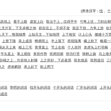
(所含汉字：
找
、
个
跳跃纸上
看不上眼
虚室上白
取法于上，仅得乎中
弓弩上弦，刀剑出鞘
上无片瓦，下无卓锥之地
箭在弦上，不得不发
鼓足干劲，力争上游
欲
上天下，惟我独尊
上知天文，下知地理
上下相安
计上心头
腰缠十万
上替下陵
亲上成亲
蜂拥而上
半上落下
班驳陆离
瞒上欺下
略窥一
祸从天上来
颊上三毛
青霄直上
节上生枝
个人崇拜
老虎头上打苍蝇
竿头直上
掌上观纹
拿班作势
班师回俯
班功行赏
骑鹤上扬
马上墙
卧榻之上，岂容他人鼾睡
上之所好，下必甚焉
班衣戏采
班荆道旧
三
从之
虎体鹓班
承上起下
欺上罔下
的词语
带吧的词语
找开头的词语
个开头的词语
厂开头的词语
上开头
的成语