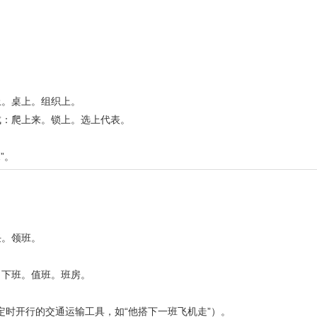
。
上。桌上。组织上。
成：爬上来。锁上。选上代表。
”。
任。领班。
。下班。值班。班房。
于定时开行的交通运输工具，如“他搭下一班飞机走”）。