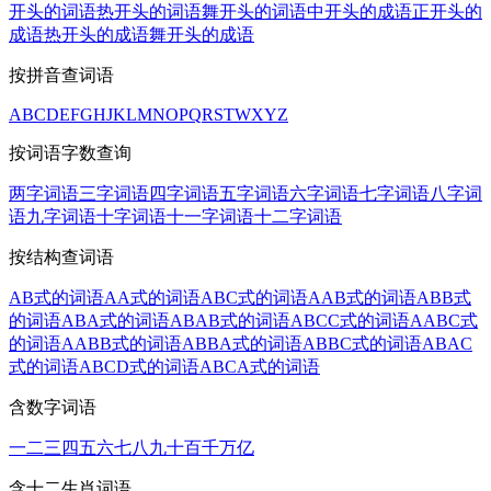
开头的词语
热开头的词语
舞开头的词语
中开头的成语
正开头的
成语
热开头的成语
舞开头的成语
按拼音查词语
A
B
C
D
E
F
G
H
J
K
L
M
N
O
P
Q
R
S
T
W
X
Y
Z
按词语字数查询
两字词语
三字词语
四字词语
五字词语
六字词语
七字词语
八字词
语
九字词语
十字词语
十一字词语
十二字词语
按结构查词语
AB式的词语
AA式的词语
ABC式的词语
AAB式的词语
ABB式
的词语
ABA式的词语
ABAB式的词语
ABCC式的词语
AABC式
的词语
AABB式的词语
ABBA式的词语
ABBC式的词语
ABAC
式的词语
ABCD式的词语
ABCA式的词语
含数字词语
一
二
三
四
五
六
七
八
九
十
百
千
万
亿
含十二生肖词语