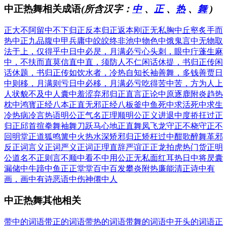
中正热舞相关成语
(所含汉字：
中
、
正
、
热
、
舞
)
正大不阿
留中不下
归正反本
归正返本
刚正无私
胸中丘壑
炙手而
热
中正九品
腹中甲兵
庸中皎皎
终非池中物
色中饿鬼
言中无物
取
法于上，仅得乎中
日中必昃，月满必亏
心头刺，眼中疔
蓬生麻
中，不扶而直
莫信直中直，须防人不仁
闲话休提，书归正传
闲
话休题，书归正传
如饮水者，冷热自知
长袖善舞，多钱善贾
日
中则移，月满则亏
日中必移，月满必亏
吃得苦中苦，方为人上
人
状貌不及中人
囊中羞涩
弃邪归正
直言正论
中原逐鹿
附炎趋热
枕中鸿寳
正经八本
正直无邪
正经八板
釜中鱼
死中求活
死中求生
冷热病
冷言热语
明公正气
名正理顺
明公正义
进退中度
挢抂过正
归正邱首
揎拳舞袖
舞刀跃马
心地正直
舞凤飞龙
守正不桡
守正不
回
明堂正道
狐鸣篝中
火热水深
矫邪归正
矫枉过中
酣歌醉舞
革邪
反正
词言义正
词严义正
词正理直
辞严谊正
正龙拍虎
热门货
正明
公道
名不正则言不顺
中看不中用
公正无私
面红耳热
日中将昃
囊
漏储中
牛蹄中鱼
正正堂堂
百中百发
攀炎附热
廉能清正
诗中有
画，画中有诗
恶语中伤
神僊中人
中正热舞其他相关
带中的词语
带正的词语
带热的词语
带舞的词语
中开头的词语
正