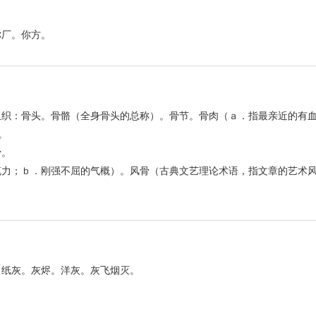
你厂。你方。
织：骨头。骨骼（全身骨头的总称）。骨节。骨肉（ａ．指最亲近的有血
。
骨。
笔力；ｂ．刚强不屈的气概）。风骨（古典文艺理论术语，指文章的艺术
：纸灰。灰烬。洋灰。灰飞烟灭。