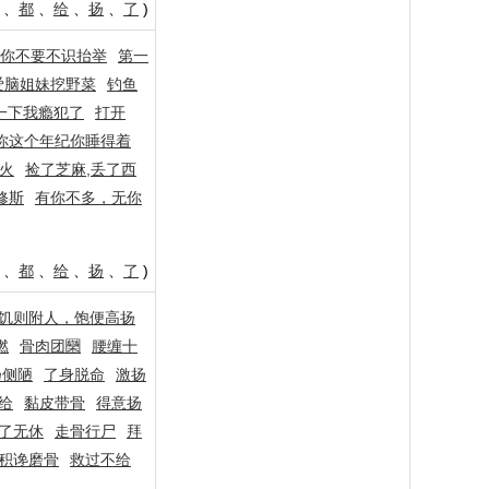
、
都
、
给
、
扬
、
了
)
你不要不识抬举
第一
爱脑姐妹挖野菜
钓鱼
一下我瘾犯了
打开
你这个年纪你睡得着
火
捡了芝麻,丢了西
修斯
有你不多，无你
、
都
、
给
、
扬
、
了
)
饥则附人，饱便高扬
燃
骨肉团圞
腰缠十
扬侧陋
了身脱命
激扬
给
黏皮带骨
得意扬
了无休
走骨行尸
拜
积谗磨骨
救过不给