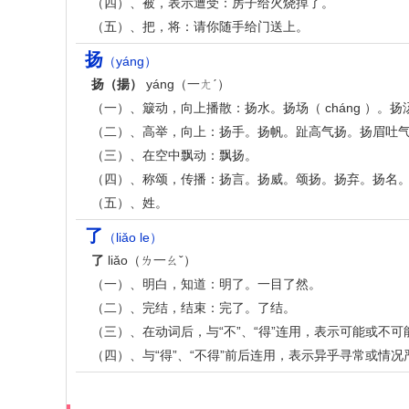
（四）、被，表示遭受：房子给火烧掉了。
（五）、把，将：请你随手给门送上。
扬
（yáng）
扬（揚）
yáng（一ㄤˊ）
（一）、簸动，向上播散：扬水。扬场（ cháng ）。扬
（二）、高举，向上：扬手。扬帆。趾高气扬。扬眉吐
（三）、在空中飘动：飘扬。
（四）、称颂，传播：扬言。扬威。颂扬。扬弃。扬名
（五）、姓。
了
（liǎo le）
了
liǎo（ㄌ一ㄠˇ）
（一）、明白，知道：明了。一目了然。
（二）、完结，结束：完了。了结。
（三）、在动词后，与“不”、“得”连用，表示可能或不
（四）、与“得”、“不得”前后连用，表示异乎寻常或情