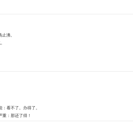
汤止沸。
气。
。
可能：看不了。办得了。
况严重：那还了得！