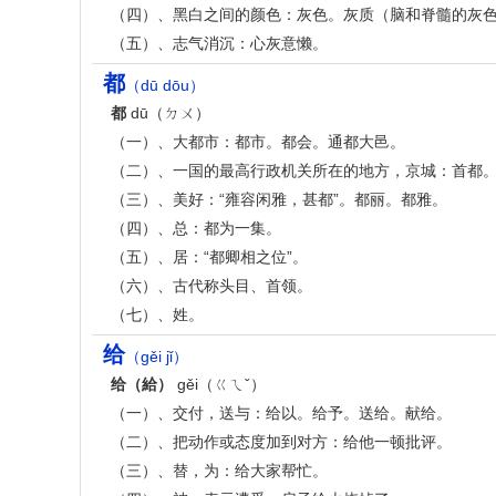
（四）、黑白之间的颜色：灰色。灰质（脑和脊髓的灰
（五）、志气消沉：心灰意懒。
都
（dū dōu）
都
dū（ㄉㄨ）
（一）、大都市：都市。都会。通都大邑。
（二）、一国的最高行政机关所在的地方，京城：首都
（三）、美好：“雍容闲雅，甚都”。都丽。都雅。
（四）、总：都为一集。
（五）、居：“都卿相之位”。
（六）、古代称头目、首领。
（七）、姓。
给
（gěi jǐ）
给（給）
gěi（ㄍㄟˇ）
（一）、交付，送与：给以。给予。送给。献给。
（二）、把动作或态度加到对方：给他一顿批评。
（三）、替，为：给大家帮忙。