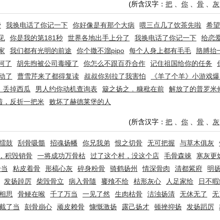
(所含汉字：
把
、
你
、
骨
、
灰
费
我换电话了你记一下
你好像是有那个大病
喂三点几了饮茶先啦
希望
见
你是我的第181秒
世界各地出手上分了
我换电话了你记一下
给恋
家
我们都有光明的前途
你个撒不溜pipo
每个人身上都有毛毛
胳膊抬
河了
胡先煦被公司毒哑了
你怎么不跟百乔合作
记住祖国给你的任务
动了
曹雪芹来了都得复读
叔叔你别拉了我害怕
《羊了个羊》小游戏爆
﹐丢掉西瓜
男人约你动机查询表
簸之扬之﹐糠秕在前
解放了的普罗米
着，反折一把米
败坏了赫德莱堡的人
(所含汉字：
把
、
你
、
骨
、
灰
擂鼓
刮骨吸髓
招魂扬幡
你兄我弟
恨之切骨
无可把握
与草木俱灰
，积毁销骨
一将成功万骨枯
过了这个村，没这个店
毛骨森竦
寒灰更
千当
粘皮着骨
形槁心灰
碎身粉骨
骑鹤扬州
情深骨肉
清都紫府
明
发扬踔厉
柴毁骨立
病入骨隨
饔飱不给
枯形灰心
人足家给
日不暇
相思
骨鲠在喉
千了万当
一见了然
生肉枯骨
洁浊扬清
无休无了
无
截了当
刻骨崩心
顽皮赖骨
慷慨激扬
露己扬才
顿挫抑扬
发扬蹈厉