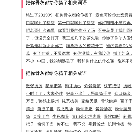
把你骨灰都给你扬了相关词语
错过了201999
把你骨灰都给你扬了
章鱼哥给你发窝囊
口就喝到了猪猪
第一口就喝到了猪猪
你好谢谢小笼包再
吧老哥什么都懂
你看到我的作业了吗
不去鸟巢了我们回
了，但没完全打开
喂三点几了饮茶先啦
你惨了你坠入爱
赶紧走我就谢谢你了
喵桑故乡的樱花开了
谁的青春DNA
瓜
有了存孝﹐不显彦章
有你没我﹐有我没你
抓了芝麻
不少
中国，我的钥匙丢了
我和你什么仇什么冤
偷鸡不
把你骨灰都给你扬了相关成语
敷张扬厉
稳拿把纂
衒才扬己
炊骨爨骸
杖节把钺
扬幡
小时了了，大未必佳
好事不出门，恶事扬千里
众口铄金
万贯，骑鹤上扬州
掩恶扬美
家给民足
骨软觔麻
百了
清浊
简捷了当
魂飞魄扬
粉骨捐躯
焚骨扬灰
粉骨糜身
扬
直接了当
生死肉骨
青山处处埋忠骨
骨软肉酥
刻骨
把子
简切了当
你不仁，我不义
毛骨耸然
饥附饱扬
简
目不给赏
淈泥扬波
镂骨铭心
铭心镂骨