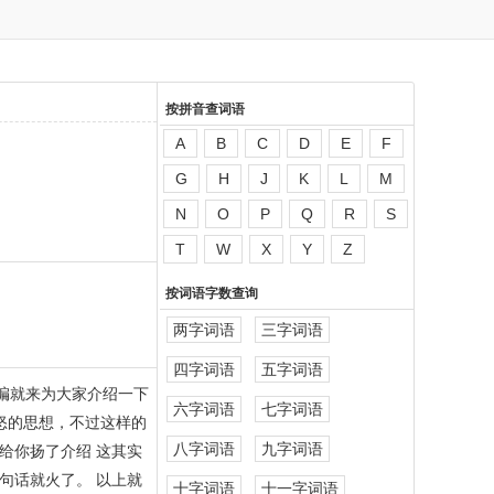
按拼音查词语
A
B
C
D
E
F
G
H
J
K
L
M
N
O
P
Q
R
S
T
W
X
Y
Z
按词语字数查询
两字词语
三字词语
四字词语
五字词语
编就来为大家介绍一下
六字词语
七字词语
怒的思想，不过这样的
八字词语
九字词语
给你扬了介绍 这其实
句话就火了。 以上就
十字词语
十一字词语