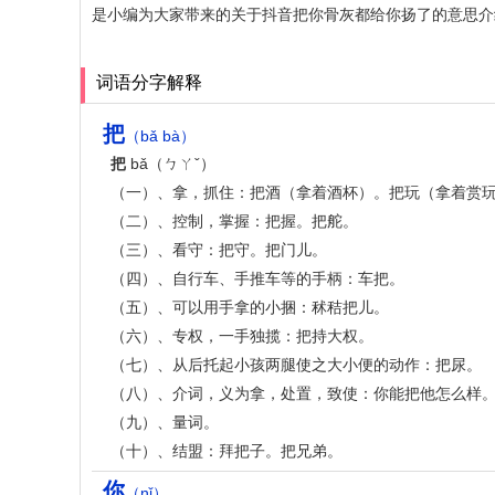
是小编为大家带来的关于抖音把你骨灰都给你扬了的意思介
词语分字解释
把
（bǎ bà）
把
bǎ（ㄅㄚˇ）
（一）、拿，抓住：把酒（拿着酒杯）。把玩（拿着赏
（二）、控制，掌握：把握。把舵。
（三）、看守：把守。把门儿。
（四）、自行车、手推车等的手柄：车把。
（五）、可以用手拿的小捆：秫秸把儿。
（六）、专权，一手独揽：把持大权。
（七）、从后托起小孩两腿使之大小便的动作：把尿。
（八）、介词，义为拿，处置，致使：你能把他怎么样
（九）、量词。
（十）、结盟：拜把子。把兄弟。
你
（nǐ）