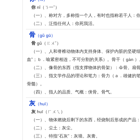
你
nǐ（ㄋ一ˇ）
（一）、称对方，多称指一个人，有时也指称若干人：
（二）、泛指任何人：你死我活。
骨
（gǔ gū）
骨
gǔ（ㄍㄨˇ）
（一）、人和脊椎动物体内支持身体、保护内脏的坚硬组
血”；ｂ．喻紧密相连，不可分割的关系）。骨干（ gàn ）
（二）、像骨的东西（指支撑物体的骨架）：伞骨。扇
（三）、指文学作品的理论和笔力：骨力（ａ．雄健的
骨髓）。
（四）、指人的品质、气概：侠骨。骨气。
灰
（huī）
灰
huī（ㄏㄨㄟ）
（一）、物体燃烧后剩下的东西，经烧制后形成的产品
（二）、尘土：灰尘。
（三）、特指“石灰”：灰墙。灰膏。