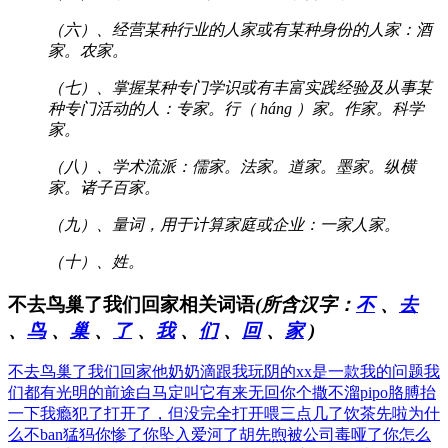
（六）、经营某种行业的人家或有某种身份的人家：酒
家。农家。
（七）、掌握某种专门学识或有丰富实践经验及从事某
种专门活动的人：专家。行（ háng ）家。作家。科学
家。
（八）、学术流派：儒家。法家。道家。墨家。纵横
家。诸子百家。
（九）、量词，用于计算家庭或企业：一家人家。
（十）、姓。
不去鸟巢了我们回家相关词语
(所含汉字：
不
、
去
、
鸟
、
巢
、
了
、
我
、
们
、
回
、
家
)
不去鸟巢了我们回家
他奶奶滴跟我玩阴的
xx是一款我的问题
我
们都有光明的前途
白马定叫它有来无回
你个撒不溜pipo
胳膊抬
一下我瘾犯了
打开了，但没完全打开
喂三点几了饮茶先啦
为什
么不ban猛犸
你惨了你坠入爱河了
胡先煦被公司毒哑了
你怎么