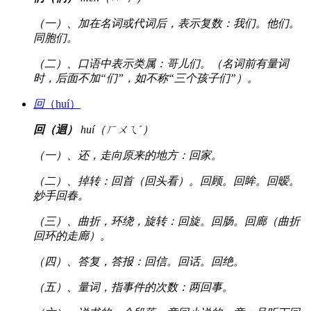
（一）、加在名词或代词后，表示复数：我们。他们。
同胞们。
（二）、口语中表示类属：哥儿们。（名词前有量词
时，后面不加“们”，如不称“三个孩子们”）。
回
（huí）
回（迴）
huí（ㄏㄨㄟˊ）
（一）、还，走向原来的地方：回家。
（二）、掉转：回首（回头看）。回顾。回眸。回暧。
妙手回春。
（三）、曲折，环绕，旋转：回旋。回肠。回廊（曲折
回环的走廊）。
（四）、答复，答报：回信。回话。回绝。
（五）、量词，指事件的次数：两回事。