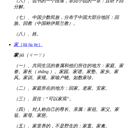
（六）、说书的一个段落，章回小说的一章：且听下回
分解。
（七）、中国少数民族，分布于中国大部分地区：回
族。回教（中国称伊斯兰教）。
（八）、姓。
家
（jiā jia jie）
家
jiā（ㄐ一ㄚ）
（一）、共同生活的眷属和他们所住的地方：家庭。家
眷。家长（ zhǎng ）。家园。家谱。家塾。家乡。家
风。家训。家规。家喻户晓。如数家珍。
（二）、家庭所在的地方：回家。老家。安家。
（三）、居住：“可以家焉”。
（四）、对人称自己的尊长、亲属：家祖。家父。家
翁。家母。家慈。
（五）、家里养的，不是野生的：家畜。家禽。