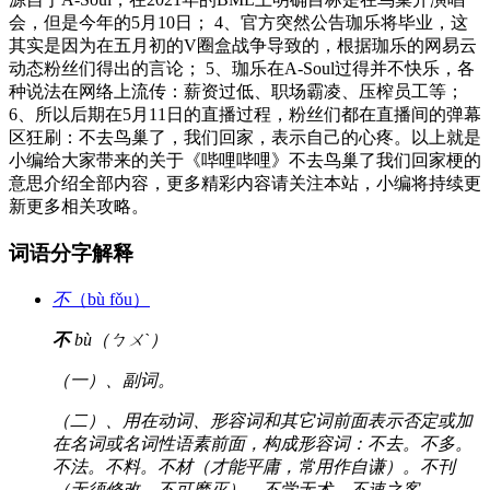
会，但是今年的5月10日； 4、官方突然公告珈乐将毕业，这
其实是因为在五月初的V圈盒战争导致的，根据珈乐的网易云
动态粉丝们得出的言论； 5、珈乐在A-Soul过得并不快乐，各
种说法在网络上流传：薪资过低、职场霸凌、压榨员工等；
6、所以后期在5月11日的直播过程，粉丝们都在直播间的弹幕
区狂刷：不去鸟巢了，我们回家，表示自己的心疼。以上就是
小编给大家带来的关于《哔哩哔哩》不去鸟巢了我们回家梗的
意思介绍全部内容，更多精彩内容请关注本站，小编将持续更
新更多相关攻略。
词语分字解释
不
（bù fǒu）
不
bù（ㄅㄨˋ）
（一）、副词。
（二）、用在动词、形容词和其它词前面表示否定或加
在名词或名词性语素前面，构成形容词：不去。不多。
不法。不料。不材（才能平庸，常用作自谦）。不刊
（无须修改，不可磨灭）。不学无术。不速之客。