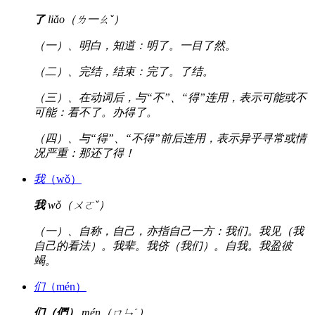
了
liǎo（ㄌ一ㄠˇ）
（一）、明白，知道：明了。一目了然。
（二）、完结，结束：完了。了结。
（三）、在动词后，与“不”、“得”连用，表示可能或不
可能：看不了。办得了。
（四）、与“得”、“不得”前后连用，表示异乎寻常或情
况严重：那还了得！
我
（wǒ）
我
wǒ（ㄨㄛˇ）
（一）、自称，自己，亦指自己一方：我们。我见（我
自己的看法）。我辈。我侪（我们）。自我。我盈彼
竭。
们
（mén）
们（們）
mén（ㄇㄣˊ）