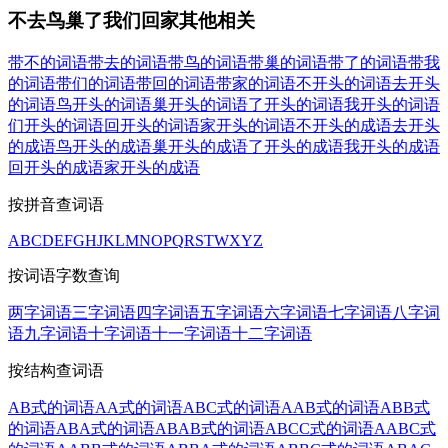
不去鸟巢了我们回家其他相关
带不的词语
带去的词语
带鸟的词语
带巢的词语
带了的词语
带我
的词语
带们的词语
带回的词语
带家的词语
不开头的词语
去开头
的词语
鸟开头的词语
巢开头的词语
了开头的词语
我开头的词语
们开头的词语
回开头的词语
家开头的词语
不开头的成语
去开头
的成语
鸟开头的成语
巢开头的成语
了开头的成语
我开头的成语
回开头的成语
家开头的成语
按拼音查词语
A
B
C
D
E
F
G
H
J
K
L
M
N
O
P
Q
R
S
T
W
X
Y
Z
按词语字数查询
两字词语
三字词语
四字词语
五字词语
六字词语
七字词语
八字词
语
九字词语
十字词语
十一字词语
十二字词语
按结构查词语
AB式的词语
AA式的词语
ABC式的词语
AAB式的词语
ABB式
的词语
ABA式的词语
ABAB式的词语
ABCC式的词语
AABC式