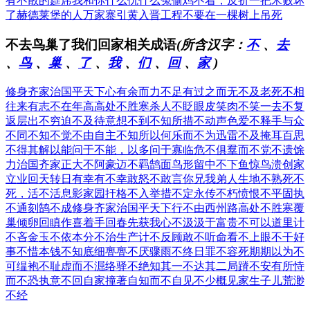
有不散的筵席
我和你什么仇什么冤
偷鸡不着，反折一把米
败坏
了赫德莱堡的人
万家寨引黄入晋工程
不要在一棵树上吊死
不去鸟巢了我们回家相关成语
(所含汉字：
不
、
去
、
鸟
、
巢
、
了
、
我
、
们
、
回
、
家
)
修身齐家治国平天下
心有余而力不足
有过之而无不及
老死不相
往来
有志不在年高
高处不胜寒
杀人不眨眼
皮笑肉不笑
一去不复
返
层出不穷
迫不及待
意想不到
不知所措
不动声色
爱不释手
与众
不同
不知不觉
不由自主
不知所以
何乐而不为
迅雷不及掩耳
百思
不得其解
以能问于不能，以多问于寡
临危不俱
羣而不党
不遗馀
力
治国齐家
正大不阿
豪迈不羁
鹄面鸟形
留中不下
鱼惊鸟溃
创家
立业
回天转日
有幸有不幸
敢怒不敢言
你兄我弟
人生地不熟
死不
死，活不活
息影家园
扞格不入
举措不定
永传不朽
愤恨不平
固执
不通
刻鹄不成
修身齐家治国平天下
行不由西州路
高处不胜寒
覆
巢倾卵
回瞋作喜
着手回春
先获我心
不汲汲于富贵
不可以道里计
不吝金玉
不依本分
不治生产
计不反顾
敢不听命
看不上眼
不干好
事
不惜本钱
不知底细
亹亹不厌
骤雨不终日
罪不容死
期期以为不
可
缊袍不耻
虚而不淈
络驿不绝
知其一不达其二
局蹐不安
有所恃
而不恐
执意不回
自家撞著
自知而不自见
不少概见
家生子儿
荒渺
不经