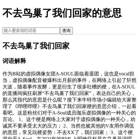
不去鸟巢了我们回家的意思
查询
不去鸟巢了我们回家
词语解释
作为B站的虚拟偶像女团A-SOUL面临着退团，这也是vocal担
当，虚拟偶像配音被爆料出月薪的事件，在网络上引起了轩然
大波，随着事件发酵，更是衍生了很多吐槽的梗，在A-SOUL
的直播间疯狂刷屏“不去鸟巢了我们回家”，表达自己的关心，
那么其指代的意思是什么呢？接下来牛特市场小编就给大家整
理了《哔哩哔哩》不去鸟巢了我们回家梗的意思介绍，一起看
看吧。这是粉丝们对于A-Soul成员珈乐虚拟偶像的一种关心的
言论。 1、这个梗是网络上大家对于虚拟偶像的一种关心，劝
诫其不要承受太大的压力； 2、当然也被其他的V友用作调侃
的意思，常见玩梗姿势：不去XX了，我们回家； 3、这个梗
源自于A-Soul，在2021年的BML上明确目标是在鸟巢开演唱