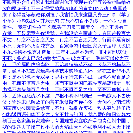
不跟百乔合作
赶紧走我就谢谢你了
我现在心里五谷杂粮
喵桑故
乡的樱花开了
不一定需要糖和玫瑰
谁的青春DNA动了
曹雪芹
来了都得复读
叔叔你别拉了我害怕
我来这里只办三件事
《羊了
个羊》小游戏爆火
其乐无穷,其乐不穷
百不为多﹐一不为少
自
觉性,自我意识性
捡了芝麻,丢了西瓜
言而无文﹐行之不远
有了
存孝﹐不显彦章
有你没我﹐有我没你
有家难奔﹐有国难投
言之
不文﹐行之不远
言之无文﹐行之不远
言之无文﹐行而不远
有例
不兴﹐无例不灭
百花齐放﹐百家争鸣
中国国家女子足球队
怏怏
不乐,怏怏不悦
秀才造反﹐三年不成
是不为也；非不能也
庆父
不死；鲁难未已
念奴娇(大江东去)
皮之不存﹐毛将安傅
皮之不
存﹐毛将焉附
虎狼当路﹐不治狐狸
横草不拏，竖草不拈
横草不
拿，竪草不拈
国家最高科学技术奖
蜂虿入怀﹐解衣去赶
非不为
也；是不能也
福无双至；祸不单行
东也不成，西也不就
百足之
虫﹐死而不僵
百足之虫﹐断而不蹶
中国巴菲特家暴离婚
丈二和
尚摸不着头脑
百足之虫﹐至断不蹶
百足之虫﹐至死不僵
抓了芝
麻﹐丢掉西瓜
流水不腐、户枢不蠹
不鸣则已；一鸣惊人
不去庆
父；鲁难未已
解放了的普罗米修斯
有你不多，无你不少
南海湾
国家历史公园
鸷鸟絫百，不如一鹗
敌存灭祸，敌去召过
转子语
句和返回语句
体不安席，食不甘味
祖国，我亲爱的祖国
汉魏六
朝百三名家集
有家难奔，有国难投
家庭联产承包责任制
中国，
我的钥匙丢了
没有过不去的火焰山
天时不如地利不如人
天下没