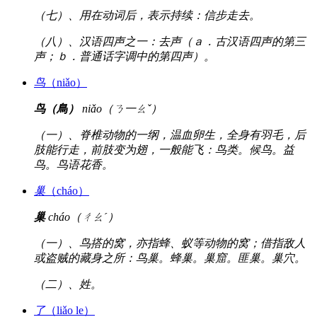
（七）、用在动词后，表示持续：信步走去。
（八）、汉语四声之一：去声（ａ．古汉语四声的第三
声；ｂ．普通话字调中的第四声）。
鸟
（niǎo）
鸟（鳥）
niǎo（ㄋ一ㄠˇ）
（一）、脊椎动物的一纲，温血卵生，全身有羽毛，后
肢能行走，前肢变为翅，一般能飞：鸟类。候鸟。益
鸟。鸟语花香。
巢
（cháo）
巢
cháo（ㄔㄠˊ）
（一）、鸟搭的窝，亦指蜂、蚁等动物的窝；借指敌人
或盗贼的藏身之所：鸟巢。蜂巢。巢窟。匪巢。巢穴。
（二）、姓。
了
（liǎo le）