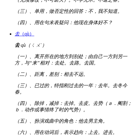
（三）、单用，做否定性的回答：不，我不知道。
（四）、用在句末表疑问：他现在身体好不？
去
（qù）
去
qù（ㄑㄨˋ）
（一）、离开所在的地方到别处；由自己一方到另一
方，与“来”相对：去处。去路。去国。
（二）、距离，差别：相去不远。
（三）、已过的，特指刚过去的一年：去年。去冬今
春。
（四）、除掉，减掉：去掉。去皮。去势（ａ．阉割；
ｂ．动作或事情终了时的气势）。
（五）、扮演戏曲中的角色：他去男主角。
（六）、用在动词后，表示趋向：上去。进去。