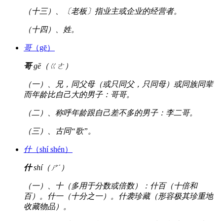
（十三）、〔老板〕指业主或企业的经营者。
（十四）、姓。
哥
（gē）
哥
gē（ㄍㄜ）
（一）、兄，同父母（或只同父，只同母）或同族同辈
而年龄比自己大的男子：哥哥。
（二）、称呼年龄跟自己差不多的男子：李二哥。
（三）、古同“歌”。
什
（shí shén）
什
shí（ㄕˊ）
（一）、十（多用于分数或倍数）：什百（十倍和
百）。什一（十分之一）。什袭珍藏（形容极其珍重地
收藏物品）。