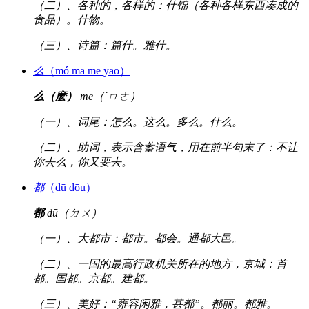
（二）、各种的，各样的：什锦（各种各样东西凑成的
食品）。什物。
（三）、诗篇：篇什。雅什。
么
（mó ma me yāo）
么（麽）
me（˙ㄇㄜ）
（一）、词尾：怎么。这么。多么。什么。
（二）、助词，表示含蓄语气，用在前半句末了：不让
你去么，你又要去。
都
（dū dōu）
都
dū（ㄉㄨ）
（一）、大都市：都市。都会。通都大邑。
（二）、一国的最高行政机关所在的地方，京城：首
都。国都。京都。建都。
（三）、美好：“雍容闲雅，甚都”。都丽。都雅。