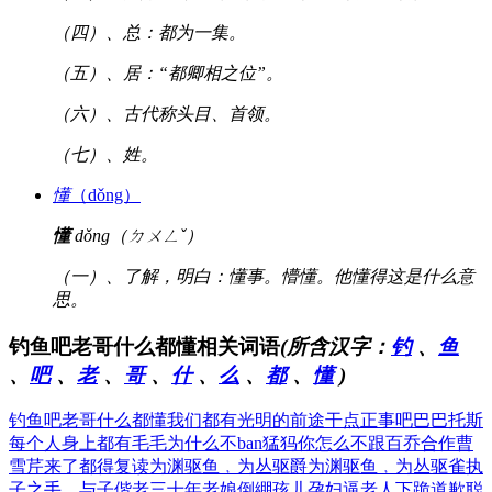
（四）、总：都为一集。
（五）、居：“都卿相之位”。
（六）、古代称头目、首领。
（七）、姓。
懂
（dǒng）
懂
dǒng（ㄉㄨㄥˇ）
（一）、了解，明白：懂事。懵懂。他懂得这是什么意
思。
钓鱼吧老哥什么都懂相关词语
(所含汉字：
钓
、
鱼
、
吧
、
老
、
哥
、
什
、
么
、
都
、
懂
)
钓鱼吧老哥什么都懂
我们都有光明的前途
干点正事吧巴巴托斯
每个人身上都有毛毛
为什么不ban猛犸
你怎么不跟百乔合作
曹
雪芹来了都得复读
为渊驱鱼﹐为丛驱爵
为渊驱鱼﹐为丛驱雀
执
子之手，与子偕老
三十年老娘倒綳孩儿
孕妇逼老人下跪道歉
聪