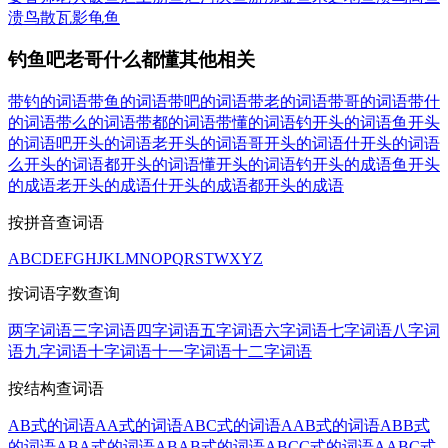
溃鸟散
瓦影龟鱼
钓鱼吧老哥什么都懂其他相关
带钓的词语
带鱼的词语
带吧的词语
带老的词语
带哥的词语
带什
的词语
带么的词语
带都的词语
带懂的词语
钓开头的词语
鱼开头
的词语
吧开头的词语
老开头的词语
哥开头的词语
什开头的词语
么开头的词语
都开头的词语
懂开头的词语
钓开头的成语
鱼开头
的成语
老开头的成语
什开头的成语
都开头的成语
按拼音查词语
A
B
C
D
E
F
G
H
J
K
L
M
N
O
P
Q
R
S
T
W
X
Y
Z
按词语字数查询
两字词语
三字词语
四字词语
五字词语
六字词语
七字词语
八字词
语
九字词语
十字词语
十一字词语
十二字词语
按结构查词语
AB式的词语
AA式的词语
ABC式的词语
AAB式的词语
ABB式
的词语
ABA式的词语
ABAB式的词语
ABCC式的词语
AABC式