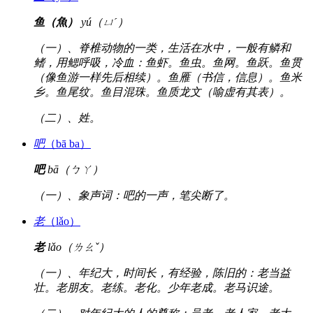
鱼（魚）
yú（ㄩˊ）
（一）、脊椎动物的一类，生活在水中，一般有鳞和
鳍，用鳃呼吸，冷血：鱼虾。鱼虫。鱼网。鱼跃。鱼贯
（像鱼游一样先后相续）。鱼雁（书信，信息）。鱼米
乡。鱼尾纹。鱼目混珠。鱼质龙文（喻虚有其表）。
（二）、姓。
吧
（bā ba）
吧
bā（ㄅㄚ）
（一）、象声词：吧的一声，笔尖断了。
老
（lǎo）
老
lǎo（ㄌㄠˇ）
（一）、年纪大，时间长，有经验，陈旧的：老当益
壮。老朋友。老练。老化。少年老成。老马识途。