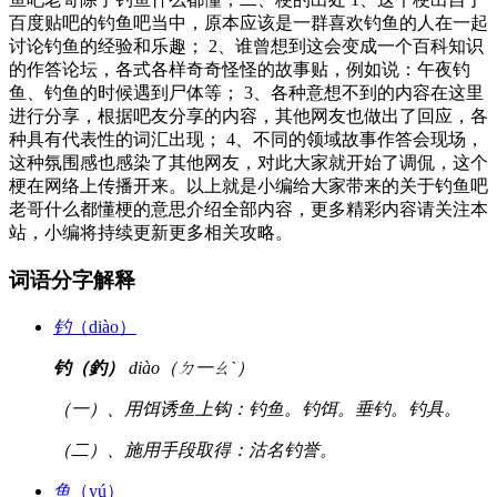
百度贴吧的钓鱼吧当中，原本应该是一群喜欢钓鱼的人在一起
讨论钓鱼的经验和乐趣； 2、谁曾想到这会变成一个百科知识
的作答论坛，各式各样奇奇怪怪的故事贴，例如说：午夜钓
鱼、钓鱼的时候遇到尸体等； 3、各种意想不到的内容在这里
进行分享，根据吧友分享的内容，其他网友也做出了回应，各
种具有代表性的词汇出现； 4、不同的领域故事作答会现场，
这种氛围感也感染了其他网友，对此大家就开始了调侃，这个
梗在网络上传播开来。以上就是小编给大家带来的关于钓鱼吧
老哥什么都懂梗的意思介绍全部内容，更多精彩内容请关注本
站，小编将持续更新更多相关攻略。
词语分字解释
钓
（diào）
钓（釣）
diào（ㄉ一ㄠˋ）
（一）、用饵诱鱼上钩：钓鱼。钓饵。垂钓。钓具。
（二）、施用手段取得：沽名钓誉。
鱼
（yú）