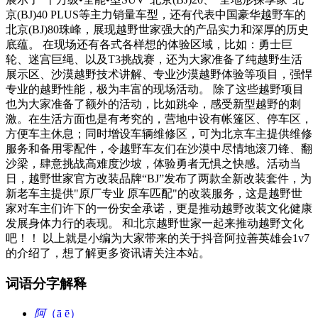
京(BJ)40 PLUS等主力销量车型，还有代表中国豪华越野车的
北京(BJ)80珠峰，展现越野世家强大的产品实力和深厚的历史
底蕴。 在现场还有各式各样想的体验区域，比如：勇士巨
轮、迷宫巨绳、以及T3挑战赛，还为大家准备了纯越野生活
展示区、沙漠越野技术讲解、专业沙漠越野体验等项目，强悍
专业的越野性能，极为丰富的现场活动。 除了这些越野项目
也为大家准备了额外的活动，比如跳伞，感受新型越野的刺
激。在生活方面也是有考究的，营地中设有帐篷区、停车区，
方便车主休息；同时增设车辆维修区，可为北京车主提供维修
服务和备用零配件，令越野车友们在沙漠中尽情地滚刀锋、翻
沙梁，肆意挑战高难度沙坡，体验勇者无惧之快感。活动当
日，越野世家官方改装品牌“BJ”发布了两款全新改装套件，为
新老车主提供"原厂专业 原车匹配"的改装服务，这是越野世
家对车主们许下的一份安全承诺，更是推动越野改装文化健康
发展身体力行的表现。 和北京越野世家一起来推动越野文化
吧！！ 以上就是小编为大家带来的关于抖音阿拉善英雄会1v7
的介绍了，想了解更多资讯请关注本站。
词语分字解释
阿
（ā ē）