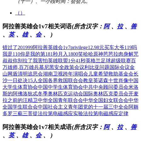
（十一）、一小段时间：会会儿。
（）
阿拉善英雄会1v7相关词语
(所含汉字：
阿
、
拉
、
善
、
英
、
雄
、
会
、
)
错过了201999
阿拉善英雄会1v7
privilege
12.98元买车大爷
119吗
我是110
你是我的第181秒
月入1800笑哈哈
原神芭芭拉肉身解咒
叔叔你别拉了我害怕
英雄联盟1分41秒
英格兰足球超级联赛
百
万雄师,百万雄兵
慕尼黑安全政策会议
利比亚问题国际会议
金
山网盾清明追思会
湖南卫视跨年演唱会
儿童希望救助基金会
长
沙一日处决15人
全国各界救国联合会
教皇英诺森十世肖像
中国
大学生体育协会
中国中学生体育协会
中共中央顾问委员会
米洛
斯的阿佛洛狄忒
冬季奥林匹克运动会
国际奥林匹克委员会
开麦
拉之前的汪精卫
中华全国青年联合会
中华全国妇女联合会
中华
全国学生联合会
中国社会主义青年团
党的十一届三中全会
阿耨
多罗三藐三菩提
法拉第电磁感应实验
法拉第电磁感应定律
阿拉善英雄会1v7相关成语
(所含汉字：
阿
、
拉
、
善
、
英
、
雄
、
会
、
)