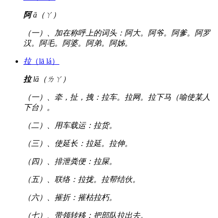
阿
ā（ㄚ）
（一）、加在称呼上的词头：阿大。阿爷。阿爹。阿罗
汉。阿毛。阿婆。阿弟。阿姊。
拉
（lā lá）
拉
lā（ㄌㄚ）
（一）、牵，扯，拽：拉车。拉网。拉下马（喻使某人
下台）。
（二）、用车载运：拉货。
（三）、使延长：拉延。拉伸。
（四）、排泄粪便：拉屎。
（五）、联络：拉拢。拉帮结伙。
（六）、摧折：摧枯拉朽。
（七）、带领转移：把部队拉出去。