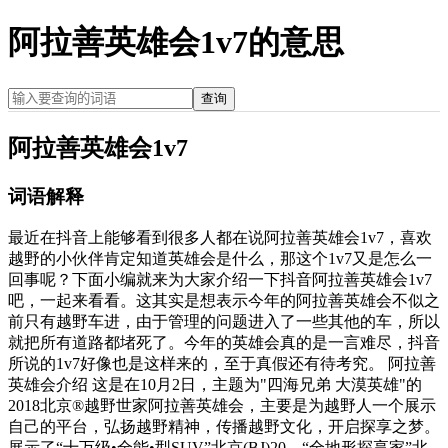
阿拉善英雄会1v7的意思
查询
阿拉善英雄会1v7
词语解释
最近在抖音上能够看到很多人都在说阿拉善英雄会1v7，喜欢
越野的小伙伴肯定知道英雄会是什么，那这个1v7又是怎么一
回事呢？下面小编就来为大家介绍一下抖音阿拉善英雄会1v7
吧，一起来看看。这其实是想表示今年的阿拉善英雄会不似之
前只有越野车进，由于管理的问题进入了一些其他的车，所以
就把所有道路都堵死了。今年的英雄会真的是一言难尽，抖音
所说的1v7好像也是这样来的，至于真假还有待考究。 阿拉善
英雄会介绍 这是在10月2日，主题为"四海兄弟 大漠英雄"的
2018北京®越野世家阿拉善英雄会，主要是为越野人一个展示
自己的平台，弘扬越野精神，传播越野文化，开启探享之梦。
展示了“十万级•全能•型SUV”北京(BJ)20、“全地形探享家”北