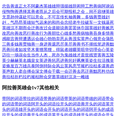
忠告善道
正大不阿
豪杰英雄
雄辩强据
雄辞闳辩
工愁善病
阿谀谄
佞
恂恂善诱
择其善者而从之
后会可期
投机之会，间不容穟
英雄
无觅孙仲谋处
可以意会，不可言传
长袖善舞，多钱善贾
雄赳
赳，气昂昂
英雄短气
远来的和尚会念经
老牛拉破车
一文钱逼死
英雄汉
不期而会
迁善改过
会道能说
善罢罢休
巾国英雄
好善嫉恶
改恶向善
改恶行善
改行为善
胆壮心雄
多愁善病
独善吾身
多情善
感
能言善辩
遭遇运会
雄心勃勃
弃恶从善
茂实英声
心领意会
蒲邑
三善
多钱善贾
独善一身
进善退恶
尽美尽善
善书不择纸笔
进善黜
恶
善问者如攻坚木
黄狸黑狸，得鼠者雄
啜英咀华
切理会心
英姿
迈往
一场误会
生当作人杰，死亦为鬼雄
雄才盖世
残贤害善
五陵
英少
赫赫英名
娥皇女英
进善惩恶
进善惩奸
飒爽英姿
生拉活拽
英
姿焕发
百万雄兵
泰阿倒持
际会风云
英风亮节
摧朽拉枯
多谋善虑
英声欺人
牵合傅会
深文傅会
千载一会
迁善去恶
迁善黜恶
矜功伐
善
拉枯折朽
拉朽摧枯
附会穿凿
英雄好汉
决一雌雄
阿拉善英雄会1v7其他相关
带阿的词语
带拉的词语
带善的词语
带英的词语
带雄的词语
带会
的词语
带的词语
阿开头的词语
拉开头的词语
善开头的词语
英开
头的词语
雄开头的词语
会开头的词语
开头的词语
阿开头的成语
拉开头的成语
善开头的成语
英开头的成语
雄开头的成语
会开头