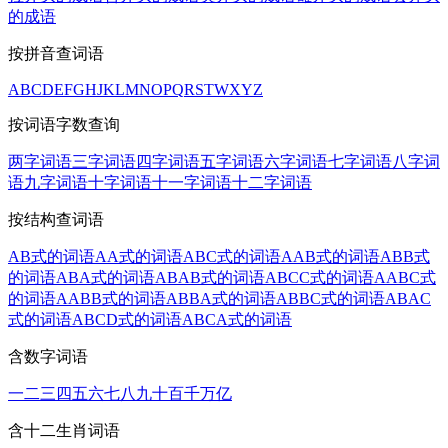
的成语
按拼音查词语
A
B
C
D
E
F
G
H
J
K
L
M
N
O
P
Q
R
S
T
W
X
Y
Z
按词语字数查询
两字词语
三字词语
四字词语
五字词语
六字词语
七字词语
八字词
语
九字词语
十字词语
十一字词语
十二字词语
按结构查词语
AB式的词语
AA式的词语
ABC式的词语
AAB式的词语
ABB式
的词语
ABA式的词语
ABAB式的词语
ABCC式的词语
AABC式
的词语
AABB式的词语
ABBA式的词语
ABBC式的词语
ABAC
式的词语
ABCD式的词语
ABCA式的词语
含数字词语
一
二
三
四
五
六
七
八
九
十
百
千
万
亿
含十二生肖词语