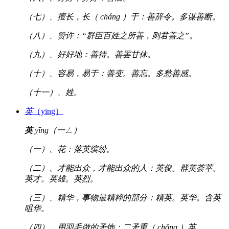
（七）、擅长，长（ cháng ）于：善辞令。多谋善断。
（八）、赞许：“群臣百姓之所善，则君善之”。
（九）、好好地：善待。善罢甘休。
（十）、容易，易于：善变。善忘。多愁善感。
（十一）、姓。
英
（yīng）
英
yīng（一ㄥ）
（一）、花：落英缤纷。
（二）、才能出众，才能出众的人：英俊。群英荟萃。
英才。英雄。英烈。
（三）、精华，事物最精粹的部分：精英。英华。含英
咀华。
（四）、用羽毛做的矛饰：二矛重（ chǒng ）英。