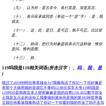
（九）、认为对：是古非今。各行其是。深是其言。
（十）、表示应承或同意（单说一个“是”字）：是，我
就去。
（十一）、这，此：是日。是可忍，孰不可忍。比比皆
是。
（十二）、助词，把行为对象提前表示只这样做：惟你
是问。惟利是图。
（十三）、姓。
119吗我是110相关词语
(所含汉字：
、
吗
、
我
、
是
)
错过了201999
阿拉善英雄会1v7
我换电话了你记一下
你好像是
有那个大病
用我的音源它不香吗
12.98元买车大爷
119吗我是
110
PDD是韩商言本人
密密麻麻是我的自尊
LOL3032数字
郑女
士我是五点走的
这份工我要做到退休
你是我的第181秒
世界孤
立我任他奚落
我换电话了你记一下
你看到我的作业了吗
不去鸟