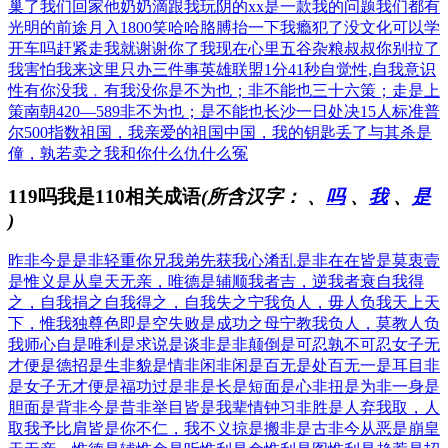
巢了我们回家
他奶奶滴跟我玩阴的
xx是一款我的问题
我们都有
光明的前途
月入1800笑哈哈
胳膊抬一下我瘾犯了
没文化可以学
开车吗
赶紧走我就谢谢你了
我现在心里五谷杂粮
叔叔你别拉了
我害怕
我来这里只办三件事
英雄联盟1分41秒
自觉性,自我意识
性
有你没我﹐有我没你
是不为也；非不能也
三十六策；走是上
策
南朝420—589
非不为也；是不能也
长沙一日处决15人
标准普
尔500指数
祖国，我亲爱的祖国
中国，我的钥匙丢了
与其杀是
僮，孰若卖之
我和你什么仇什么冤
119吗我是110相关成语
(所含汉字：
、
吗
、
我
、
是
)
昨非今是
是非轻重
你兄我弟
先获我心
淆乱是非
在在皆是
莫衷壹
是
惟义是从
皇天无亲，唯德是辅
顺我者吉，逆我者衰
自我得
之，自我捐之
自我得之，自我失之
宁我负人，毋人负我
天上天
下，惟我独尊
色即是空
失败是成功之母
宁教我负人，莫教人负
我
师心自是
唯利是求
说是谈非
是非颠倒
是可忍孰不可忍
女子无
才便是德
招是生非
貌是情非
闲非闲是
百无是处
百无一是
耳目非
是
女子无才便是福
功过是非
是长是短
面是心非
扭是为非
一身是
胆
面是背非
今是昔非
举目皆是
我辈情钟
习非胜是
人弃我取，人
取我予
比肩皆是
你不仁，我不义
掠是搬非
是古非今
从恶是崩
皇