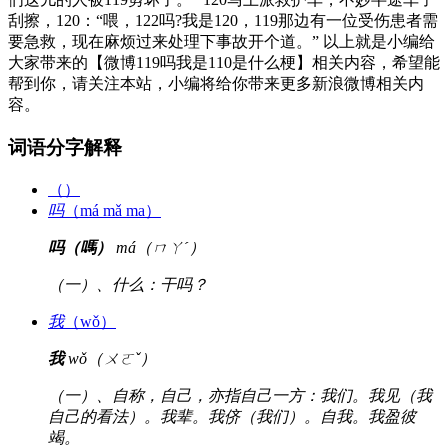
刮擦，120：“喂，122吗?我是120，119那边有一位受伤患者需
要急救，现在麻烦过来处理下事故开个道。” 以上就是小编给
大家带来的【微博119吗我是110是什么梗】相关内容，希望能
帮到你，请关注本站，小编将给你带来更多新浪微博相关内
容。
词语分字解释
（）
吗
（má mǎ ma）
吗（嗎）
má（ㄇㄚˊ）
（一）、什么：干吗？
我
（wǒ）
我
wǒ（ㄨㄛˇ）
（一）、自称，自己，亦指自己一方：我们。我见（我
自己的看法）。我辈。我侪（我们）。自我。我盈彼
竭。