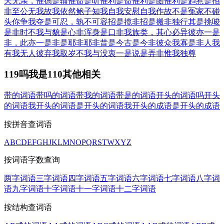
天无亲，惟德是辅
惟命是听
惟利是命
惟利是图
惟利是趋
惹是招
非
至公无我
故我依然
鲍子知我
自我安慰
自我作故
不是冤家不碰
头
你争我夺
是可忍，孰不可容
招是揽非
招是搬非
独行其是
挑唆
是非
时不我与
貌是心非
浑身是口
非我族类，其心必异
彼亦一是
非，此亦一是非
是耶非耶
非昔是今
古是今非
彼众我寡
是非人我
有我无人
彼弃我取
岁不我与
没衷一是
说是弄非
惟我独尊
119吗我是110其他相关
带的词语
带吗的词语
带我的词语
带是的词语
开头的词语
吗开头
的词语
我开头的词语
是开头的词语
我开头的成语
是开头的成语
按拼音查词语
A
B
C
D
E
F
G
H
J
K
L
M
N
O
P
Q
R
S
T
W
X
Y
Z
按词语字数查询
两字词语
三字词语
四字词语
五字词语
六字词语
七字词语
八字词
语
九字词语
十字词语
十一字词语
十二字词语
按结构查词语