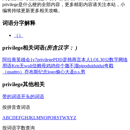
privilege是什么梗的全部内容，更多精彩内容请关注本站，小
编将持续更新更多相关攻略。
词语分字解释
（）
privilege相关词语
(所含汉字：
)
阿拉善英雄会1v7
privilege
PDD是韩商言本人
LOL3032数字
网络
用语Kris无
wuli信赖母鸡鸡
你个撒不溜pipo
duiduidui
夸戳
（quattro）
乔布斯纪念logo
偷心大圣p.s.男
privilege其他相关
带的词语
开头的词语
按拼音查词语
A
B
C
D
E
F
G
H
J
K
L
M
N
O
P
Q
R
S
T
W
X
Y
Z
按词语字数查询