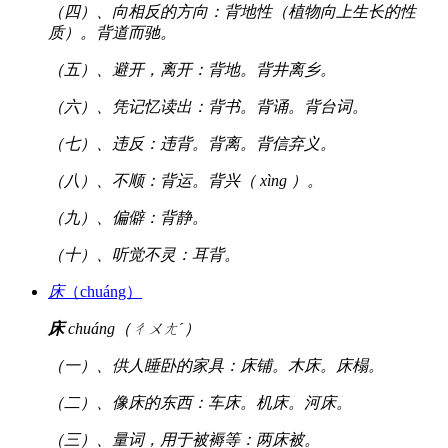
（四）、向相反的方向：背地性（植物向上生长的性
质）。背道而驰。
（五）、避开，离开：背地。背井离乡。
（六）、凭记忆读出：背书。背诵。背台词。
（七）、违反：违背。背离。背信弃义。
（八）、不顺：背运。背兴（ xìng ）。
（九）、偏僻：背静。
（十）、听觉不灵：耳背。
床
（chuáng）
床
chuáng（ㄔㄨㄤˊ）
（一）、供人睡卧的家具：床铺。木床。床榻。
（二）、像床的东西：车床。机床。河床。
（三）、量词，用于被褥等：两床被。