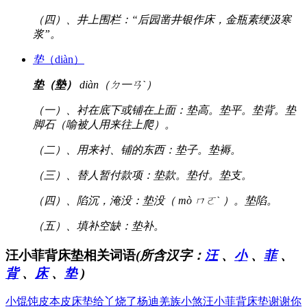
（四）、井上围栏：“后园凿井银作床，金瓶素绠汲寒
浆”。
垫
（diàn）
垫（墊）
diàn（ㄉ一ㄢˋ）
（一）、衬在底下或铺在上面：垫高。垫平。垫背。垫
脚石（喻被人用来往上爬）。
（二）、用来衬、铺的东西：垫子。垫褥。
（三）、替人暂付款项：垫款。垫付。垫支。
（四）、陷沉，淹没：垫没（ mò ㄇㄛˋ ）。垫陷。
（五）、填补空缺：垫补。
汪小菲背床垫相关词语
(所含汉字：
汪
、
小
、
菲
、
背
、
床
、
垫
)
小馄饨皮本皮
床垫给丫烧了
杨迪羌族小煞
汪小菲背床垫
谢谢你