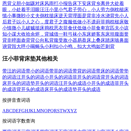
恩背义
胆小如鼷
对床风雨
打小报告
床下安床
背乡离井
大处着
眼，小处着手
泪眼汪汪
小里小气
君子劳心，小人劳力
倒枕槌床
慎小事微
眇小丈夫
倒枕搥床
逆天背理
面是背非
冷水浇背
先小人
后君子
以小人之心，度君子之腹
服低做小
不遗葑菲
捣枕槌床
敬
小慎微
小儿破贼
搥床捣枕
恶衣菲食
伏低做小
菲食卑宫
匹夫小谅
知小谋大
收拾余烬，背城借一
鞋弓袜小
东床娇客
东床坦腹
面誉
背非
晬面盎背
背公向私
背腹受敌
小器易盈
床上叠床
踏床啮鼻
面
谀背毁
大呼小喝
蝇头小利
扣小小鸣，扣大大鸣
如芒刺背
汪小菲背床垫其他相关
带汪的词语
带小的词语
带菲的词语
带背的词语
带床的词语
带垫
的词语
汪开头的词语
小开头的词语
菲开头的词语
背开头的词语
床开头的词语
垫开头的词语
汪开头的成语
小开头的成语
菲开头
的成语
背开头的成语
床开头的成语
垫开头的成语
按拼音查词语
A
B
C
D
E
F
G
H
J
K
L
M
N
O
P
Q
R
S
T
W
X
Y
Z
按词语字数查询