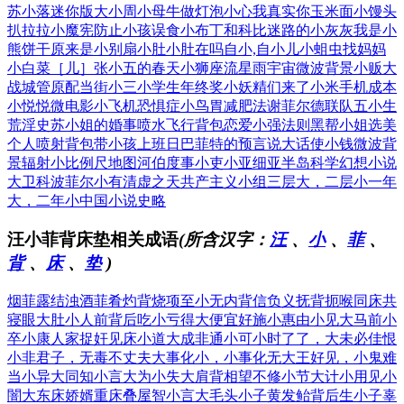
苏小落
迷你版大小周
小母牛做灯泡
小心我真实你
玉米面小馒头
扒拉拉小魔宪
防止小孩误食
小布丁和科比
迷路的小灰灰
我是小
熊饼干
原来是小别扇
小肚小肚在吗
自小,自小儿
小蛆虫找妈妈
小白菜［儿］
张小五的春天
小狮座流星雨
宇宙微波背景
小贩大
战城管
原配当街小三
小学生年终奖
小妖精们来了
小米手机成本
小悦悦微电影
小飞机恐惧症
小鸟胃减肥法
谢菲尔德联队
五小生
荒淫史
苏小姐的婚事
喷水飞行背包
恋爱小强法则
黑帮小姐选美
个人喷射背包
带小孩上班日
巴菲特的预言
说大话使小钱
微波背
景辐射
小比例尺地图
河伯度事小吏
小亚细亚半岛
科学幻想小说
大卫科波菲尔
小有清虚之天
共产主义小组
三层大，二层小
一年
大，二年小
中国小说史略
汪小菲背床垫相关成语
(所含汉字：
汪
、
小
、
菲
、
背
、
床
、
垫
)
烟菲露结
浊酒菲肴
灼背烧项
至小无内
背信负义
抚背扼喉
同床共
寝
眼大肚小
人前背后
吃小亏得大便宜
好施小惠
由小见大
马前小
卒
小康人家
捉奸见床
小道大成
非通小可
小时了了，大未必佳
恨
小非君子，无毒不丈夫
大事化小，小事化无
大王好见，小鬼难
当
小异大同
知小言大
为小失大
肩背相望
不修小节
大计小用
见小
闇大
东床娇婿
重床叠屋
智小言大
毛头小子
黄发鲐背
后生小子
辜