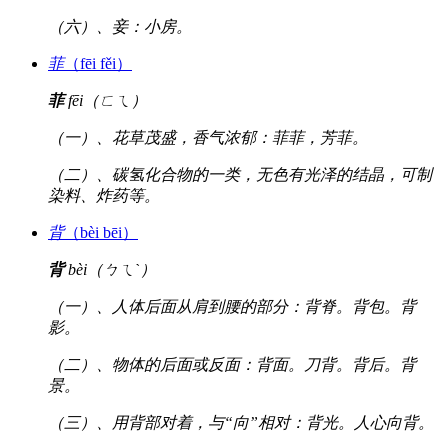
（六）、妾：小房。
菲
（fēi fěi）
菲
fēi（ㄈㄟ）
（一）、花草茂盛，香气浓郁：菲菲，芳菲。
（二）、碳氢化合物的一类，无色有光泽的结晶，可制
染料、炸药等。
背
（bèi bēi）
背
bèi（ㄅㄟˋ）
（一）、人体后面从肩到腰的部分：背脊。背包。背
影。
（二）、物体的后面或反面：背面。刀背。背后。背
景。
（三）、用背部对着，与“向”相对：背光。人心向背。