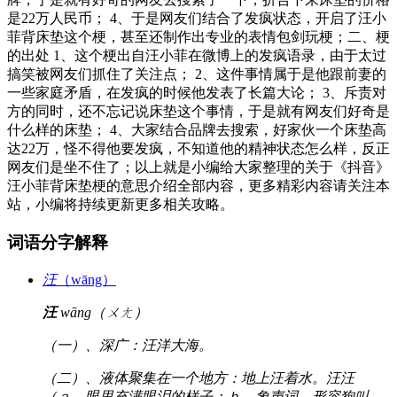
是22万人民币； 4、于是网友们结合了发疯状态，开启了汪小
菲背床垫这个梗，甚至还制作出专业的表情包剑玩梗；二、梗
的出处 1、这个梗出自汪小菲在微博上的发疯语录，由于太过
搞笑被网友们抓住了关注点； 2、这件事情属于是他跟前妻的
一些家庭矛盾，在发疯的时候他发表了长篇大论； 3、斥责对
方的同时，还不忘记说床垫这个事情，于是就有网友们好奇是
什么样的床垫； 4、大家结合品牌去搜索，好家伙一个床垫高
达22万，怪不得他要发疯，不知道他的精神状态怎么样，反正
网友们是坐不住了；以上就是小编给大家整理的关于《抖音》
汪小菲背床垫梗的意思介绍全部内容，更多精彩内容请关注本
站，小编将持续更新更多相关攻略。
词语分字解释
汪
（wāng）
汪
wāng（ㄨㄤ）
（一）、深广：汪洋大海。
（二）、液体聚集在一个地方：地上汪着水。汪汪
（ａ．眼里充满眼泪的样子；ｂ．象声词，形容狗叫