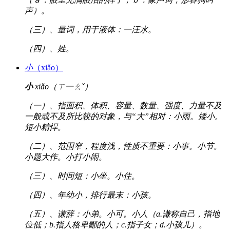
声）。
（三）、量词，用于液体：一汪水。
（四）、姓。
小
（xiǎo）
小
xiǎo（ㄒ一ㄠˇ）
（一）、指面积、体积、容量、数量、强度、力量不及
一般或不及所比较的对象，与“大”相对：小雨。矮小。
短小精悍。
（二）、范围窄，程度浅，性质不重要：小事。小节。
小题大作。小打小闹。
（三）、时间短：小坐。小住。
（四）、年幼小，排行最末：小孩。
（五）、谦辞：小弟。小可。小人（a.谦称自己，指地
位低；b.指人格卑鄙的人；c.指子女；d.小孩儿）。