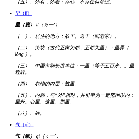
（五）、怀有，怀着：存心。不存任何奢望。
里
（lǐ）
里（裏）
lǐ（ㄌ一ˇ）
（一）、居住的地方：故里。返里（回老家）。
（二）、街坊（古代五家为邻，五邻为里）：里弄（
lòng ）。
（三）、中国市制长度单位：一里（等于五百米）。里
程牌。
（四）、衣物的内层：被里。
（五）、内部，与“外”相对，并引申为一定范围以内：
里外。心里。这里。那里。
（六）、姓。
气
（qì）
气（氣）
qì（ㄑ一ˋ）