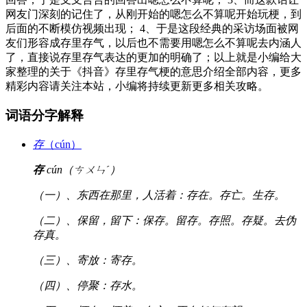
网友门深刻的记住了，从刚开始的嗯怎么不算呢开始玩梗，到
后面的不断模仿视频出现； 4、于是这段经典的采访场面被网
友们形容成存里存气，以后也不需要用嗯怎么不算呢去内涵人
了，直接说存里存气表达的更加的明确了；以上就是小编给大
家整理的关于《抖音》存里存气梗的意思介绍全部内容，更多
精彩内容请关注本站，小编将持续更新更多相关攻略。
词语分字解释
存
（cún）
存
cún（ㄘㄨㄣˊ）
（一）、东西在那里，人活着：存在。存亡。生存。
（二）、保留，留下：保存。留存。存照。存疑。去伪
存真。
（三）、寄放：寄存。
（四）、停聚：存水。