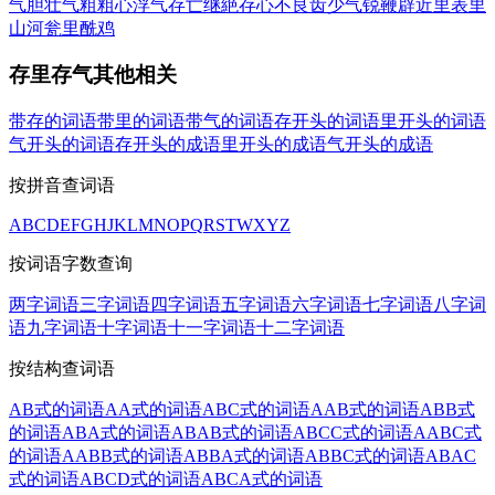
气
胆壮气粗
粗心浮气
存亡继絶
存心不良
齿少气锐
鞭辟近里
表里
山河
瓮里酰鸡
存里存气其他相关
带存的词语
带里的词语
带气的词语
存开头的词语
里开头的词语
气开头的词语
存开头的成语
里开头的成语
气开头的成语
按拼音查词语
A
B
C
D
E
F
G
H
J
K
L
M
N
O
P
Q
R
S
T
W
X
Y
Z
按词语字数查询
两字词语
三字词语
四字词语
五字词语
六字词语
七字词语
八字词
语
九字词语
十字词语
十一字词语
十二字词语
按结构查词语
AB式的词语
AA式的词语
ABC式的词语
AAB式的词语
ABB式
的词语
ABA式的词语
ABAB式的词语
ABCC式的词语
AABC式
的词语
AABB式的词语
ABBA式的词语
ABBC式的词语
ABAC
式的词语
ABCD式的词语
ABCA式的词语