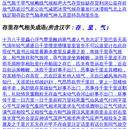
压气瓶
干旱气候
飑线气候
粗声大气
存货短缺
存货利润
公益存折
放气防盗
过气老公
吹气减肥
冰雪气候
存量发行
冰瀴彻气
北上存
钱
定期存款
空气轴承
精气神儿
克里特岛
甪里先生
存里存气相关成语
(所含汉字：
存
、
里
、
气
)
十万八千里
麤心浮气
甕里酰鸡
寒气袭人
气充志定
下里巴音
天高
气清
年轻气盛
逐日千里
懵里懵懂
冒里冒失
不可以道里计
在此存
照
仗气直书
云端里看厮杀
窝里反
豪厘之差，将致千里
乖气致
戾，和气致祥
和气致祥，乖气致戾
坐筹帷幄，决胜千里
皮不存
而毛焉附
宰相肚里行舟船
国之存亡，匹夫有责
远在千里，近在
目前
运筹帷幄，决胜千里
好事不出门，恶事扬千里
去其糟粕，
存其精华
心存高官，志在巨富
长他人锐气，灭自己威风
海内存
知已，天涯若比邻
雄赳赳，气昂昂
欲穷千里目，更上一层楼
徐
娘半老，风韵犹存
英雄短气
好事不出门，恶事传千里
千里送鹅
毛，礼轻情意重
颗粒无存
血气未动
气吞河山
好事不出门，坏事
传千里
一日万里
一日千里
前程万里
轻死重气
仙风道气
行间字里
心平气定
神安气集
同气相求
死里求生
气愤填膺
明公正气
气骄志
满
气谊相投
气义相投
气血方刚
气踰霄汉
风里来雨里去
左邻右里
珠光寳气
外合里应
神清气茂
声气相求
声求气应
声气相投
失之毫
厘差之千里
片瓦无存
片甲不存
命里注定
话里有话
分形同气
放空