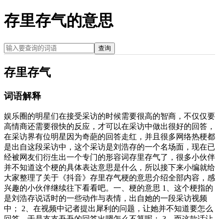
存里存气的意思
查询
存里存气
词语解释
娱乐圈的明星们在接受采访的时候需要很高的智商，不仅仅要
高情商还需要很快的反应，才可以在采访中做出很好的回答，
在采访界有位明星因为奇葩的回答走红，并且很多网络热梗都
是出自这段采访中，这个采访是刘浩存的一个名场面，现在已
经被网友们衍生出一个专门的形容词存里存气了，很多小伙伴
并不知道这个梗的具体表达意思是什么，所以接下来小编就给
大家整理了关于《抖音》存里存气梗的意思介绍全部内容，感
兴趣的小伙伴继续往下看看吧。一、梗的意思 1、这个梗指的
是刘浩存说话时的一些动作与表情，出自她的一段采访视频
中； 2、在视频中记者提出犀利的问题，让她并不知道要怎么
回答，于是支支吾吾的回答出嗯怎么不算呢； 3、而这款话让