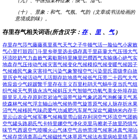
（九）、中医指某种症象：痰气。湿气。
（十）、景象：和气。气氛。气韵（文章或书法绘画的
意境或韵味）。
存里存气相关词语
(所含汉字：
存
、
里
、
气
)
存里存气
莎气藤藤
蕉里蕉气
天气之子
牛顿气活
一脸仙气
小家败
气
心里打鼓
四门斗里
乡举里选
去僞存真
千里蒓羹
大气压强
大气
环流
吃奶气力
血败气索
歇斯特里
腌里巴臢
西气东输
痛心絶气
实
地盘存
气压传动
气候灾害
气候变化
气候模拟
气候变暖
气候因子
气候难民
气象灾害
排气污染
气象警报
空气污染
里氏震级
李白故
里
历史气候
活动气儿
活期存款
地质气候
低气压带
二十四气
大气
效应
齿少气鋭
跛鼈千里
存在主义
百里杜鹃
天气蜗牛
亚当氏气
组
织气候
天气男孩
永冻气候
斜压大气
智能气功
氧气美女
外埠存款
眼里见儿
生存原则
页岩油气
温带气旋
气象武器
气泡帐篷
天气系
统
森林气候
气浮主轴
山地气候
热带气旋
苔原气候
人脉存折
水果
沼气
气候移民
气味恋爱
气功减肥
汽车尾气
深盆气藏
纳米内存
千
里云山
农业气候
军事气候
梅里雪山
留存利润
空气环流
空气团购
空气罐头
路易氏气
卡特里娜
空气净化
克里马擦
老子故里
恐惧气
味
节气西退
空气喷嘴
火山气体
空气吉他
荒漠气候
寒冰真气
湖泊
气候
存货清查
高山气候
磁性气体
草原气候
法布里病
哈里猎手
高