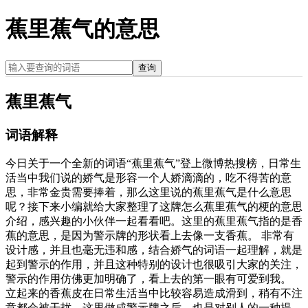
蕉里蕉气的意思
查询
蕉里蕉气
词语解释
今日关于一个全新的词语“蕉里蕉气”登上微博热搜榜，日常生
活当中我们说的娇气是形容一个人娇滴滴的，吃不得苦的意
思，非常金贵需要捧着，那么这里说的蕉里蕉气是什么意思
呢？接下来小编就给大家整理了这牌怎么蕉里蕉气的梗的意思
介绍，感兴趣的小伙伴一起看看吧。这里的蕉里蕉气指的是香
蕉的意思，是因为警示牌的形状看上去像一支香蕉。 非常有
设计感，并且也毫无违和感，结合娇气的词语一起理解，就是
起到警示的作用，并且这种特别的设计也很吸引大家的关注，
警示的作用仿佛更加明确了，看上去的第一眼有可爱到我。
立起来的香蕉皮在日常生活当中比较容易造成滑到，稍有不注
意都会被干扰，这里做成警示牌之后，也是对别人的一种提