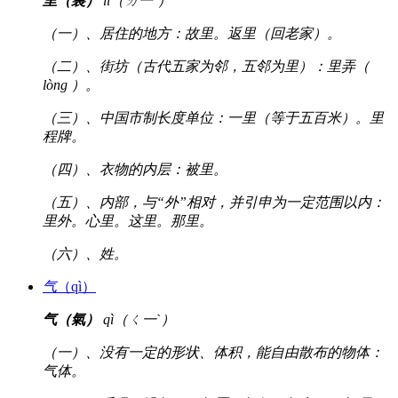
里（裏）
lǐ（ㄌ一ˇ）
（一）、居住的地方：故里。返里（回老家）。
（二）、街坊（古代五家为邻，五邻为里）：里弄（
lòng ）。
（三）、中国市制长度单位：一里（等于五百米）。里
程牌。
（四）、衣物的内层：被里。
（五）、内部，与“外”相对，并引申为一定范围以内：
里外。心里。这里。那里。
（六）、姓。
气
（qì）
气（氣）
qì（ㄑ一ˋ）
（一）、没有一定的形状、体积，能自由散布的物体：
气体。