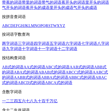
带蕉的词语
带里的词语
带气的词语
蕉开头的词语
里开头的词语
气开头的词语
蕉开头的成语
里开头的成语
气开头的成语
按拼音查词语
A
B
C
D
E
F
G
H
J
K
L
M
N
O
P
Q
R
S
T
W
X
Y
Z
按词语字数查询
两字词语
三字词语
四字词语
五字词语
六字词语
七字词语
八字词
语
九字词语
十字词语
十一字词语
十二字词语
按结构查词语
AB式的词语
AA式的词语
ABC式的词语
AAB式的词语
ABB式
的词语
ABA式的词语
ABAB式的词语
ABCC式的词语
AABC式
的词语
AABB式的词语
ABBA式的词语
ABBC式的词语
ABAC
式的词语
ABCD式的词语
ABCA式的词语
含数字词语
一
二
三
四
五
六
七
八
九
十
百
千
万
亿
含十二生肖词语