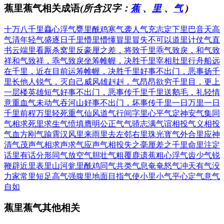
蕉里蕉气相关成语
(所含汉字：
蕉
、
里
、
气
)
十万八千里
麤心浮气
甕里酰鸡
寒气袭人
气充志定
下里巴音
天高
气清
年轻气盛
逐日千里
懵里懵懂
冒里冒失
不可以道里计
仗气直
书
云端里看厮杀
窝里反
豪厘之差，将致千里
乖气致戾，和气致
祥
和气致祥，乖气致戾
坐筹帷幄，决胜千里
宰相肚里行舟船
远
在千里，近在目前
运筹帷幄，决胜千里
好事不出门，恶事扬千
里
长他人锐气，灭自己威风
雄赳赳，气昂昂
欲穷千里目，更上
一层楼
英雄短气
好事不出门，恶事传千里
千里送鹅毛，礼轻情
意重
血气未动
气吞河山
好事不出门，坏事传千里
一日万里
一日
千里
前程万里
轻死重气
仙风道气
行间字里
心平气定
神安气集
同
气相求
死里求生
气愤填膺
明公正气
气骄志满
气谊相投
气义相投
气血方刚
气踰霄汉
风里来雨里去
左邻右里
珠光寳气
外合里应
神
清气茂
声气相求
声求气应
声气相投
失之毫厘差之千里
命里注定
话里有话
分形同气
放空气
胆壮气粗
覆鹿遗蕉
粗心浮气
齿少气锐
鞭辟近里
表里山河
瓮里酰鸡
同气共类
气息奄奄
怒气冲天
有气没
力
家常里短
足高气强
腹里地面
目指气使
小里小气
平心定气
意气
自如
蕉里蕉气其他相关