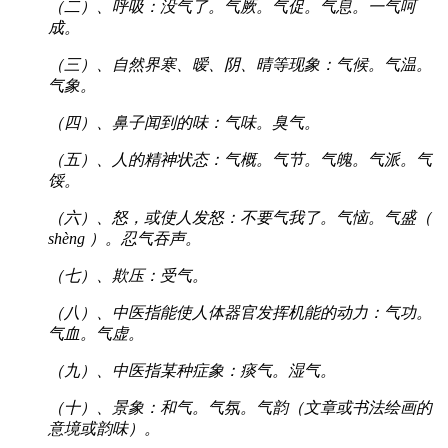
（二）、呼吸：没气了。气厥。气促。气息。一气呵
成。
（三）、自然界寒、暧、阴、晴等现象：气候。气温。
气象。
（四）、鼻子闻到的味：气味。臭气。
（五）、人的精神状态：气概。气节。气魄。气派。气
馁。
（六）、怒，或使人发怒：不要气我了。气恼。气盛（
shèng ）。忍气吞声。
（七）、欺压：受气。
（八）、中医指能使人体器官发挥机能的动力：气功。
气血。气虚。
（九）、中医指某种症象：痰气。湿气。
（十）、景象：和气。气氛。气韵（文章或书法绘画的
意境或韵味）。