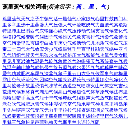
蕉里蕉气相关词语
(所含汉字：
蕉
、
里
、
气
)
蕉里蕉气
天气之子
牛顿气活
一脸仙气
小家败气
心里打鼓
四门斗
里
乡举里选
千里蒓羹
大气压强
大气环流
吃奶气力
血败气索
歇斯
特里
腌里巴臢
西气东输
痛心絶气
气压传动
气候灾害
气候变化
气
候模拟
气候变暖
气候因子
气候难民
气象灾害
排气污染
气象警报
空气污染
里氏震级
李白故里
历史气候
活动气儿
地质气候
低气压
带
二十四气
大气效应
齿少气鋭
跛鼈千里
百里杜鹃
天气蜗牛
亚当
氏气
组织气候
天气男孩
永冻气候
斜压大气
智能气功
氧气美女
眼
里见儿
页岩油气
温带气旋
气象武器
气泡帐篷
天气系统
森林气候
气浮主轴
山地气候
热带气旋
苔原气候
水果沼气
气候移民
气味恋
爱
气功减肥
汽车尾气
深盆气藏
千里云山
农业气候
军事气候
梅里
雪山
空气环流
空气团购
空气罐头
路易氏气
卡特里娜
空气净化
克
里马擦
老子故里
恐惧气味
节气西退
空气喷嘴
火山气体
空气吉他
荒漠气候
寒冰真气
湖泊气候
高山气候
磁性气体
草原气候
法布里
病
哈里猎手
高压气瓶
干旱气候
飑线气候
粗声大气
放气防盗
过气
老公
吹气减肥
冰雪气候
冰瀴彻气
空气轴承
精气神儿
克里特岛
甪
里先生
嗐声叹气
无气无力
里里拉拉
气候资源
江湖义气
极地气候
气候要素
气候预报
镫里藏身
啰里啰唆
窟里拔蛇
楞里楞气
这埚儿
里
魁三气象
松尾芭蕉
熟梅天气
斯里兰卡
语吃气阻