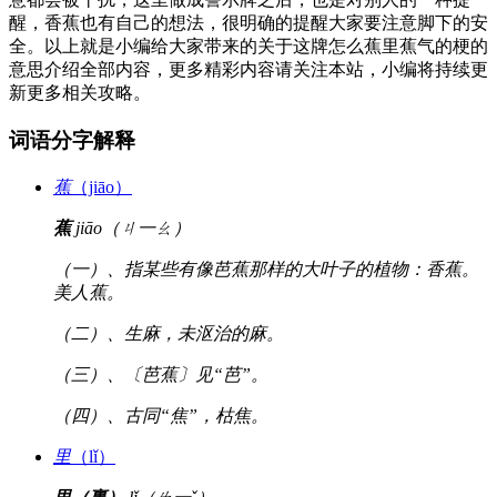
醒，香蕉也有自己的想法，很明确的提醒大家要注意脚下的安
全。以上就是小编给大家带来的关于这牌怎么蕉里蕉气的梗的
意思介绍全部内容，更多精彩内容请关注本站，小编将持续更
新更多相关攻略。
词语分字解释
蕉
（jiāo）
蕉
jiāo（ㄐ一ㄠ）
（一）、指某些有像芭蕉那样的大叶子的植物：香蕉。
美人蕉。
（二）、生麻，未沤治的麻。
（三）、〔芭蕉〕见“芭”。
（四）、古同“焦”，枯焦。
里
（lǐ）