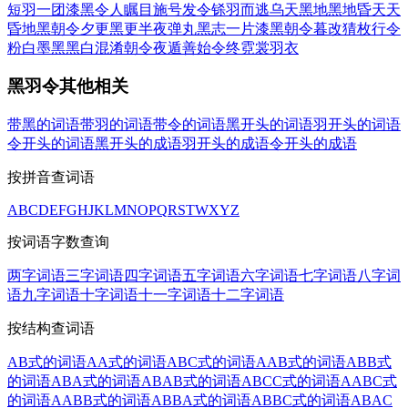
短羽
一团漆黑
令人瞩目
施号发令
铩羽而逃
乌天黑地
黑地昏天
天
昏地黑
朝令夕更
黑更半夜
弹丸黑志
一片漆黑
朝令暮改
猜枚行令
粉白墨黑
黑白混淆
朝令夜遁
善始令终
霓裳羽衣
黑羽令其他相关
带黑的词语
带羽的词语
带令的词语
黑开头的词语
羽开头的词语
令开头的词语
黑开头的成语
羽开头的成语
令开头的成语
按拼音查词语
A
B
C
D
E
F
G
H
J
K
L
M
N
O
P
Q
R
S
T
W
X
Y
Z
按词语字数查询
两字词语
三字词语
四字词语
五字词语
六字词语
七字词语
八字词
语
九字词语
十字词语
十一字词语
十二字词语
按结构查词语
AB式的词语
AA式的词语
ABC式的词语
AAB式的词语
ABB式
的词语
ABA式的词语
ABAB式的词语
ABCC式的词语
AABC式
的词语
AABB式的词语
ABBA式的词语
ABBC式的词语
ABAC