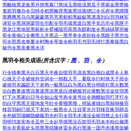
黑酸枝
黑龙鱼
黑月饼
黑幕门
黑绿玉
黑暗流
黑瓜子
黑索金
黑带格
鬼箭羽
撤办令
贝特令
稻黑蝽
背黑族
黑珍珠
绕口令
乐府令
黑障障
黑腾腾
黑乌乌
黑蒙蒙
黑苍苍
黑郁郁
黑龊龊
黑凛凛
刘白羽
羽林军
译官令
黑洞洞
梁羽生
司配令
羽毛缎
黑道日
黑手党
总司令
黑匣子
黑龙江
黑地里
黑毵毵
令甓祴
陆羽茶
黑衣郞
剃发令
黑碌碌
翠羽被
荀令香
拗口令
擦黑儿
开黑店
一黑早
脊令原
折桂令
黑瞎子
黑兜虫
司令部
黑名单
夏令时
陶令琴
发令枪
羽毛书
羽毛球
打黑拳
探黑白
秘书令
黑汞膏
黑水洋
黑羽令相关成语
(所含汉字：
黑
、
羽
、
令
)
行令猜拳
黑天白日
黑天半夜
自惜羽毛
混造黑白
视白成黑
令人寒
心
挟天子令诸侯
外交词令
一朝权入手，看取令行时
挟天子而令
诸侯
羽衣蹁跹
天下老鸦一般黑
以白为黑
白黑分明
瞎灯黑火
数黑
论白
数黄道黑
说黄道黑
说黑道白
潜鳞戢羽
论黄数黑
没金饮羽
黑
灯下火
黑家白日
号令如山
发号布令
发号出令
德輶如羽
打牙打令
织白守黑
黑天摸地
发号吐令
黄狸黑狸，得鼠者雄
白黑颠倒
换羽
移宫
羽翮已就
天下老鸹一般黑
令人注目
零光片羽
移宫换羽
静言
令色
铩羽涸鳞
隐鳞戢羽
光杆司令
羽毛丰满
没金铩羽
禁止令行
翠
羽明珰
发宪布令
五申三令
起早摸黑
没石饮羽
毛羽未丰
粉白黛黑
荀令衣香
虱处头而黑
黑咕隆咚
雷令风行
黑漆一团
丹赤漆黑
促鳞