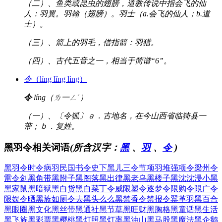
（二）、鱼类或昆虫的翅膀，道教传说中指会飞的仙
人：羽翼。羽翰（翅膀）。羽士（a.会飞的仙人；b.道
士）。
（三）、箭上的羽毛，借指箭：羽猎。
（四）、古代五音之一，相当于简谱“6”。
令
（líng lǐng lìng）
令
líng（ㄌ一ㄥˊ）
（一）、〔令狐〕ａ．古地名，在今山西省临猗县一
带；ｂ．复姓。
黑羽令相关词语
(所含汉字：
黑
、
羽
、
令
)
黑羽令
时令病
羽民国
书令史
下黑儿
三令节
项羽堆
强项令
梁州令
雷令剑
黑角带
黑附子
黑阁落
黑出律
黑老乌
黑楼子
黑沈沈
浸小黑
黑家鼠
黑暗狱
黑白货
黑白菜
丁令威
限塑令
逐梦令
限购令
限广令
限娱令
晒黑族
如厕令
去黑头
么么黑
禁香令
禁报令
翨革羽
黑百合
黑眼圈
黑文化
黑丝带
黑通社
黑节草
黑旺财
黑胸格
黑童话
黑生活
黑飞族
黑彩票
黑樱桃
黑灯照
黑灯率
黑油山
黑马股
黑魔法
黑企鹅