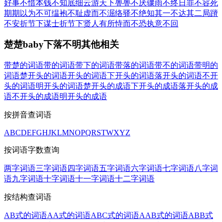
好事
不惜本钱
不知底细
云游天下
亹亹不厌
骤雨不终日
罪不容死
期期以为不可
缊袍不耻
虚而不淈
络驿不绝
知其一不达其二
局蹐
不安
折节下谋士
折节下贤人
有所恃而不恐
执意不回
楚楚baby下落不明其他相关
带楚的词语
带的词语
带下的词语
带落的词语
带不的词语
带明的
词语
楚开头的词语
开头的词语
下开头的词语
落开头的词语
不开
头的词语
明开头的词语
楚开头的成语
下开头的成语
落开头的成
语
不开头的成语
明开头的成语
按拼音查词语
A
B
C
D
E
F
G
H
J
K
L
M
N
O
P
Q
R
S
T
W
X
Y
Z
按词语字数查询
两字词语
三字词语
四字词语
五字词语
六字词语
七字词语
八字词
语
九字词语
十字词语
十一字词语
十二字词语
按结构查词语
AB式的词语
AA式的词语
ABC式的词语
AAB式的词语
ABB式