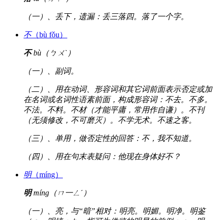
（一）、丢下，遗漏：丢三落四。落了一个字。
不
（bù fǒu）
不
bù（ㄅㄨˋ）
（一）、副词。
（二）、用在动词、形容词和其它词前面表示否定或加
在名词或名词性语素前面，构成形容词：不去。不多。
不法。不料。不材（才能平庸，常用作自谦）。不刊
（无须修改，不可磨灭）。不学无术。不速之客。
（三）、单用，做否定性的回答：不，我不知道。
（四）、用在句末表疑问：他现在身体好不？
明
（míng）
明
míng（ㄇ一ㄥˊ）
（一）、亮，与“暗”相对：明亮。明媚。明净。明鉴