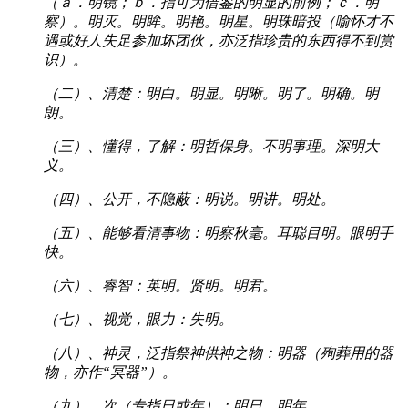
（ａ．明镜；ｂ．指可为借鉴的明显的前例；ｃ．明
察）。明灭。明眸。明艳。明星。明珠暗投（喻怀才不
遇或好人失足参加坏团伙，亦泛指珍贵的东西得不到赏
识）。
（二）、清楚：明白。明显。明晰。明了。明确。明
朗。
（三）、懂得，了解：明哲保身。不明事理。深明大
义。
（四）、公开，不隐蔽：明说。明讲。明处。
（五）、能够看清事物：明察秋毫。耳聪目明。眼明手
快。
（六）、睿智：英明。贤明。明君。
（七）、视觉，眼力：失明。
（八）、神灵，泛指祭神供神之物：明器（殉葬用的器
物，亦作“冥器”）。
（九）、次（专指日或年）：明日。明年。