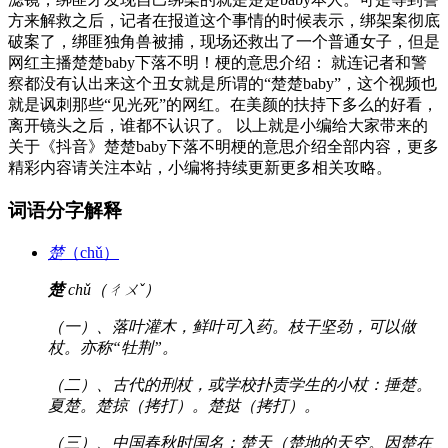
方来解救之后，记者在报道这个事情的时候表示，绑架案彻底
破案了，绑匪独角兽被捕，现场还救出了一个普通女子，但是
网红主播楚楚baby下落不明！梗的意思介绍： 就连记者和警
察都没有认出来这个丑女就是所谓的“楚楚baby”，这个视频也
就是讽刺那些“见光死”的网红。在美颜的扶持下多么的好看，
离开镜头之后，谁都不认识了。 以上就是小编给大家带来的
关于《抖音》楚楚baby下落不明梗的意思介绍全部内容，更多
精彩内容请关注本站，小编将持续更新更多相关攻略。
词语分字解释
楚
（chǔ）
楚
chǔ（ㄔㄨˇ）
（一）、落叶灌木，鲜叶可入药。枝干坚劲，可以做
杖。亦称“牡荆”。
（二）、古代的刑杖，或学校扑责学生的小杖：捶楚。
夏楚。楚掠（拷打）。楚挞（拷打）。
（三）、中国春秋时国名：楚天（楚地的天空。因楚在