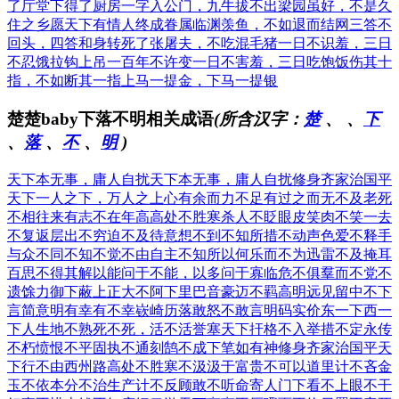
了厅堂下得了厨房
一字入公门，九牛拔不出
梁园虽好，不是久
住之乡
愿天下有情人终成眷属
临渊羡鱼，不如退而结网
三答不
回头，四答和身转
死了张屠夫，不吃混毛猪
一日不识羞，三日
不忍饿
拉钩上吊一百年不许变
一日不害羞，三日吃饱饭
伤其十
指，不如断其一指
上马一提金，下马一提银
楚楚baby下落不明相关成语
(所含汉字：
楚
、
、
下
、
落
、
不
、
明
)
天下本无事，庸人自扰
天下本无事，庸人自扰
修身齐家治国平
天下
一人之下，万人之上
心有余而力不足
有过之而无不及
老死
不相往来
有志不在年高
高处不胜寒
杀人不眨眼
皮笑肉不笑
一去
不复返
层出不穷
迫不及待
意想不到
不知所措
不动声色
爱不释手
与众不同
不知不觉
不由自主
不知所以
何乐而不为
迅雷不及掩耳
百思不得其解
以能问于不能，以多问于寡
临危不俱
羣而不党
不
遗馀力
御下蔽上
正大不阿
下里巴音
豪迈不羁
高明远见
留中不下
言简意明
有幸有不幸
嵚崎历落
敢怒不敢言
明码实价
东一下西一
下
人生地不熟
死不死，活不活
誉塞天下
扞格不入
举措不定
永传
不朽
愤恨不平
固执不通
刻鹄不成
下笔如有神
修身齐家治国平天
下
行不由西州路
高处不胜寒
不汲汲于富贵
不可以道里计
不吝金
玉
不依本分
不治生产
计不反顾
敢不听命
寄人门下
看不上眼
不干