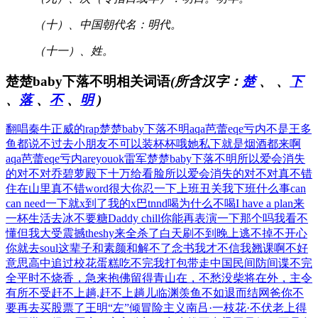
（十）、中国朝代名：明代。
（十一）、姓。
楚楚baby下落不明相关词语
(所含汉字：
楚
、
、
下
、
落
、
不
、
明
)
翻唱秦牛正威的rap
楚楚baby下落不明
aqa芭蕾eqe亏内
不是王多
鱼都说不过去
小朋友不可以装杯杯哦
她私下就是烟酒都来啊
aqa芭蕾eqe亏内
areyouok雷军
楚楚baby下落不明
所以爱会消失
的对不对
乔碧萝殿下十万给看脸
所以爱会消失的对不对
真不错
住在山里真不错
word很大你忍一下
上班丑关我下班什么事
can
can need
一下就x到了我的x巴
tnnd喝为什么不喝
I have a plan
来
一杯生活去冰不要糖
Daddy chill
你能再表演一下那个吗
我看不
懂但我大受震撼
theshy来全杀了
白天刷不到晚上逃不掉
不开心
你就去soul
这辈子和素颜和解不了
念书我才不信我翘课啊
不好
意思高中追过校花
蛋糕吃不完我打包带走
中国民间防间谍不完
全
平时不烧香，急来抱佛
留得青山在，不愁没柴
将在外，主令
有所不受
赶不上趟,赶不上趟儿
临渊羡鱼不如退而结网
爸你不
要再去买股票了
王明“左”倾冒险主义
南吕·一枝花·不伏老
上得