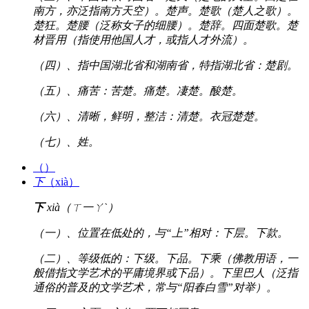
南方，亦泛指南方天空）。楚声。楚歌（楚人之歌）。
楚狂。楚腰（泛称女子的细腰）。楚辞。四面楚歌。楚
材晋用（指使用他国人才，或指人才外流）。
（四）、指中国湖北省和湖南省，特指湖北省：楚剧。
（五）、痛苦：苦楚。痛楚。凄楚。酸楚。
（六）、清晰，鲜明，整洁：清楚。衣冠楚楚。
（七）、姓。
（）
下
（xià）
下
xià（ㄒ一ㄚˋ）
（一）、位置在低处的，与“上”相对：下层。下款。
（二）、等级低的：下级。下品。下乘（佛教用语，一
般借指文学艺术的平庸境界或下品）。下里巴人（泛指
通俗的普及的文学艺术，常与“阳春白雪”对举）。