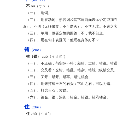
不
bù（ㄅㄨˋ）
（一）、副词。
（二）、用在动词、形容词和其它词前面表示否定或加
谦）。不刊（无须修改，不可磨灭）。不学无术。不速之
（三）、单用，做否定性的回答：不，我不知道。
（四）、用在句末表疑问：他现在身体好不？
错
（cuò）
错（錯）
cuò（ㄘㄨㄛˋ）
（一）、不正确，与实际不符：差错。过错。错讹。错
（二）、交叉着：交错。错乱。错杂。错综（纵横交叉
（三）、叉开：错开。错车。错过机会。
（四）、用来打磨玉石的石头：它山之石，可以为错。
（五）、打磨玉石：攻错。
（六）、镀金、银，涂饰：错金。错银。错彩镂金。
住
（zhù）
住
zhù（ㄓㄨˋ）