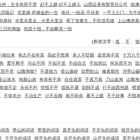
在外，主令有所不受
赶不上趟,赶不上趟儿
山西证券有限责任公司
临渊
恩历险记
克里姆·萨姆金的一生
南吕·一枝花·不伏老
一字入公门，九牛
和身转
水里水里去，火里火里去
死了张屠夫，不吃混毛猪
上山擒虎易
三日吃饱饭
伤其十指，不如断其一指
(所含汉字：
真
、
不
、
错
不相往来
有志不在年高
高处不胜寒
杀人不眨眼
皮笑肉不笑
十万八千
色
爱不释手
与众不同
不知不觉
不由自主
不知所以
何乐而不为
迅
羣而不党
山陬海噬?
不遗馀力
登山逾岭
欱野歕山
修真炼性
河带山砺
巫山洛水
地裂山崩
有幸有不幸
自在逍遥
千真万真
刀山血海
山陬海
举措不定
永传不朽
愤恨不平
固执不通
刻鹄不成
行不由西州路
懵
玉
不依本分
不治生产
计不反顾
敢不听命
看不上眼
不干好事
不惜
的词语
带山的词语
带里的词语
真开头的词语
不开头的词语
错开头的
语
不开头的成语
错开头的成语
在开头的成语
山开头的成语
里开头的