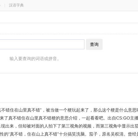
器
|
汉语字典
查询
输入要查询的词语或拼音。
真不错住在山里真不错”，被当做一个梗玩起来了，那么这个梗是什么意思
来了真不错住在山里真不错梗的意思介绍，一起看看吧。出自CS:GO主
呈现出来，但却被对面的人拍下了第三视角的视频，而第三视角中显示出
性的“真不错，住在山上真不错”十分搞笑洗脑。茄子，原名吴权清。曾经是