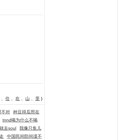
、
住
、
在
、
山
、
里
)
对不对
种豆得瓜照在
tnnd喝为什么不喝
去soul
我像只鱼儿
走
中国民间防间谍不