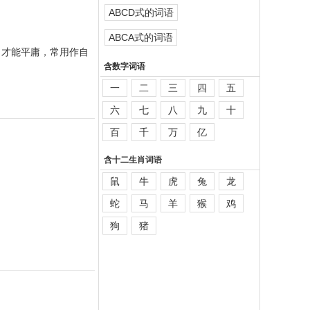
ABCD式的词语
ABCA式的词语
（才能平庸，常用作自
含数字词语
一
二
三
四
五
六
七
八
九
十
百
千
万
亿
含十二生肖词语
鼠
牛
虎
兔
龙
蛇
马
羊
猴
鸡
狗
猪