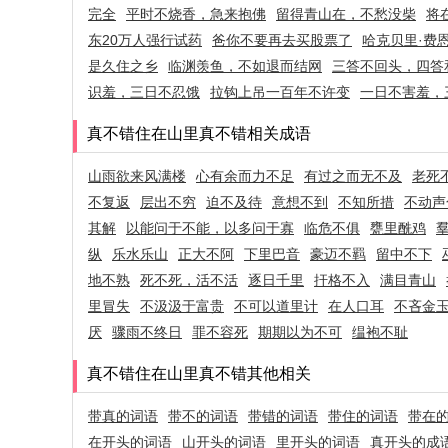
完全
平时不烧香，急来抱佛
留得青山在，不愁没柴
将
东20万人强行试药
爸你不要再去买股票了
哈克贝里·费
是久住之乡
临渊羡鱼，不如退而结网
三答不回头，四答
识羞，三日不忍饿
拉钩上吊一百年不许变
一日不害羞，
真不错住在山里真不错相关成语
山雨欲来风满楼
心有余而力不足
有过之而无不及
老死
不复返
层出不穷
迫不及待
意想不到
不知所措
不动声
其解
以能问于不能，以多问于寡
临危不俱
甕里酰鸡
纵
乐水乐山
正大不阿
下里巴音
豪迈不羁
留中不下
地不熟
死不死，活不活
逐日千里
扞格不入
满目青山
里冒失
不汲汲于富贵
不可以道里计
在人口耳
不吝金
厌
骤雨不终日
罪不容死
期期以为不可
缊袍不耻
真不错住在山里真不错其他相关
带真的词语
带不的词语
带错的词语
带住的词语
带在
在开头的词语
山开头的词语
里开头的词语
真开头的成