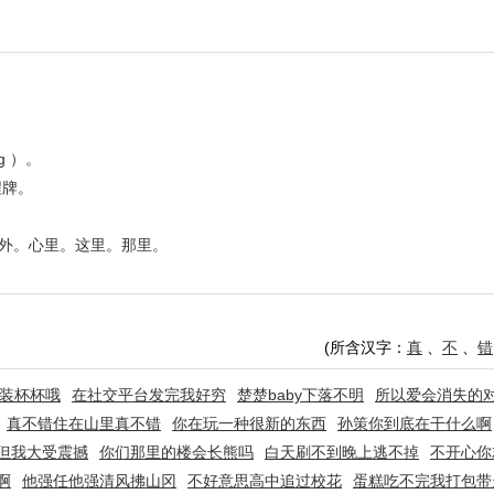
 ）。
程牌。
里外。心里。这里。那里。
(所含汉字：
真
、
不
、
错
装杯杯哦
在社交平台发完我好穷
楚楚baby下落不明
所以爱会消失的
真不错住在山里真不错
你在玩一种很新的东西
孙策你到底在干什么啊
但我大受震撼
你们那里的楼会长熊吗
白天刷不到晚上逃不掉
不开心你就
啊
他强任他强清风拂山冈
不好意思高中追过校花
蛋糕吃不完我打包带