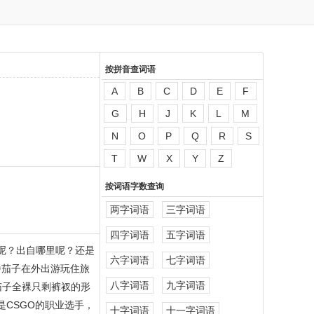
按拼音查词语
A
B
C
D
E
F
G
H
J
K
L
M
N
O
P
Q
R
S
T
W
X
Y
Z
按词语字数查询
两字词语
三字词语
四字词语
五字词语
呢？出自哪里呢？还是
六字词语
七字词语
播茄子在外出游玩住旅
八字词语
九字词语
茄子全裸只剩裤衩的形
CSGO的职业选手，
十字词语
十一字词语