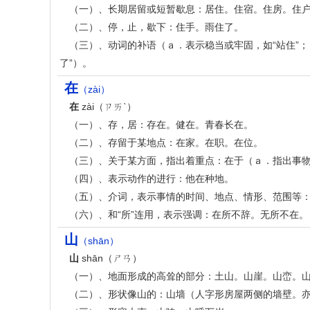
（一）、长期居留或短暂歇息：居住。住宿。住房。住
（二）、停，止，歇下：住手。雨住了。
（三）、动词的补语（ａ．表示稳当或牢固，如“站住”；ｂ
了”）。
在
（zài）
在
zài（ㄗㄞˋ）
（一）、存，居：存在。健在。青春长在。
（二）、存留于某地点：在家。在职。在位。
（三）、关于某方面，指出着重点：在于（ａ．指出事
（四）、表示动作的进行：他在种地。
（五）、介词，表示事情的时间、地点、情形、范围等：在
（六）、和“所”连用，表示强调：在所不辞。无所不在。
山
（shān）
山
shān（ㄕㄢ）
（一）、地面形成的高耸的部分：土山。山崖。山峦。
（二）、形状像山的：山墙（人字形房屋两侧的墙壁。亦