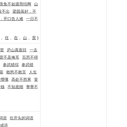
羡鱼不如退而结网
山
拔不出
梁园虽好，不
，开口告人难
一日不
、
住
、
在
、
山
、
里
)
里
庐山真面目
一去
雷不及掩耳
百思不得
参武错综
参武错
筮
敢怒不敢言
人生
里懵懂
高处不胜寒
冒
本钱
不知底细
亹亹不
词语
住开头的词语
成语