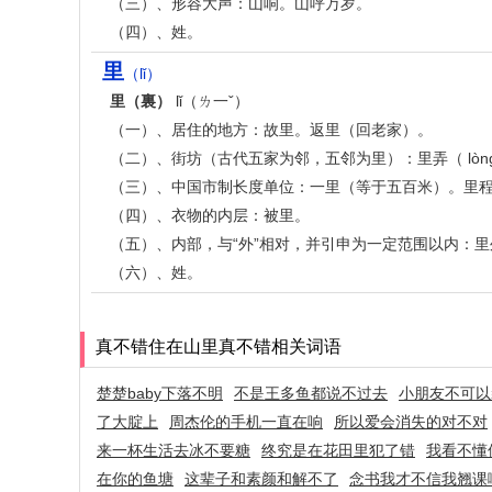
（三）、形容大声：山响。山呼万岁。
（四）、姓。
里
（lǐ）
里（裏）
lǐ（ㄌ一ˇ）
（一）、居住的地方：故里。返里（回老家）。
（二）、街坊（古代五家为邻，五邻为里）：里弄（ lòng
（三）、中国市制长度单位：一里（等于五百米）。里
（四）、衣物的内层：被里。
（五）、内部，与“外”相对，并引申为一定范围以内：
（六）、姓。
真不错住在山里真不错相关词语
楚楚baby下落不明
不是王多鱼都说不过去
小朋友不可以
了大腚上
周杰伦的手机一直在响
所以爱会消失的对不对
来一杯生活去冰不要糖
终究是在花田里犯了错
我看不懂
在你的鱼塘
这辈子和素颜和解不了
念书我才不信我翘课