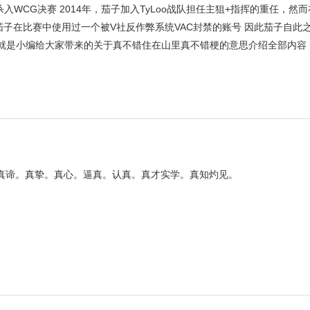
姿态杀入WCG决赛 2014年，茄子加入TyLoo战队担任主狙+指挥的重任，然
茄子在比赛中使用过一个被V社反作弊系统VAC封禁的账号 因此茄子自此
以上就是小编给大家带来的关于真不错住在山里真不错梗的意思介绍全部内
。真谛。真挚。真心。逼真。认真。真才实学。真知灼见。