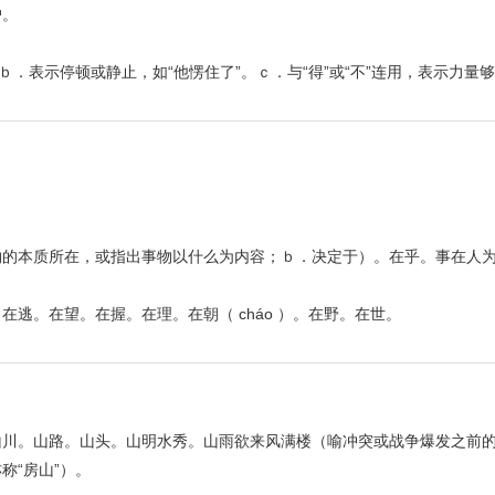
户。
．表示停顿或静止，如“他愣住了”。ｃ．与“得”或“不”连用，表示力量
物的本质所在，或指出事物以什么为内容；ｂ．决定于）。在乎。事在人
逃。在望。在握。在理。在朝（ cháo ）。在野。在世。
山川。山路。山头。山明水秀。山雨欲来风满楼（喻冲突或战争爆发之前
称“房山”）。