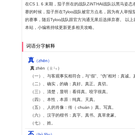
在CS 1. 6 末期，茄子所在的战队ZiNTHAI战队以黑马
赛的时候，茄子所在Tyloo战队被官方点名，因为有人举报
的赛事，随后Tyloo战队跟官方沟通无果后选择弃赛。 
本站，小编将持续更新更多相关攻略。
词语分字解释
真
（zhēn）
真
zhēn（ㄓㄣ）
（一）、与客观事实相符合，与“假”、“伪”相对：真诚
（二）、确实，的确：真好。真正。真切。
（三）、清楚，显明：看得真。咬字很真。
（四）、本性，本原：纯真。天真。
（五）、人的肖像：传（ chuán ）真。写真。
（六）、汉字的楷书：真字。真书。真草隶篆。
（七）、姓。
不
（bù fǒu）