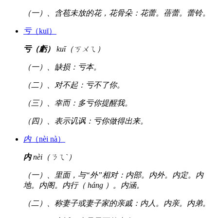
（一）、含苞未放的花，花骨朵：花蕾。蓓蕾。蕾铃。
亏
（kuī）
亏（虧）
kuī（ㄎㄨㄟ）
（一）、缺损：亏本。
（二）、对不起：亏不了你。
（三）、幸而：多亏你提醒我。
（四）、表示讥讽：亏你做得出来。
内
（nèi nà）
内
nèi（ㄋㄟˋ）
（一）、里面，与“外”相对：内部。内外。内定。内
地。内阁。内行（ háng ）。内涵。
（二）、称妻子或妻子家的亲戚：内人。内亲。内弟。