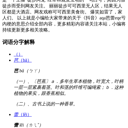
徒步而受到网友关注。 丽丽徒步可可西里无人区，结果无人
区都是大酒店。网友戏称可可西里美食街。 爆笑如雷了，家
人们。 以上就是小编给大家带来的关于《抖音》aqa芭蕾eqe亏
内梗的意思介绍全部内容，更多精彩内容请关注本站，小编将
持续更新更多相关攻略。
词语分字解释
（）
芭
（bā）
芭
bā（ㄅㄚ）
（一）、〔芭蕉〕ａ．多年生草本植物，叶宽大，叶柄
一层一层紧裹着茎。叶和茎的纤维可编绳索；ｂ．这种
植物的果实，跟香蕉相似。
（二）、古书上说的一种香草。
蕾
（lěi）
蕾
lěi（ㄌㄟˇ）