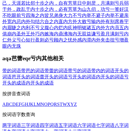
己，天涯若比邻
十步之内，自有芳草
日中则昃，月满则亏
兵弱
于外，政乱于内
十步之内，必有芳草
为山九仞，功亏一篑
好汉
不吃眼前亏
四海之内皆兄弟
身大力不亏
内举不避子
内举不避亲
外宽内忌
内外勾结
六合之内
直内方外
大败亏输
内外有别
席卷宇
内
眉睫之内
利不亏义
腹心内烂
内疚神明
铭诸五内
外方内员
五内
俱崩
内圣外王
外巧内嫉
海内鼎沸
海内无双
益谦亏盈
月满则亏
内
仁外义
亏心短行
盈则必亏
顾内之忧
外感内滞
内外夹击
扭亏增盈
眼内无珠
aqa芭蕾eqe亏内其他相关
带的词语
带芭的词语
带蕾的词语
带亏的词语
带内的词语
开头的
词语
芭开头的词语
蕾开头的词语
亏开头的词语
内开头的词语
亏
开头的成语
内开头的成语
按拼音查词语
A
B
C
D
E
F
G
H
J
K
L
M
N
O
P
Q
R
S
T
W
X
Y
Z
按词语字数查询
两字词语
三字词语
四字词语
五字词语
六字词语
七字词语
八字词