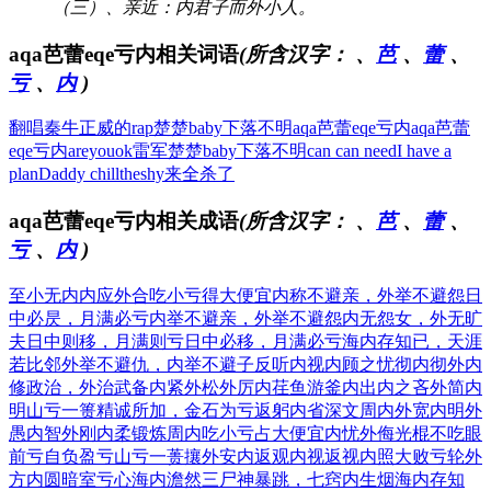
（三）、亲近：内君子而外小人。
aqa芭蕾eqe亏内相关词语
(所含汉字：
、
芭
、
蕾
、
亏
、
内
)
翻唱秦牛正威的rap
楚楚baby下落不明
aqa芭蕾eqe亏内
aqa芭蕾
eqe亏内
areyouok雷军
楚楚baby下落不明
can can need
I have a
plan
Daddy chill
theshy来全杀了
aqa芭蕾eqe亏内相关成语
(所含汉字：
、
芭
、
蕾
、
亏
、
内
)
至小无内
内应外合
吃小亏得大便宜
内称不避亲，外举不避怨
日
中必昃，月满必亏
内举不避亲，外举不避怨
内无怨女，外无旷
夫
日中则移，月满则亏
日中必移，月满必亏
海内存知已，天涯
若比邻
外举不避仇，内举不避子
反听内视
内顾之忧
彻内彻外
内
修政治，外治武备
内紧外松
外厉内荏
鱼游釜内
出内之吝
外简内
明
山亏一篑
精诚所加，金石为亏
返躬内省
深文周内
外宽内明
外
愚内智
外刚内柔
锻炼周内
吃小亏占大便宜
内忧外侮
光棍不吃眼
前亏
自负盈亏
山亏一蒉
攘外安内
返观内视
返视内照
大败亏轮
外
方内圆
暗室亏心
海内澹然
三尸神暴跳，七窍内生烟
海内存知