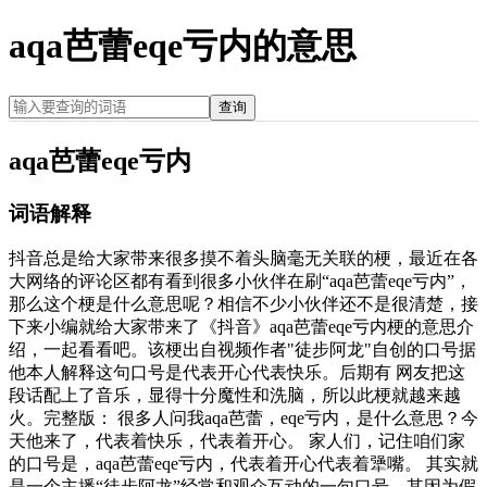
aqa芭蕾eqe亏内的意思
查询
aqa芭蕾eqe亏内
词语解释
抖音总是给大家带来很多摸不着头脑毫无关联的梗，最近在各
大网络的评论区都有看到很多小伙伴在刷“aqa芭蕾eqe亏内”，
那么这个梗是什么意思呢？相信不少小伙伴还不是很清楚，接
下来小编就给大家带来了《抖音》aqa芭蕾eqe亏内梗的意思介
绍，一起看看吧。该梗出自视频作者"徒步阿龙"自创的口号据
他本人解释这句口号是代表开心代表快乐。后期有 网友把这
段话配上了音乐，显得十分魔性和洗脑，所以此梗就越来越
火。完整版： 很多人问我aqa芭蕾，eqe亏内，是什么意思？今
天他来了，代表着快乐，代表着开心。 家人们，记住咱们家
的口号是，aqa芭蕾eqe亏内，代表着开心代表着犟嘴。 其实就
是一个主播“徒步阿龙”经常和观众互动的一句口号，其因为假