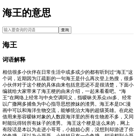
海王的意思
查询
海王
词语解释
相信很多小伙伴在日常生活中或多或少的都有听到过“海王”这
个词，近期因为江疏影的一句海王是什么再次登上热搜，很多
小伙伴对于这个梗的具体由来包括意思还不是很清楚，下面小
编就给大家带来了海王梗的由来介绍，一起来看看吧。“海
王”在网络上经常与中央空调同义，指暧昧关系众zhi多、经常
以广撒网多捕鱼为中心指导思想撩妹的渣男。海王本是DC漫
画中可以和海洋生物交流，能够统治大海的超级英雄。在此处
借用来形容暧昧对象的人数跟海洋里的所有生物差不多，又同
时能玩得转所有妹子的渣男。 海王这个梗是这么来的，网上
有段话是本以为走进小哥哥，小姐姐心房，没想到却游进了你
的鱼塘，还以为小哥哥，小姐姐只有一个鱼塘，却没想到小哥