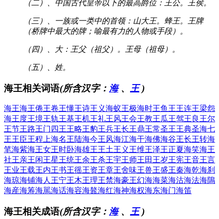
（二）、中国古代皇帝以下的最高爵位：王公。王侯。
（三）、一族或一类中的首领：山大王。蜂王。王牌
（桥牌中最大的牌；喻最有力的人物或手段）。
（四）、大：王父（祖父）。王母（祖母）。
（五）、姓。
海王相关词语
(所含汉字：
海
、
王
)
海王
海王
倦王
卷王
懂王
诗王
义海
蚁王
极海
时王
鱼王
王连
王梁
怨
海
王度
王境
王轨
王基
王机
王礼
王风
王会
王教
王瓜
王驾
王良
王尔
王节
王路
王门
四王
王略
王豹
王兵
王长
王鼎
王常
圣王
王典
圣海
七
王
王臣
王程
上海
名王
陆海
今王
风海
江海
干海
佛海
谷王
长王
转海
笔海
紫海
王女
王时
卧海
雄王
王土
王义
王维
王泽
王正
夏海
笑海
王
社
王亲
王闲
王星
王统
王余
王杀
王宇
王师
王田
王岁
王宪
王音
王言
王业
王载
王内
王书
王徭
王资
王章
王舍
味王
兽王
盛王
秦海
乾海
刹
海
琼海
铺海
人王
宁王
木王
理王
禁海
豪王
幻海
海菜
海沽
海法
海隝
海産
海筹
海駡
海话
海容
海鼇
海红
海神
海权
海东
海门
海笛
海王相关成语
(所含汉字：
海
、
王
)