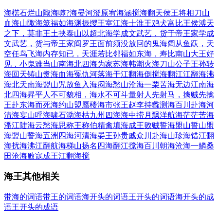
海楛石烂
山陬海噬?
海晏河澄
原宥海涵
搅海翻天
侯王将相
刀山
血海
山陬海筮
福如海渊
振缨王室
江海士
淮王鸡犬
富比王侯
溥天
之下，莫非王土
挟泰山以超北海
学成文武艺，货于帝王家
学成
文武艺，货与帝王家
阎罗王面前须没放回的鬼
海阔从鱼跃，天
空任鸟飞
海内存知已，天涯若比邻
福如东海，寿比南山
大王好
见，小鬼难当
山南海北
四海为家
苏海韩潮
火海刀山
公子王孙
转
海回天
铸山煑海
血海冤仇
河落海干
江翻海倒
搅海翻江
江翻海沸
海北天南
海盟山咒
放鱼入海
闷海愁山
沧海一栗
苦海无边
江南海
北
四海昇平
人不可貌相，海水不可斗量
射人先射马，擒贼先擒
王
赴东海而死
海约山盟
蜃楼海市
张王赵李
持蠡测海
百川赴海
河
清海宴
山呼海啸
石泐海枯
九州四海
海中捞月
飘洋航海
茫茫苦海
潘江陆海
云愁海思
称王称伯
精禽填海
成王败贼
誓海盟山
誓山盟
海
盟山誓海
五洲四海
河清海晏
王孙贵戚
众川赴海
山珍海错
江翻
海扰
海沸江翻
航海梯山
扬名四海
翻江搅海
百川朝海
沧海一鳞
桑
田沧海
败寇成王
江翻海搅
海王其他相关
带海的词语
带王的词语
海开头的词语
王开头的词语
海开头的成
语
王开头的成语