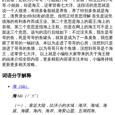
哥.小姐姐，却是海王，还掌管着七大洋。这段话的意思就是
说一个人很渣，有很多备胎就是养鱼，养了特别多鱼就是海
王，渣男渣女(特别渣)的意思。按照正经意思理解 首先是说凭
借海的有利条件而成王业。第二个意思是海上的霸王;海上的
首领。第三个意思是指海上主权。但是在网上的海王可不是上
面这三个意思。该句的流行后续如下：不过没关系，我生是哥
哥的鱼，死是哥哥的鱼罐头，就算是成为了一条臭鱼，我也要
腥了哥哥的一锅好汤。本以为走进了哥哥的心房，没想到只是
游进了哥哥的鱼塘，以为哥哥只有个鱼塘，没想到哥哥是个海
王，还掌管七大洋。 以上就是小编给大家带来的关于海王梗
的由来介绍全部内容，更多精彩内容请关注本站，小编将持续
更新更多相关攻略。
词语分字解释
海
（hǎi）
海
hǎi（ㄏㄞˇ）
（一）、靠近大陆，比洋小的水域：海洋。海域。海
拔。海疆。海内。海岸。海誓山盟。五湖四海。