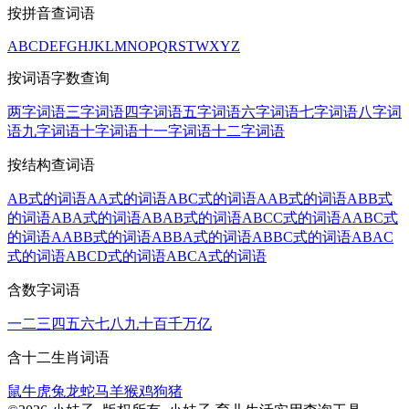
按拼音查词语
A
B
C
D
E
F
G
H
J
K
L
M
N
O
P
Q
R
S
T
W
X
Y
Z
按词语字数查询
两字词语
三字词语
四字词语
五字词语
六字词语
七字词语
八字词
语
九字词语
十字词语
十一字词语
十二字词语
按结构查词语
AB式的词语
AA式的词语
ABC式的词语
AAB式的词语
ABB式
的词语
ABA式的词语
ABAB式的词语
ABCC式的词语
AABC式
的词语
AABB式的词语
ABBA式的词语
ABBC式的词语
ABAC
式的词语
ABCD式的词语
ABCA式的词语
含数字词语
一
二
三
四
五
六
七
八
九
十
百
千
万
亿
含十二生肖词语
鼠
牛
虎
兔
龙
蛇
马
羊
猴
鸡
狗
猪