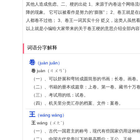
其他人造成焦虑。二、梗的出处 1、来源于内卷这个网络流
降的现象。 它可以被看作是努力的“膨胀”； 2、卷王就
人都卷不过他； 3、卷王一词其实十分 贬义，这类人虽
以上就是小编给大家带来的关于卷王梗的意思介绍全部内容
词语分字解释
卷
（juàn juǎn）
卷
juàn（ㄐㄨㄢˋ）
（一）、可以舒展和弯转成圆筒形的书画：长卷。画卷
（二）、书籍的册本或篇章：上卷。第一卷。藏书十万卷
（三）、考试用的纸：试卷。
（四）、机关里分类汇存的档案、文件：案卷。
王
（wáng wàng）
王
wáng（ㄨㄤˊ）
（一）、古代一国君主的称号，现代有些国家仍用这种称号
（二）、中国古代皇帝以下的最高爵位：王公。王侯。