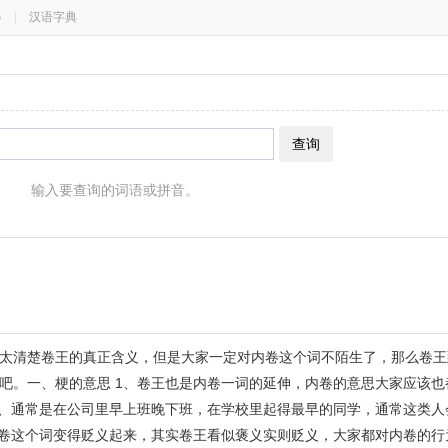
器
|
汉语字典
查询
输入要查询的词语或拼音。
太清楚卷王的真正含义，但是大家一定对内卷这个词不陌生了，那么卷王
吧。一、梗的意思 1、卷王也是内卷一词的延伸，内卷的意思大家应该也
2、通常是在公司里早上班晚下班，在学校里起得最早的同学，通常这类人
内卷这个词变得贬义起来，其实卷王看似褒义实则贬义，大家都对内卷的行