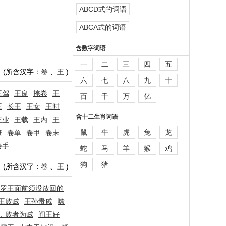
ABCD式的词语
ABCA式的词语
含数字词语
一
二
三
四
五
(所含汉字：
卷
、
王
)
六
七
八
九
十
王驾
王良
掩卷
王
百
千
万
亿
王
长王
王女
王时
含十二生肖词语
王业
王载
王内
王
鼠
牛
虎
兔
龙
班
卷单
卷甲
卷末
卷手
蛇
马
羊
猴
鸡
狗
猪
(所含汉字：
卷
、
王
)
罗王面前须没放回的
王败贼
王孙贵戚
噤
，败者为贼
阎王好