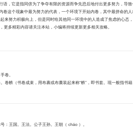
行语，它是指同侪为了争夺有限的资源而争先恐后地付出更多努力，导致个
是在内卷这个现象中最为努力的代表，一个环境下开始内卷，其中最拼命的
然看起来努力积极向上，但是同时给其他同一环境中的人造成了焦虑的心态
，更多精彩内容请关注本站，小编将持续更新更多相关攻略。
。手卷。
。卷帙（书卷成束，用布裹或布囊装起来称“帙”，即书套。现一般指书籍
：王国。王法。公子王孙。王朝（ cháo ）。