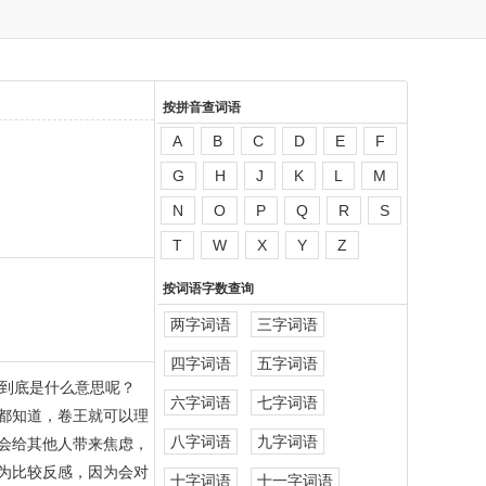
按拼音查词语
A
B
C
D
E
F
G
H
J
K
L
M
N
O
P
Q
R
S
T
W
X
Y
Z
按词语字数查询
两字词语
三字词语
四字词语
五字词语
到底是什么意思呢？
六字词语
七字词语
都知道，卷王就可以理
八字词语
九字词语
会给其他人带来焦虑，
为比较反感，因为会对
十字词语
十一字词语