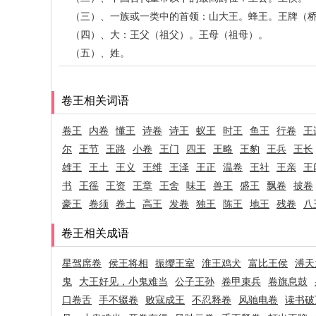
（三）、一族或一类中的首领：山大王。蜂王。王牌（
（四）、大：王父（祖父）。王母（祖母）。
（五）、姓。
卷王相关词语
卷王
内卷
懂王
诗卷
诗王
蚁王
时王
鱼王
行卷
王
尔
王节
王路
小卷
王门
四王
王略
王豹
王兵
王长
雄王
王土
王义
王维
王泽
王正
温卷
王社
王亲
王
书
王徭
王资
王章
王舍
味王
兽王
盛王
飘卷
披卷
豪王
卷须
卷土
高王
发卷
独王
陈王
地王
残卷
八
卷王相关成语
星驾席卷
侯王将相
振缨王室
淮王鸡犬
富比王侯
溥天
鬼
大王好见，小鬼难当
公子王孙
卷甲束兵
卷旗息鼓
口卷舌
手不辍卷
败寇成王
不忍释卷
风驰电卷
读书破