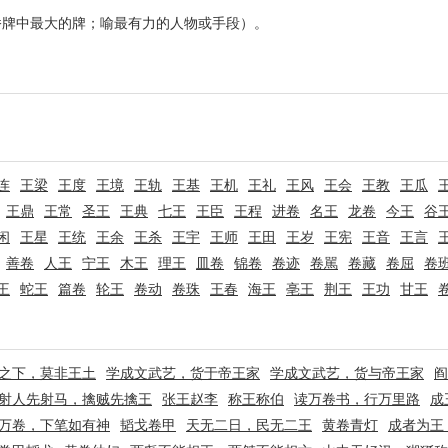
桥牌中最大的牌；喻最有力的人物或手段）。
连
王梁
王度
王境
王轨
王基
王机
王礼
王风
王会
王教
王瓜
王鼎
王常
圣王
王典
七王
王臣
王程
进卷
名王
龙卷
今王
谷
闲
王星
王统
王余
王杀
王宇
王师
王田
王岁
王宪
王音
王言
善卷
人王
宁王
木王
理王
皿卷
锦卷
卷迹
卷駡
卷藏
卷屈
卷
王
蛇王
篇卷
轮王
卷动
卷珠
王春
海王
亳王
荆王
王功
甘王
之下，莫非王土
学成文武艺，货于帝王家
学成文武艺，货与帝王家
阎
射人先射马，擒贼先擒王
张王赵李
称王称伯
读万卷书，行万里路
成
万卷，下笔如有神
韬戈卷甲
天无二日，民无二王
黄卷青灯
成者为王