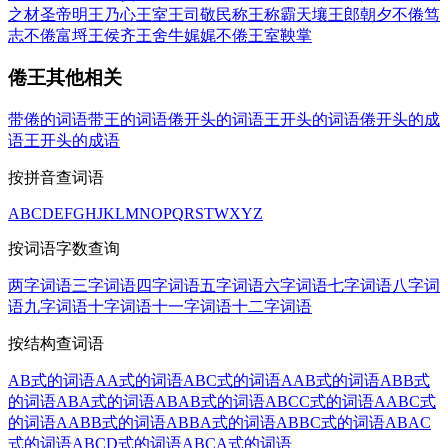
之材
圣帝明王
乃心王室
王司敬民
称王称霸
天壤王郎
朝夕不倦
笃
志不倦
富埒王侯
齐王舍牛
娓娓不倦
王室鞅掌
倦王其他相关
带倦的词语
带王的词语
倦开头的词语
王开头的词语
倦开头的成
语
王开头的成语
按拼音查词语
A
B
C
D
E
F
G
H
J
K
L
M
N
O
P
Q
R
S
T
W
X
Y
Z
按词语字数查询
两字词语
三字词语
四字词语
五字词语
六字词语
七字词语
八字词
语
九字词语
十字词语
十一字词语
十二字词语
按结构查词语
AB式的词语
AA式的词语
ABC式的词语
AAB式的词语
ABB式
的词语
ABA式的词语
ABAB式的词语
ABCC式的词语
AABC式
的词语
AABB式的词语
ABBA式的词语
ABBC式的词语
ABAC
式的词语
ABCD式的词语
ABCA式的词语