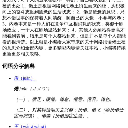
梗的出处 1、倦王是根据网络词汇卷王衍生而来的梗，从积极
向上的奋斗态度到疲惫的生活状态； 2、倦是疲惫的意思，只
想不谙世事的保持着人间清醒，睡自己的大觉，不参与内卷；
3、内卷本来是一种人们在竞争中互相消耗的状态，类似于剧
场效应，一个人在剧场里站起来； 4、其他人必须站得更高才
能看到表演，结果是每个人都站起来，但是并不是每个人都能
看的很清楚。以上就是小编给大家带来的关于网络用语倦王梗
的意思介绍全部内容，更多精彩内容请关注本站，小编将持续
更新更多相关攻略。
词语分字解释
倦
（juàn）
倦
juàn（ㄐㄨㄢˋ）
（一）、疲乏：疲倦。倦怠。倦意。倦容。倦色。
（二）、对某种活动失去兴趣：厌倦。倦飞（喻厌倦仕
宦而归隐）。倦游（厌倦游宦生涯）。
王
（wáng wàng）