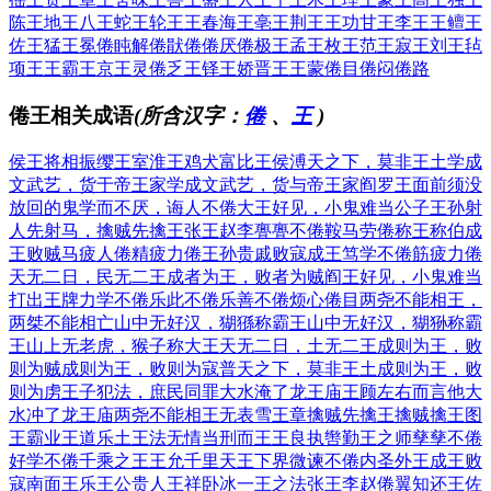
陈王
地王
八王
蛇王
轮王
王春
海王
亳王
荆王
王功
甘王
李王
王鳣
王
佐
王猛
王冕
倦盹
解倦
猒倦
倦厌
倦极
王孟
王枚
王范
王寂
王刘
王毡
项王
王霸
王京
王灵
倦乏
王铎
王娇
晋王
王蒙
倦目
倦闷
倦路
倦王相关成语
(所含汉字：
倦
、
王
)
侯王将相
振缨王室
淮王鸡犬
富比王侯
溥天之下，莫非王土
学成
文武艺，货于帝王家
学成文武艺，货与帝王家
阎罗王面前须没
放回的鬼
学而不厌，诲人不倦
大王好见，小鬼难当
公子王孙
射
人先射马，擒贼先擒王
张王赵李
亹亹不倦
鞍马劳倦
称王称伯
成
王败贼
马疲人倦
精疲力倦
王孙贵戚
败寇成王
笃学不倦
筋疲力倦
天无二日，民无二王
成者为王，败者为贼
阎王好见，小鬼难当
打出王牌
力学不倦
乐此不倦
乐善不倦
烦心倦目
两尧不能相王，
两桀不能相亡
山中无好汉，猢猻称霸王
山中无好汉，猢狲称霸
王
山上无老虎，猴子称大王
天无二日，土无二王
成则为王，败
则为贼
成则为王，败则为寇
普天之下，莫非王土
成则为王，败
则为虏
王子犯法，庶民同罪
大水淹了龙王庙
王顾左右而言他
大
水冲了龙王庙
两尧不能相王
无表雪王章
擒贼先擒王
擒贼擒王
图
王霸业
王道乐土
王法无情
当刑而王
王良执辔
勤王之师
孳孳不倦
好学不倦
千乘之王
王允千里
天王下界
微谏不倦
内圣外王
成王败
寇
南面王乐
王公贵人
王祥卧冰
一王之法
张王李赵
倦翼知还
王佐