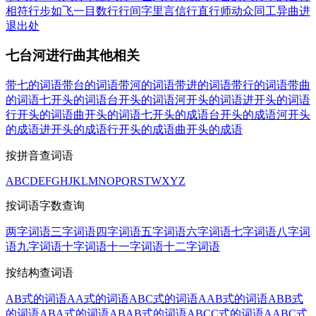
相符
行步如飞
一目数行
行间字里
言信行直
行师动众
同工异曲
进
退出处
七台河进行曲其他相关
带七的词语
带台的词语
带河的词语
带进的词语
带行的词语
带曲
的词语
七开头的词语
台开头的词语
河开头的词语
进开头的词语
行开头的词语
曲开头的词语
七开头的成语
台开头的成语
河开头
的成语
进开头的成语
行开头的成语
曲开头的成语
按拼音查词语
A
B
C
D
E
F
G
H
J
K
L
M
N
O
P
Q
R
S
T
W
X
Y
Z
按词语字数查询
两字词语
三字词语
四字词语
五字词语
六字词语
七字词语
八字词
语
九字词语
十字词语
十一字词语
十二字词语
按结构查词语
AB式的词语
AA式的词语
ABC式的词语
AAB式的词语
ABB式
的词语
ABA式的词语
ABAB式的词语
ABCC式的词语
AABC式