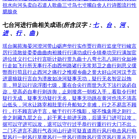
担水向河头卖
白石道人歌曲
三寸鸟七寸嘴
白舍人行诗图
流行性
腮腺炎
七台河进行曲相关成语
(所含汉字：
七
、
台
、
河
、
进
、
行
、
曲
)
瑶台阆苑
海晏河澄
河带山砺
声华行实
作贾行商
行监坐守
行峻言
厉
行流散徙
委委曲曲
肉袒膝行
行满功成
行令猜拳
功完行满
加官
进位
仗义行仁
计行言听
计勋行赏
九曲十八弯
七孔八洞
行化如神
行走如飞
行所无事
行不由西州路
诸行无常
郑卫之曲
行则思义
缓
辔而行
苟且行止
西河之痛
行之惟艰
乡曲之誉
大好山河
河汉予言
进退狼跋
行言自为
溃敌如决河
疑事无功，疑行无名
智足以饰
非，辩足以行说
浮图七级，重在合尖
行而世为天下法
行远必自
迩，登高必自卑
行则连舆，止则接席
一朝权入手，看取令行时
疑行无成，疑事无功
疑行无名，疑事无功
跳在黄河也洗不清
高
山低头，河水让路
宰相肚里行舟船
知之非难，行之不易
言不顾
行，行不顾言
讷于言，敏于行
行不愧影，寝不愧衾
用之则行，
舍之则藏
九层之台，起于累土
前进无路，后退无门
进可以攻，
据可以守
进可以攻，退可以守
行过乎恭
行行重行行
大门不出，
二门不进
言不愿行
气吞河山
行迹可疑
直道而行
风行电击
风行电
掣
风行一时
风行草靡
风行一世
风行雨散
风行雷厉
风行草从
言行