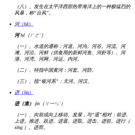
（八）、发生在太平洋西部热带海洋上的一种极猛烈的
风暴，称“台风”。
河
（hé）
河
hé（ㄏㄜˊ）
（一）、水道的通称：河道。河沟。河谷。河流。河
滩。河沿。河鲜（供食用的新鲜河鱼、河虾等）。河
港。河湾。河网。河运。内河。
（二）、特指中国黄河：河套。河防。
（三）、指“银河系”：天河。河汉。
进
（jìn）
进（進）
jìn（ㄐ一ㄣˋ）
（一）、向前或向上移动、发展，与“退”相对：前进。
上进。推进。跃进。进退。进取。进击。进驻。进行（
xíng ）。进而。