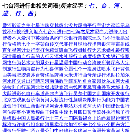
七台河进行曲相关词语
(所含汉字：
七
、
台
、
河
、
进
、
行
、
曲
)
爱河影流之主
七星连珠穿越
熊出没片尾曲
平行宇宙之恋
暗示乌
兹不行
按F进入坦克
七台河进行曲
七海杰尼杰尼
白刀进绿刀出
智者不入爱河
中英烟台条约
中央银行票据
蛇无头而不行
股票发
行价格
第七个十字架
自传交代罪行
月球旅行指南
银河宇宙射线
百年星河计划
行李打包秘笈
吸血飞行树蛙
行为艺术婚礼
银行密
码泄露
偷自行车的人
行云流水礼服
行走速度指数
天水银行惨案
网络行为艺术
太阳系外行星
温暖中国行动
台湾便所餐厅
私人定
制旅行
生物海盗行为
七喜体微心愿
七个一瘦身法
喷水飞行背包
曲美减肥胶囊
茅台奢侈品牌
换大米进行曲
母亲跪行求助
拉加尔
河水怪
交通出行陋习
河南佛教学院
东钓鱼台家园
伏尔加河大桥
法拉利自行车
河北监狱越狱
春运曲线回家
鼻弯曲整形术
城市化
大跃进
彩色自行车道
高超声速飞行
吴楚七国之乱
国家开发银行
北京古观象台
济南黄河大桥
流行性脑膜炎
限制行为能力
中国农
业银行
中国工商银行
隔河岩水电站
郑州黄河大桥
中国建设银行
河伯度事小吏
敦煌曲子词集
生逢七月四日
暂予监外执行
原子行
星模型
中国人民银行
七十三八十四
隔着锅台上炕
睁着眼跳黄河
标准特许银行
担水向河里卖
伏尔加河纤夫
七个头八个胆
东方汇
理银行
平陆七贤八景
公门中好修行
多瑙河三角洲
长东黄河大桥