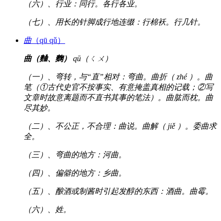
（六）、行业：同行。各行各业。
（七）、用长的针脚成行地连缀：行棉袄。行几针。
曲
（qū qǔ）
曲（麯、麴）
qū（ㄑㄨ）
（一）、弯转，与“直”相对：弯曲。曲折（ zhé ）。曲
笔（①古代史官不按事实、有意掩盖真相的记载；②写
文章时故意离题而不直书其事的笔法）。曲肱而枕。曲
尽其妙。
（二）、不公正，不合理：曲说。曲解（ jiě ）。委曲求
全。
（三）、弯曲的地方：河曲。
（四）、偏僻的地方：乡曲。
（五）、酿酒或制酱时引起发醇的东西：酒曲。曲霉。
（六）、姓。