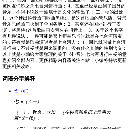
被网友们称之为七台河进行曲； 4、甚至已经蔓延到了国外的
管乐，不得不说这一波属于是文化的输出了； 二、梗的出处
1、这个梗出抖音热门歌曲黑桃a，是这首歌曲的管乐版，背景
音乐已经热门火到了全国各地； 2、甚至还在国外进行了表
演，将黑桃a这首歌曲再次带火在抖音上； 3、关于这个名字
有几种说法，一种可能是暂七师军乐当时就是在七台河演奏
的，还有就是歌曲演唱者是七台河人； 4、因此就叫做七台河
进行曲，不过梗就是用来调侃的，没有什么其他的特别含义；
以上就是小编给大家整理的关于《抖音》七台河进行曲梗的意
思介绍全部内容，更多精彩内容请关注本站，小编将持续更新
更多相关攻略。
词语分字解释
七
（qī）
七
qī（ㄑ一）
（一）、数名，六加一（在钞票和单据上常用大
写“柒”代）。
（二）、文体名，或称“七体”，为赋体的另一种形式。