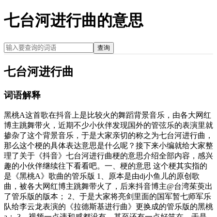
七台河进行曲的意思
查询
七台河进行曲
词语解释
黑桃A这首歌在抖音上是比较火的舞蹈背景音乐，由各大网红
博主跳舞带火，近期不少小伙伴发现国外的管弦乐的表演里就
掺杂了这个背景音乐，于是大家亲切的称之为七台河进行曲，
那么这个梗的具体表达意思是什么呢？接下来小编就给大家整
理了关于《抖音》七台河进行曲梗的意思介绍全部内容，感兴
趣的小伙伴继续往下看看吧。一、梗的意思 这个梗其实指的
是《黑桃A》歌曲的管乐版 1、原本是由dj小鱼儿的原创歌
曲，被各大网红博主跳舞带火了，后来抖音博主@台湾茱萸出
了管乐版的版本； 2、于是大家将亮剑里面的国军暂七师军乐
队给李‌‌‌‌‌‌‌‌‌云龙表演的《拉德斯基进行曲》更换成的管乐版的黑桃
a； 3、视频一点违和感都没有，甚至还有一点好笑在，于是