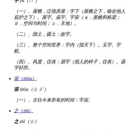
宇
yǔ（ㄩˇ）
（一）、屋檐，泛指房屋：宇下（屋檐之下，喻在他人
庇护之下）。屋宇。庙宇。宇宙（ａ．屋檐和栋梁；
ｂ．空间与时间；ｃ．天地）。
（二）、国土，疆土：故宇。
（三）、整个空间世界：宇内（指天下）。玉宇。宇
航。
（四）、风度，仪表：眉宇（指人的样子，仪表）。器
宇轩昂。
宙
（zhòu）
宙
zhòu（ㄓㄡˋ）
（一）、古往今来所有的时间：宇宙。
之
（zhī）
之
zhī（ㄓ）