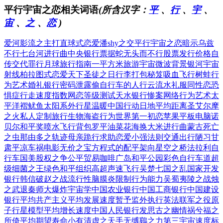
平行宇宙之恋相关词语
(所含汉字：
平
、
行
、
宇
、
宙
、
之
、
恋
)
爱河影流之主
打直球式恋爱
潘shy之交
平行宇宙之恋
暗示乌兹
不行
七台河进行曲
中央银行票据
蛇无头而不行
股票发行价格
自
传交代罪行
月球旅行指南
一平方米旅游
宇宙微波背景
银河宇宙
射线
柏拉图式恋爱
天下圣徒之日
行李打包秘笈
吸血飞行树蛙
行
为艺术婚礼
银行密码泄露
偷自行车的人
行云流水礼服
同性恋恐
惧症
行走速度指数
网恋等级测试
天水银行惨案
网络行为艺术
太
平洋褶鱿鱼
太阳系外行星
温暖中国行动
日地平均距离
圣艾尔摩
之火
私人定制旅行
生物海盗行为
世界第一初恋
苹果平板电脑
诺
贝尔和平奖
喷水飞行背包
罗平油菜花海
换大米进行曲
蒙古死亡
之虫
那由多之轨迹
母亲跪行求助
恋爱小强法则
交通出行陋习
甘
肃平凉车祸
电影无价之宝
方程式的配平
架向星空之桥
法拉利自
行车
国美股权之争
公平贸易咖啡
广岛和平公园
彩色自行车道
超
级细菌之王
绿色和平组织
高超声速飞行
吴楚七国之乱
国家开发
银行
韩信破赵之战
流行性脑膜炎
限制行为能力
吴蜀夷陵之战
烛
之武退秦师
大爆炸宇宙学
中国农业银行
中国工商银行
中国建设
银行
平均共产主义
平均发展速度
暂予监外执行
英法联军之役
原
子行星模型
平均增长速度
中国人民银行
发思古之幽情
祸兮福之
所倚
平均期望寿命
小有清虚之天
手无缚鷄之力
第三宇宙速度
标