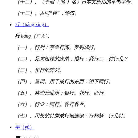
（十二）、〔平假（ jiǎ ）名〕日本文所用的草书字母。
（十三）、古同“评”，评议。
行
（háng xíng）
行
háng（ㄏㄤˊ）
（一）、行列：字里行间。罗列成行。
（二）、兄弟姐妹的次弟；排行：我行二，你行几？
（三）、步行的阵列。
（四）、量词。用于成行的东西：泪下两行。
（五）、某些营业所：银行。花行。商行。
（六）、行业：同行。各行各业。
（七）、用长的针脚成行地连缀：行棉袄。行几针。
宇
（yǔ）