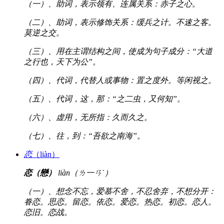
（一）、助词，表示领有、连属关系：赤子之心。
（二）、助词，表示修饰关系：缓兵之计。不速之客。
莫逆之交。
（三）、用在主谓结构之间，使成为句子成分：“大道
之行也，天下为公”。
（四）、代词，代替人或事物：置之度外。等闲视之。
（五）、代词，这，那：“之二虫，又何知”。
（六）、虚用，无所指：久而久之。
（七）、往，到：“吾欲之南海”。
恋
（liàn）
恋（戀）
liàn（ㄌ一ㄢˋ）
（一）、想念不忘，爱慕不舍，不忍舍弃，不想分开：
眷恋。思恋。留恋。依恋。爱恋。热恋。初恋。恋人。
恋旧。恋战。