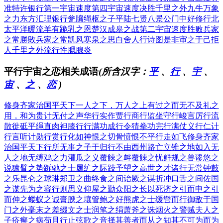
准特许银行
第一宇宙速度
第四宇宙速度
决胜千里之外
九牛万象
之力
东方汇理银行
瓮牖绳枢之子
平陆七贤八景
公门中好修行
北
太平洋暖流
羊有跪乳之恩
楚汉成皋之战
第二宇宙速度
胜败兵家
之常
勝敗兵家之常
凯风寒泉之思
白舍人行诗图
是非审之于己
拒
人千里之外
流行性腮腺炎
平行宇宙之恋相关成语
(所含汉字：
平
、
行
、
宇
、
宙
、
之
、
恋
)
修身齐家治国平天下
一人之下，万人之上
有过之而无不及
礼之
用，和为贵
计无付之
声华行实
作贾行商
行监坐守
行峻言厉
行流
散徙
砥平绳直
肉袒膝行
行满功成
行令猜拳
功完行满
仗义行仁
计
行言听
计勋行赏
行化如神
恨之切骨
愤恨不平
行走如飞
修身齐家
治国平天下
行所无事
之子于归
行不由西州路
亡立锥之地
如入无
人之地
无缚鸡之力
灌瓜之义
覆餗之衅
覆餗之忧
鲜规之兽
谬悠之
说
猿臂之势
跅驰之士
属纩之际
跂予望之
高世之才
诸行无常
钟鼓
之乐
昆仑之球琳
郑卫之曲
终食之间
诒厥之谋
折冲口舌之间
佐国
之谋
先为之容
行则思义
仰屋之勤
众阳之长
以死济之
引而申之
引
而伸之
蝼蚁之诚
膏腴之壤
管鲍之好
熊虎之士
缓辔而行
御敌于国
门之外
毫末之差
缀文之士
润笔之绢
萧斧之诛
烟火之警
贼夫人之
子
疥癣之病
苟且行止
弦歌之音
择其善者而从之
知其不可为而为