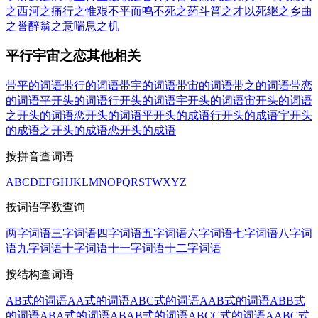
之
西河之痛
行之惟艰
不平而鸣
不死之药
斗筲之才
以死继之
乡曲
之誉
醉翁之意
喘息之机
平行宇宙之恋其他相关
带平的词语
带行的词语
带宇的词语
带宙的词语
带之的词语
带恋
的词语
平开头的词语
行开头的词语
宇开头的词语
宙开头的词语
之开头的词语
恋开头的词语
平开头的成语
行开头的成语
宇开头
的成语
之开头的成语
恋开头的成语
按拼音查词语
A
B
C
D
E
F
G
H
J
K
L
M
N
O
P
Q
R
S
T
W
X
Y
Z
按词语字数查询
两字词语
三字词语
四字词语
五字词语
六字词语
七字词语
八字词
语
九字词语
十字词语
十一字词语
十二字词语
按结构查词语
AB式的词语
AA式的词语
ABC式的词语
AAB式的词语
ABB式
的词语
ABA式的词语
ABAB式的词语
ABCC式的词语
AABC式