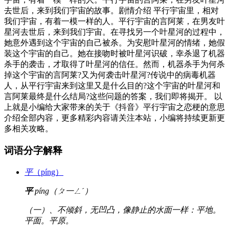
去世后，来到我们宇宙的故事。剧情介绍 平行宇宙里，相对
我们宇宙，有着一模一样的人。平行宇宙的言阿莱，在男友叶
星河去世后，来到我们宇宙。在寻找另一个叶星河的过程中，
她意外遇到这个宇宙的自己被杀。为安慰叶星河的情绪，她假
装这个宇宙的自己。她在接吻时被叶星河识破，幸杀退了机器
杀手的袭击，才取得了叶星河的信任。然而，机器杀手为何杀
掉这个宇宙的言阿莱?又为何袭击叶星河?传说中的病毒机器
人，从平行宇宙来到这里又是什么目的?这个宇宙的叶星河和
言阿莱最终是什么结局?这些问题的答案，我们即将揭开。 以
上就是小编给大家带来的关于《抖音》平行宇宙之恋梗的意思
介绍全部内容，更多精彩内容请关注本站，小编将持续更新更
多相关攻略。
词语分字解释
平
（píng）
平
píng（ㄆ一ㄥˊ）
（一）、不倾斜，无凹凸，像静止的水面一样：平地。
平面。平原。