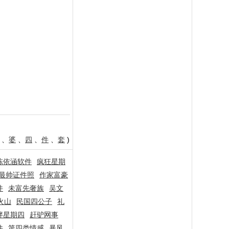
、
婆
、
四
、
件
、
套
)
陈依涵软件
疯狂星期
最帅证件照
作家富豪
件
未富先奢族
吴文
火山
民国四公子
礼
胖星期四
赶驴网事
件
第四类情感
暴风