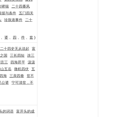
市哮喘
二十四番风
根据与条件
五门四关
头
珍珠港事件
二十
、
婆
、
四
、
件
、
套
)
二十四史无从说起
富
之国
三长四短
连三
四言三
四海昇平
汲汲
四山五岳
微机四伏
五
四海
三亲四眷
贫不
见公婆
宁可清贫，不
头的词语
富开头的成