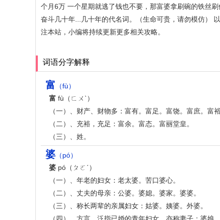
个月6万 一个星期就逃了钱也不要，那富婆拿刷碗的铁丝刷
奋斗几十年...几十年的代名词。（生命可贵，请勿模仿）
注本站，小编将持续更新更多相关攻略。
词语分字解释
富
（fù）
富
fù（ㄈㄨˋ）
（一）、财产、财物多：富有。富足。富饶。富庶。富
（二）、充裕，充足：富余。富态。富丽堂皇。
（三）、姓。
婆
（pó）
婆
pó（ㄆㄛˊ）
（一）、年老的妇女：老太婆。苦口婆心。
（二）、丈夫的母亲：公婆。婆媳。婆家。婆婆。
（三）、称长两辈的亲属妇女：姑婆。姨婆。外婆。
（四）、方言，泛指已婚的青年妇女，亦称妻子：婆娘