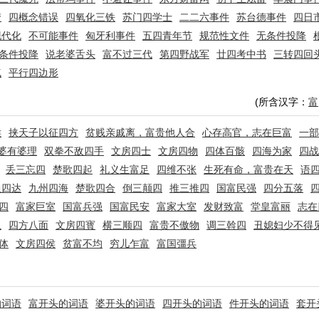
梦
四概念错误
四氧化三铁
苏门四学士
二二六事件
苏台德事件
四日
现代化
不可能事件
匈牙利事件
五四青年节
规范性文件
无条件投降
条件投降
说老婆舌头
富不过三代
第四野战军
廿四考中书
三转四回
气
平行四边形
(所含汉字：
富
侯
挟天子以征四方
贫贱亲戚离，富贵他人合
心存高官，志在巨富
一部
婆有婆理
双拳不敌四手
文房四士
文房四物
四体百骸
四海为家
四战
丢三忘四
楚歌四起
礼义生富足
四维不张
生死有命，富贵在天
语
通四达
九州四海
楚歌四合
倒三颠四
推三推四
国富民强
四分五落
四
富家巨室
国富兵强
国富民安
富家大室
发财致富
堂皇富丽
志在
卫
四方八面
文房四寳
横三顺四
富贵不傲物
调三斡四
丑媳妇少不得
体
文房四侯
贫富不均
穷儿乍富
富国彊兵
的词语
富开头的词语
婆开头的词语
四开头的词语
件开头的词语
套开