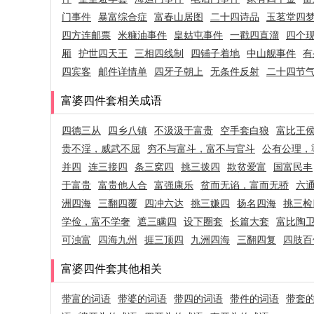
门事件
暴富综合症
富春山居图
二十四诗品
玉茗堂四
四方连邮票
米糠油事件
皇姑屯事件
一戳四直溜
四个
厢
护世四天王
三相四线制
四铺子着地
中山舰事件
有
四宾客
邮件详情单
四牙子朝上
无条件反射
二十四节
富婆四件套相关成语
四德三从
四乡八镇
不汲汲于富贵
空手套白狼
富比王
贵不淫，威武不屈
穷不与富斗，富不与官斗
公有公理，
并四
连三接四
条三窝四
挑三拨四
欺贫爱富
国富民丰
于富贵
富贵他人合
富强康乐
贫而无谄，富而无骄
六
洲四海
三翻四覆
四冲六达
挑三嫌四
扬名四海
挑三检
学俭，富不学奢
遮三瞒四
设下圈套
长篇大套
富比陶
可浊富
四海九州
捱三顶四
九洲四海
三翻四复
四肢百
富婆四件套其他相关
带富的词语
带婆的词语
带四的词语
带件的词语
带套