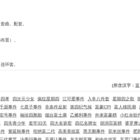
。套曲。配套。
的布置）。
。连环套。
(所含汉字：
富
十四孝
四次元少女
疯狂星期四
江可爱事件
入冬八件套
星期四之歌
千源事件
七君子事件
非条件反射
第四纪气候
富豪CPI
富人移民潮
安号事件
袖珍四胞胎
烟台富士康
乙烯利事件
外来富豪榜
小红伞软
子
四失青少年
套牢33天
四大名瓷窑
四亿名牌女
胡润百富榜
婆罗摩
事件
黄延秋事件
拒绝富二代
高美美炫富
黑天鹅事件
菲米丝事件
肥
三代魔咒
法蒂玛事件
不避让事件
东方财富网
初中生炫富
车震门事