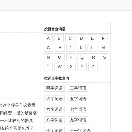
按拼音查词语
A
B
C
D
E
F
G
H
J
K
L
M
N
O
P
Q
R
S
T
W
X
Y
Z
按词语字数查询
两字词语
三字词语
四字词语
五字词语
么这个梗是什么意思
六字词语
七字词语
四件套，指的是富婆
八字词语
九字词语
是一种比较污的器具，
朋友给个富婆包养了一
十字词语
十一字词语