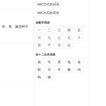
ABCD式的词语
ABCA式的词语
含数字词语
、草、隶、篆四种字
一
二
三
四
五
六
七
八
九
十
百
千
万
亿
含十二生肖词语
鼠
牛
虎
兔
龙
蛇
马
羊
猴
鸡
狗
猪