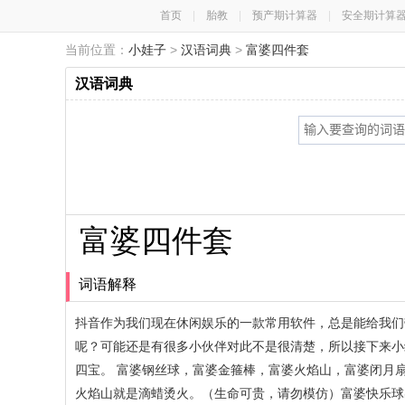
首页
|
胎教
|
预产期计算器
|
安全期计算
当前位置：
小娃子
>
汉语词典
>
富婆四件套
汉语词典
富婆四件套
词语解释
抖音作为我们现在休闲娱乐的一款常用软件，总是能给我们
呢？可能还是有很多小伙伴对此不是很清楚，所以接下来小
四宝。 富婆钢丝球，富婆金箍棒，富婆火焰山，富婆闭月
火焰山就是滴蜡烫火。（生命可贵，请勿模仿）富婆快乐球