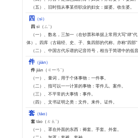
（五）、旧时指从事某些职业的妇女：媒婆。收生婆。
四
（sì）
四
sì（ㄙˋ）
（一）、数名，三加一（在钞票和单据上常用大写“肆”
体）。四库（古籍经、史、子、集四部的代称。亦称“四部
（二）、中国古代乐谱的记音符号，相当于简谱中的低音“
件
（jiàn）
件
jiàn（ㄐ一ㄢˋ）
（一）、量词，用于个体事物：一件事。
（二）、指可以一一计算的事物：零件儿。案件。
（三）、不平常的大事情：事件。
（四）、文书证明之类：文件。来件。证件。
套
（tào）
套
tào（ㄊㄠˋ）
（一）、罩在外面的东西：褥套。手套。外套。
（二）、加罩：套裤。套袖。