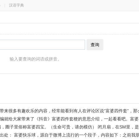
器
|
汉语字典
查询
输入要查询的词语或拼音。
带来很多有趣欢乐的内容，经常能看到有人在评论区说“富婆四件套”，那
编就给大家带来了《抖音》富婆四件套梗的意思介绍，一起看看吧。富婆
扇，圈子里俗称富婆四宝。（生命可贵，请勿模仿） 闭月扇，在SM里，
出处： 富婆快乐球，源自于微博上流行的一个段子，内容如下：之前我