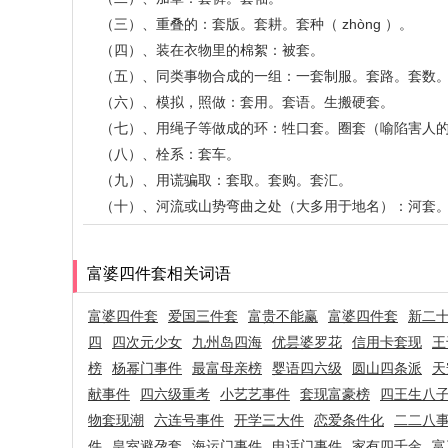
（三）、重叠的：套版。套耕。套种（ zhòng ）。
（四）、装在衣物里的棉絮：被套。
（五）、同类事物合成的一组：一套制服。套路。套数
（六）、模拟，照做：套用。套语。生搬硬套。
（七）、用绳子等做成的环：牲口套。圈套（喻陷害人
（八）、栓系：套车。
（九）、用谎骗取：套取。套购。套汇。
（十）、河流或山势弯曲之处（大多用于地名）：河套
富婆四件套相关词语
富婆四件套
爱国三件套
富贵不能赢
富婆四件套
新二
四
四次元少女
九州岛四海
优昙婆罗花
信用卡套现
王
榜
杨幂门事件
最富母亲榜
婴语四六级
圆山四条派
天
献事件
四六级重考
小艺艺事件
套现富豪榜
四王生八
物套现潮
六连号事件
开学三大件
恋爱条件化
二二八
件
皇室避孕套
海运门事件
电话门事件
家有四千金
富