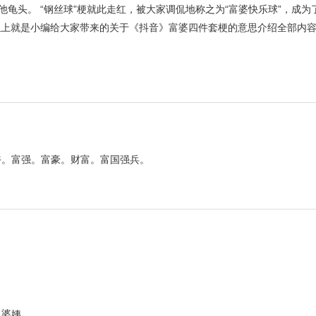
他龟头。 “钢丝球”梗就此走红，被大家调侃地称之为“富婆快乐球”，成
 以上就是小编给大家带来的关于《抖音》富婆四件套梗的意思介绍全部内
裕。富强。富豪。财富。富国强兵。
。婆姨。