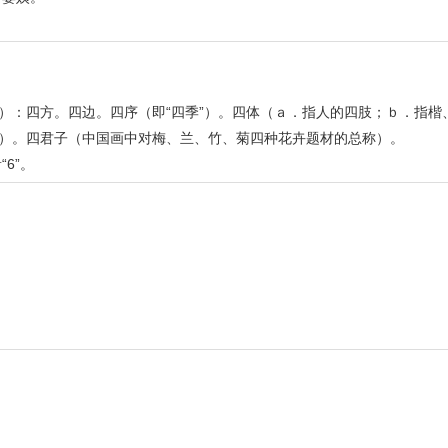
代）：四方。四边。四序（即“四季”）。四体（ａ．指人的四肢；ｂ．指楷
”）。四君子（中国画中对梅、兰、竹、菊四种花卉题材的总称）。
6”。