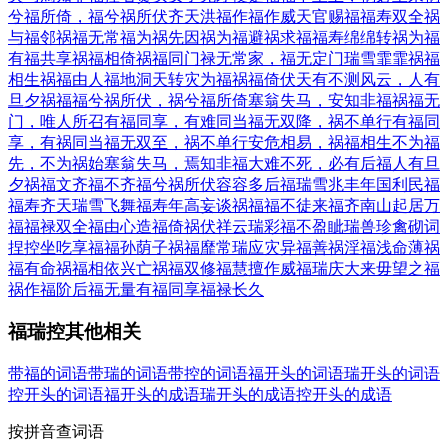
兮福所倚，福兮祸所伏
齐天洪福
作福作威
天官赐福
福寿双全
祸
与福邻
祸福无常
福为祸先
因祸为福
避祸求福
福寿绵绵
转祸为福
有福共享
祸福相倚
祸福同门
禄无常家，福无定门
瑞雪霏霏
祸福
相生
祸福由人
福地洞天
转灾为福
祸福倚伏
天有不测风云，人有
旦夕祸福
福兮祸所伏，祸兮福所倚
塞翁失马，安知非福
祸福无
门，唯人所召
有福同享，有难同当
福无双降，祸不单行
有福同
享，有祸同当
福无双至，祸不单行
安危相易，祸福相生
不为福
先，不为祸始
塞翁失马，焉知非福
大难不死，必有后福
人有旦
夕祸福
文齐福不齐
福兮祸所伏
容容多后福
瑞雪兆丰年
国利民福
福寿齐天
瑞雪飞舞
福寿年高
妄谈祸福
福不徒来
福齐南山
起居万
福
福禄双全
福由心造
福倚祸伏
祥云瑞彩
福不盈眦
瑞兽珍禽
砌词
捏控
坐吃享福
福孙荫子
祸福靡常
瑞应灾异
福善祸淫
福浅命薄
祸
福有命
祸福相依
兴亡祸福
双修福慧
擅作威福
瑞庆大来
毋望之福
祸作福阶
后福无量
有福同享
福禄长久
福瑞控其他相关
带福的词语
带瑞的词语
带控的词语
福开头的词语
瑞开头的词语
控开头的词语
福开头的成语
瑞开头的成语
控开头的成语
按拼音查词语