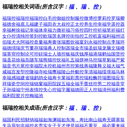
福瑞控相关词语
(所含汉字：
福
、
瑞
、
控
)
福瑞控
福瑞控
福瑞控
白毛控
御姐控
制服控
微博控
萝莉控
罗瑞卿
福德舍
福底儿
福建子
福田衣
大叔控
正太控
养生控
幸福学
遥控器
幸福树
徐福记
幸福体
幸福力
微祈福
习俗控
四叶控
祈福笔
祈福灯
女仆控
清纯控
签到控
欧瑞莲
名牌控
街拍控
工控机
富福利
福州话
伯瑞犬
大阿福
控盘量
福寿膏
张瑞图
饮福宴
刘永福
控制点
李瑞环
福德绵
瑞庆节
董存瑞
瑞典人
控制器
瑞金市
瑞圣奴
瑞龙脑
文瑞楼
瑞英帘
控制论
可控硅
瑞士人
墙控板
福庆钱
厚福港
瑞鹤仙
国货控
瑞圣花
徐福岛
随车瑞
熊猫控
饮福礼
五福饼
神马控
瑞草魁
福严紫
福音书
片尾控
幸福院
水控机
福州市
控筹线
善福隆
释义福
大福气
咸福宫
发型控
隆福寺
哈瑞鹰
福陵山
外貌控
享清福
福绥境
福马林
幸福感
福建省
瑞鹧鸪
全福寿
卡莱福
彩票控
瑞粒酶
符瑞图
瑞应车
祥瑞瓷
空间控
瑞锦窠
福田院
踩五福
全福手
蕾丝控
男二控
福音堂
子孙瑞
福宁州
表情控
失心控
福字履
福德田
正人控
福清州
福利费
福利院
胶片控
梅福池
福瑞控相关成语
(所含汉字：
福
、
瑞
、
控
)
福国利民
招财纳福
福如海渊
福如东海，寿比南山
福寿无疆
塞翁
失马焉知非福
控名责实
女子无才便是福
福不重至，祸必重来
祸