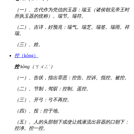
（一）、古代作为凭信的玉器：瑞玉（诸侯朝见帝王时
所执玉器的统称）。瑞节。瑞符。
（二）、吉详，好预兆：瑞气。瑞芝。瑞签。瑞雨。祥
瑞。
（三）、姓。
控
（kòng）
控
kòng（ㄎㄨㄥˋ）
（一）、告状，指出罪恶：控告。控诉。指控。被控。
（二）、节制，驾驭：控制。遥控。
（三）、开弓：弓不再控。
（四）、投：控于地。
（五）、人的头部朝下或使让残液流出容器的口朝下：
控净。控一控。