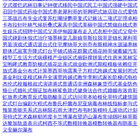
交式摆烂
武林旧事记
钟摆式移民
中国式民工
中国式强硬
中国式
召回
中国式药妆
中国式养老
犀利哥的哥
网吧式旅店
甜点式爱情
三英战吕布
失业式复苏
红嘴绿鹦哥
复式记账法
二项式定理
卓柏
卡布拉
针叶林气候
折叠式家具
中国式美丽
中国式禁烟
自残式养
生
娱乐式招聘
中国式父亲
伊甸园瀑布
走入式衣柜
中国式父母
中
国式碑剧
休假式治疗
项墨林棐几
新娘哥斯拉
我哥是镇长
犀利哥
男装
演戏式通话
退台式住宅
摩纳哥大街
乔布斯精神
水源涵养林
群体式寂寞
升降式灯台
平铺式插花
群聚式插花
帅哥储蓄罐
汽车
模型工
生活方式病
裸模产业链
区式俯卧撑
拼装式住房
米其林宝
宝
咆哮式教育
阶梯式插花
近亲式就业
欧洲式期权
模板依赖症
开
放式基金
分布式计算
墨西哥地震
离子方程式
跨越式发展
封闭式
基金
利比亚模式
林丹全满贯
跨越式教学
李刚式家长
阶梯式电价
杰伦式校服
根叔式演讲
港式普通话
非洲森林象
货币式基金
防色
狼公式
婚礼式颁证
加布林鲨鱼
跪式健身法
合作式婚姻
布洛肯彩
虹
放养式教育
反式脂肪酸
非正式访问
哥本哈根化
哥特式建筑
固
定式灯台
编剧方程式
布鲁氏杆菌
布尼亚病毒
布林线指标
参与式
预算
质能关系式
吉林陨石雨
大津巴布韦
时装模特儿
滚动式计划
哥特式艺术
森林郁闭度
卡兰博瀑布
望庐山瀑布
常绿阔叶林
哥斯
达黎加
轨道表示式
柯西不等式
数模转换器
模数转换器
布朗基主
义
安赫尔瀑布