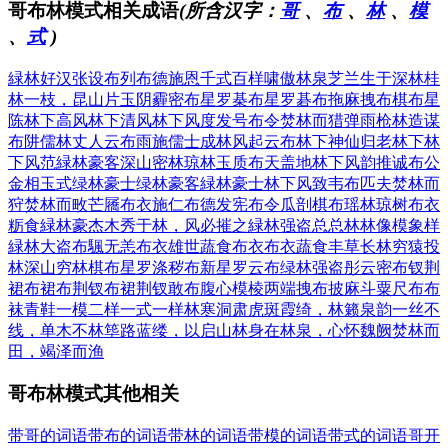
哥布林模式相关成语
(所含汉字：
哥
、
布
、
林
、
模
、
式
)
緑林好汉
张设布列
布德施恩
千式百样
啸傲林泉
芝兰生于深林
桂
林一枝，昆山片玉
阴霾密布
星罗棊布
星罗碁布
拖麻拽布
棋布星
陈
林下高风
林下清风
林下风度
发号布令
焚林而猎
弹雨枪林
造谋
布阱
儒林丈人
云布雨施
儒士成林
风起云布
林下神仙
归老林下
林
下风范
緑林豪客
深山密林
琼林玉质
布天盖地
林下风韵
推诚布公
金相玉式
绿林豪士
绿林豪客
緑林豪士
林下风致
韦布匹夫
焚林而
狩
焚林而畋
芒屩布衣
施仁布德
发宪布令
瓜剖棋布
瑶林琼树
布衣
粝食
緑林豪杰
木秀于林，风必摧之
緑林强盗
总总林林
像模象样
緑林大盗
布颿无恙
布衣雄世
蔬食布衣
布衣蔬食
丰草长林
穷猿投
林
深山穷林
棋布星罗
涤秽布新
星罗云布
绿林强盗
彤云密布
钗荆
裙布
裙布荆钗
布裙荆钗
敢布腹心
模棱两端
拽布披麻
斗粟尺布
布
袜青鞋
一模二样
一式一样
林寒洞肃
虎斑霞绮，林籁泉韵
一丝不
线，单木不林
筚路蓝缕，以启山林
身在林泉，心怀魏阙
焚林而
田，竭泽而渔
哥布林模式其他相关
带哥的词语
带布的词语
带林的词语
带模的词语
带式的词语
哥开