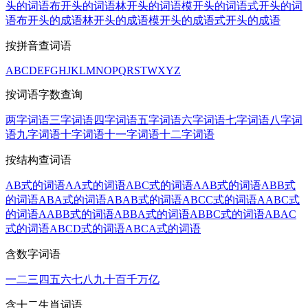
头的词语
布开头的词语
林开头的词语
模开头的词语
式开头的词
语
布开头的成语
林开头的成语
模开头的成语
式开头的成语
按拼音查词语
A
B
C
D
E
F
G
H
J
K
L
M
N
O
P
Q
R
S
T
W
X
Y
Z
按词语字数查询
两字词语
三字词语
四字词语
五字词语
六字词语
七字词语
八字词
语
九字词语
十字词语
十一字词语
十二字词语
按结构查词语
AB式的词语
AA式的词语
ABC式的词语
AAB式的词语
ABB式
的词语
ABA式的词语
ABAB式的词语
ABCC式的词语
AABC式
的词语
AABB式的词语
ABBA式的词语
ABBC式的词语
ABAC
式的词语
ABCD式的词语
ABCA式的词语
含数字词语
一
二
三
四
五
六
七
八
九
十
百
千
万
亿
含十二生肖词语