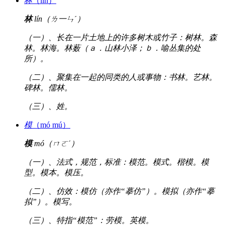
林
（lín）
林
lín（ㄌ一ㄣˊ）
（一）、长在一片土地上的许多树木或竹子：树林。森
林。林海。林薮（ａ．山林小泽；ｂ．喻丛集的处
所）。
（二）、聚集在一起的同类的人或事物：书林。艺林。
碑林。儒林。
（三）、姓。
模
（mó mú）
模
mó（ㄇㄛˊ）
（一）、法式，规范，标准：模范。模式。楷模。模
型。模本。模压。
（二）、仿效：模仿（亦作“摹仿”）。模拟（亦作“摹
拟”）。模写。
（三）、特指“模范”：劳模。英模。