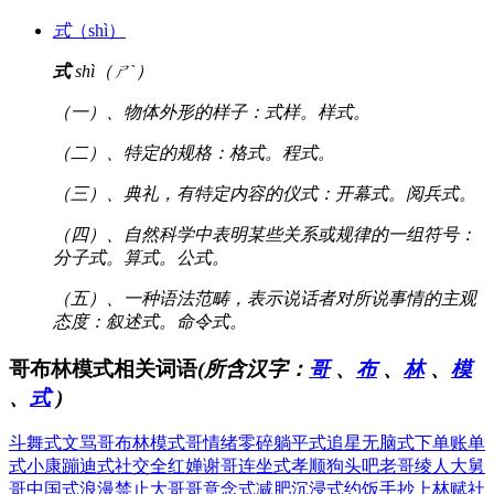
式
（shì）
式
shì（ㄕˋ）
（一）、物体外形的样子：式样。样式。
（二）、特定的规格：格式。程式。
（三）、典礼，有特定内容的仪式：开幕式。阅兵式。
（四）、自然科学中表明某些关系或规律的一组符号：
分子式。算式。公式。
（五）、一种语法范畴，表示说话者对所说事情的主观
态度：叙述式。命令式。
哥布林模式相关词语
(所含汉字：
哥
、
布
、
林
、
模
、
式
)
斗舞式文骂
哥布林模式
哥情绪零碎
躺平式追星
无脑式下单
账单
式小康
蹦迪式社交
全红婵谢哥
连坐式孝顺
狗头吧老哥
绫人大舅
哥
中国式浪漫
禁止大哥哥
意念式减肥
沉浸式约饭
手抄上林赋
社