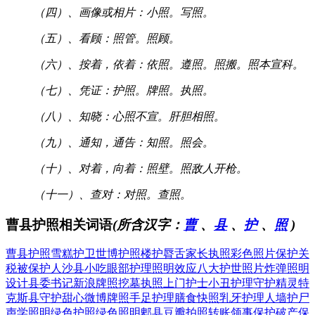
（四）、画像或相片：小照。写照。
（五）、看顾：照管。照顾。
（六）、按着，依着：依照。遵照。照搬。照本宣科。
（七）、凭证：护照。牌照。执照。
（八）、知晓：心照不宣。肝胆相照。
（九）、通知，通告：知照。照会。
（十）、对着，向着：照壁。照敌人开枪。
（十一）、查对：对照。查照。
曹县护照相关词语
(所含汉字：
曹
、
县
、
护
、
照
)
曹县护照
雪糕护卫
世博护照
楼护脣舌
家长执照
彩色照片
保护关
税
被保护人
沙县小吃
眼部护理
照明效应
八大护世
照片炸弹
照明
设计
县委书记
新浪牌照
挖墓执照
上门护士
小丑护理
守护精灵
特
克斯县
守护甜心
微博牌照
手足护理
膳食快照
乳牙护理
人墙护尸
声学照明
绿色护照
绿色照明
郫县豆瓣
拍照转账
领事保护
破产保