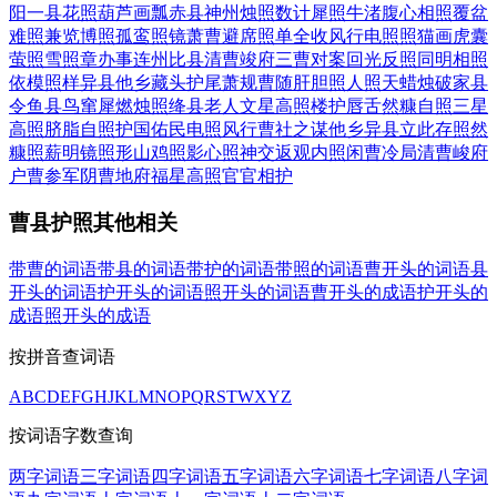
阳一县花
照葫芦画瓢
赤县神州
烛照数计
犀照牛渚
腹心相照
覆盆
难照
兼览博照
孤鸾照镜
萧曹避席
照单全收
风行电照
照猫画虎
囊
萤照雪
照章办事
连州比县
清曹竣府
三曹对案
回光反照
同明相照
依模照样
异县他乡
藏头护尾
萧规曹随
肝胆照人
照天蜡烛
破家县
令
鱼县鸟窜
犀燃烛照
绛县老人
文星高照
楼护唇舌
然糠自照
三星
高照
脐脂自照
护国佑民
电照风行
曹社之谋
他乡异县
立此存照
然
糠照薪
明镜照形
山鸡照影
心照神交
返观内照
闲曹冷局
清曹峻府
户曹参军
阴曹地府
福星高照
官官相护
曹县护照其他相关
带曹的词语
带县的词语
带护的词语
带照的词语
曹开头的词语
县
开头的词语
护开头的词语
照开头的词语
曹开头的成语
护开头的
成语
照开头的成语
按拼音查词语
A
B
C
D
E
F
G
H
J
K
L
M
N
O
P
Q
R
S
T
W
X
Y
Z
按词语字数查询
两字词语
三字词语
四字词语
五字词语
六字词语
七字词语
八字词