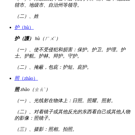
辖市、地级市、自治州等领导。
（二）、姓
护
（hù）
护（護）
hù（ㄏㄨˋ）
（一）、使不受侵犯和损害：保护。护卫。护理。护
士。护航。护林。辩护。守护。
（二）、掩蔽，包庇：护短。庇护。
照
（zhào）
照
zhào（ㄓㄠˋ）
（一）、光线射在物体上：日照。照耀。照射。
（二）、对着镜子或其他反光的东西看自己或其他人物
的影像：照镜子。
（三）、摄影：照相。拍照。