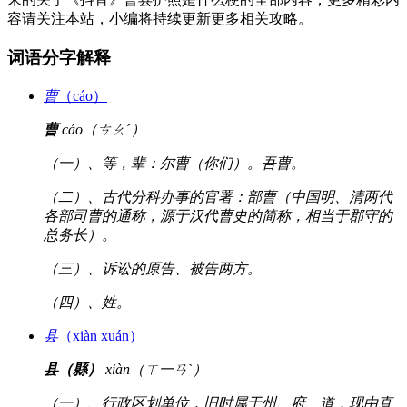
容请关注本站，小编将持续更新更多相关攻略。
词语分字解释
曹
（cáo）
曹
cáo（ㄘㄠˊ）
（一）、等，辈：尔曹（你们）。吾曹。
（二）、古代分科办事的官署：部曹（中国明、清两代
各部司曹的通称，源于汉代曹史的简称，相当于郡守的
总务长）。
（三）、诉讼的原告、被告两方。
（四）、姓。
县
（xiàn xuán）
县（縣）
xiàn（ㄒ一ㄢˋ）
（一）、行政区划单位，旧时属于州、府、道，现由直