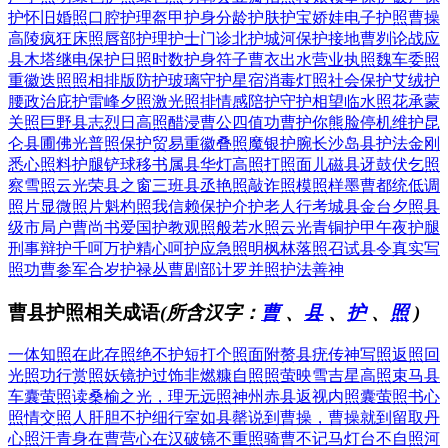
护
怀旧婚照
口腔护理
盔甲护身
分龄护肤
护宝娇娃
电子护照
曹操
高陵
疯狂床照
唇部护理
护士门诊
北护城河
保护接地
曹刿论战
应
县木塔
继电保护
日照时数
护身符子
曹衣出水
营业执照
魏车委照
重徽迭照
照相排版
防护玻璃
守护星宿
消毒灯照
社会保护
艾绒护
腰
政治庇护
雷峰夕照
激光照排
情感陪护
守护相望
临水照花
承蒙
关照
巨野县志
烈日高照
醋浸曹公
四值功曹
护你熊脸
停机维护
昆
仑县圃
佛光普照
保护贸易
重徽叠照
魔银护腕
长沙岛县
护法金刚
悉心照料
护腿铲球
移书属县
华灯高照
打照面儿
磁县迓鼓
伏乞照
察
雪照云光
荣县之窗
三班县丞
艳照敲诈
照模照样
墨曹都统
低调
照片
显微照片
魁杓照我
信赖保护
介护老人
行考城县
金台夕照
县
级市局
户曹尚书
爱国护教
观照般若
水照云光
青铜护甲
午夜护腿
刑事辩护
千呵万护
精心呵护
应急照明
枫林落照
召试县令
真实写
照
功曹参军
合岁护禄
丛曹剧部
计罗并照
护法善神
曹县护照相关成语
(所含汉字：
曹
、
县
、
护
、
照
)
一体知照
在此存照
绝不护短
打个照面
附赘县疣
传神写照
返照回
光
照功行赏
照妖镜
护过饰非
燃糠自照
照萤映雪
吉星高照
束马县
车
囊萤照读
桑榆之光，理无远照
神州赤县
返视内照
囊萤照书
心
照情交
照人肝胆
不护细行
室如县罄
说到曹操，曹操就到
留取丹
心照汗青
身在曹营心在汉
破镜不重照
骑曹不记马
灯台不自照
河