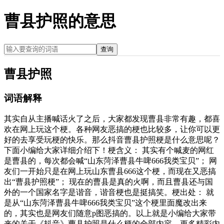
曹县护照的意思
查询
曹县护照
词语解释
其实自从主播喊话火了之后，大家都发现曹县非常有趣，都喜
欢在网上玩这个梗。各种网友恶搞的梗也比较多，让你可以更
好的去享受玩梗的快乐。那么抖音曹县护照梗是什么意思呢？
下面小编给大家详细介绍下！梗含义： 其实有个喊麦的网红
是曹县的，每次都会喊“山东菏泽曹县牛啤666我类宝贝”； 网
友们一开始只是在网上玩山东曹县666这个梗，而现在又恶搞
出“曹县护照梗”； 现在的曹县是真的火啊，而且曹县还与国
外的一个国家名字是谐音，谐音梗也是挺搞笑。梗出处： 就
是从“山东菏泽曹县牛啤666我类宝贝”这个梗里面魔改出来
的，其实也是网友们随意p图恶搞的。以上就是小编给大家带
来的关于《抖音》曹县护照是什么梗的全部内容，更多精彩内