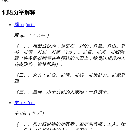
词语分字解释
群
（qún）
群
qún（ㄑㄨㄣˊ）
（一）、相聚成伙的，聚集在一起的：群岛。群山。群
书。群芳。群居。群落（ luò ）。群集。群雕。群蚁附
膻（许多蚂蚁附着在有膻味的东西上；喻臭味相投的人
趋炎附势，追逐私利）。
（二）、众人：群众。群情。群雄。群策群力。群威群
胆。
（三）、量词，用于成群的人或物：一群孩子。
主
（zhǔ）
主
zhǔ（ㄓㄨˇ）
（一）、权力或财物的所有者，家庭的首脑：主人。物