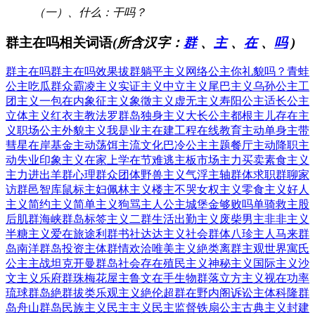
（一）、什么：干吗？
群主在吗相关词语
(所含汉字：
群
、
主
、
在
、
吗
)
群主在吗
群主在吗
效果拔群
躺平主义
网络公主
你礼貌吗？
青蛙
公主
吃瓜群众
霸凌主义
实证主义
中立主义
尾巴主义
乌孙公主
工
团主义
一包在内
象征主义
象徵主义
虚无主义
寿阳公主
适长公主
立体主义
红衣主教
法罗群岛
独身主义
大长公主
都根主儿
存在主
义
职场公主
外貌主义
我是业主
在建工程
在线教育
主动单身
主带
彗星
在岸基金
主动荡饵
主流文化
巴冷公主
主题餐厅
主动降职
主
动失业
印象主义
在家上学
在节难逃
主板市场
主力买卖
素食主义
主力进出
羊群心理
群众团体
野兽主义
气浮主轴
群体求职
群聊家
访
群邑智库
鼠标主妇
佩林主义
楼主不哭
女权主义
零食主义
好人
主义
简约主义
简单主义
狗骂主人
公主城堡
金够败吗
单骑救主
股
后肌群
海峡群岛
标签主义
二群生活
出勤主义
废柴男主
非非主义
半糖主义
爱在旅途
利群书社
达达主义
社会群体
八珍主人
马来群
岛
南洋群岛
投资主体
群情欢洽
唯美主义
絶类离群
主观世界
寓氏
公主
主战坦克
开曼群岛
社会存在
殖民主义
神秘主义
国际主义
沙
文主义
乐府群珠
梅花屋主
鲁文在手
生物群落
立方主义
视在功率
琉球群岛
絶群拔类
乐观主义
絶伦超群
在野内阁
诉讼主体
科隆群
岛
舟山群岛
民族主义
民主主义
民主监督
铁扇公主
古典主义
封建