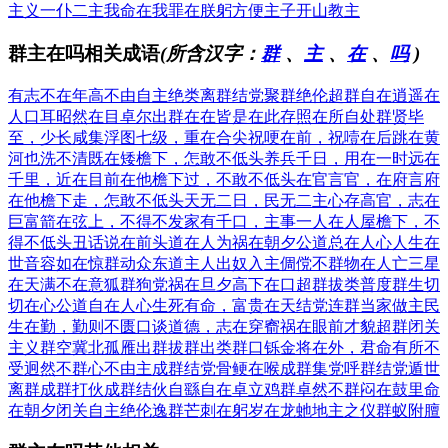
主义
一仆二主
我命在我
罪在朕躬
方便主子
开山教主
群主在吗相关成语
(所含汉字：
群
、
主
、
在
、
吗
)
有志不在年高
不由自主
绝类离群
结党聚群
绝伦超群
自在逍遥
在
人口耳
昭然在目
卓尔出群
在在皆是
在此存照
在所自处
群贤毕
至，少长咸集
浮图七级，重在合尖
祝哽在前，祝噎在后
跳在黄
河也洗不清
既在矮檐下，怎敢不低头
养兵千日，用在一时
远在
千里，近在目前
在他檐下过，不敢不低头
在官言官，在府言府
在他檐下走，怎敢不低头
天无二日，民无二主
心存高官，志在
巨富
箭在弦上，不得不发
家有千口，主事一人
在人屋檐下，不
得不低头
丑话说在前头
道在人为
祸在朝夕
公道总在人心
人生在
世
音容如在
惊群动众
东道主人
出奴入主
倜傥不群
物在人亡
三星
在天
满不在意
狐群狗党
祸在旦夕
高下在口
超群拔类
普度群生
切
切在心
公道自在人心
生死有命，富贵在天
结党连群
当家做主
民
生在勤，勤则不匮
口谈道德，志在穿窬
祸在眼前
才貌超群
闭关
主义
群空冀北
孤雁出群
拔群出类
群口铄金
将在外，君命有所不
受
迥然不群
心不由主
成群结党
骨鲠在喉
成群集党
呼群结党
遁世
离群
成群打伙
成群结伙
自繇自在
卓立鸡群
卓然不群
闷在鼓里
命
在朝夕
闭关自主
绝伦逸群
芒刺在躬
岁在龙虵
地主之仪
群蚁附膻