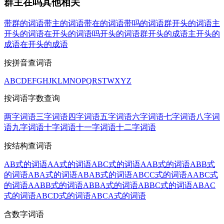
群主在吗其他相关
带群的词语
带主的词语
带在的词语
带吗的词语
群开头的词语
主
开头的词语
在开头的词语
吗开头的词语
群开头的成语
主开头的
成语
在开头的成语
按拼音查词语
A
B
C
D
E
F
G
H
J
K
L
M
N
O
P
Q
R
S
T
W
X
Y
Z
按词语字数查询
两字词语
三字词语
四字词语
五字词语
六字词语
七字词语
八字词
语
九字词语
十字词语
十一字词语
十二字词语
按结构查词语
AB式的词语
AA式的词语
ABC式的词语
AAB式的词语
ABB式
的词语
ABA式的词语
ABAB式的词语
ABCC式的词语
AABC式
的词语
AABB式的词语
ABBA式的词语
ABBC式的词语
ABAC
式的词语
ABCD式的词语
ABCA式的词语
含数字词语