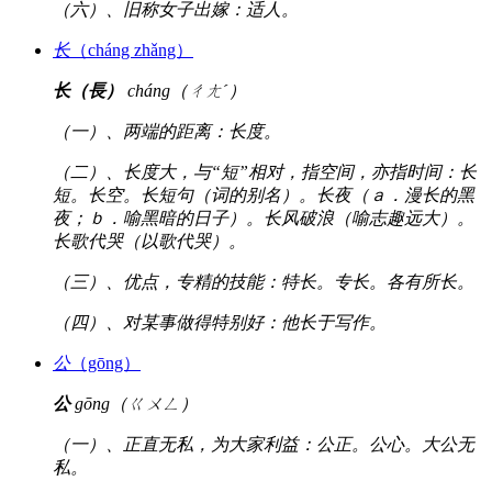
（六）、旧称女子出嫁：适人。
长
（cháng zhǎng）
长（長）
cháng（ㄔㄤˊ）
（一）、两端的距离：长度。
（二）、长度大，与“短”相对，指空间，亦指时间：长
短。长空。长短句（词的别名）。长夜（ａ．漫长的黑
夜；ｂ．喻黑暗的日子）。长风破浪（喻志趣远大）。
长歌代哭（以歌代哭）。
（三）、优点，专精的技能：特长。专长。各有所长。
（四）、对某事做得特别好：他长于写作。
公
（gōng）
公
gōng（ㄍㄨㄥ）
（一）、正直无私，为大家利益：公正。公心。大公无
私。