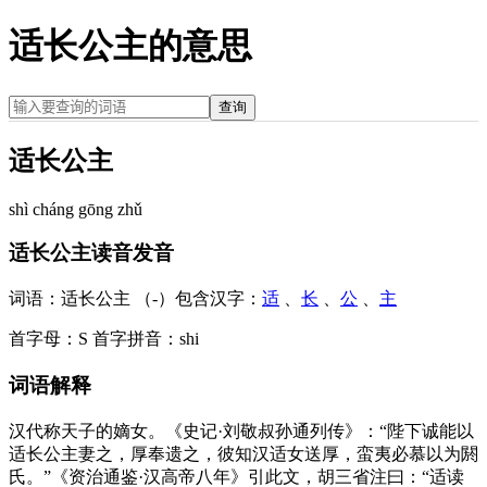
适长公主的意思
查询
适长公主
shì cháng gōng zhǔ
适长公主读音发音
词语：
适长公主 （-）
包含汉字：
适
、
长
、
公
、
主
首字母：
S
首字拼音：
shi
词语解释
汉代称天子的嫡女。《史记·刘敬叔孙通列传》：“陛下诚能以
适长公主妻之，厚奉遗之，彼知汉适女送厚，蛮夷必慕以为閼
氏。”《资治通鉴·汉高帝八年》引此文，胡三省注曰：“适读