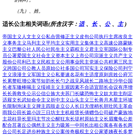
（九）、姓。
适长公主相关词语
(所含汉字：
适
、
长
、
公
、
主
)
帝国主义
人文主义
公私合营
修正主义
皮包公司
执行主席
改良主
义
事务主义
马列主义
平均主义
实用主义
集体主义
高速公路
蒙昧
主义
巴黎公社
人民公社
民生主义
霸权主义
君主立宪
国际公制
专
员公署
爱国主义
社会主义
资本主义
上市公司
宗派主义
共产主义
股份公司
利己主义
民权主义
公用事业
民主党派
公共积累
三民主
义
跨国公司
公教人员
原始公社
多国公司
写实主义
保险公司
列宁
主义
浪漫主义
军国主义
公私要速
名花有主
适度原则
庶姓公府
冗
长累赘
旺增公寓
节短韵长
长勺之战
见风就长
二路地主
沙华公国
长者车辙
棒喝主义
绥靖主义
主观因素
不合适宜
部长会议
有序增
长
长善救失
公示公信
公族大夫
苏门长啸
恐怖主义
奴大欺主
削足
适屐
文长武短
命令主义
折中主义
山头主义
三长善月
木星主环
坡
长限制
泡沫主义
脾主四肢
走立公人
长日无俚
稍长胆壮
民主革命
雨我公田
长篇小説
三日坊主
主机租赁
长倩赠刍
公司破产
豪族地
主
花柱异长
里玛主节
次公醒狂
东长堤村
原始主义
长眉魔龟
公差
配合
莒著丘公
偶然主义
主力吸筹
一中同长
出租公寓
各有各长
两
合公司
长足进步
种族主义
公案传奇
极权主义
公家婆姨
夜长多梦