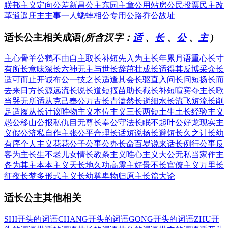
联邦主义
定向公差
新昌公主
东园主章
公用站房
公民投票
民主改
革
逍遥庄主
主事一人
蟋蟀相公
专用公路
乔公故址
适长公主相关成语
(所含汉字：
适
、
长
、
公
、
主
)
主心骨
羊公鹤
不由自主
取长补短
先入为主
长年累月
语重心长
寸
有所长
意味深长
六神无主
与世长辞
茁壮成长
适得其反
博采众长
适可而止
开诚布公
一技之长
适逢其会
长驱直入
问长问短
扬长而
去
来日方长
源远流长
说长道短
揠苗助长
截长补短
喧宾夺主
长歌
当哭
无所适从
克己奉公
万古长青
溘然长逝
细水长流
飞短流长
削
足适履
从长计议
唯物主义
本位主义
三长两短
土生土长
经验主义
愚公移山
公报私仇
目无尊长
奉公守法
长眠不起
叶公好龙
现实主
义
假公济私
自作主张
公平合理
长话短说
扬长避短
长久之计
长幼
有序
个人主义
花花公子
公事公办
长命百岁
说来话长
例行公事
反
客为主
长生不老
儿女情长
教条主义
唯心主义
大公无私
当家作主
各为其主
本本主义
天长地久
功高震主
好景不长
官僚主义
万里长
征
夜长梦多
形式主义
长幼尊卑
物归原主
长篇大论
适长公主其他相关
SHI开头的词语
CHANG开头的词语
GONG开头的词语
ZHU开