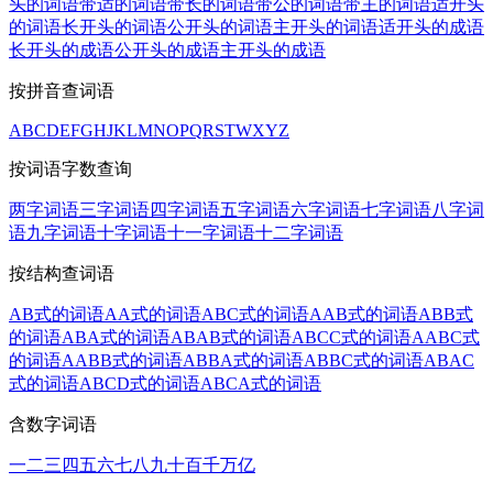
头的词语
带适的词语
带长的词语
带公的词语
带主的词语
适开头
的词语
长开头的词语
公开头的词语
主开头的词语
适开头的成语
长开头的成语
公开头的成语
主开头的成语
按拼音查词语
A
B
C
D
E
F
G
H
J
K
L
M
N
O
P
Q
R
S
T
W
X
Y
Z
按词语字数查询
两字词语
三字词语
四字词语
五字词语
六字词语
七字词语
八字词
语
九字词语
十字词语
十一字词语
十二字词语
按结构查词语
AB式的词语
AA式的词语
ABC式的词语
AAB式的词语
ABB式
的词语
ABA式的词语
ABAB式的词语
ABCC式的词语
AABC式
的词语
AABB式的词语
ABBA式的词语
ABBC式的词语
ABAC
式的词语
ABCD式的词语
ABCA式的词语
含数字词语
一
二
三
四
五
六
七
八
九
十
百
千
万
亿