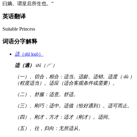
曰嫡。谓皇后所生也。”
英语翻译
Suitable Princess
词语分字解释
适
（shì kuò）
适（適）
shì（ㄕˋ）
（一）、切合，相合：适当。适龄。适销。适度（ dù ）
（程度适当）。适应（适合客观条件或需要）。
（二）、舒服：适意。舒适。
（三）、刚巧：适中。适值（恰好遇到）。适可而止。
（四）、刚才，方才：适才（刚才）。适间。
（五）、往，归向：无所适从。