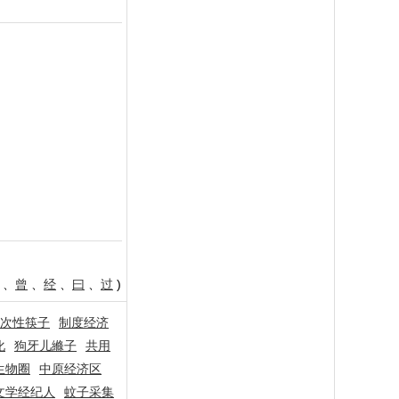
、
曾
、
经
、
曰
、
过
)
次性筷子
制度经济
化
狗牙儿縧子
共用
生物圈
中原经济区
文学经纪人
蚊子采集