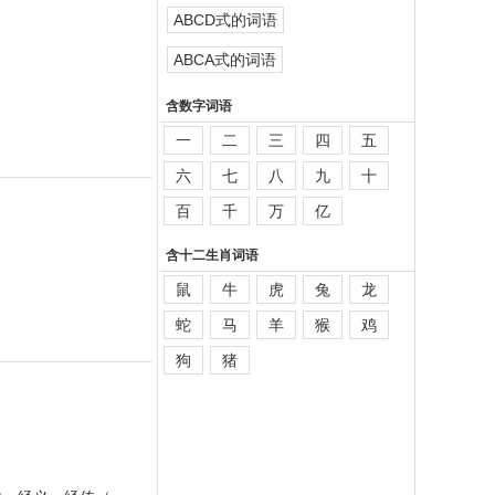
ABCD式的词语
ABCA式的词语
含数字词语
一
二
三
四
五
六
七
八
九
十
百
千
万
亿
含十二生肖词语
鼠
牛
虎
兔
龙
蛇
马
羊
猴
鸡
狗
猪