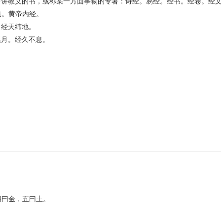
中讲教义的书，或称某一方面事物的专著：诗经。易经。经书。经卷。经
集。黄帝内经。
。经天纬地。
累月。经久不息。
。
。
四曰金，五曰土。