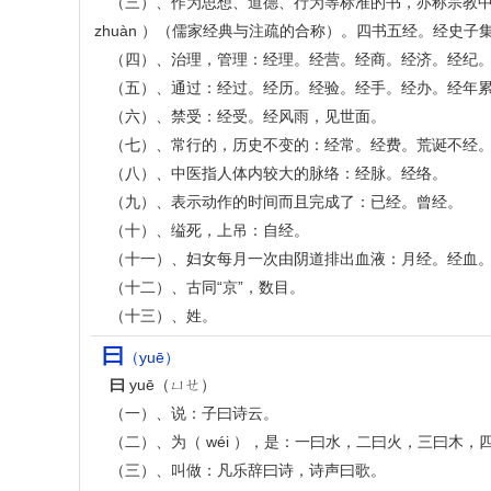
（三）、作为思想、道德、行为等标准的书，亦称宗教
zhuàn ）（儒家经典与注疏的合称）。四书五经。经史子
（四）、治理，管理：经理。经营。经商。经济。经纪
（五）、通过：经过。经历。经验。经手。经办。经年
（六）、禁受：经受。经风雨，见世面。
（七）、常行的，历史不变的：经常。经费。荒诞不经
（八）、中医指人体内较大的脉络：经脉。经络。
（九）、表示动作的时间而且完成了：已经。曾经。
（十）、缢死，上吊：自经。
（十一）、妇女每月一次由阴道排出血液：月经。经血
（十二）、古同“京”，数目。
（十三）、姓。
曰
（yuē）
曰
yuē（ㄩㄝ）
（一）、说：子曰诗云。
（二）、为（ wéi ），是：一曰水，二曰火，三曰木，
（三）、叫做：凡乐辞曰诗，诗声曰歌。