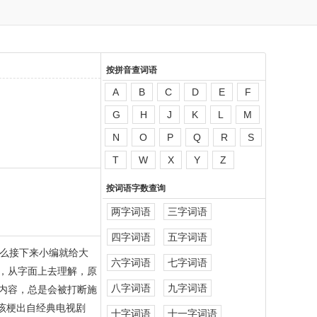
按拼音查词语
A
B
C
D
E
F
G
H
J
K
L
M
N
O
P
Q
R
S
T
W
X
Y
Z
按词语字数查询
两字词语
三字词语
四字词语
五字词语
么接下来小编就给大
六字词语
七字词语
，从字面上去理解，原
八字词语
九字词语
内容，总是会被打断施
该梗出自经典电视剧
十字词语
十一字词语