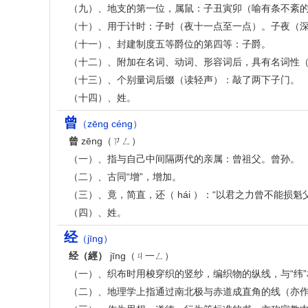
（九）、地支的第一位，属鼠：子丑寅卯（喻有条不紊
（十）、用于计时：子时（夜十一点至一点）。子夜（
（十一）、封建制度五等爵位的第四等：子爵。
（十二）、附加在名词、动词、形容词后，具有名词性
（十三）、个别量词后缀（读轻声）：敲了两下子门。
（十四）、姓。
曾
（zēng céng）
曾
zēng（ㄗㄥ）
（一）、指与自己中间隔两代的亲属：曾祖父。曾孙。
（二）、古同“增”，增加。
（三）、竟，简直，还（ hái ）：“以君之力曾不能损
（四）、姓。
经
（jīng）
经（經）
jīng（ㄐ一ㄥ）
（一）、织布时用梭穿织的竖纱，编织物的纵线，与“纬”
（二）、地理学上指通过南北极与赤道成直角的线（亦作