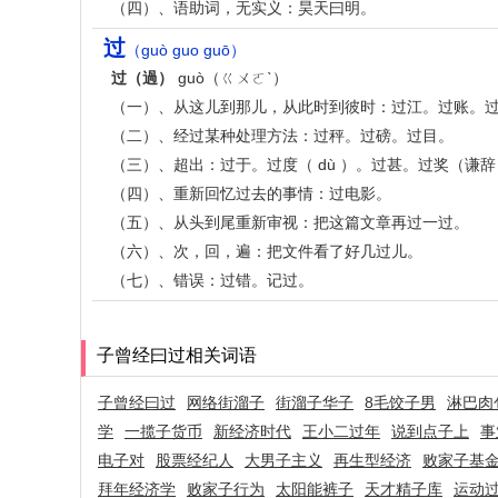
（四）、语助词，无实义：昊天曰明。
过
（guò guo guō）
过（過）
guò（ㄍㄨㄛˋ）
（一）、从这儿到那儿，从此时到彼时：过江。过账。
（二）、经过某种处理方法：过秤。过磅。过目。
（三）、超出：过于。过度（ dù ）。过甚。过奖（谦辞）
（四）、重新回忆过去的事情：过电影。
（五）、从头到尾重新审视：把这篇文章再过一过。
（六）、次，回，遍：把文件看了好几过儿。
（七）、错误：过错。记过。
子曾经曰过相关词语
子曾经曰过
网络街溜子
街溜子华子
8毛饺子男
淋巴肉
学
一揽子货币
新经济时代
王小二过年
说到点子上
事
电子对
股票经纪人
大男子主义
再生型经济
败家子基
拜年经济学
败家子行为
太阳能裤子
天才精子库
运动