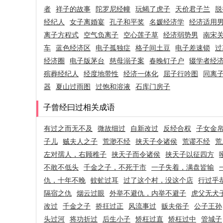
者
祥子的故事
陀罗尼经幢
玩蝎了虎子
天价君子兰
脱
经纪人
女子离婚宴
孔子和平奖
名媛经济学
经济适用
离子方程式
空气负离子
空心莲子草
经济弱势男
南宋
车
蓝色经济区
电子孤独症
格子间土豆
电子差速锁
过
经济圈
电子版茅台
慈母溺子案
春晚钉子户
辍学者经
殡葬经纪人
经度地带性
经济一体化
屈子行吟图
同离
器
夏山过雨图
过饱和溶液
石库门房子
子曾经曰过相关成语
有过之而无不及
微故细过
自新改过
反经合权
子女金
子儿
贼夫人之子
荒渺不经
挟天子令诸侯
荒谬不经
荒
左对孺人，右顾稚子
挟天子而令诸侯
挟天子以征四方
不敢不低头
千金之子，不死于市
一子失着，满盘皆输
仇，十年不晚
蚊虻过耳
过了这个村，没这个店
行过乎
隔宿之仇
烟云过眼
外举不避仇，内举不避子
虎父无犬
改过
千金之子
挢抂过正
风流事过
贩夫俗子
公子王孙
头过河
将功折过
后生小子
矫枉过直
矫枉过中
管城子