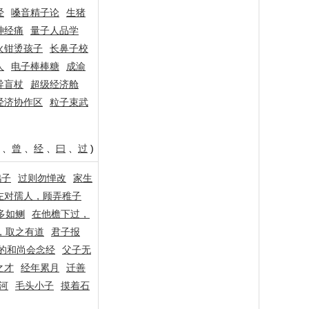
经
嗓音精子论
生猪
神经痛
量子人品学
火钳烫孩子
长鼻子校
人
电子棒棒糖
成渝
导盲杖
超级经济舱
经济协作区
粒子束武
、
曾
、
经
、
曰
、
过
)
鸭子
过则勿惮改
家生
左对孺人，顾弄稚子
多如鲗
在他檐下过，
，取之有道
君子报
的和尚会念经
父子无
之才
经年累月
迁善
河
毛头小子
摸着石