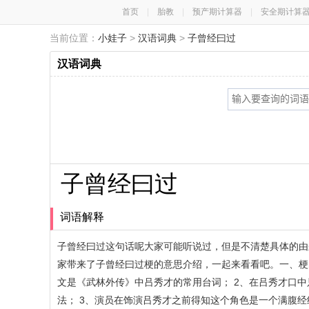
首页
|
胎教
|
预产期计算器
|
安全期计算
当前位置：
小娃子
>
汉语词典
>
子曾经曰过
汉语词典
子曾经曰过
词语解释
子曾经曰过这句话呢大家可能听说过，但是不清楚具体的由
家带来了子曾经曰过梗的意思介绍，一起来看看吧。一、梗
文是《武林外传》中吕秀才的常用台词； 2、在吕秀才口
法； 3、演员在饰演吕秀才之前得知这个角色是一个满腹