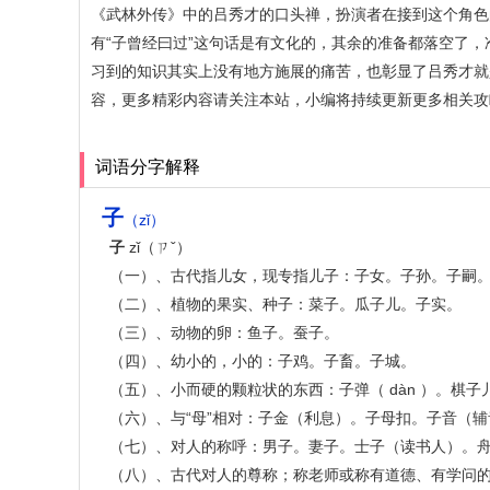
《武林外传》中的吕秀才的口头禅，扮演者在接到这个角色
有“子曾经曰过”这句话是有文化的，其余的准备都落空了，
习到的知识其实上没有地方施展的痛苦，也彰显了吕秀才就
容，更多精彩内容请关注本站，小编将持续更新更多相关攻
词语分字解释
子
（zǐ）
子
zǐ（ㄗˇ）
（一）、古代指儿女，现专指儿子：子女。子孙。子嗣
（二）、植物的果实、种子：菜子。瓜子儿。子实。
（三）、动物的卵：鱼子。蚕子。
（四）、幼小的，小的：子鸡。子畜。子城。
（五）、小而硬的颗粒状的东西：子弹（ dàn ）。棋子
（六）、与“母”相对：子金（利息）。子母扣。子音（辅
（七）、对人的称呼：男子。妻子。士子（读书人）。
（八）、古代对人的尊称；称老师或称有道德、有学问