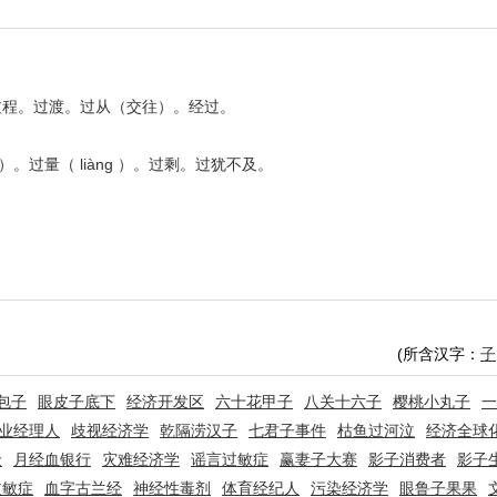
过程。过渡。过从（交往）。经过。
。过量（ liàng ）。过剩。过犹不及。
(所含汉字：
子
包子
眼皮子底下
经济开发区
六十花甲子
八关十六子
樱桃小丸子
一
业经理人
歧视经济学
乾隔涝汉子
七君子事件
枯鱼过河泣
经济全球
金
月经血银行
灾难经济学
谣言过敏症
赢妻子大赛
影子消费者
影子
过敏症
血字古兰经
神经性毒剂
体育经纪人
污染经济学
眼鲁子果果