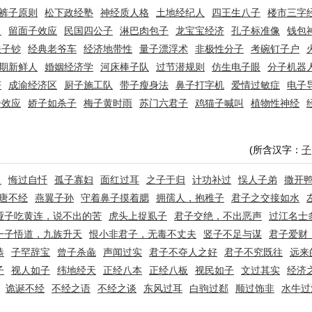
裤子原则
松下政经塾
神经质人格
土地经纪人
四王生八子
楼市三字
男
留面子效应
民国四公子
淋巴肉包子
龙宝宝经济
孔子标准像
钱包
关子钞
经典老爷车
经济地带性
量子漂浮术
非极性分子
考碗钉子户
期新鲜人
婚姻经济学
河床棒子队
过节潜规则
仿生电子眼
分子机器
济
成渝经济区
厨子施工队
带子瘦身法
鼻子打字机
爱情过敏症
电子
子效应
娇子如杀子
梅子黄时雨
苏门六君子
鸡猫子喊叫
植物性神经
(所含汉字：
子
帛
悔过自忏
孤子寡妇
面红过耳
之子于归
计功补过
悮人子弟
撒开
唐不经
燕翼子孙
守着鼻子摸着腮
拥孺人，抱稚子
君子之交接如水
哑子吃黄连，说不出的苦
虎头上捉虱子
君子交绝，不出恶声
过江名士
一子悟道，九族升天
恨小非君子，无毒不丈夫
竖子不足与谋
君子爱财
恭
子罕辞宝
曾子杀彘
声闻过实
君子不夺人之好
君子不究既往
远来
子
视人如子
纬地经天
正经八本
正经八板
视民如子
文过其实
经济
诡诞不经
不经之语
不经之谈
东风过耳
白驹过郄
顺过饰非
水牛过