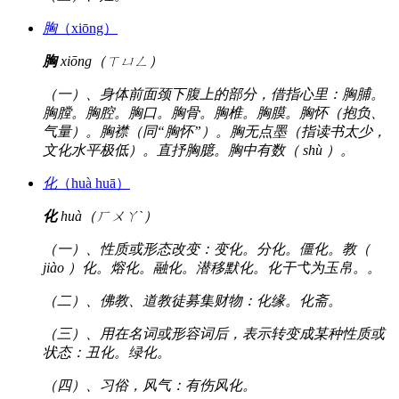
胸
（xiōng）
胸
xiōng（ㄒㄩㄥ）
（一）、身体前面颈下腹上的部分，借指心里：胸脯。
胸膛。胸腔。胸口。胸骨。胸椎。胸膜。胸怀（抱负、
气量）。胸襟（同“胸怀”）。胸无点墨（指读书太少，
文化水平极低）。直抒胸臆。胸中有数（ shù ）。
化
（huà huā）
化
huà（ㄏㄨㄚˋ）
（一）、性质或形态改变：变化。分化。僵化。教（
jiào ）化。熔化。融化。潜移默化。化干弋为玉帛。。
（二）、佛教、道教徒募集财物：化缘。化斋。
（三）、用在名词或形容词后，表示转变成某种性质或
状态：丑化。绿化。
（四）、习俗，风气：有伤风化。