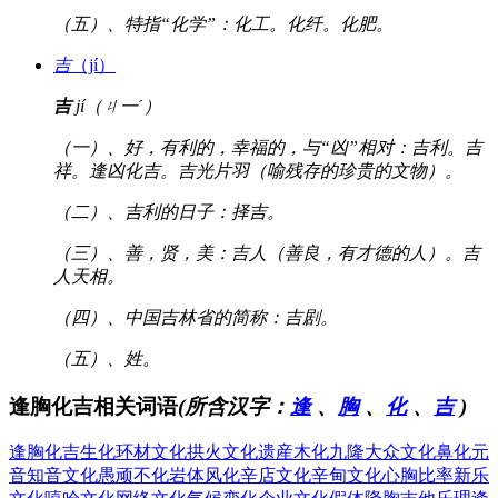
（五）、特指“化学”：化工。化纤。化肥。
吉
（jí）
吉
jí（ㄐ一ˊ）
（一）、好，有利的，幸福的，与“凶”相对：吉利。吉
祥。逢凶化吉。吉光片羽（喻残存的珍贵的文物）。
（二）、吉利的日子：择吉。
（三）、善，贤，美：吉人（善良，有才德的人）。吉
人天相。
（四）、中国吉林省的简称：吉剧。
（五）、姓。
逢胸化吉相关词语
(所含汉字：
逢
、
胸
、
化
、
吉
)
逢胸化吉
生化环材
文化拱火
文化遗産
木化九隆
大众文化
鼻化元
音
知音文化
愚顽不化
岩体风化
辛店文化
辛甸文化
心胸比率
新乐