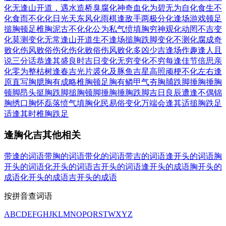
化无
逢山开道，遇水造桥
臭腐化神奇
血化为碧
无为自化
食生不
化
食而不化
化日光天
东风化雨
棋逢敌手
两极分化
逢场游戏
顿足
搥胸
顿足椎胸
泥古不化
化公为私
气愤填胸
穷神观化
动罔不吉
变
化莫测
变化无常
逢山开道
生不逢场
搥胸跌脚
变化不测
化腐成奇
败化伤风
败俗伤化
伤化败俗
伤风败化
多凶少吉
逢场作趣
逢人且
说三分话
恭逢其盛
良时吉日
变化无穷
变化不穷
每逢佳节倍思亲
化零为整
枯树逢春
吉光片裘
化及豚鱼
吉星高照
顽梗不化
左右逢
原
直写胸臆
胸有成略
椎胸顿足
胸有鳞甲
气夯胸脯
跌脚捶胸
捶胸
顿脚
昂头挺胸
跌脚搥胸
顿脚捶胸
捶胸跌脚
吉日良辰
遭逢不偶
锦
胸绣口
胸怀磊落
愤气填胸
化民易俗
变化万端
会逢其适
搥胸跌足
适逢其时
椎胸跌足
逢胸化吉其他相关
带逢的词语
带胸的词语
带化的词语
带吉的词语
逢开头的词语
胸
开头的词语
化开头的词语
吉开头的词语
逢开头的成语
胸开头的
成语
化开头的成语
吉开头的成语
按拼音查词语
A
B
C
D
E
F
G
H
J
K
L
M
N
O
P
Q
R
S
T
W
X
Y
Z