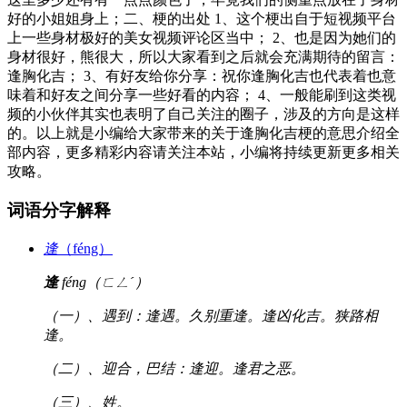
好的小姐姐身上；二、梗的出处 1、这个梗出自于短视频平台
上一些身材极好的美女视频评论区当中； 2、也是因为她们的
身材很好，熊很大，所以大家看到之后就会充满期待的留言：
逢胸化吉； 3、有好友给你分享：祝你逢胸化吉也代表着也意
味着和好友之间分享一些好看的内容； 4、一般能刷到这类视
频的小伙伴其实也表明了自己关注的圈子，涉及的方向是这样
的。以上就是小编给大家带来的关于逢胸化吉梗的意思介绍全
部内容，更多精彩内容请关注本站，小编将持续更新更多相关
攻略。
词语分字解释
逢
（féng）
逢
féng（ㄈㄥˊ）
（一）、遇到：逢遇。久别重逢。逢凶化吉。狭路相
逢。
（二）、迎合，巴结：逢迎。逢君之恶。
（三）、姓。