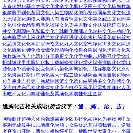
文化
嘻哈文化
网络文化
气候变化
企业文化
假体隆胸
吉他乐理
逢
入京使
孵化基金
大溪文化
北辛文化
酯化反应
主流文化
棕胸竹鸡
银鳞胸甲
驯化基因
文化污染
生物塑化
胸部整形
同车文化
文化遗
民
无聊文化
胸模大赛
胸大有脑
青铜文化
文化美女
皖江文化
同事
文化
强化食品
塑料老化
崧泽文化
染井吉野
文化扶贫
统统石化
沙
井文化
珊瑚白化
弑母文化
全球暗化
面部老化
农耕文化
去功能化
猎夫胸罩
砂土液化
楼兰文化
美丽进化
活化水机
脑退化症
粉丝文
化
恶搞文化
化学沉淀
拇指文化
好人文化
空气净化
街头文化
两汉
文化
硫氰化钾
化妆魔镜
化疗药物
化妆舞会
阶层固化
卡窑文化
灰
胸竹鸡
空气吉他
活化分子
后窗文化
化学神曲
吉相整容
化学烧伤
拒城镇化
甲虫胸针
化妆上瘾
喊楼文化
化学火锅
海洋酸化
化学电
源
化妆补贴
磺化反应
化学污染
化学阉割
化工猪蹄
极客文化
汉朝
文化
海吉拉斯
恒星演化
吉大一院
二硫化硒
防毒胸罩
氮氧化物
催
化作用
北吉祥寺
丰胸精油
螃蟹文化
德化白瓷
傍爷文化
耻感文化
安吉白片
东巴文化
餐饮文化
安吉白茶
氢氧化铝
露水相逢
化入化
出
吃不克化
四氟化铀
化及冥顽
化学腐蚀
化生金盆
逢胸化吉相关成语
(所含汉字：
逢
、
胸
、
化
、
吉
)
胸喘肤汗
超神入化
康强逢吉
吉少凶多
行化如神
化为异物
胸中丘
壑
胸无成算
牛眠吉地
鹰化为鸠，众鸟犹恶其眼
顺我者吉，逆我
者衰
逢山开路，遇水迭桥
胸怀祖国，放眼世界
大事化小，小事