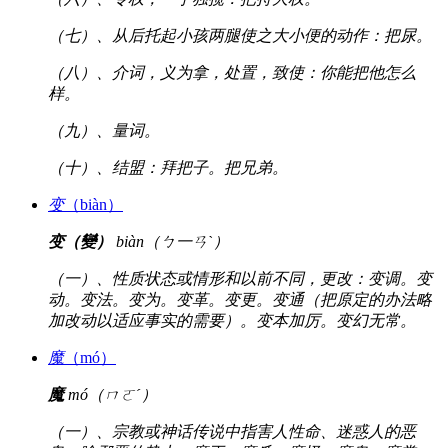
（七）、从后托起小孩两腿使之大小便的动作：把尿。
（八）、介词，义为拿，处置，致使：你能把他怎么
样。
（九）、量词。
（十）、结盟：拜把子。把兄弟。
变
（biàn）
变（變）
biàn（ㄅ一ㄢˋ）
（一）、性质状态或情形和以前不同，更改：变调。变
动。变法。变为。变革。变更。变通（把原定的办法略
加改动以适应事实的需要）。变本加厉。变幻无常。
魔
（mó）
魔
mó（ㄇㄛˊ）
（一）、宗教或神话传说中指害人性命、迷惑人的恶