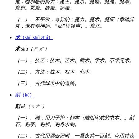
鬼，喻邪恶的势力：魔王。魔爪。魔怪。魔鬼。魔掌。
魔窟。恶魔。妖魔。病魔。
（二）、不平常，奇异的：魔力。魔术。魔怔（举动异
常，像有精神病。“怔”读轻声）。魔法。
术
（shù shú zhú）
术
shù（ㄕㄨˋ）
（一）、技艺：技术。艺术。武术。学术。不学无术。
（二）、方法：战术。权术。心术。
（三）、古代城市中的道路。
刻
（kè）
刻
kè（ㄎㄜˋ）
（一）、雕，用刀子挖：刻本（雕版印成的书本）。刻
石。刻字。刻板。刻舟求剑。
（二）、古代用漏壶记时，一昼夜共一百刻。今用钟表