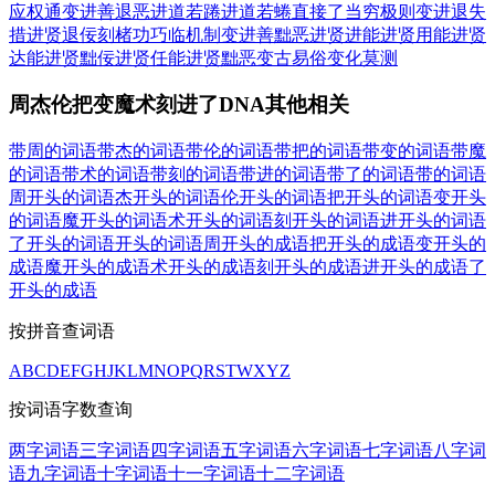
应权通变
进善退恶
进道若踡
进道若蜷
直接了当
穷极则变
进退失
措
进贤退佞
刻楮功巧
临机制变
进善黜恶
进贤进能
进贤用能
进贤
达能
进贤黜佞
进贤任能
进贤黜恶
变古易俗
变化莫测
周杰伦把变魔术刻进了DNA其他相关
带周的词语
带杰的词语
带伦的词语
带把的词语
带变的词语
带魔
的词语
带术的词语
带刻的词语
带进的词语
带了的词语
带的词语
周开头的词语
杰开头的词语
伦开头的词语
把开头的词语
变开头
的词语
魔开头的词语
术开头的词语
刻开头的词语
进开头的词语
了开头的词语
开头的词语
周开头的成语
把开头的成语
变开头的
成语
魔开头的成语
术开头的成语
刻开头的成语
进开头的成语
了
开头的成语
按拼音查词语
A
B
C
D
E
F
G
H
J
K
L
M
N
O
P
Q
R
S
T
W
X
Y
Z
按词语字数查询
两字词语
三字词语
四字词语
五字词语
六字词语
七字词语
八字词
语
九字词语
十字词语
十一字词语
十二字词语