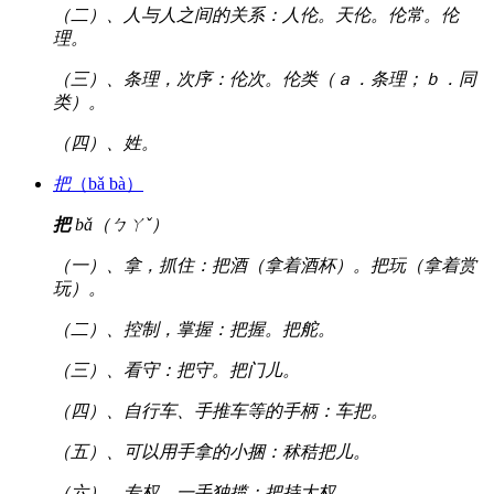
（二）、人与人之间的关系：人伦。天伦。伦常。伦
理。
（三）、条理，次序：伦次。伦类（ａ．条理；ｂ．同
类）。
（四）、姓。
把
（bǎ bà）
把
bǎ（ㄅㄚˇ）
（一）、拿，抓住：把酒（拿着酒杯）。把玩（拿着赏
玩）。
（二）、控制，掌握：把握。把舵。
（三）、看守：把守。把门儿。
（四）、自行车、手推车等的手柄：车把。
（五）、可以用手拿的小捆：秫秸把儿。
（六）、专权，一手独揽：把持大权。