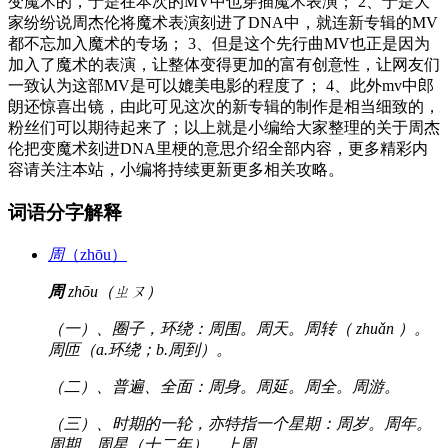
变魔术的，于是在本次的MV中也穿插魔术表演； 2、于是大
家纷纷说周杰伦将魔术表演刻进了DNA中，就连新专辑的MV
都不忘加入魔术的专场； 3、但是这个先行曲MV也正是因为
加入了魔术的表演，让整体变得更加的富有创意性，让网友们
一致认为这部MV是可以媲美电影的程度了； 4、此外mv中郎
朗还惊喜出镜，由此可见这次的新专辑的制作是相当细致的，
粉丝们可以期待起来了；以上就是小编给大家整理的关于周杰
伦把变魔术刻进DNA里梗的意思介绍全部内容，更多精彩内
容请关注本站，小编将持续更新更多相关攻略。
词语分字解释
周
（zhōu）
周
zhōu（ㄓㄡ）
（一）、圈子，环绕：周围。周天。周转（ zhuǎn ）。
周匝（a.环绕；b.周到）。
（二）、普遍、全面：周身。周延。周全。周游。
（三）、时期的一轮，亦特指一个星期：周岁。周年。
周期。周星（十二年）。上周。