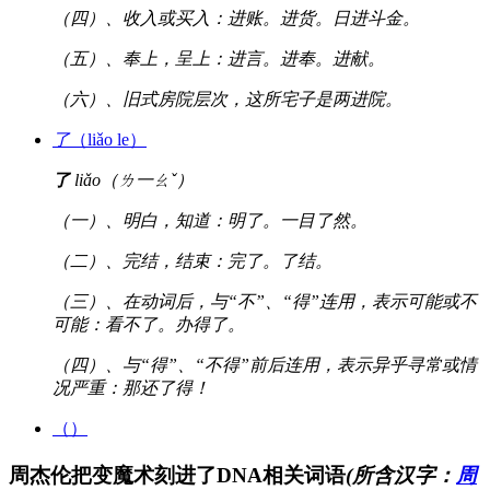
（四）、收入或买入：进账。进货。日进斗金。
（五）、奉上，呈上：进言。进奉。进献。
（六）、旧式房院层次，这所宅子是两进院。
了
（liǎo le）
了
liǎo（ㄌ一ㄠˇ）
（一）、明白，知道：明了。一目了然。
（二）、完结，结束：完了。了结。
（三）、在动词后，与“不”、“得”连用，表示可能或不
可能：看不了。办得了。
（四）、与“得”、“不得”前后连用，表示异乎寻常或情
况严重：那还了得！
（）
周杰伦把变魔术刻进了DNA相关词语
(所含汉字：
周