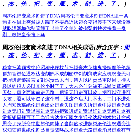
、
杰
、
伦
、
把
、
变
、
魔
、
术
、
刻
、
进
、
了
、
)
周杰伦把变魔术刻进了DNA
周杰伦把变魔术刻进DNA里
一条
狗走在街上突然被人踹了
不要靠近炫迈会变得停不下来
我没事
就吃溜溜梅你别管我了
《羊了个羊》被指疑似抄袭
拚着一身
剐﹐敢把皇帝拉下马
周杰伦把变魔术刻进了DNA相关成语
(所含汉字：
周
、
杰
、
伦
、
把
、
变
、
魔
、
术
、
刻
、
进
、
了
、
)
稳拿把纂
颖拔绝伦
昭穆伦序
杖节把钺
豪杰英雄
鬼怪妖魔
绝伦超
群
加官进位
通权达变
刻鹄不成
刻船求剑
刻薄成家
应机权变
无可
把握
进退狼跋
言文刻深
责己以周，待人以约
责己重以周，待人
轻以约
拟人必以其伦
小时了了，大未必佳
刻鹄不成尚类鹜
刻画
无盐，唐突西施
前进无路，后退无门
进可以攻，据可以守
进可
以攻，退可以守
过了这个村，没这个店
大门不出，二门不进
众
人周知
逸羣绝伦
进退出处
进退失图
进退失所
进退中度
进退为难
进退无门
进贤退愚
进退无措
拒狼进虎
进贤退奸
进退无所
进退有
常
折矩周规
百了千当
通古达变
衔橜之变
通变达权
神术妙计
穷极
思变
了身脱命
绝世超伦
简捷了当
翻然改进
超类絶伦
达权通变
达
权知变
超世絶伦
刻己自责
战略战术
进退无路
进退消息
进退有节