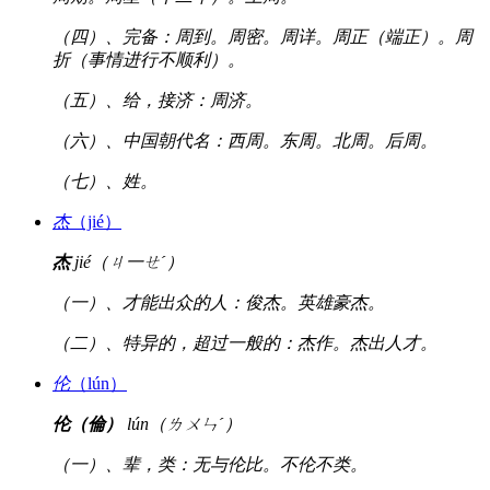
（四）、完备：周到。周密。周详。周正（端正）。周
折（事情进行不顺利）。
（五）、给，接济：周济。
（六）、中国朝代名：西周。东周。北周。后周。
（七）、姓。
杰
（jié）
杰
jié（ㄐ一ㄝˊ）
（一）、才能出众的人：俊杰。英雄豪杰。
（二）、特异的，超过一般的：杰作。杰出人才。
伦
（lún）
伦（倫）
lún（ㄌㄨㄣˊ）
（一）、辈，类：无与伦比。不伦不类。