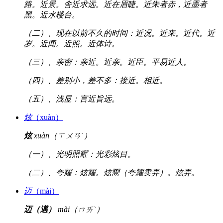
路。近景。舍近求远。近在眉睫。近朱者赤，近墨者
黑。近水楼台。
（二）、现在以前不久的时间：近况。近来。近代。近
岁。近闻。近照。近体诗。
（三）、亲密：亲近。近亲。近臣。平易近人。
（四）、差别小，差不多：接近。相近。
（五）、浅显：言近旨远。
炫
（xuàn）
炫
xuàn（ㄒㄨㄢˋ）
（一）、光明照耀：光彩炫目。
（二）、夸耀：炫耀。炫鬻（夸耀卖弄）。炫弄。
迈
（mài）
迈（邁）
mài（ㄇㄞˋ）