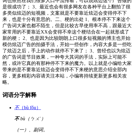
词也依然在我们很多人口中流传着，可以说炫迈这个广告做的
是很成功了； 3、最近也会有很多网友在各种平台上翻拍了很
多类似炫迈的短视频，文案就是不要靠近炫迈会变得停不下
来，也是十分有意思的。二、梗的出处 1、根本停不下来这个
广告词大家也都不陌生，但是比较古早使用率不高，跟最近大
家常用的不要靠近XX会变得不幸这个梗结合在一起就形成了
新的梗； 2、也是因为比较朗朗上口很多短视频的博主也开始
模仿炫迈广告的拍摄手法，开始一些创作，内容大多是一些吃
了炫迈之后，手上的动作就停不下来了； 3、曾经也以为炫迈
的广告词是节目效果，一种夸大其词的手法，实际上可能不
然，或许它真的有那种停不下来的魔力。以上就是小编给大家
带来的是不要靠近炫迈会变得停不下来梗的意思介绍全部内
容，更多精彩内容请关注本站，小编将持续更新更多相关攻
略。
词语分字解释
不
（bù fǒu）
不
bù（ㄅㄨˋ）
（一）、副词。