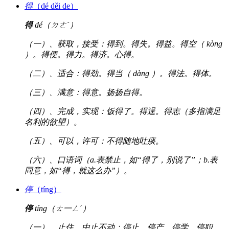
得
（dé děi de）
得
dé（ㄉㄜˊ）
（一）、获取，接受：得到。得失。得益。得空（ kòng
）。得便。得力。得济。心得。
（二）、适合：得劲。得当（ dàng ）。得法。得体。
（三）、满意：得意。扬扬自得。
（四）、完成，实现：饭得了。得逞。得志（多指满足
名利的欲望）。
（五）、可以，许可：不得随地吐痰。
（六）、口语词（a.表禁止，如“得了，别说了”；b.表
同意，如“得，就这么办”）。
停
（tíng）
停
tíng（ㄊ一ㄥˊ）
（一）、止住，中止不动：停止。停产。停学。停职。