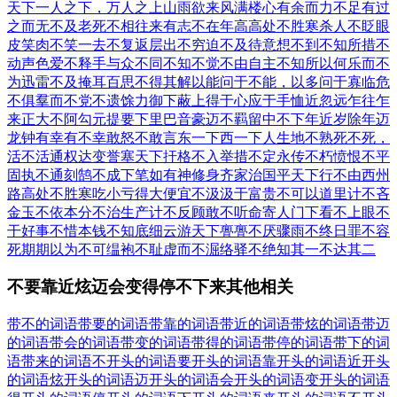
天下
一人之下，万人之上
山雨欲来风满楼
心有余而力不足
有过
之而无不及
老死不相往来
有志不在年高
高处不胜寒
杀人不眨眼
皮笑肉不笑
一去不复返
层出不穷
迫不及待
意想不到
不知所措
不
动声色
爱不释手
与众不同
不知不觉
不由自主
不知所以
何乐而不
为
迅雷不及掩耳
百思不得其解
以能问于不能，以多问于寡
临危
不俱
羣而不党
不遗馀力
御下蔽上
得于心应于手
恤近忽远
乍往乍
来
正大不阿
勾元提要
下里巴音
豪迈不羁
留中不下
年近岁除
年迈
龙钟
有幸有不幸
敢怒不敢言
东一下西一下
人生地不熟
死不死，
活不活
通权达变
誉塞天下
扞格不入
举措不定
永传不朽
愤恨不平
固执不通
刻鹄不成
下笔如有神
修身齐家治国平天下
行不由西州
路
高处不胜寒
吃小亏得大便宜
不汲汲于富贵
不可以道里计
不吝
金玉
不依本分
不治生产
计不反顾
敢不听命
寄人门下
看不上眼
不
干好事
不惜本钱
不知底细
云游天下
亹亹不厌
骤雨不终日
罪不容
死
期期以为不可
缊袍不耻
虚而不淈
络驿不绝
知其一不达其二
不要靠近炫迈会变得停不下来其他相关
带不的词语
带要的词语
带靠的词语
带近的词语
带炫的词语
带迈
的词语
带会的词语
带变的词语
带得的词语
带停的词语
带下的词
语
带来的词语
不开头的词语
要开头的词语
靠开头的词语
近开头
的词语
炫开头的词语
迈开头的词语
会开头的词语
变开头的词语