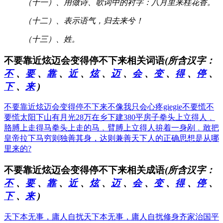
（十一）、用做诗、歌词中的衬字：八月里来桂花香。
（十二）、表示语气，归去来兮！
（十三）、姓。
不要靠近炫迈会变得停不下来相关词语
(所含汉字：
不
、
要
、
靠
、
近
、
炫
、
迈
、
会
、
变
、
得
、
停
、
下
、
来
)
不要靠近炫迈会变得停不下来
不像我只会心疼giegie
不要慌不
要慌太阳下山有月光
28万在乡下建380平房子
拳头上立得人﹐
胳膊上走得马
拳头上走的马﹐臂膊上立得人
拚着一身剐﹐敢把
皇帝拉下马
穷则独善其身，达则兼善天下
人的正确思想是从哪
里来的?
不要靠近炫迈会变得停不下来相关成语
(所含汉字：
不
、
要
、
靠
、
近
、
炫
、
迈
、
会
、
变
、
得
、
停
、
下
、
来
)
天下本无事，庸人自扰
天下本无事，庸人自扰
修身齐家治国平