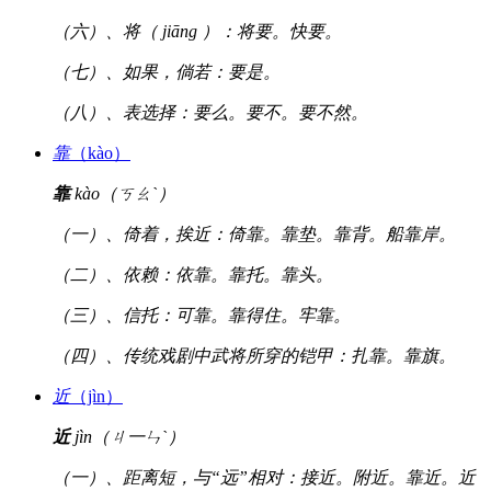
（六）、将（ jiāng ）：将要。快要。
（七）、如果，倘若：要是。
（八）、表选择：要么。要不。要不然。
靠
（kào）
靠
kào（ㄎㄠˋ）
（一）、倚着，挨近：倚靠。靠垫。靠背。船靠岸。
（二）、依赖：依靠。靠托。靠头。
（三）、信托：可靠。靠得住。牢靠。
（四）、传统戏剧中武将所穿的铠甲：扎靠。靠旗。
近
（jìn）
近
jìn（ㄐ一ㄣˋ）
（一）、距离短，与“远”相对：接近。附近。靠近。近