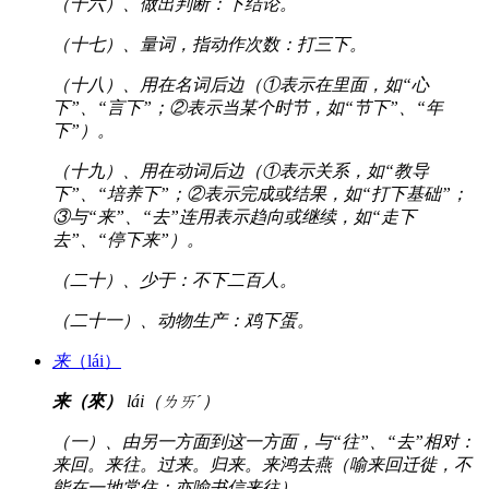
（十六）、做出判断：下结论。
（十七）、量词，指动作次数：打三下。
（十八）、用在名词后边（①表示在里面，如“心
下”、“言下”；②表示当某个时节，如“节下”、“年
下”）。
（十九）、用在动词后边（①表示关系，如“教导
下”、“培养下”；②表示完成或结果，如“打下基础”；
③与“来”、“去”连用表示趋向或继续，如“走下
去”、“停下来”）。
（二十）、少于：不下二百人。
（二十一）、动物生产：鸡下蛋。
来
（lái）
来（來）
lái（ㄌㄞˊ）
（一）、由另一方面到这一方面，与“往”、“去”相对：
来回。来往。过来。归来。来鸿去燕（喻来回迁徙，不
能在一地常住；亦喻书信来往）。