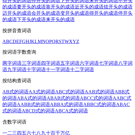
得开头的词语
停开头的词语
下开头的词语
来开头的词语
不开头
的成语
要开头的成语
靠开头的成语
近开头的成语
炫开头的成语
迈开头的成语
会开头的成语
变开头的成语
得开头的成语
停开头
的成语
下开头的成语
来开头的成语
按拼音查词语
A
B
C
D
E
F
G
H
J
K
L
M
N
O
P
Q
R
S
T
W
X
Y
Z
按词语字数查询
两字词语
三字词语
四字词语
五字词语
六字词语
七字词语
八字词
语
九字词语
十字词语
十一字词语
十二字词语
按结构查词语
AB式的词语
AA式的词语
ABC式的词语
AAB式的词语
ABB式
的词语
ABA式的词语
ABAB式的词语
ABCC式的词语
AABC式
的词语
AABB式的词语
ABBA式的词语
ABBC式的词语
ABAC
式的词语
ABCD式的词语
ABCA式的词语
含数字词语
一
二
三
四
五
六
七
八
九
十
百
千
万
亿