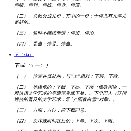
停顿。停刊。停战。停业。停滞。
（二）、总数分成几份，其中的一份：十停儿有九停儿
是好的。
（三）、暂时不继续前进：停留。停泊。
（四）、妥当：停妥。停当。
下
（xià）
下
xià（ㄒ一ㄚˋ）
（一）、位置在低处的，与“上”相对：下层。下款。
（二）、等级低的：下级。下品。下乘（佛教用语，一
般借指文学艺术的平庸境界或下品）。下里巴人（泛指
通俗的普及的文学艺术，常与“阳春白雪”对举）。
（三）、方面，方位：两下都同意。
（四）、次序或时间在后的：下卷。下次。下限。