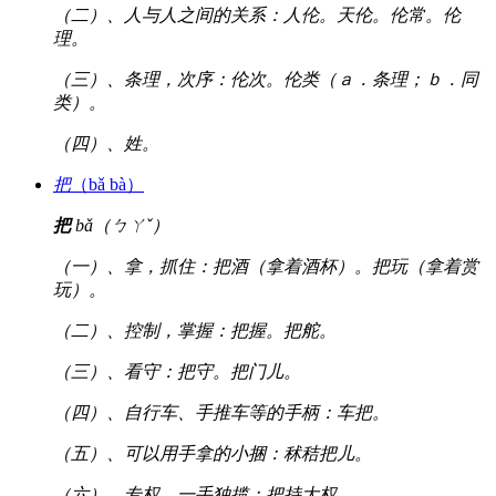
（二）、人与人之间的关系：人伦。天伦。伦常。伦
理。
（三）、条理，次序：伦次。伦类（ａ．条理；ｂ．同
类）。
（四）、姓。
把
（bǎ bà）
把
bǎ（ㄅㄚˇ）
（一）、拿，抓住：把酒（拿着酒杯）。把玩（拿着赏
玩）。
（二）、控制，掌握：把握。把舵。
（三）、看守：把守。把门儿。
（四）、自行车、手推车等的手柄：车把。
（五）、可以用手拿的小捆：秫秸把儿。
（六）、专权，一手独揽：把持大权。