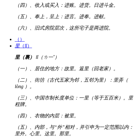
（四）、收入或买入：进账。进货。日进斗金。
（五）、奉上，呈上：进言。进奉。进献。
（六）、旧式房院层次，这所宅子是两进院。
（）
里
（lǐ）
里（裏）
lǐ（ㄌ一ˇ）
（一）、居住的地方：故里。返里（回老家）。
（二）、街坊（古代五家为邻，五邻为里）：里弄（
lòng ）。
（三）、中国市制长度单位：一里（等于五百米）。里
程牌。
（四）、衣物的内层：被里。
（五）、内部，与“外”相对，并引申为一定范围以内：
里外。心里。这里。那里。