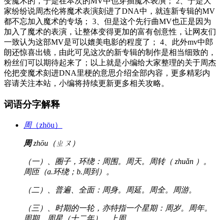
变魔术的，于是在本次的MV中也穿插魔术表演； 2、于是大
家纷纷说周杰伦将魔术表演刻进了DNA中，就连新专辑的MV
都不忘加入魔术的专场； 3、但是这个先行曲MV也正是因为
加入了魔术的表演，让整体变得更加的富有创意性，让网友们
一致认为这部MV是可以媲美电影的程度了； 4、此外mv中郎
朗还惊喜出镜，由此可见这次的新专辑的制作是相当细致的，
粉丝们可以期待起来了；以上就是小编给大家整理的关于周杰
伦把变魔术刻进DNA里梗的意思介绍全部内容，更多精彩内
容请关注本站，小编将持续更新更多相关攻略。
词语分字解释
周
（zhōu）
周
zhōu（ㄓㄡ）
（一）、圈子，环绕：周围。周天。周转（ zhuǎn ）。
周匝（a.环绕；b.周到）。
（二）、普遍、全面：周身。周延。周全。周游。
（三）、时期的一轮，亦特指一个星期：周岁。周年。
周期。周星（十二年）。上周。