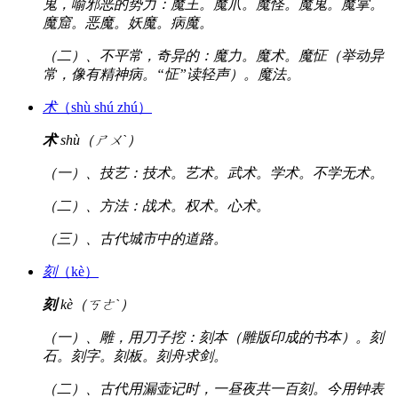
鬼，喻邪恶的势力：魔王。魔爪。魔怪。魔鬼。魔掌。
魔窟。恶魔。妖魔。病魔。
（二）、不平常，奇异的：魔力。魔术。魔怔（举动异
常，像有精神病。“怔”读轻声）。魔法。
术
（shù shú zhú）
术
shù（ㄕㄨˋ）
（一）、技艺：技术。艺术。武术。学术。不学无术。
（二）、方法：战术。权术。心术。
（三）、古代城市中的道路。
刻
（kè）
刻
kè（ㄎㄜˋ）
（一）、雕，用刀子挖：刻本（雕版印成的书本）。刻
石。刻字。刻板。刻舟求剑。
（二）、古代用漏壶记时，一昼夜共一百刻。今用钟表