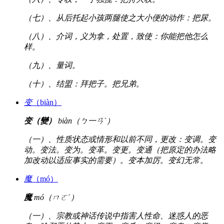
（七）、从后托起小孩两腿使之大小便的动作：把尿。
（八）、介词，义为拿，处置，致使：你能把他怎么
样。
（九）、量词。
（十）、结盟：拜把子。把兄弟。
变
（biàn）
变（變）
biàn（ㄅ一ㄢˋ）
（一）、性质状态或情形和以前不同，更改：变调。变
动。变法。变为。变革。变更。变通（把原定的办法略
加改动以适应事实的需要）。变本加厉。变幻无常。
魔
（mó）
魔
mó（ㄇㄛˊ）
（一）、宗教或神话传说中指害人性命、迷惑人的恶