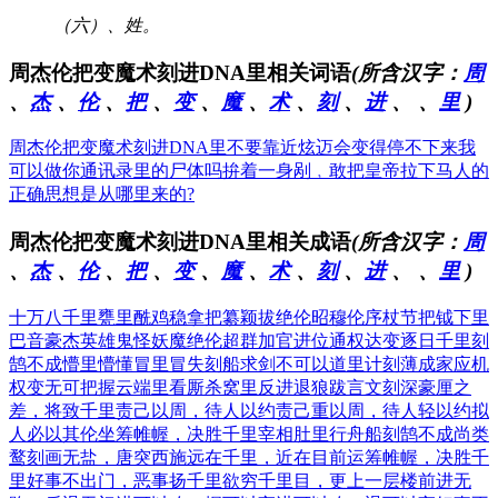
（六）、姓。
周杰伦把变魔术刻进DNA里相关词语
(所含汉字：
周
、
杰
、
伦
、
把
、
变
、
魔
、
术
、
刻
、
进
、
、
里
)
周杰伦把变魔术刻进DNA里
不要靠近炫迈会变得停不下来
我
可以做你通讯录里的尸体吗
拚着一身剐﹐敢把皇帝拉下马
人的
正确思想是从哪里来的?
周杰伦把变魔术刻进DNA里相关成语
(所含汉字：
周
、
杰
、
伦
、
把
、
变
、
魔
、
术
、
刻
、
进
、
、
里
)
十万八千里
甕里酰鸡
稳拿把纂
颖拔绝伦
昭穆伦序
杖节把钺
下里
巴音
豪杰英雄
鬼怪妖魔
绝伦超群
加官进位
通权达变
逐日千里
刻
鹄不成
懵里懵懂
冒里冒失
刻船求剑
不可以道里计
刻薄成家
应机
权变
无可把握
云端里看厮杀
窝里反
进退狼跋
言文刻深
豪厘之
差，将致千里
责己以周，待人以约
责己重以周，待人轻以约
拟
人必以其伦
坐筹帷幄，决胜千里
宰相肚里行舟船
刻鹄不成尚类
鹜
刻画无盐，唐突西施
远在千里，近在目前
运筹帷幄，决胜千
里
好事不出门，恶事扬千里
欲穷千里目，更上一层楼
前进无