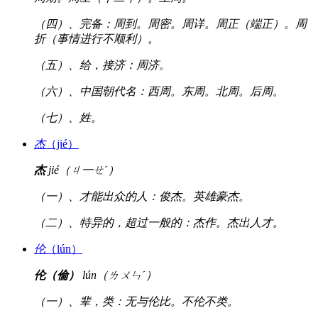
（四）、完备：周到。周密。周详。周正（端正）。周
折（事情进行不顺利）。
（五）、给，接济：周济。
（六）、中国朝代名：西周。东周。北周。后周。
（七）、姓。
杰
（jié）
杰
jié（ㄐ一ㄝˊ）
（一）、才能出众的人：俊杰。英雄豪杰。
（二）、特异的，超过一般的：杰作。杰出人才。
伦
（lún）
伦（倫）
lún（ㄌㄨㄣˊ）
（一）、辈，类：无与伦比。不伦不类。