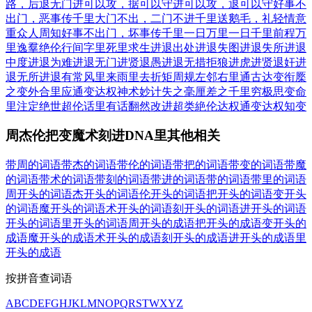
路，后退无门
进可以攻，据可以守
进可以攻，退可以守
好事不
出门，恶事传千里
大门不出，二门不进
千里送鹅毛，礼轻情意
重
众人周知
好事不出门，坏事传千里
一日万里
一日千里
前程万
里
逸羣绝伦
行间字里
死里求生
进退出处
进退失图
进退失所
进退
中度
进退为难
进退无门
进贤退愚
进退无措
拒狼进虎
进贤退奸
进
退无所
进退有常
风里来雨里去
折矩周规
左邻右里
通古达变
衔橜
之变
外合里应
通变达权
神术妙计
失之毫厘差之千里
穷极思变
命
里注定
绝世超伦
话里有话
翻然改进
超类絶伦
达权通变
达权知变
周杰伦把变魔术刻进DNA里其他相关
带周的词语
带杰的词语
带伦的词语
带把的词语
带变的词语
带魔
的词语
带术的词语
带刻的词语
带进的词语
带的词语
带里的词语
周开头的词语
杰开头的词语
伦开头的词语
把开头的词语
变开头
的词语
魔开头的词语
术开头的词语
刻开头的词语
进开头的词语
开头的词语
里开头的词语
周开头的成语
把开头的成语
变开头的
成语
魔开头的成语
术开头的成语
刻开头的成语
进开头的成语
里
开头的成语
按拼音查词语
A
B
C
D
E
F
G
H
J
K
L
M
N
O
P
Q
R
S
T
W
X
Y
Z