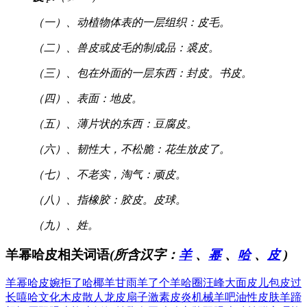
（一）、动植物体表的一层组织：皮毛。
（二）、兽皮或皮毛的制成品：裘皮。
（三）、包在外面的一层东西：封皮。书皮。
（四）、表面：地皮。
（五）、薄片状的东西：豆腐皮。
（六）、韧性大，不松脆：花生放皮了。
（七）、不老实，淘气：顽皮。
（八）、指橡胶：胶皮。皮球。
（九）、姓。
羊幂哈皮相关词语
(所含汉字：
羊
、
幂
、
哈
、
皮
)
羊幂哈皮
婉拒了哈
椰羊甘雨
羊了个羊
哈圈汪峰
大面皮儿
包皮过
长
嘻哈文化
木皮散人
龙皮扇子
激素皮炎
机械羊吧
油性皮肤
羊蹄