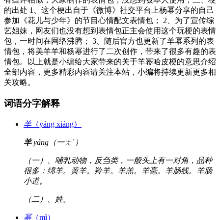
的出处 1、这个梗出自于《微博》社交平台上杨幂分享的自己
参加《花儿与少年》的节目心情配文表情包； 2、为了宣传综
艺姐妹，网友们也没有想到表情包正主会使用这个玩梗的表情
包，一时间在网络沸腾； 3、随后官方也更新了羊幂系列的表
情包，将美羊羊和杨幂进行了二次创作，带来了很多有趣的表
情包。以上就是小编给大家带来的关于羊幂哈皮梗的意思介绍
全部内容，更多精彩内容请关注本站，小编将持续更新更多相
关攻略。
词语分字解释
羊
（yáng xiáng）
羊
yáng（一ㄤˊ）
（一）、哺乳动物，反刍类，一般头上有一对角，品种
很多：绵羊。黄羊。羚羊。羊羔。羊毫。羊肠线。羊肠
小道。
（二）、姓。
幂
（mì）