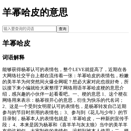
羊幂哈皮的意思
查询
羊幂哈皮
词语解释
能够获得杨幂认可的表情包，整个LEVE就提高了，近期在各
大网络社交平台上都在流传着一张：羊幂哈皮的表情包，粉嫩
的美羊羊为何突然间火爆全网呢？想必大家对此也很好奇，所
以接下来小编就给大家整理了网络用语羊幂哈皮梗的意思介
绍，感兴趣的小伙伴一起看看吧。一、梗的意思 1、这个梗在
网络用来表示：杨幂很开心的意思，衍生为快乐的代名词；
2、这是一个受到女明星认可的表情包，是杨幂转发自己近期
参与的节目时所用的表情包； 3、参与到《花儿与少年》的节
目录制，杨幂本人的表情包就是：羊幂哈皮，一种新的宣传手
段； 4、本来是因为杨幂和《喜羊羊与灰太狼》当中的美羊羊
有些许相似，大家制作的表情包，没想到被本人使用；二、梗