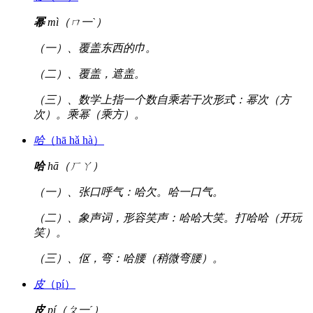
幂
mì（ㄇ一ˋ）
（一）、覆盖东西的巾。
（二）、覆盖，遮盖。
（三）、数学上指一个数自乘若干次形式：幂次（方
次）。乘幂（乘方）。
哈
（hā hǎ hà）
哈
hā（ㄏㄚ）
（一）、张口呼气：哈欠。哈一口气。
（二）、象声词，形容笑声：哈哈大笑。打哈哈（开玩
笑）。
（三）、伛，弯：哈腰（稍微弯腰）。
皮
（pí）
皮
pí（ㄆ一ˊ）