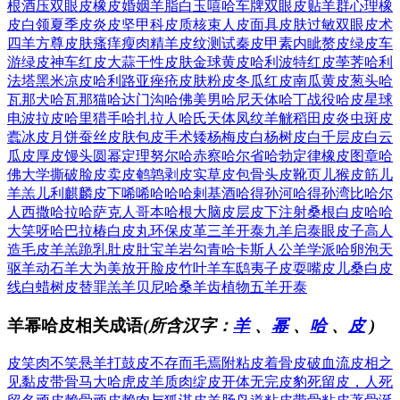
根酒
压双眼皮
橡皮婚姻
羊脂白玉
嘻哈车牌
双眼皮贴
羊群心理
橡
皮白领
夏季皮炎
皮坚甲科
皮质核束
人皮面具
皮肤过敏
双眼皮术
四羊方尊
皮肤瘙痒
瘦肉精羊
皮纹测试
秦皮甲素
内眦赘皮
绿皮车
游
绿皮神车
红皮大蒜
干性皮肤
金球黄皮
哈利波特
红皮荸荠
哈利
法塔
黑米凉皮
哈利路亚
痤疮皮肤
粉皮冬瓜
红皮南瓜
黄皮葱头
哈
瓦那犬
哈瓦那猫
哈达门沟
哈佛美男
哈尼天体
哈丁战役
哈皮星球
电波拉皮
哈里猎手
哈扎拉人
哈氏天体
凤纹羊觥
稻田皮炎
虫斑皮
蠹
冰皮月饼
蚕丝皮肤
包皮手术
矮杨梅皮
白杨树皮
白千层皮
白云
瓜皮
厚皮馒头
圆幂定理
努尔哈赤
察哈尔省
哈勃定律
橡皮图章
哈
佛大学
撕破脸皮
卖皮鹌鹑
剥皮实草
皮包骨头
皮靴页儿
猴皮筋儿
羊羔儿利
麒麟皮下
唏唏哈哈
哈剌基酒
哈得孙河
哈得孙湾
比哈尔
人
西撒哈拉
哈萨克人
哥本哈根
大脑皮层
皮下注射
桑根白皮
哈哈
大笑
呀哈巴拉
椿白皮丸
环保皮革
三羊开泰
九羊启泰
眼皮子高
人
造毛皮
羊羔跪乳
肚皮肚宝
羊岩勾青
哈卡斯人
公羊学派
哈卵泡天
驱羊动石
羊大为美
放开脸皮
竹叶羊车
鸱夷子皮
耍嘴皮儿
桑白皮
线
白蜡树皮
替罪羔羊
贝尼哈桑
羊齿植物
五羊开泰
羊幂哈皮相关成语
(所含汉字：
羊
、
幂
、
哈
、
皮
)
皮笑肉不笑
悬羊打鼓
皮不存而毛焉附
粘皮着骨
皮破血流
皮相之
见
黏皮带骨
马大哈
虎皮羊质
肉绽皮开
体无完皮
豹死留皮，人死