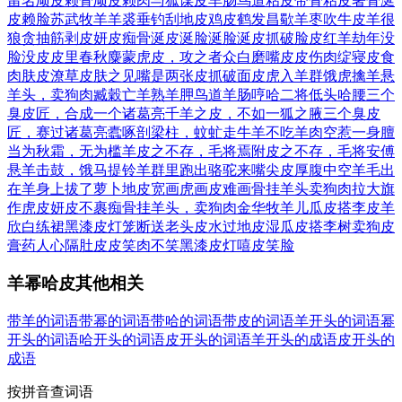
留名
顽皮赖骨
顽皮赖肉
与狐谋皮
羊肠鸟道
粘皮带骨
粘皮著骨
涎
皮赖脸
苏武牧羊
羊裘垂钓
刮地皮
鸡皮鹤发
昌歜羊枣
吹牛皮
羊很
狼贪
抽筋剥皮
妍皮痴骨
涎皮涎脸
涎脸涎皮
抓破脸皮
红羊劫年
没
脸没皮
皮里春秋
麋蒙虎皮，攻之者众
白磨嘴皮
皮伤肉绽
寝皮食
肉
肤皮潦草
皮肤之见
嘴是两张皮
抓破面皮
虎入羊群
饿虎擒羊
悬
羊头，卖狗肉
臧穀亡羊
熟羊胛
鸟道羊肠
哼哈二将
低头哈腰
三个
臭皮匠，合成一个诸葛亮
千羊之皮，不如一狐之腋
三个臭皮
匠，赛过诸葛亮
蠹啄剖梁柱，蚊虻走牛羊
不吃羊肉空惹一身膻
当为秋霜，无为槛羊
皮之不存，毛将焉附
皮之不存，毛将安傅
悬羊击鼓，饿马提铃
羊群里跑出骆驼来
嘴尖皮厚腹中空
羊毛出
在羊身上
拔了萝卜地皮宽
画虎画皮难画骨
挂羊头卖狗肉
拉大旗
作虎皮
妍皮不裹痴骨
挂羊头，卖狗肉
金华牧羊儿
瓜皮搭李皮
羊
欣白练裙
黑漆皮灯笼
断送老头皮
水过地皮湿
瓜皮搭李树
卖狗皮
膏药
人心隔肚皮
皮笑肉不笑
黑漆皮灯
嘻皮笑脸
羊幂哈皮其他相关
带羊的词语
带幂的词语
带哈的词语
带皮的词语
羊开头的词语
幂
开头的词语
哈开头的词语
皮开头的词语
羊开头的成语
皮开头的
成语
按拼音查词语