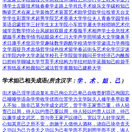
塼学士
左眼技术
咏春拳学
走路上学
肖氏手术
娱乐文学
碳粉知己
陶瓷艺术
在家上学
装饰艺术
装置艺术
助学贷款
学位投资
天台文
学
学生彩票
学术超男
学院艺术
香港大学
学位夫人
青春学园
学科
英语
启蒙哲学
三好学生
太太学院
小车哲学
屠夫学校
唢呐艺术
佗
城学宫
数学悖论
台风妮妲
双眼皮术
瘦脸手术
相声学士
全息技术
腮腺手术
数学情书
祛眼袋术
仁川大学
声学照明
盛大文学
隆鼻手
术
日康手术
世宗学堂
趣味数学
跑酷学校
清华学堂
渗流力学
拇指
文学
眉提升术
农场哲学
绿色技术
留学春运
街头艺术
化学沉淀
迷
幻学院
内申大学
老鼠学校
孔子学院
留学顾问
开学经济
己内酰胺
口腔科学
聊城大学
节育手术
结构力学
结对助学
蓝颜知己
睑袋手
术
剪纸巫术
粉颜知己
减法哲学
黄颜知己
建桥大学
学术妲己相关成语
(所含汉字：
学
、
术
、
妲
、
己
)
衒才扬己
淫学流说
复礼克己
徇公忘己
卑己自牧
责躬罪己
徇国忘
己
哑哑学语
杂学旁收
学优而仕
苦学力文
学际天人
修学务早
欲要
人不知，除非己莫为
学成文武艺，货于帝王家
责己重，待人轻
责己以周，待人以约
责己重以周，待人轻以约
责人以详，待己
以廉
学成文武艺，货与帝王家
严以律己，宽以字人
好学深思，
心知其意
己之所不安，勿施于人
借他人酒杯，浇自己块垒
贪天
之功以为己力
贪天之功以为己有
学而不思则罔
学而不厌，诲人