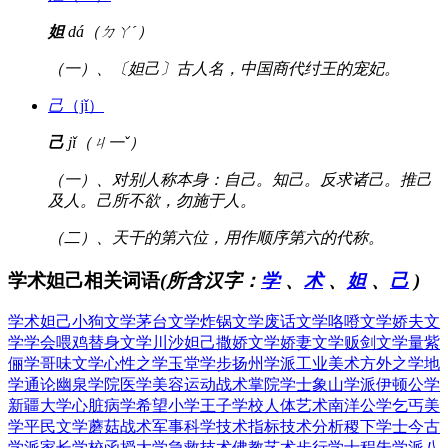
妲
dá（ㄉㄚˊ）
（一）、〔妲己〕古人名，中国商代纣王的宠妃。
己
（jǐ）
己
jǐ（ㄐ一ˇ）
（一）、对别人称本身：自己。知己。反求诸己。推己
及人。己所不欲，勿施于人。
（二）、天干的第六位，用作顺序第六的代称。
学术妲己相关词语
(所含汉字：
学
、
术
、
妲
、
己
)
学术妲己
小狗文学
茅台文学
炸锅文学
废话文学
咯噔文学
娇夫文
学
学会喂鸡
替身文学
川沙妲己
撒娇文学
娇妻文学
贩剑文学
量紫
俪学
哥味文学
心性之学
玉堂学步
扬州学派
工业美术
方外之学
地
学通论
幽泉学院
医学美容
运动战术
掌院学士
象山学派
伊顿公学
新疆大学
心脏病学
希望小学
王子学校
人体艺术
南洋公学
乞丐美
学
平民文学
蘑菇战术
军事科学
技术指标
技术分析
稷下学士
今古
学派
家长学校
函授大学
急救技术
佛教艺术
步行学士
程朱学派
八