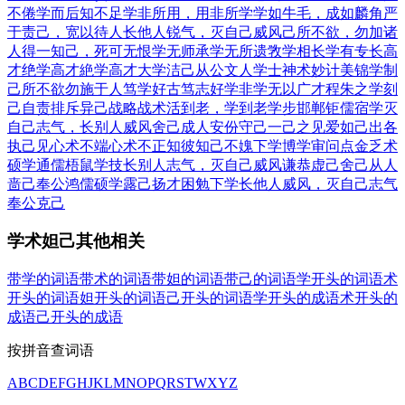
不倦
学而后知不足
学非所用，用非所学
学如牛毛，成如麟角
严
于责己，宽以待人
长他人锐气，灭自己威风
己所不欲，勿加诸
人
得一知己，死可无恨
学无师承
学无所遗
敩学相长
学有专长
高
才绝学
高才絶学
高才大学
洁己从公
文人学士
神术妙计
美锦学制
己所不欲勿施于人
笃学好古
笃志好学
非学无以广才
程朱之学
刻
己自责
排斥异己
战略战术
活到老，学到老
学步邯郸
钜儒宿学
灭
自己志气，长别人威风
舍己成人
安份守己
一己之见
爱如己出
各
执己见
心术不端
心术不正
知彼知己
不媿下学
博学审问
点金乏术
硕学通儒
梧鼠学技
长别人志气，灭自己威风
谦恭虚己
舍己从人
啬己奉公
鸿儒硕学
露己扬才
困勉下学
长他人威风，灭自己志气
奉公克己
学术妲己其他相关
带学的词语
带术的词语
带妲的词语
带己的词语
学开头的词语
术
开头的词语
妲开头的词语
己开头的词语
学开头的成语
术开头的
成语
己开头的成语
按拼音查词语
A
B
C
D
E
F
G
H
J
K
L
M
N
O
P
Q
R
S
T
W
X
Y
Z