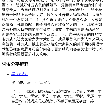
源； 5、这就好像是古代的苏妲己，凭借着自己出色的外在来
魅惑他人，给自己谋取利益的手段；二、梗的出处 1、这个梗
出自于网络上高学历，好手段的女性传奇人物钱璐璐，大家对
她的一个总结词汇； 2、换个角度评价，不管怎么说，人家智
商情商，都是顶配，机会都是给有准备的人的； 3、现如今如
果有外国人找中国的学生做男女朋友，本来想着是谈恋爱的，
但是事实上只是想免费学习汉语言； 4、这种抱有目的性的交
友方式也被大家称之为学术妲己，就是用美色作为诱饵来寻求
利益的一种方式。以上就是小编给大家带来的关于网络用语学
术妲己梗的意思介绍全部内容，更多精彩内容请关注本站，小
编将持续更新更多相关攻略。
词语分字解释
学
（xué）
学（學）
xué（ㄒㄩㄝˊ）
（一）、效法，钻研知识，获得知识，读书：学生。学
徒。学习。学业。学友。学者。学阀。学制。学历。学
步邯郸（讥讽人只知模仿，不善于学而无成就，亦