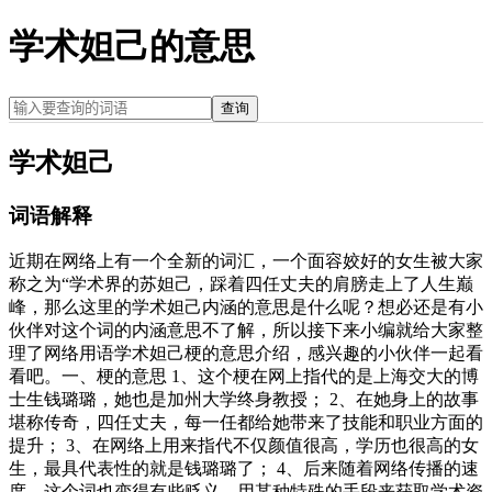
学术妲己的意思
查询
学术妲己
词语解释
近期在网络上有一个全新的词汇，一个面容姣好的女生被大家
称之为“学术界的苏妲己，踩着四任丈夫的肩膀走上了人生巅
峰，那么这里的学术妲己内涵的意思是什么呢？想必还是有小
伙伴对这个词的内涵意思不了解，所以接下来小编就给大家整
理了网络用语学术妲己梗的意思介绍，感兴趣的小伙伴一起看
看吧。一、梗的意思 1、这个梗在网上指代的是上海交大的博
士生钱璐璐，她也是加州大学终身教授； 2、在她身上的故事
堪称传奇，四任丈夫，每一任都给她带来了技能和职业方面的
提升； 3、在网络上用来指代不仅颜值很高，学历也很高的女
生，最具代表性的就是钱璐璐了； 4、后来随着网络传播的速
度，这个词也变得有些贬义，用某种特殊的手段来获取学术资