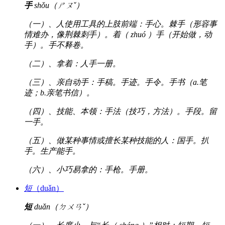
手
shǒu（ㄕㄡˇ）
（一）、人使用工具的上肢前端：手心。棘手（形容事
情难办，像荆棘刺手）。着（ zhuó ）手（开始做，动
手）。手不释卷。
（二）、拿着：人手一册。
（三）、亲自动手：手稿。手迹。手令。手书（a.笔
迹；b.亲笔书信）。
（四）、技能、本领：手法（技巧，方法）。手段。留
一手。
（五）、做某种事情或擅长某种技能的人：国手。扒
手。生产能手。
（六）、小巧易拿的：手枪。手册。
短
（duǎn）
短
duǎn（ㄉㄨㄢˇ）