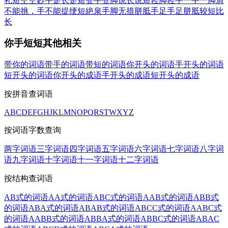
礼短
空空妙手
是长是短
登手登脚
说长说短
轻脚轻手
一手一脚
肩
不能挑，手不能提
绠短絶泉
手脚无措
胼胝手足
手足胼胝
较短比
长
你手短短其他相关
带你的词语
带手的词语
带短的词语
你开头的词语
手开头的词语
短开头的词语
你开头的成语
手开头的成语
短开头的成语
按拼音查词语
A
B
C
D
E
F
G
H
J
K
L
M
N
O
P
Q
R
S
T
W
X
Y
Z
按词语字数查询
两字词语
三字词语
四字词语
五字词语
六字词语
七字词语
八字词
语
九字词语
十字词语
十一字词语
十二字词语
按结构查词语
AB式的词语
AA式的词语
ABC式的词语
AAB式的词语
ABB式
的词语
ABA式的词语
ABAB式的词语
ABCC式的词语
AABC式
的词语
AABB式的词语
ABBA式的词语
ABBC式的词语
ABAC