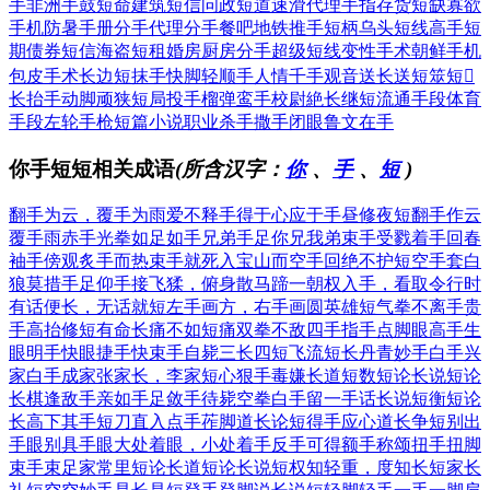
手
非洲手鼓
短命建筑
短信问政
短道速滑
代理手指
存货短缺
寡欲
手机
防暑手册
分手代理
分手餐吧
地铁推手
短柄乌头
短线高手
短
期债券
短信海盗
短租婚房
厨房分手
超级短线
变性手术
朝鲜手机
包皮手术
长边短抹
手快脚轻
顺手人情
千手观音
送长送短
筮短
长
抬手动脚
顽狭短局
投手榴弹
鸾手校尉
絶长继短
流通手段
体育
手段
左轮手枪
短篇小说
职业杀手
撒手闭眼
鲁文在手
你手短短相关成语
(所含汉字：
你
、
手
、
短
)
翻手为云，覆手为雨
爱不释手
得于心应于手
昼修夜短
翻手作云
覆手雨
赤手光拳
如足如手
兄弟手足
你兄我弟
束手受戮
着手回春
袖手傍观
炙手而热
束手就死
入宝山而空手回
绝不护短
空手套白
狼
莫措手足
仰手接飞猱，俯身散马蹄
一朝权入手，看取令行时
有话便长，无话就短
左手画方，右手画圆
英雄短气
拳不离手
贵
手高抬
修短有命
长痛不如短痛
双拳不敌四手
指手点脚
眼高手生
眼明手快
眼捷手快
束手自毙
三长四短
飞流短长
丹青妙手
白手兴
家
白手成家
张家长，李家短
心狠手毒
嫌长道短
数短论长
说短论
长
棋逢敌手
亲如手足
敛手待毙
空拳白手
留一手
话长说短
衡短论
长
高下其手
短刀直入
点手莋脚
道长论短
得手应心
道长争短
别出
手眼
别具手眼
大处着眼，小处着手
反手可得
额手称颂
扭手扭脚
束手束足
家常里短
论长道短
论长说短
权知轻重，度知长短
家长