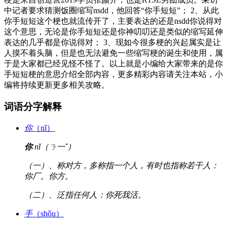
中记者要求猜测饭圈缩写nsdd，他回答“你手短短”； 2、从此
你手短短这个梗也就流传开了，主要表达的还是nsdd你说得对
这个意思，无论是你手短短还是你神叨叨还是类似的缩写延伸
表达的几乎都是你说得对； 3、现如今很多梗的兴起属实是让
人摸不着头脑，但是也无法避免一些缩写梗的诞生和使用，属
于是大家都已经见怪不怪了。以上就是小编给大家带来的是你
手短短梗的意思介绍全部内容，更多精彩内容请关注本站，小
编将持续更新更多相关攻略。
词语分字解释
你
（nǐ）
你
nǐ（ㄋ一ˇ）
（一）、称对方，多称指一个人，有时也指称若干人：
你厂。你方。
（二）、泛指任何人：你死我活。
手
（shǒu）