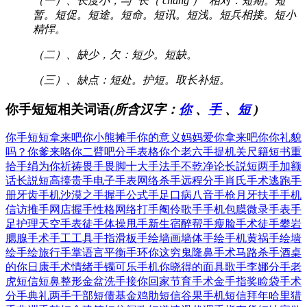
（一）、长度小，与“长（ cháng ）”相对：短期。短
暂。短促。短途。短命。短讯。短浅。短兵相接。短小
精悍。
（二）、缺少，欠：短少。短缺。
（三）、缺点：短处。护短。取长补短。
你手短短相关词语
(所含汉字：
你
、
手
、
短
)
你手短短
拿来吧你
小熊摊手
你的意义
妈妈爱你
拿来吧你
你礼貌
吗？
你爹来咯
你二臂吧
分手表格
你个老六
手提机关
尺籍短书
重
拾手绢
为你祈祷
畏手畏脚
十大手法
手不乾净
论长説短
两手加额
话长説短
高擡贵手
电子手表
网络杀手
远程分手
肖氏手术
逃跑手
册
牙齿手机
沙漠之手
握手公式
手足口病
八音手枪
月牙扶手
手机
信访
推手网店
握手性格
网络打手
阉伶歌手
手机包膜
微录手表
手
足护理
天空手表
徒手体操
甩手新生
宿醉帮手
瘦脸手术
徒手攀岩
腮腺手术
手工工具
手指滑板
手绘墙画
墙体手绘
手机黄祸
手绘墙
绘
手绘旅行
手掌语言
平衡手环
你这穷鬼
隆鼻手术
马路杀手
酒桌
的你
日康手术
情绪手镯
可乐手机
你晓得的
面具歌手
李娜分手
老
虎短信
短鼻整形
金盆洗手
接你回家
节育手术
金手指奖
睑袋手术
分手典礼
两手干部
短债基金
鸡肋短信
谷果手机
短信拜年
哈里猎