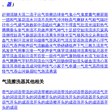
、
器
)
赶潮流
随大流
二流子
出气筒
擦边球
丧气鬼
小气鬼
窝囊气
擦屁股
一团和气
落花流水
川流不息
怒气冲冲
秋高气爽
财大气粗
气喘吁
吁
年少气盛
气急败坏
中流砥柱
气象万千
理直气壮
流光溢彩
热气
腾腾
垂头丧气
奔流不息
敛声屏气
神气十足
碧空如洗
流连忘返
风
流倜傥
趾高气扬
源远流长
流离失所
珠光宝气
接风洗尘
从善如流
血气方刚
汗流浃背
乌烟瘴气
歪风邪气
流言蜚语
急流勇进
心浮气
躁
忍气吞声
唉声叹气
流觞曲水
气势磅礴
低声下气
三教九流
意气
风发
意气用事
沆瀣一气
瓮声瓮气
痛哭流涕
颠沛流离
投鼠忌器
开
源节流
血流如注
流芳百世
一鼓作气
朝气蓬勃
细水长流
飞短流长
杀气腾腾
气宇轩昂
同流合污
荡气回肠
倒背如流
头破血流
洗心革
面
洗耳恭听
血流成河
怪声怪气
小家子气
串通一气
意气高昂
怪里
怪气
气吞山河
扬眉吐气
急流勇退
气流擦洗器其他相关
带气的词语
带流的词语
带擦的词语
带洗的词语
带器的词语
气开
头的词语
流开头的词语
擦开头的词语
洗开头的词语
器开头的词
语
气开头的成语
流开头的成语
擦开头的成语
洗开头的成语
器开
头的成语