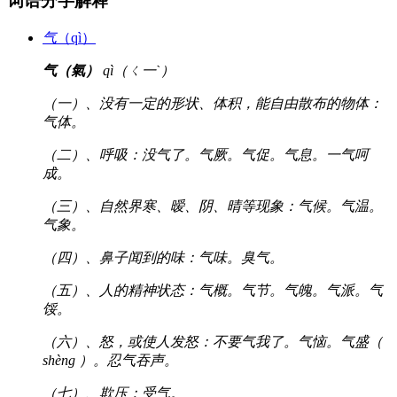
词语分字解释
气
（qì）
气（氣）
qì（ㄑ一ˋ）
（一）、没有一定的形状、体积，能自由散布的物体：
气体。
（二）、呼吸：没气了。气厥。气促。气息。一气呵
成。
（三）、自然界寒、暧、阴、晴等现象：气候。气温。
气象。
（四）、鼻子闻到的味：气味。臭气。
（五）、人的精神状态：气概。气节。气魄。气派。气
馁。
（六）、怒，或使人发怒：不要气我了。气恼。气盛（
shèng ）。忍气吞声。
（七）、欺压：受气。