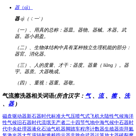
器
（qì）
器
qì（ㄑ一ˋ）
（一）、用具的总称：器皿。器物。器械。木器。武
器。器小易盈。
（二）、生物体结构中具有某种独立生理机能的部分：
器官。消化器。
（三）、人的度量、才干：器度。器量（ liàng ）。器
宇。器质。大器晚成。
（四）、重视：器重。器敬。
气流擦洗器相关词语
(所含汉字：
气
、
流
、
擦
、
洗
、
器
)
磁盘驱动器
新石器时代
标准大气压
喷气式飞机
大陆性气候
海洋
性气候
旧石器时代
流氓无产者
二十四节气
地中海气候
中石器时
代
中央处理器
液化石油气
机器脚踏车
程序计数器
生殖器崇拜
氦
氖激光器
大气逆辐射
堆栈指示器
非致命武器
运算放大器
破裂摩