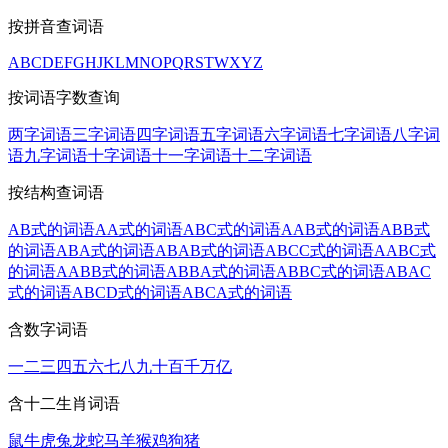
按拼音查词语
A
B
C
D
E
F
G
H
J
K
L
M
N
O
P
Q
R
S
T
W
X
Y
Z
按词语字数查询
两字词语
三字词语
四字词语
五字词语
六字词语
七字词语
八字词
语
九字词语
十字词语
十一字词语
十二字词语
按结构查词语
AB式的词语
AA式的词语
ABC式的词语
AAB式的词语
ABB式
的词语
ABA式的词语
ABAB式的词语
ABCC式的词语
AABC式
的词语
AABB式的词语
ABBA式的词语
ABBC式的词语
ABAC
式的词语
ABCD式的词语
ABCA式的词语
含数字词语
一
二
三
四
五
六
七
八
九
十
百
千
万
亿
含十二生肖词语
鼠
牛
虎
兔
龙
蛇
马
羊
猴
鸡
狗
猪