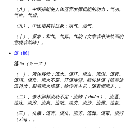
（八）、中医指能使人体器官发挥机能的动力：气功。
气血。气虚。
（九）、中医指某种症象：痰气。湿气。
（十）、景象：和气。气氛。气韵（文章或书法绘画的
意境或韵味）。
流
（liú）
流
liú（ㄌ一ㄡˊ）
（一）、液体移动：流水。流汗。流血。流泪。流程。
流泻。流质。流水不腐。汗流浃背。随波逐流（随着波
浪起伏，跟着流水漂荡，喻没有主见，随着潮流走）。
（二）、像水那样流动不定：流转（ zhuǎn ）。流通。
流寇。流浪。流离。流散。流失。流沙。流露。流萤。
（三）、传播：流言。流传。流芳。流弊。流毒。流行
（ xíng ）。