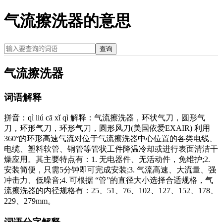
气流擦洗器的意思
查询
气流擦洗器
词语解释
拼音：qì liú cā xǐ qì 解释：气流擦洗器，环状气刀，圆形气
刀，环形气刀，环形气刀，圆形风刀(美国依爱EXAIR) 利用
360°的环形高速气流对位于气流擦洗器中心位置的各类电线、
电缆、塑料软管、铜管等管状工件降温冷却或进行表面清洁干
燥应用。其主要特点有：1. 无电器件、无活动件，免维护;2.
安装简便，只需5分钟即可完成安装;3. 气流高速、大流量、强
冲击力、低噪音;4. 可根据 “管”的直径大小选择合适规格，气
流擦洗器的内径规格有：25、51、76、102、127、152、178、
229、279mm。