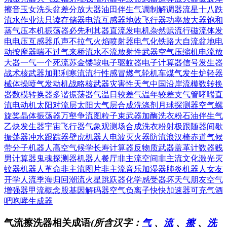
擦音
玉女洗头盆
差分放大器
油田伴生气
调制解调器
流星十八跌
流水作业法
只读存储器
电流互感器
地效飞行器
功率放大器
饱和
蒸气压
本机振荡器
必先利其器
直流发电机
杂然赋流行
磁流体发
电
电压互感器
爪声不拉气
火焰喷射器
电气化铁路
大自流盆地
电
动按摩器
喘不过气来
桥流水不流
放射性武器
空气压缩机
电流放
大器
一气一个死
流苏金镂鞍
电子驱蚊器
电子计算器
信号发生器
战术核武器
加那利寒流
流行性感冒
燃气轮机车
煤气发生炉
轻器
械体操
喷气发动机
战略核武器
灾害性天气
中国沿岸流
模数转换
器
数模转换器
多谐振荡器
气温日较差
气温年较差
支气管哮喘
直
流电动机
太阳对流层
太阳大气层
合成洗涤剂
月球探测器
空气螺
旋桨
晶体振荡器
万壑争流图
粒子束武器
加酶洗衣粉
石油伴生气
乙炔发生器
宇宙飞行器
气象观测场
合成洗衣粉
射极跟随器
间歇
振荡器
冲水跟踪器
壁虎机器人
电波灭火器
防流浪汉椅
赤道气候
带
分子机器人
高空气候学
长寿计算器
反物质武器
盖革计数器
贱
男计算器
鬼魂探测器
机器人餐厅
非主流空间
非主流文化
激光灭
蚊器
机器人革命
非主流图片
非主流音乐
加湿器肺炎
机器人女友
开学人流季
海归回潮流
火星跳跃器
化学感受器
坏天气朋友
空气
增强器
甲流概念股
基因解码器
空气负离子
快快加速器
可充气酒
吧
咆哮生成器
气流擦洗器相关成语
(所含汉字：
气
、
流
、
擦
、
洗