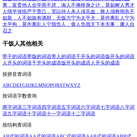
离，富贵他人合
学而不厌，诲人不倦
终身之计，莫如树人
秀才
人情半张纸
严于责己，宽以待人
杀人须见血，救人须救彻
衣不
如新，人不如故
有酒胆，无饭力
宁为太平犬，莫作离乱人
宁为
太平狗，莫作离乱人
宁我负人，毋人负我
天下本无事，庸人自
召之
干饭人其他相关
带干的词语
带饭的词语
带人的词语
干开头的词语
饭开头的词语
人开头的词语
干开头的成语
饭开头的成语
人开头的成语
按拼音查词语
A
B
C
D
E
F
G
H
J
K
L
M
N
O
P
Q
R
S
T
W
X
Y
Z
按词语字数查询
两字词语
三字词语
四字词语
五字词语
六字词语
七字词语
八字词
语
九字词语
十字词语
十一字词语
十二字词语
按结构查词语
AB式的词语
AA式的词语
ABC式的词语
AAB式的词语
ABB式