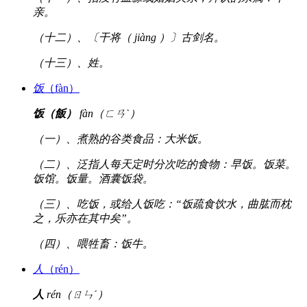
亲。
（十二）、〔干将（ jiàng ）〕古剑名。
（十三）、姓。
饭
（fàn）
饭（飯）
fàn（ㄈㄢˋ）
（一）、煮熟的谷类食品：大米饭。
（二）、泛指人每天定时分次吃的食物：早饭。饭菜。
饭馆。饭量。酒囊饭袋。
（三）、吃饭，或给人饭吃：“饭疏食饮水，曲肱而枕
之，乐亦在其中矣”。
（四）、喂牲畜：饭牛。
人
（rén）
人
rén（ㄖㄣˊ）