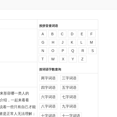
按拼音查词语
A
B
C
D
E
F
G
H
J
K
L
M
N
O
P
Q
R
S
T
W
X
Y
Z
按词语字数查询
两字词语
三字词语
四字词语
五字词语
来形容哪一类人的
六字词语
七字词语
介绍，一起来看看
八字词语
九字词语
说着一些只有自己才能
者是正常人无法理解；
十字词语
十一字词语