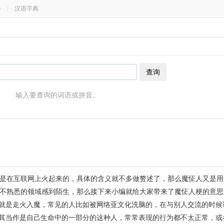
器
|
汉语字典
查询
输入要查询的词语或拼音。
是在互联网上火起来的，具体的含义就不多做赘述了，那么魔怔人又是用
不熟悉的领域感到陌生，那么接下来小编就给大家带来了魔怔人梗的意思
的就是走火入魔，常见的人比如被网络亚文化洗脑的，在与别人交流的时候
将其当作是自己生命中的一部分的这种人，常常表现的行为都不太正常，或