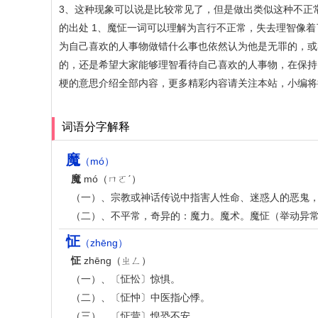
3、这种现象可以说是比较常见了，但是做出类似这种不正
的出处 1、魔怔一词可以理解为言行不正常，失去理智像
为自己喜欢的人事物做错什么事也依然认为他是无罪的，或
的，还是希望大家能够理智看待自己喜欢的人事物，在保持
梗的意思介绍全部内容，更多精彩内容请关注本站，小编将
词语分字解释
魔
（mó）
魔
mó（ㄇㄛˊ）
（一）、宗教或神话传说中指害人性命、迷惑人的恶鬼
（二）、不平常，奇异的：魔力。魔术。魔怔（举动异常
怔
（zhēng）
怔
zhēng（ㄓㄥ）
（一）、〔怔忪〕惊惧。
（二）、〔怔忡〕中医指心悸。
（三）、〔怔营〕惶恐不安。