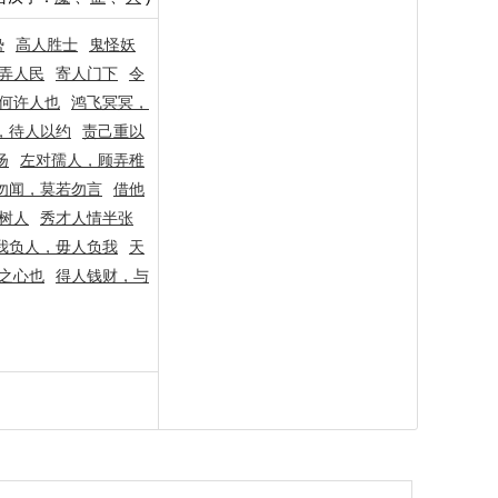
势
高人胜士
鬼怪妖
弄人民
寄人门下
令
何许人也
鸿飞冥冥，
，待人以约
责己重以
扬
左对孺人，顾弄稚
勿闻，莫若勿言
借他
树人
秀才人情半张
我负人，毋人负我
天
之心也
得人钱财，与