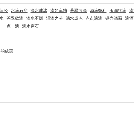
归公
水滴石穿
滴水成冰
滴如车轴
葱翠欲滴
涓滴微利
玉漏犹滴
滴
水
苍翠欲滴
滴水不羼
涓滴之劳
滴水成冻
点点滴滴
铜壶滴漏
滴酒
一点一滴
滴水穿石
头的成语