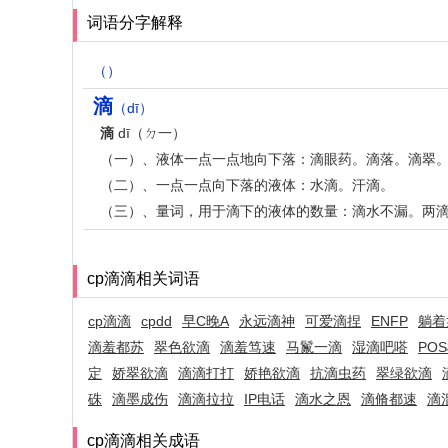
词语分字解释
（）
滴
（dī）
滴
dī（ㄉ一）
（一）、液体一点一点地向下落：滴眼药。滴落。滴翠。
（二）、一点一点向下落的液体：水滴。汗滴。
（三）、量词，用于滴下的液体的数量：滴水不漏。两
cp滴滴相关词语
cp滴滴
cpdd
早C晚A
永远滴神
可爱滴捏
ENFP
躺着
滴羞都苏
翠色欲滴
滴羞笃速
马鬣一滴
湿滴吧嗒
PO
定
娇翠欲滴
滴滴打打
娇艳欲滴
抗滴虫药
翠绿欲滴
硃
滴墨成伤
滴滴拉拉
IP电话
滴水之恩
滴脩都速
滴
cp滴滴相关成语