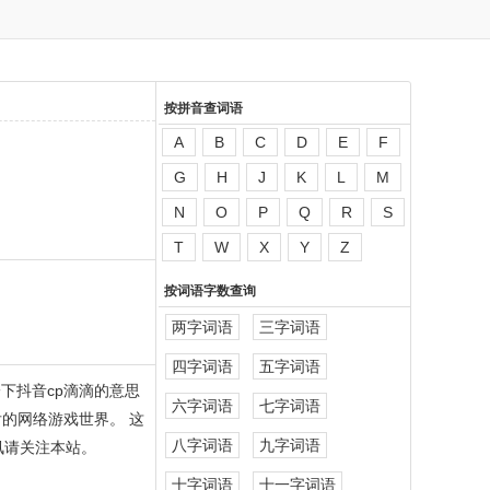
按拼音查词语
A
B
C
D
E
F
G
H
J
K
L
M
N
O
P
Q
R
S
T
W
X
Y
Z
按词语字数查询
两字词语
三字词语
四字词语
五字词语
下抖音cp滴滴的意思
六字词语
七字词语
后的网络游戏世界。 这
八字词语
九字词语
讯请关注本站。
十字词语
十一字词语