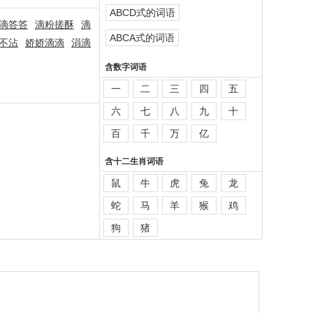
ABCD式的词语
滴答答
滴粉搓酥
滴
ABCA式的词语
不沾
娇娇滴滴
涓滴
含数字词语
一
二
三
四
五
六
七
八
九
十
百
千
万
亿
含十二生肖词语
鼠
牛
虎
兔
龙
蛇
马
羊
猴
鸡
狗
猪