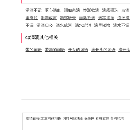
涓滴不遗
呕心滴血
泪如泉滴
馋涎欲滴
滴露研珠
点滴
里耷拉
涓滴成河
滴露研朱
垂涎欲滴
滴零搭拉
流汤滴
不漏
涓滴归公
滴水成河
滴水难消
滴里嘟噜
滴水不漏
cp滴滴其他相关
带的词语
带滴的词语
开头的词语
滴开头的词语
滴开
友情链接:
文章网站地图
词典网站地图
保险网
看答案网
普洱吧网