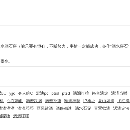
水滴石穿（喻只要有恒心，不断努力，事情一定能成功，亦作“滴水穿石
滴墨水。
如C
yjjc
令人皖C
宏迪pc
ptsd
ptsd
滴溜打拉
络合滴定
滴溜当啷
S机
心在滴血
滴羞跌屑
滴羞扑速
额滴神呀
IP地址
夏山如滴
飞红滴
滴滴溜溜
滴滴邓邓
蓊绿欲滴
滴修都速
滴水石穿
青翠欲滴
返滴定法
溜嘟噜
滴滴嗒嗒