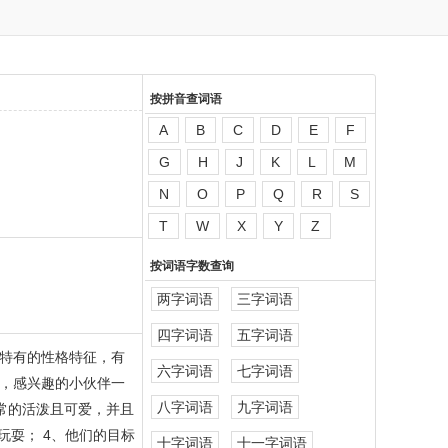
按拼音查词语
A
B
C
D
E
F
G
H
J
K
L
M
N
O
P
Q
R
S
T
W
X
Y
Z
按词语字数查询
两字词语
三字词语
四字词语
五字词语
种特有的性格特征，有
六字词语
七字词语
绍，感兴趣的小伙伴一
八字词语
九字词语
非常的活泼且可爱，并且
玩耍； 4、他们的目标
十字词语
十一字词语