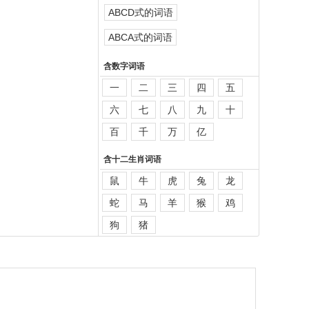
ABCD式的词语
ABCA式的词语
含数字词语
一
二
三
四
五
六
七
八
九
十
百
千
万
亿
含十二生肖词语
鼠
牛
虎
兔
龙
蛇
马
羊
猴
鸡
狗
猪