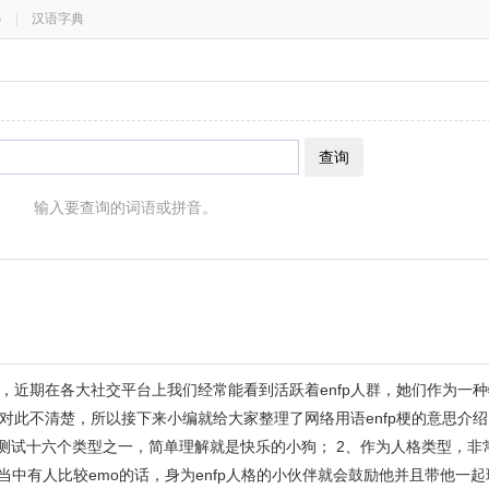
器
|
汉语字典
查询
输入要查询的词语或拼音。
，近期在各大社交平台上我们经常能看到活跃着enfp人群，她们作为一
对此不清楚，所以接下来小编就给大家整理了网络用语enfp梗的意思介
i人格测试十六个类型之一，简单理解就是快乐的小狗； 2、作为人格类型，
中有人比较emo的话，身为enfp人格的小伙伴就会鼓励他并且带他一起