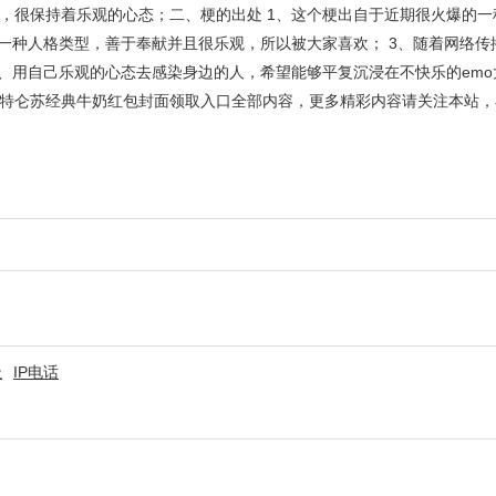
很保持着乐观的心态；二、梗的出处 1、这个梗出自于近期很火爆的一种 
门的一种人格类型，善于奉献并且很乐观，所以被大家喜欢； 3、随着网络
4、用自己乐观的心态去感染身边的人，希望能够平复沉浸在不快乐的em
特仑苏经典牛奶红包封面领取入口全部内容，更多精彩内容请关注本站，
址
IP电话