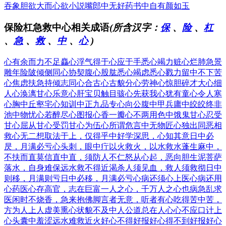
吞象
胆欲大而心欲小
説嘴郎中无好药
书中自有颜如玉
保险杠急救中心相关成语
(所含汉字：
保
、
险
、
杠
、
急
、
救
、
中
、
心
)
心有余而力不足
麤心浮气
得于心应于手
悉心竭力
赃心烂肺
急景
雕年
险陂倾侧
同心协契
腹心股肱
悉心竭虑
悉心戮力
留中不下
苦
心焦虑
扶急持倾
志同心合
古心古貌
分心劳神
心惊胆碎
才大心细
人心涣漓
甘心乐意
心肝宝贝
触目骇心
先获我心
犹有童心
令人寒
心
胸中丘壑
宅心知训
中正九品
专心向公
腹中甲兵
庸中皎皎
终非
池中物
忧心若醉
尽心图报
心香一瓣
心不两用
色中饿鬼
甘心忍受
甘心屈从
甘心受罚
甘心为伍
心所谓危
言中无物
匠心独出
同恶相
救
心无二想
取法于上，仅得乎中
好学深思，心知其意
日中必
昃，月满必亏
心头刺，眼中疔
以火救火，以水救水
蓬生麻中，
不扶而直
莫信直中直，须防人不仁
怒从心起，恶向胆生
泥菩萨
落水，自身难保
远水救不得近渴
杀人须见血，救人须救彻
日中
则移，月满则亏
日中必移，月满必亏
心病还须心上医
心病还用
心药医
心存高官，志在巨富
一人之心，千万人之心也
病急乱求
医
闲时不烧香，急来抱佛脚
言者无意，听者有心
吃得苦中苦，
方为人上人
虚美熏心
状貌不及中人
公道总在人心
心不应口
计上
心头
囊中羞涩
远水难救近火
好心不得好报
好心得不到好报
好心