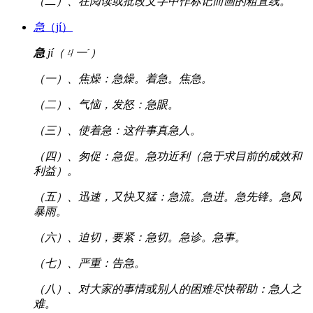
（二）、在阅读或批改文字中作标记而画的粗直线。
急
（jí）
急
jí（ㄐ一ˊ）
（一）、焦燥：急燥。着急。焦急。
（二）、气恼，发怒：急眼。
（三）、使着急：这件事真急人。
（四）、匆促：急促。急功近利（急于求目前的成效和
利益）。
（五）、迅速，又快又猛：急流。急进。急先锋。急风
暴雨。
（六）、迫切，要紧：急切。急诊。急事。
（七）、严重：告急。
（八）、对大家的事情或别人的困难尽快帮助：急人之
难。