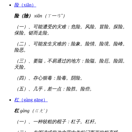
险
（xiǎn）
险（險）
xiǎn（ㄒ一ㄢˇ）
（一）、可能遭受的灾难：危险。风险。冒险。探险。
保险。铤而走险。
（二）、可能发生灾难的：险象。险情。险境。险峰。
险恶。
（三）、要隘，不易通过的地方：险隘。险厄。险固。
天险。
（四）、存心狠毒：险毒。阴险。
（五）、几乎，差一点：险胜。险些。
杠
（gàng gāng）
杠
gàng（ㄍㄤˋ）
（一）、一种较粗的棍子：杠子。杠杆。