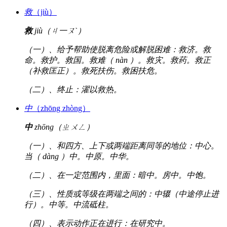
救
（jiù）
救
jiù（ㄐ一ㄡˋ）
（一）、给予帮助使脱离危险或解脱困难：救济。救
命。救护。救国。救难（ nàn ）。救灾。救药。救正
（补救匡正）。救死扶伤。救困扶危。
（二）、终止：濯以救热。
中
（zhōng zhòng）
中
zhōng（ㄓㄨㄥ）
（一）、和四方、上下或两端距离同等的地位：中心。
当（ dàng ）中。中原。中华。
（二）、在一定范围内，里面：暗中。房中。中饱。
（三）、性质或等级在两端之间的：中辍（中途停止进
行）。中等。中流砥柱。
（四）、表示动作正在进行：在研究中。