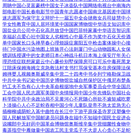
周聃
中国心灵富豪榜
中国女子冰壶队
中国网络电视台
中南海内
部电影
中国长春电影节
中国青年志愿者
中国南北基因差
中国球
迷志愿军
为保守主义辩护
十一届五中全会
拯救女兵司徒慧
中小
学女性教育
中国人居环境奖
中国国家博物馆
中华语文知识库
中
国盐业总公司
中石化高息放贷
中国巴菲特家暴
中华语言智识库
幸福起点爱心社
中国女人劣根性
心中最不作为奖
中石化天价酒
单
中国家长口头禅
早春心理烦躁症
襄阳五中枪击案
体操中心接
待门
中国水污染地图
上班族开心法则
厦门中山动物园
私人女保
镖训练
授课中的女老师
日本心神战斗机
日本海上保安厅
年关心
理恐慌症
联想家庭云中心
廉价别墅保障房
可口可乐中毒死
黑龙
江陪床保姆
海姆立克急救法
村支书打骂保安
基本住房保障法
保
姆摔婴儿视频
奥斯威辛集中营
二十四考中书令
列宁格勒保卫战
中共中央书记处
中国历史博物馆
盐城自然保护区
中俄尼布楚条
约
工夫不负有心人
中央革命根据地
中央军事委员会
中华全国总
工会
中国人民志愿军
美国中央情报局
中国少年先锋队
中国社会
科学院
中共中央政治局
不见黄河心不死
随心所欲不逾矩
咸吃萝
卜淡操心
人心不足蛇吞相
中国少年儿童队
皇帝不急太监急
无心
插柳柳成荫
蛇入筩中曲性在
长江中下游平原
保圣寺罗汉塑像
中
国人民解放军
中国邮递员问题
身在福中不知福
中国民主促进会
说嘴郎中无好药
中国革命博物馆
奥斯维辛集中营
细菌性食物中
毒
遥指空中雁做羹
中国农工民主党
瓜子不大是人心
贪心不足蛇