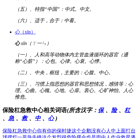
（五）、特指“中国”：中式。中文。
（六）、适于，合于：中看。
心
（xīn）
心
xīn（ㄒ一ㄣ）
（一）、人和高等动物体内主管血液循环的器官（通
称“心脏”）：心包。心律。心衰。心悸。
（二）、中央，枢纽，主要的：心腹。中心。
（三）、习惯上指思想的器官和思想情况，感情等：心
理。心曲。心魄。心地。心扉。衷心。心旷神怡。人心
惟危。
保险杠急救中心相关词语
(所含汉字：
保
、
险
、
杠
、
急
、
救
、
中
、
心
)
保险杠急救中心
你有你的保时捷
这个企鹅没有心
人中上面打台
球
摆烂一哥急先锋
这个发型很危险
撑伞也是雨中人
作业救星潘