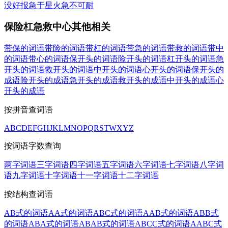
没好报
急于星火
急不可耐
保险杠急救中心其他相关
带保的词语
带险的词语
带杠的词语
带急的词语
带救的词语
带中
的词语
带心的词语
保开头的词语
险开头的词语
杠开头的词语
急
开头的词语
救开头的词语
中开头的词语
心开头的词语
保开头的
成语
险开头的成语
急开头的成语
救开头的成语
中开头的成语
心
开头的成语
按拼音查词语
A
B
C
D
E
F
G
H
J
K
L
M
N
O
P
Q
R
S
T
W
X
Y
Z
按词语字数查询
两字词语
三字词语
四字词语
五字词语
六字词语
七字词语
八字词
语
九字词语
十字词语
十一字词语
十二字词语
按结构查词语
AB式的词语
AA式的词语
ABC式的词语
AAB式的词语
ABB式
的词语
ABA式的词语
ABAB式的词语
ABCC式的词语
AABC式