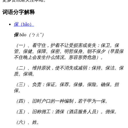
词语分字解释
保
（bǎo）
保
bǎo（ㄅㄠˇ）
（一）、看守住，护着不让受损害或丧失：保卫。保
管。保健。保障。保密。明哲保身。朝不保夕（早晨保
不住晚上会发生什么情况。形容形势危急）。
（二）、维持原状，使不消失或减弱：保持。保洁。保
质。保墒。
（三）、负责：保证。保荐。保修。保险。确保。担
保。
（四）、旧时户口的一种编制，若干甲为一保。
（五）、旧称佣工：酒保（酒店服务人员）。佣保。
（六）、姓。