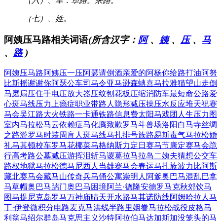
（六）、车：筚路。乘路。
（七）、姓。
阿姨压马路相关词语
(所含汉字：
阿
、
姨
、
压
、
马
、
路
)
阿姨压马路
阿姨压一压
阿瑟请倒酒
亲爱的阿杨
你给路打油
阿努
比斯摇
谢谢你阿瑟
公车司马令
亚马逊森蚺
喜马拉雅猫
望山走倒
马
磨扇压住手
电压放大器
压纹刨花板
压缩消防车
最短命公路
爱
心斑马线
压力上瘾症
职业带路人
隐形减压操
压水反应堆
天祝赛
马会
吴江路大火
铁路一卡通
铁路信息费
太阳马戏团
人生压力图
室内马拉松
马云依赖症
马化腾致歉
罗马斗兽场
洛阳白马寺
丝绸
之路游
罗马时装周
盲人斑马线
马扎排号族
路易斯毒气
马拉松婚
礼
马其顿校车
罗马花椰菜
马格纳斯力
定日赛马节
康定赛马会
跪
行高考路
公墓减压游
挥泪斩马谡
葛拉马拉岛
二姨夫猜想
公交车
路权
地狱马拉松
德马尼西人
当雄赛马会
春运马扎族
波力比阿斯
藏北赛马会
藏马山传奇
兵马俑公寓
崇明人阿爹
奥巴马混乱
巴拿
马草帽
奥巴马踹门
奥巴马困境
阿兰·德隆
安德罗马克
秋郊饮马
图
马提尼克岛
罗马万神庙
晴天开水路
马其诺防线
阿姆哈拉人
马
丁·伊登
微积分电路
麦克马洪线
半路里姻眷
马拉松战役
皮格马
利翁
马绍尔群岛
马克思主义
沙特阿拉伯
马达加斯加
没笼头的马