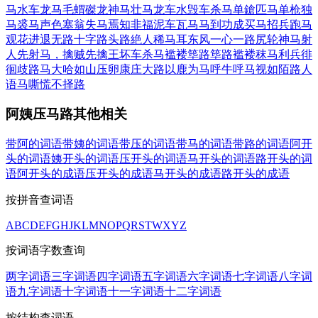
马水车龙
马毛蝟磔
龙神马壮
马龙车水
毁车杀马
单鎗匹马
单枪独
马
裘马声色
塞翁失马焉知非福
泥车瓦马
马到功成
买马招兵
跑马
观花
进退无路
十字路头
路絶人稀
马耳东风
一心一路
尻轮神马
射
人先射马，擒贼先擒王
坏车杀马
褴褛筚路
筚路褴褛
秣马利兵
徘
徊歧路
马大哈
如山压卵
康庄大路
以鹿为马
呼牛呼马
视如陌路
人
语马嘶
慌不择路
阿姨压马路其他相关
带阿的词语
带姨的词语
带压的词语
带马的词语
带路的词语
阿开
头的词语
姨开头的词语
压开头的词语
马开头的词语
路开头的词
语
阿开头的成语
压开头的成语
马开头的成语
路开头的成语
按拼音查词语
A
B
C
D
E
F
G
H
J
K
L
M
N
O
P
Q
R
S
T
W
X
Y
Z
按词语字数查询
两字词语
三字词语
四字词语
五字词语
六字词语
七字词语
八字词
语
九字词语
十字词语
十一字词语
十二字词语
按结构查词语