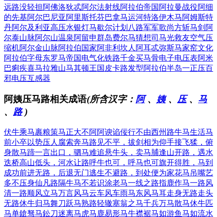
远路没轻担
阿佛洛狄忒
阿尔法射线
阿拉伯帝国
阿拉曼战役
阿细
的先基
阿尔巴尼亚
阿里斯托芬
巴拿马运河
特洛伊木马
阿姆斯特
丹
阿尔及利亚
高压水银灯
马歇尔计划
八路军军歌
尚方斩马剑
阿
尔泰山脉
阿尔山温泉
阿留申群岛
费尔马猜想
司马光救友
空气压
缩机
阿尔金山脉
阿拉伯国家
阿非利坎人
阿耳忒弥斯
马家窑文化
阿拉伯字母
东罗马帝国
电气化铁路
千金买马骨
电子电压表
阿米
巴痢疾
喜马拉雅山
马其顿王国
皮卡路发型
阿拉伯半岛
一正压百
邪
电压互感器
阿姨压马路相关成语
(所含汉字：
阿
、
姨
、
压
、
马
、
路
)
伏牛乘马
裹粮策马
正大不阿
阿谀谄佞
行不由西州路
牛马生活
马
前小卒
以势压人
腐索奔马
路见不平，拔剑相为
仰手接飞猱，俯
身散马蹄
一言出口，驷马难追
悬牛头，卖马脯
逢山开路，遇水
迭桥
高山低头，河水让路
呼牛也可，呼马也可
旗开得胜，马到
成功
前进无路，后退无门
逃生不避路，到处便为家
花马吊嘴
艺
多不压身
仙凡路隔
牛马不若
识涂老马
一线之路
指鹿作马
一路风
清
一路顺风
立马万言
风马云车
风车雨马
东风马耳
走身无路
走头
无路
休牛归马
舞刀跃马
熟路轻辙
塞翁之马
千兵万马
散马休牛
匹
马单鎗
驽马鈆刀
迷离马虎
马鹿易形
马牛襟裾
马如游鱼
马如流水