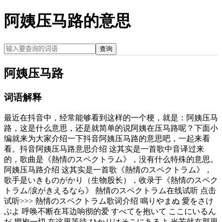
阿姨压马路的意思
查询
阿姨压马路
词语解释
最近在抖音中，经常能够看到这样的一个梗，就是：阿姨压马
路，这是什么意思，还是就简单的说阿姨在压马路呢？下面小
编就来为大家介绍一下抖音阿姨压马路的意思吧，一起来看
看。抖音阿姨压马路意思介绍 这其实是一首歌中音译过来
的，歌曲是《熱情のスペクトラム》，没有什么特殊的意思。
阿姨压马路介绍 这其实是一首歌《熱情のスペクトラム》，
歌手是いきものがかり（生物股长），收录于《熱情のスペク
トラム/涙がきえるなら》 熱情のスペクトラム在线试听 点击
试听>>> 熱情のスペクトラム歌词介绍 鳴りやまぬ 愛をさけ
ぶよ 呼唤不断在耳边响彻的爱 すべてを抱いて ここにいるん
だ 拥抱一切 在这里等待 ひかりはそこにあるよ 光芒就在那里