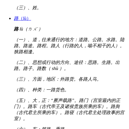
（三）、姓。
路
（lù）
路
lù（ㄌㄨˋ）
（一）、道，往来通行的地方：道路。公路。水路。陆
路。路途。路程。路人（行路的人，喻不相干的人）。
狭路相逢。
（二）、思想或行动的方向、途径：思路。生路。出
路。路子。路数（ shù ）。
（三）、方面，地区：外路货。各路人马。
（四）、种类：一路货色。
（五）、大，正：“厥声载路”。路门（宫室最内的正
门）。路车（古代帝王及诸侯贵族所乘的车）。路舆
（古代君主所乘的车）。路寝（古代君主处理政事的宫
室）。