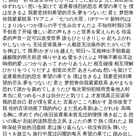
ゆずれない 想いを架けて 追逐着强烈的思念 希望の果てを 僕
は生きるよ 我要坚持到希望的尽头 夢をつないだ 君と 梦想将
你我紧紧联系 TVアニメ「七つの大罪」OPテーマ 新時代(は
じまり)をいつか僕らの手で生み出すんだよ 不知何时我们亲
手创造了开端 優しい君の声もきっと世界を変えられる 你温
柔的声音一定可以改变世界 誰もひとりきりじゃ 起ち上がれ
やしないから 无论是谁孤身一人都是无法振作的 たがいに手
を伸ばして 限界(かぎり)を越えた 明日へ 互相伸出手朝着超
越极限的明天前进 鳴りやまぬ 愛をさけぶよ 呼唤不断在耳边
响彻的爱 ぶつかりあって わかりあうんだ 相互碰撞 相互理解
ひかりをつくりだすよ 创造出光芒 あきらめぬ 想いを架けて
追逐着热烈的思念 希望の果てを 僕は生きるよ 我要坚持到希
望的尽头 夢をつないだ 君と 梦想将你我紧紧联系 あやまちを
恐れて誰かを責めてしまうたび 每次害怕犯错而责备他人时
本当に見つめるべきは自分だと気づくよ 才发现真正应该审
视的是自己 君が僕を変えた 言葉がこころ動かす 是你改变了
我 你的言语动摇了我的内心 まだ見ぬ革新(あこがれ)を 高鳴
る胸に 求めて 内心依旧追逐着未曾见过的憧憬 捲き起こる 想
いの風が 刮起的这阵思念之风 まぶたの奥で 熱く揺れたよ 眼
眸深处开始热泪盈眶 君は振り返らない 你没有回头 輝いた
日々を旅立ち 旅行中度过闪耀的每天 希望の果てに 踏み出し