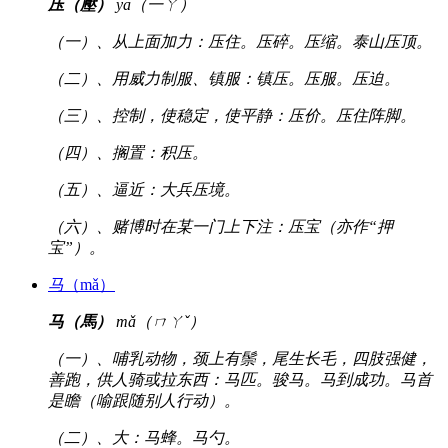
压（壓）
yā（一ㄚ）
（一）、从上面加力：压住。压碎。压缩。泰山压顶。
（二）、用威力制服、镇服：镇压。压服。压迫。
（三）、控制，使稳定，使平静：压价。压住阵脚。
（四）、搁置：积压。
（五）、逼近：大兵压境。
（六）、赌博时在某一门上下注：压宝（亦作“押
宝”）。
马
（mǎ）
马（馬）
mǎ（ㄇㄚˇ）
（一）、哺乳动物，颈上有鬃，尾生长毛，四肢强健，
善跑，供人骑或拉东西：马匹。骏马。马到成功。马首
是瞻（喻跟随别人行动）。
（二）、大：马蜂。马勺。