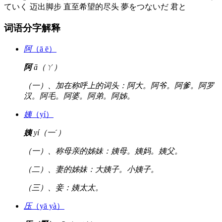
ていく 迈出脚步 直至希望的尽头 夢をつないだ 君と
词语分字解释
阿
（ā ē）
阿
ā（ㄚ）
（一）、加在称呼上的词头：阿大。阿爷。阿爹。阿罗
汉。阿毛。阿婆。阿弟。阿姊。
姨
（yí）
姨
yí（一ˊ）
（一）、称母亲的姊妹：姨母。姨妈。姨父。
（二）、妻的姊妹：大姨子。小姨子。
（三）、妾：姨太太。
压
（yā yà）