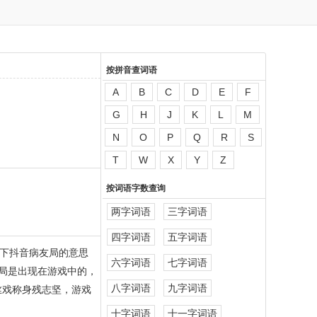
按拼音查词语
A
B
C
D
E
F
G
H
J
K
L
M
N
O
P
Q
R
S
T
W
X
Y
Z
按词语字数查询
两字词语
三字词语
四字词语
五字词语
下抖音病友局的意思
六字词语
七字词语
友局是出现在游戏中的，
八字词语
九字词语
丝戏称身残志坚，游戏
十字词语
十一字词语