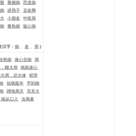
股
莱姆病
恐龙病
病
进局子
丑友网
大
小朋友
中统局
病
黄热病
疑心病
含汉字：
病
、
友
、
局
)
冷热病
身心交病
局
体，顾大局
病风丧心
顾大局，识大体
积劳
攻
祛病延年
手到病
地
蹐地局天
无关大
，病从口入
当局者