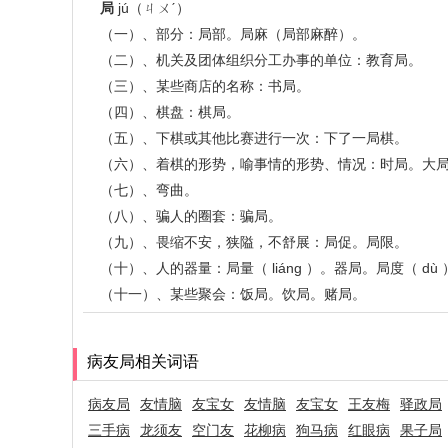
局
jú（ㄐㄨˊ）
（一）、部分：局部。局麻（局部麻醉）。
（二）、机关及团体组织分工办事的单位：教育局。
（三）、某些商店的名称：书局。
（四）、棋盘：棋局。
（五）、下棋或其他比赛进行一次：下了一局棋。
（六）、着棋的形势，喻事情的形势、情况：时局。大
（七）、弯曲。
（八）、骗人的圈套：骗局。
（九）、畏缩不安，狭隘，不舒展：局促。局限。
（十）、人的器量：局量（ liáng ）。器局。局度（ dù 
（十一）、某些聚会：饭局。饮局。赌局。
病友局相关词语
病友局
友情脑
友宝女
友情脑
友宝女
王友梅
驿政局
三手病
龙须友
空门友
花柳病
狗马病
红眼病
果子局