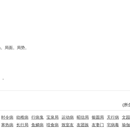
局。局面。局势。
）。
(所
时令病
幼稚病
行病鬼
宝泉局
运动病
昭信局
银圆局
天行病
文园
寒热病
长行局
鱼鳞病
噎食病
致室友
友团族
友妻门
宅病毒
瑜伽