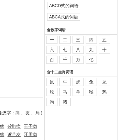
ABCD式的词语
ABCA式的词语
含数字词语
一
二
三
四
五
六
七
八
九
十
百
千
万
亿
含十二生肖词语
鼠
牛
虎
兔
龙
蛇
马
羊
猴
鸡
狗
猪
含汉字：
病
、
友
、
局
)
病
矽肺病
王子病
病
诉苦友
牙周病