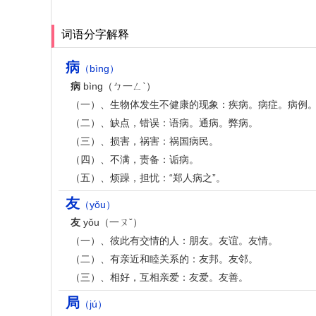
词语分字解释
病
（bìng）
病
bìng（ㄅ一ㄥˋ）
（一）、生物体发生不健康的现象：疾病。病症。病例
（二）、缺点，错误：语病。通病。弊病。
（三）、损害，祸害：祸国病民。
（四）、不满，责备：诟病。
（五）、烦躁，担忧：“郑人病之”。
友
（yǒu）
友
yǒu（一ㄡˇ）
（一）、彼此有交情的人：朋友。友谊。友情。
（二）、有亲近和睦关系的：友邦。友邻。
（三）、相好，互相亲爱：友爱。友善。
局
（jú）