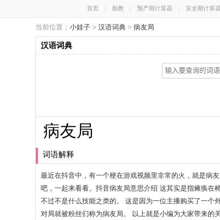
首页
|
胎教
|
预产期计算器
|
安全期计算
当前位置：
小娃子
>
汉语词典
>
病友局
汉语词典
病友局
词语解释
最近在抖音中，有一个梗在游戏视频里非常的火，就是病友
吧，一起来看看。抖音病友局意思介绍 这其实是指瘫痪在
不过不是什么技能之类的。 这是因为一位主播购买了一个
对局就被粉丝们称为病友局。 以上就是小编为大家带来的