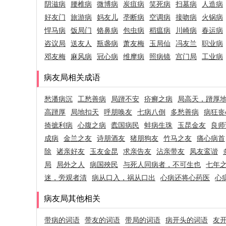
阴滋病
腰椎病
微博病
炭疽病
笑死病
扫墓病
人造病
好友门
旅游病
妈友儿
垄断病
空调病
接吻病
火锅病
悍马病
饭局门
铬鼻病
包虫病
稻瘟病
川崎病
春运病
咨议局
送友人
瓶盏病
萧友梅
玉局仙
冯友兰
职业病
邓友梅
麻风病
冠心病
维摩病
照病镜
宫门局
工业病
病友局相关成语
愁潘病沉
工愁善病
局蹐不安
疥癣之病
局高天，蹐厚
高蹐厚
局地扣天
呼朋唤友
七病八倒
多愁善病
病狂丧
掎摭利病
心腹之病
蠹国病民
蚌病生珠
玉昆金友
良师
成病
金兰之友
诗朋酒友
猪朋狗友
竹马之友
痛心病首
除
诸亲好友
玉友金昆
求亲告友
沾亲带友
凤友鸾谐
局
局外之人
病国殃民
与死人同病者，不可生也
七年
迷，旁观者清
病从口入，祸从口出
心病还将心药医
心
病友局其他相关
带病的词语
带友的词语
带局的词语
病开头的词语
友