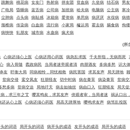
跳舞病
桃花病
女友门
热射病
拼友团
贫血病
久坐病
结石病
男友
广电局
昏睡病
蓝舌病
公司病
加班病
哈夫病
电脑病
公主病
寒冷
尘肺病
点头病
病耻感
冰箱病
爱资病
单思病
病厌厌
水俣病
病措
颈椎病
传染病
白血病
流行病
小家局
榷运局
霍去病
膈食病
佝偻
病怏怏
轧朋友
城市病
水蛊病
疯犬病
(所
地
心病还须心上医
心病还用心药医
病急乱求医
千夫所指，无病而死
心
病入骨隨
蠹政病民
当局者迷旁观者清
肉朋酒友
多病多愁
识大
诤友
盱衡大局
同病相怜，同忧相救
病民害国
求其友声
局天蹐地
贫病交侵
鸾交凤友
狂朋怪友
切中时病
病在膏肓
病染膏肓
贫病交
多愁多病
贫病交迫
局地吁天
病去如抽丝
病由口入
狂朋恠友
局天促
之病，求三年之艾
嘤其鸣矣，求其友声
傍观者审，当局者迷
祸从口出
病还从心上医
心病还须心药医
局高天蹐厚地
嘤鸣求友声
病笃乱投医
开头的词语
局开头的词语
病开头的成语
友开头的成语
局开头的成语